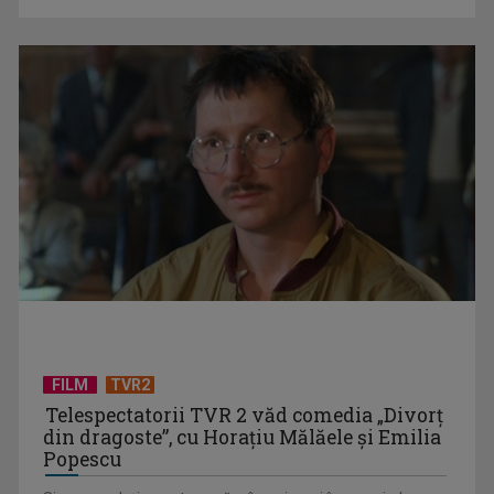
CRISTIAN PETRU
Cristian Petru prezintă „INFO Plus” şi ediţii ...
Summitul NATO de la Ankara, sub semnul lui Trump. Relatări
şi corespondenţe ...
GABRIEL GIURGIU
Una dintre cele mai echilibrate și credibile ...
FILM
TVR2
Telespectatorii TVR 2 văd comedia „Divorţ
din dragoste”, cu Horaţiu Mălăele şi Emilia
Popescu