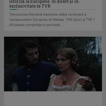
istorică la Europene. În direct şi în
exclusivitate la TVR
Televiziunea Română transmite ediţia centenară a
Campionatelor Europene de Nataţie. TVR Sport şi TVR 1
difuzează competiţia în perioada ...
Rata şomajului a urcat la 6,4%
INFO ETNIC: Patriotism, identitate și lecțiile istoriei, într-o
nouă ediție ...