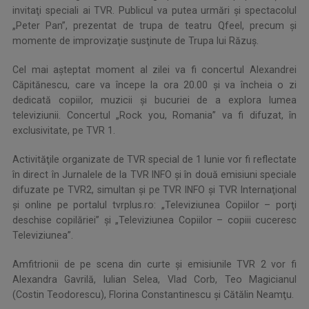
invitaţi speciali ai TVR. Publicul va putea urmări şi spectacolul
„Peter Pan”, prezentat de trupa de teatru Qfeel, precum şi
momente de improvizaţie susţinute de Trupa lui Răzuş.
Cel mai așteptat moment al zilei va fi concertul Alexandrei
Căpitănescu, care va începe la ora 20.00 şi va încheia o zi
dedicată copiilor, muzicii şi bucuriei de a explora lumea
televiziunii. Concertul „Rock you, Romania” va fi difuzat, în
exclusivitate, pe TVR 1.
Activităţile organizate de TVR special de 1 Iunie vor fi reflectate
în direct în Jurnalele de la TVR INFO şi în două emisiuni speciale
difuzate pe TVR2, simultan şi pe TVR INFO şi TVR Internaţional
şi online pe portalul tvrplus.ro: „Televiziunea Copiilor – porţi
deschise copilăriei” şi „Televiziunea Copiilor – copiii cuceresc
Televiziunea”.
Amfitrionii de pe scena din curte şi emisiunile TVR 2 vor fi
Alexandra Gavrilă, Iulian Selea, Vlad Corb, Teo Magicianul
(Costin Teodorescu), Florina Constantinescu şi Cătălin Neamţu.