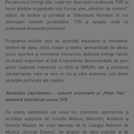
Pe parcursul întregii zile, copiii vor descoperi studiourile TVR, la
tururi ghidate organizate sub forma unei „vânători de comori”,
alături de vedete şi jurnalişti ai Televiziunii Române. Ei vor
descoperi culisele producţiilor TVR şi spaţiile unde se
realizează emisiunile preferate.
Programul include zeci de activităţi educative şi recreative:
ateliere de dans, olărit, magie şi teatru, demonstraţii de aikido,
jocuri sportive şi momente interactive dedicate întregii familii.
Un punct important al zilei îl reprezintă demonstraţiile de prim
ajutor realizate împreună cu IGSU şi SMURD, dar şi prezenţa
Jandarmeriei, care va veni cu cai şi câini antrenaţi, una dintre
atracţiile preferate ale copiilor.
Alexandra Căpitănescu - concert eveniment
ș
i „Peter Pan” -
premieră teatrală pe scena TVR
Pe scena exterioară vor avea loc concerte, spectacole şi
recitaluri susţinute de corurile Miniton, Meloritm, Andante şi
Sunetul Muzicii, de copii talentaţi de la Colegiul Naţional de
Muzică „George Enescu”, de grupuri de dans popular şi de