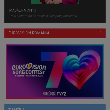
comunicarea hotărârilor de ...
MĂDĂLINA CHIŢU
Deși absolventă de uman, a acceptat provocarea ...
EUROVISION ROMÂNIA
Instabilitate fiscală în Europa: Avertisment sever al FMI
privind ...
ROXANA ZAMFIRESCU
Cu o carieră de peste două decenii în ...