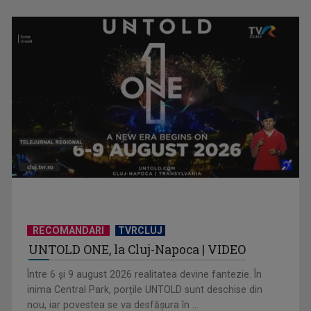
Adaptarea românilor la presiunea economică
COSTIN DEŞLIU
Într-o lume în care sportul înseamnă nu doar ...
RECOMANDARI
TVRCLUJ
UNTOLD ONE, la Cluj-Napoca | VIDEO
Deciziile Summitului NATO de la Ankara și evaluarea
strategică a României ...
Între 6 și 9 august 2026 realitatea devine fantezie. În
inima Central Park, porțile UNTOLD sunt deschise din
nou, iar povestea se va desfășura în ...