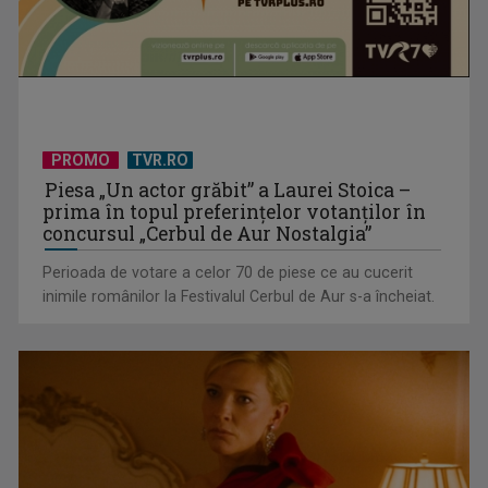
De peste 160 de ani în slujba culturii românești. Povestea
„Societății” din ...
PROMO
TVR.RO
Piesa „Un actor grăbit” a Laurei Stoica –
prima în topul preferinţelor votanţilor în
concursul „Cerbul de Aur Nostalgia”
Perioada de votare a celor 70 de piese ce au cucerit
inimile românilor la Festivalul Cerbul de Aur s-a încheiat.
Protest de amploare al fermierilor în Capitală