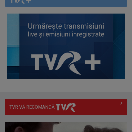
„Parada de Ziua Naţională a Franţei”, de la Paris, în direct la
TVR INFO
VLAD UNGAR
Este reporter al Știrilor TVR acreditat la ...
TVR VĂ RECOMANDĂ
BAC 2026: Soluționarea contestațiilor urcă rata de
promovare la cel mai ...