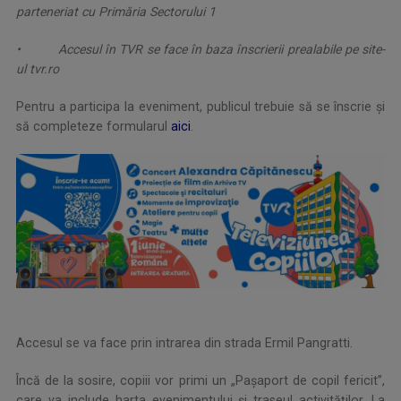
parteneriat cu Primăria Sectorului 1
• Accesul în TVR se face în baza înscrierii prealabile pe site-
ul tvr.ro
Pentru a participa la eveniment, publicul trebuie să se înscrie şi
să completeze formularul
aici
.
Accesul se va face prin intrarea din strada Ermil Pangratti.
Încă de la sosire, copiii vor primi un „Paşaport de copil fericit”,
care va include harta evenimentului şi traseul activităţilor. La