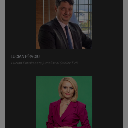
Cu ajutorul lor, viaţa triufă. Documentarul „Transplantul,
povestea vieţii” ...
LUCIAN PÎRVOIU
Lucian Pîrvoiu este jurnalist al Ştirilor TVR ...
APADOR-CH a câștigat procesul cu Guvernul pentru