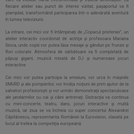
fiecare atelier sau punct de interes vizitat, paşaportul va fi
ştampilat, transformând participarea într-o adevărată aventură
în lumea televiziunii.
La intrare, cei mici vor fi întâmpinaţi de „Copacul prieteniei”, un
atelier interactiv coordonat de actriţa şi profesoara Mariana
Sinca, unde copiii vor putea lăsa mesaje şi gânduri pe frunze şi
flori colorate. Atmosfera de sărbătoare va fi completată de
păpuşi gigant, muzică mixată de DJ şi numeroase jocuri
interactive.
Cei mici vor putea participa la emisiuni, vor urca în maşinile
SMURD şi ale pompierilor, vor învăţa noţiuni de prim ajutor de la
salvatori profesionişti şi vor urmări demonstraţii spectaculoase
ale jandarmilor cu cai şi câini antrenaţi. Distracţia va continua
cu mini-concerte, teatru, dans, jocuri interactive şi multă
muzică, iar ziua se va încheia cu super concertul Alexandrei
Căpitănescu, reprezentanta României la Eurovision, clasată pe
locul al treilea la competiţia europeană.