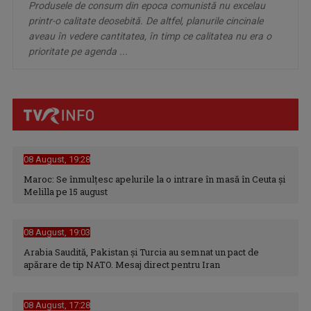
Produsele de consum din epoca comunistă nu excelau
printr-o calitate deosebită. De altfel, planurile cincinale
aveau în vedere cantitatea, în timp ce calitatea nu era o
prioritate pe agenda ...
08 August, 19:28
Maroc: Se înmulţesc apelurile la o intrare în masă în Ceuta şi
Melilla pe 15 august
08 August, 19:03
Arabia Saudită, Pakistan și Turcia au semnat un pact de
apărare de tip NATO. Mesaj direct pentru Iran
08 August, 17:28