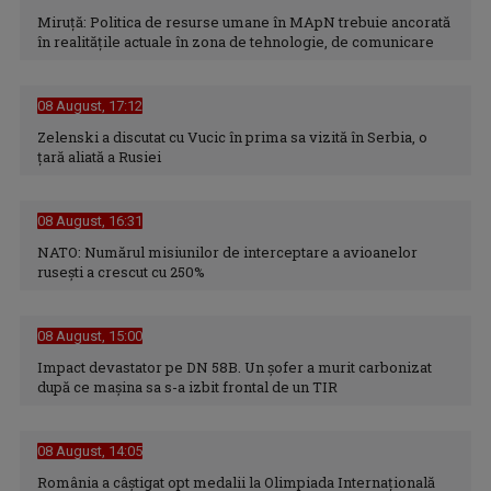
Miruță: Politica de resurse umane în MApN trebuie ancorată
în realitățile actuale în zona de tehnologie, de comunicare
08 August, 17:12
Zelenski a discutat cu Vucic în prima sa vizită în Serbia, o
ţară aliată a Rusiei
08 August, 16:31
NATO: Numărul misiunilor de interceptare a avioanelor
ruseşti a crescut cu 250%
08 August, 15:00
Impact devastator pe DN 58B. Un șofer a murit carbonizat
după ce mașina sa s-a izbit frontal de un TIR
08 August, 14:05
România a câștigat opt medalii la Olimpiada Internațională