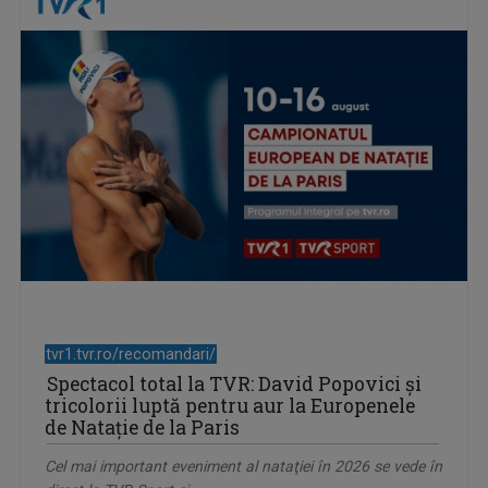
tvr1.tvr.ro/recomandari/
Spectacol total la TVR: David Popovici și
tricolorii luptă pentru aur la Europenele
de Natație de la Paris
Cel mai important eveniment al nataţiei în 2026 se vede în