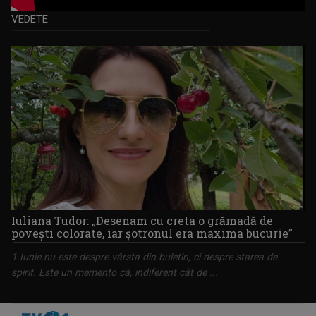
VEDETE
Iuliana Tudor: „Desenam cu creta o grămadă de
poveşti colorate, iar şotronul era maxima bucurie”
1 Iunie nu este despre vârsta din buletin, ci despre starea de
spirit. Este un memento că, indiferent cât de ...