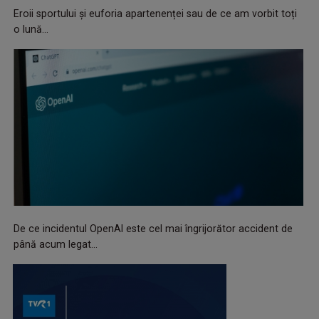
Eroii sportului și euforia apartenenței sau de ce am vorbit toți
o lună...
De ce incidentul OpenAI este cel mai îngrijorător accident de
până acum legat...