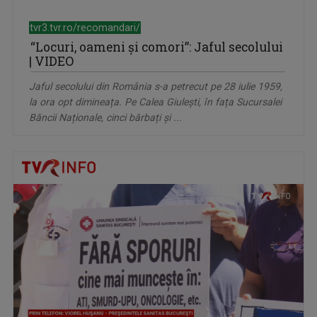
tvr3.tvr.ro/recomandari/
“Locuri, oameni și comori”: Jaful secolului
| VIDEO
Jaful secolului din România s-a petrecut pe 28 iulie 1959,
la ora opt dimineața. Pe Calea Giulești, în fața Sucursalei
Băncii Naționale, cinci bărbați și ...