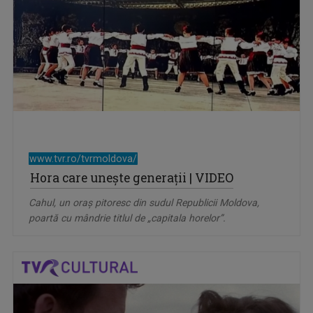
www.tvr.ro/tvrmoldova/
Hora care unește generații | VIDEO
Cahul, un oraș pitoresc din sudul Republicii Moldova,
poartă cu mândrie titlul de „capitala horelor”.