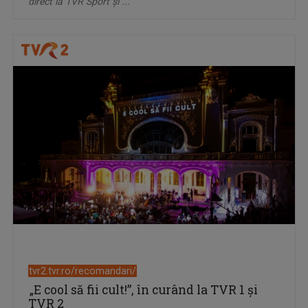
direct la TVR Sport şi ...
tvr2.tvr.ro/recomandari/
„E cool să fii cult!”, în curând la TVR 1 și
TVR 2