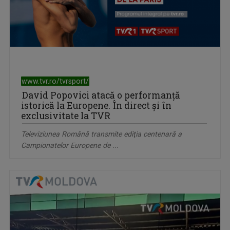
www.tvr.ro/tvrsport/
David Popovici atacă o performanţă
istorică la Europene. În direct şi în
exclusivitate la TVR
Televiziunea Română transmite ediţia centenară a
Campionatelor Europene de ...