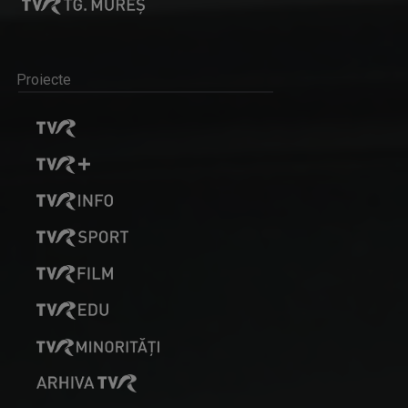
De peste 160 de ani în slujba culturii românești. Povestea
„Societății” din ...
Proiecte
Protest de amploare al fermierilor în Capitală