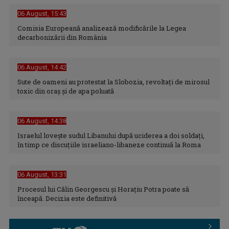
06 August, 15:43
Comisia Europeană analizează modificările la Legea
decarbonizării din România
06 August, 14:42
Sute de oameni au protestat la Slobozia, revoltați de mirosul
toxic din oraș și de apa poluată
06 August, 14:38
ROXANA ZAMFIRESCU
Cu o carieră de peste două decenii în ...
Israelul loveşte sudul Libanului după uciderea a doi soldaţi,
în timp ce discuţiile israeliano-libaneze continuă la Roma
06 August, 13:31
Procesul lui Călin Georgescu și Horațiu Potra poate să
înceapă. Decizia este definitivă