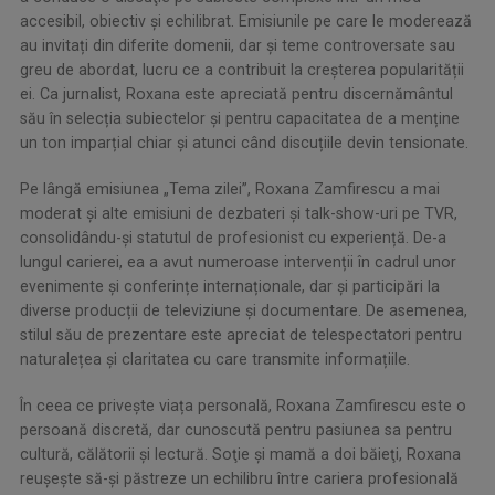
accesibil, obiectiv şi echilibrat. Emisiunile pe care le moderează
au invitați din diferite domenii, dar și teme controversate sau
greu de abordat, lucru ce a contribuit la creșterea popularității
ei. Ca jurnalist, Roxana este apreciată pentru discernământul
său în selecția subiectelor și pentru capacitatea de a menține
un ton imparțial chiar și atunci când discuțiile devin tensionate.
Pe lângă emisiunea „Tema zilei”, Roxana Zamfirescu a mai
moderat și alte emisiuni de dezbateri și talk-show-uri pe TVR,
consolidându-și statutul de profesionist cu experiență. De-a
lungul carierei, ea a avut numeroase intervenții în cadrul unor
evenimente și conferințe internaționale, dar și participări la
diverse producții de televiziune și documentare. De asemenea,
stilul său de prezentare este apreciat de telespectatori pentru
naturalețea şi claritatea cu care transmite informațiile.
În ceea ce priveşte viața personală, Roxana Zamfirescu este o
persoană discretă, dar cunoscută pentru pasiunea sa pentru
cultură, călătorii și lectură. Soţie şi mamă a doi băieţi, Roxana
reușește să-și păstreze un echilibru între cariera profesională