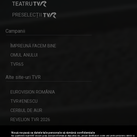
PRESELECȚII
Campanii
ÎMPREUNĂ FACEM BINE
România, pe primul loc în clasamentul mondial al consumului
OMUL ANULUI
de alcool, ...
TVR65
Alte site-uri TVR
EUROVISION ROMÂNIA
TVR#ENESCU
CERBUL DE AUR
REVELION TVR 2026
Nouă ne pasă ca datele tale personale să rămână confidențiale
Noi și partenerii noștri
657
stocăm și/sau accesăm informații pe dispozitivul dvs., precum identificatorii cookie unici pentru prelucrarea datelor cu