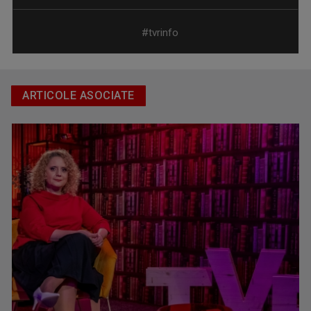
#tvrinfo
COSTIN DEŞLIU
Într-o lume în care sportul înseamnă nu doar ...
ARTICOLE ASOCIATE
Proiectul legii salarizării unitare a bugetarilor se amână
CRISTIAN PETRU
Cristian Petru prezintă „INFO Plus” şi ediţii ...