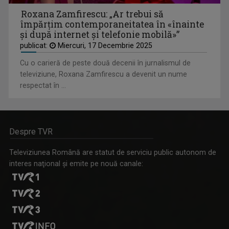
Roxana Zamfirescu: „Ar trebui să
împărțim contemporaneitatea în «înainte
și după internet și telefonie mobilă»”
Decizie judecătorească: Procedura Legii salarizării,
publicat:
Miercuri, 17 Decembrie 2025
suspendată în instanță ...
Cu o carieră de peste două decenii în jurnalismul de
televiziune, Roxana Zamfirescu a devenit un nume
respectat în ...
Despre TVR
Televiziunea Română are statut de serviciu public autonom de
interes naţional şi emite pe nouă canale:
Autoritățile încearcă să evalueze pagubele produse în
stațiunea Bușteni