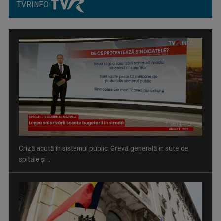
TVRINFO
VLAD UNGAR
Este reporter al Știrilor TVR acreditat la ...
Criză acută în sistemul public: Grevă generală în sute de
spitale și ...
ALBERTINA IONESCU
E realizator şi gazdă a emisiunii „Sâmbăta cu ...