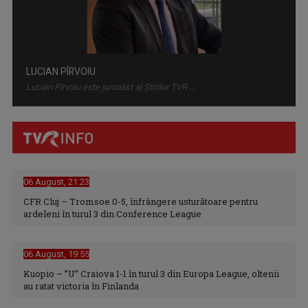
LUCIAN PÎRVOIU
Lucian Pîrvoiu este jurnalist al Ştirilor TVR ...
06 August, 21:23
CFR Cluj – Tromsoe 0-5, înfrângere usturătoare pentru
ardeleni în turul 3 din Conference League
06 August, 19:55
MĂDĂLINA CHIŢU
Kuopio – ”U” Craiova 1-1 în turul 3 din Europa League, oltenii
au ratat victoria în Finlanda
Deși absolventă de uman, a acceptat provocarea ...