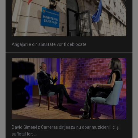
Angajările din sănătate vor fi deblocate
COSMIN BĂLEANU
„Sunt un om absolut normal, pasionat de sport ...
David Gimenéz Carreras dirijează nu doar muzicienii, ci și
sufletul lor: ...