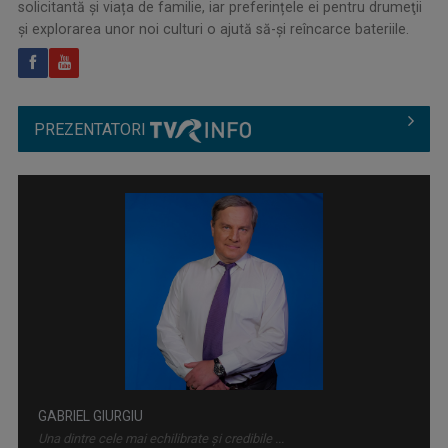
solicitantă și viața de familie, iar preferințele ei pentru drumeţii
și explorarea unor noi culturi o ajută să-și reîncarce bateriile.
PREZENTATORI
GABRIEL GIURGIU
Una dintre cele mai echilibrate și credibile ...