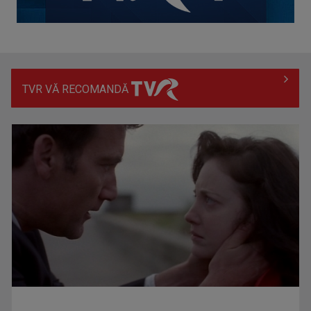
TVR VĂ RECOMANDĂ
BAC 2026: Soluționarea contestațiilor urcă rata de
promovare la cel mai ...
ALBERTINA IONESCU
E realizator şi gazdă a emisiunii „Sâmbăta cu ...