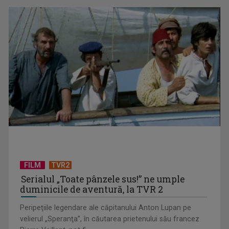
Bacalaureat 2026: Examenul continuă cu proba obligatorie a
profilului
FILM
TVR2
Serialul „Toate pânzele sus!” ne umple
duminicile de aventură, la TVR 2
Peripeţiile legendare ale căpitanului Anton Lupan pe
velierul „Speranţa”, în căutarea prietenului său francez