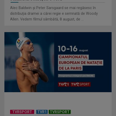
Alec Baldwin şi Peter Sarsgaard se mai regăsesc în
distribuţia dramei a cărei regie e semnată de Woody
Allen. Vedem filmul sâmbătă, 8 august, de ...
Criză acută în sistemul public: Grevă generală în sute de
spitale și ...
TVRSPORT
TVR1
TVRSPORT