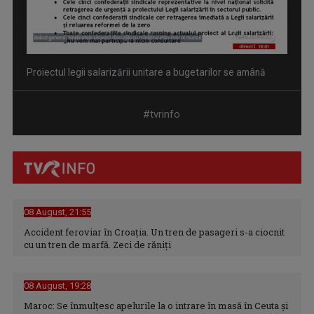
Proiectul legii salarizării unitare a bugetarilor se amână
#tvrinfo
08 August, 21:55
Accident feroviar în Croația. Un tren de pasageri s-a ciocnit
cu un tren de marfă. Zeci de răniți
Decizie judecătorească: Procedura Legii salarizării,
suspendată în instanță ...
08 August, 19:28
Maroc: Se înmulţesc apelurile la o intrare în masă în Ceuta şi