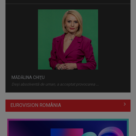
APADOR-CH a câștigat procesul cu Guvernul pentru
comunicarea hotărârilor de ...
MĂDĂLINA CHIŢU
Deși absolventă de uman, a acceptat provocarea ...
EUROVISION ROMÂNIA