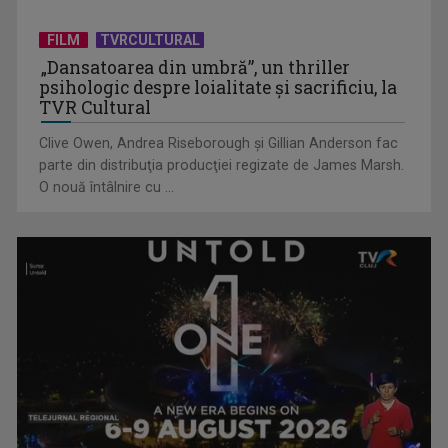
Dincolo de politică, comunitățile au nevoie de soluții - nouă
dezbatere la ...
FILM
TVRCULTURAL
„Dansatoarea din umbră”, un thriller
COSMIN BĂLEANU
psihologic despre loialitate și sacrificiu, la
„Sunt un om absolut normal, pasionat de sport ...
TVR Cultural
Clive Owen, Andrea Riseborough şi Gillian Anderson fac
parte din distribuţia producţiei regizate de James Marsh.
O nouă întâlnire cu ...
Adaptarea românilor la presiunea economică
COSTIN DEŞLIU
Într-o lume în care sportul înseamnă nu doar ...