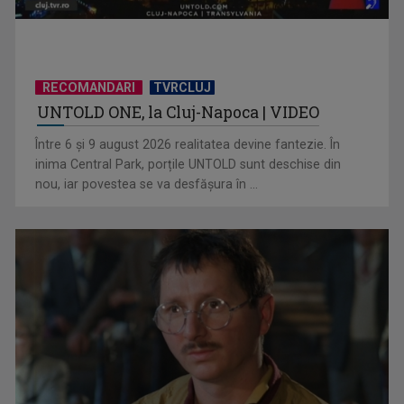
RECOMANDARI
TVRCLUJ
UNTOLD ONE, la Cluj-Napoca | VIDEO
Deciziile Summitului NATO de la Ankara și evaluarea
strategică a României ...
Între 6 și 9 august 2026 realitatea devine fantezie. În
inima Central Park, porțile UNTOLD sunt deschise din
nou, iar povestea se va desfășura în ...
CRISTIAN PETRU
Cristian Petru prezintă „INFO Plus” şi ediţii ...
Summitul NATO de la Ankara, sub semnul lui Trump. Relatări
şi corespondenţe ...