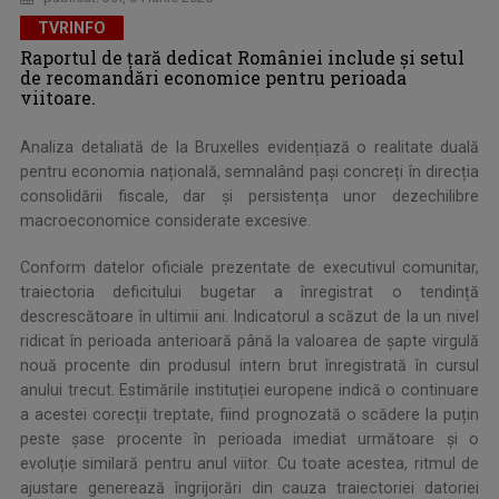
TVRINFO
Raportul de țară dedicat României include și setul
de recomandări economice pentru perioada
viitoare.
Analiza detaliată de la Bruxelles evidențiază o realitate duală
pentru economia națională, semnalând pași concreți în direcția
consolidării fiscale, dar și persistența unor dezechilibre
macroeconomice considerate excesive.
Conform datelor oficiale prezentate de executivul comunitar,
traiectoria deficitului bugetar a înregistrat o tendință
descrescătoare în ultimii ani. Indicatorul a scăzut de la un nivel
ridicat în perioada anterioară până la valoarea de șapte virgulă
nouă procente din produsul intern brut înregistrată în cursul
anului trecut. Estimările instituției europene indică o continuare
a acestei corecții treptate, fiind prognozată o scădere la puțin
peste șase procente în perioada imediat următoare și o
evoluție similară pentru anul viitor. Cu toate acestea, ritmul de
ajustare generează îngrijorări din cauza traiectoriei datoriei