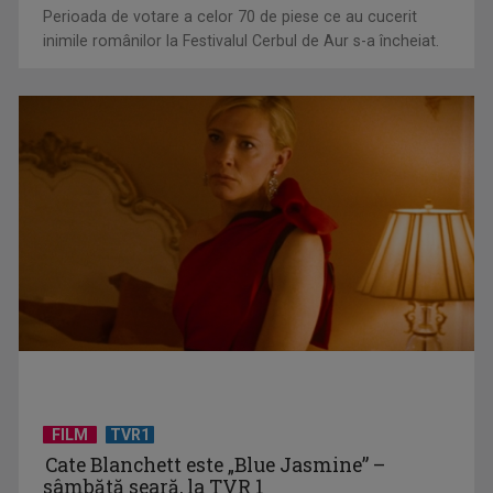
Perioada de votare a celor 70 de piese ce au cucerit
inimile românilor la Festivalul Cerbul de Aur s-a încheiat.
Protest de amploare al fermierilor în Capitală
FILM
TVR1
România, pe primul loc în clasamentul mondial al consumului
Cate Blanchett este „Blue Jasmine” –
de alcool, ...
sâmbătă seară, la TVR 1