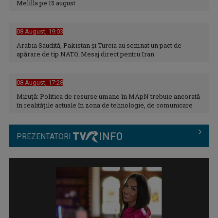
Melilla pe 15 august
08 August, 19:03
Arabia Saudită, Pakistan și Turcia au semnat un pact de
apărare de tip NATO. Mesaj direct pentru Iran
08 August, 17:28
Miruță: Politica de resurse umane în MApN trebuie ancorată
Autoritățile încearcă să evalueze pagubele produse în
în realitățile actuale în zona de tehnologie, de comunicare
stațiunea Bușteni
PREZENTATORI