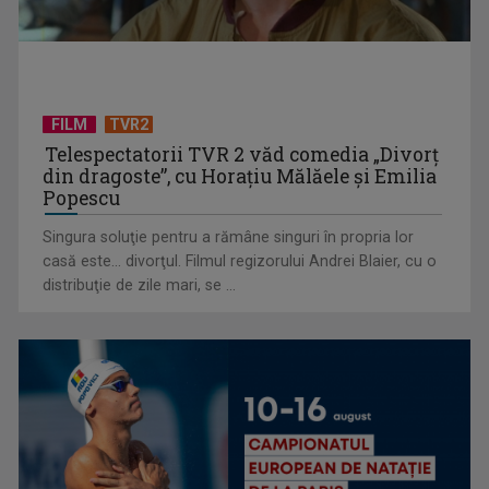
GABRIEL GIURGIU
Una dintre cele mai echilibrate și credibile ...
FILM
TVR2
Telespectatorii TVR 2 văd comedia „Divorţ
din dragoste”, cu Horaţiu Mălăele şi Emilia
Popescu
Singura soluţie pentru a rămâne singuri în propria lor
casă este... divorţul. Filmul regizorului Andrei Blaier, cu o
Summit la Ankara: NATO va apăra fiecare centimetru din
distribuţie de zile mari, se ...
teritoriul statelor ...