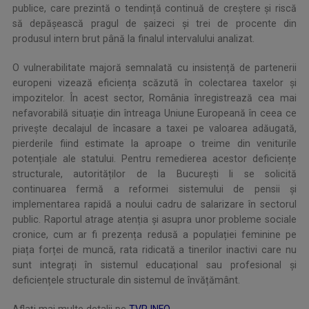
publice, care prezintă o tendință continuă de creștere și riscă
să depășească pragul de șaizeci și trei de procente din
produsul intern brut până la finalul intervalului analizat.
O vulnerabilitate majoră semnalată cu insistență de partenerii
europeni vizează eficiența scăzută în colectarea taxelor și
impozitelor. În acest sector, România înregistrează cea mai
nefavorabilă situație din întreaga Uniune Europeană în ceea ce
privește decalajul de încasare a taxei pe valoarea adăugată,
pierderile fiind estimate la aproape o treime din veniturile
potențiale ale statului. Pentru remedierea acestor deficiențe
structurale, autorităților de la București li se solicită
continuarea fermă a reformei sistemului de pensii și
implementarea rapidă a noului cadru de salarizare în sectorul
public. Raportul atrage atenția și asupra unor probleme sociale
cronice, cum ar fi prezența redusă a populației feminine pe
piața forței de muncă, rata ridicată a tinerilor inactivi care nu
sunt integrați în sistemul educațional sau profesional și
deficiențele structurale din sistemul de învățământ.
Aflați mai multe detalii pe
TVR INFO
.