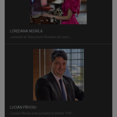
Bilanț critic al instabilității atmosferice: Zeci de localități
afectate de ...
LOREDANA NEGRILĂ
Jurnalist al Televiziunii Române din anul ...
Cu ajutorul lor, viaţa triufă. Documentarul „Transplantul,
povestea vieţii” ...
LUCIAN PÎRVOIU
Lucian Pîrvoiu este jurnalist al Ştirilor TVR ...