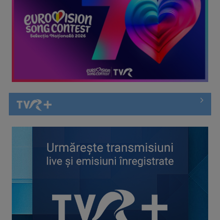
Instabilitate fiscală în Europa: Avertisment sever al FMI
privind ...
ROXANA ZAMFIRESCU
Cu o carieră de peste două decenii în ...
„Parada de Ziua Naţională a Franţei”, de la Paris, în direct la
TVR INFO
VLAD UNGAR
Este reporter al Știrilor TVR acreditat la ...