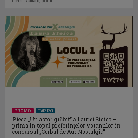
Pierre Vaillant, pot fi ...
Federația SANITAS suspendă temporar greva generală din
sistemul sanitar
De peste 160 de ani în slujba culturii românești. Povestea
„Societății” din ...
PROMO
TVR.RO
Piesa „Un actor grăbit” a Laurei Stoica –
prima în topul preferinţelor votanţilor în
concursul „Cerbul de Aur Nostalgia”