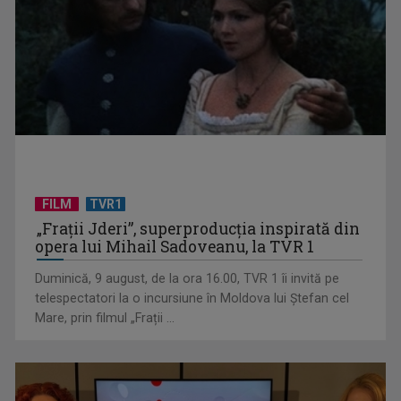
INFO ETNIC: Patriotism, identitate și lecțiile istoriei, într-o
nouă ediție ...
FILM
TVR1
„Frații Jderi”, superproducția inspirată din
opera lui Mihail Sadoveanu, la TVR 1
Duminică, 9 august, de la ora 16.00, TVR 1 îi invită pe
telespectatori la o incursiune în Moldova lui Ștefan cel
Mare, prin filmul „Frații ...