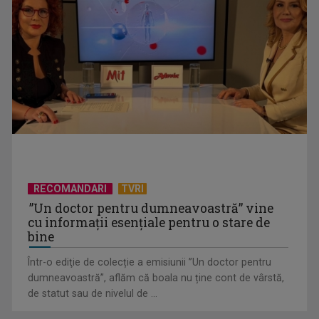
„România are uraniu, dar închide mine” – o poveste despre
oameni, resurse și ...
RECOMANDARI
TVRI
”Un doctor pentru dumneavoastră” vine
cu informații esențiale pentru o stare de
„Revoluția americană”, un documentar-eveniment în
bine
premieră la TVR INFO, de ...
Într-o ediţie de colecție a emisiunii ”Un doctor pentru
dumneavoastră”, aflăm că boala nu ține cont de vârstă,
de statut sau de nivelul de ...