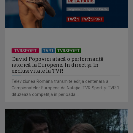
Notele la Bacalaureat, publicate de Ministerul Educației
TVRSPORT
TVR1
TVRSPORT
David Popovici atacă o performanţă
istorică la Europene. În direct şi în
exclusivitate la TVR
Televiziunea Română transmite ediţia centenară a
Campionatelor Europene de Nataţie. TVR Sport şi TVR 1
difuzează competiţia în perioada ...
Rata şomajului a urcat la 6,4%