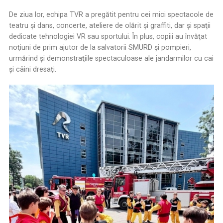
De ziua lor, echipa TVR a pregătit pentru cei mici spectacole de
teatru şi dans, concerte, ateliere de olărit și graffiti, dar şi spaţii
dedicate tehnologiei VR sau sportului. În plus, copiii au învăţat
noţiuni de prim ajutor de la salvatorii SMURD şi pompieri,
urmărind şi demonstraţiile spectaculoase ale jandarmilor cu cai
şi câini dresaţi.