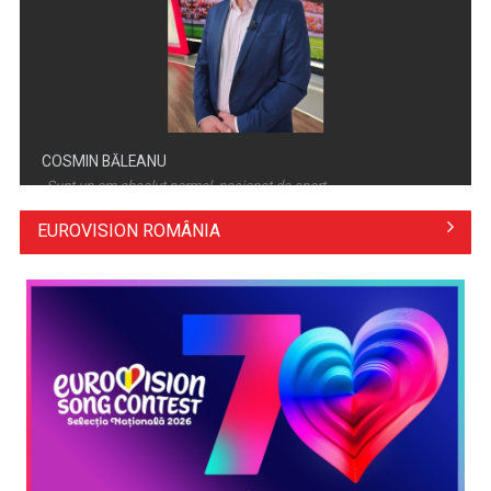
Dincolo de politică, comunitățile au nevoie de soluții - nouă
dezbatere la ...
COSMIN BĂLEANU
„Sunt un om absolut normal, pasionat de sport ...
EUROVISION ROMÂNIA
Adaptarea românilor la presiunea economică
COSTIN DEŞLIU
Într-o lume în care sportul înseamnă nu doar ...