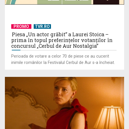
Federația SANITAS suspendă temporar greva generală din
sistemul sanitar
PROMO
TVR.RO
Piesa „Un actor grăbit” a Laurei Stoica –
prima în topul preferinţelor votanţilor în
concursul „Cerbul de Aur Nostalgia”
Perioada de votare a celor 70 de piese ce au cucerit
inimile românilor la Festivalul Cerbul de Aur s-a încheiat.
De peste 160 de ani în slujba culturii românești. Povestea
„Societății” din ...