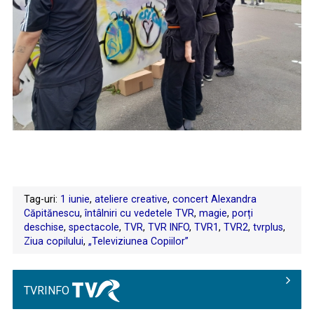
Tag-uri:
1 iunie
,
ateliere creative
,
concert Alexandra
Căpitănescu
,
întâlniri cu vedetele TVR
,
magie
,
porți
deschise
,
spectacole
,
TVR
,
TVR INFO
,
TVR1
,
TVR2
,
tvrplus
,
Ziua copilului
,
„Televiziunea Copiilor”
TVRINFO