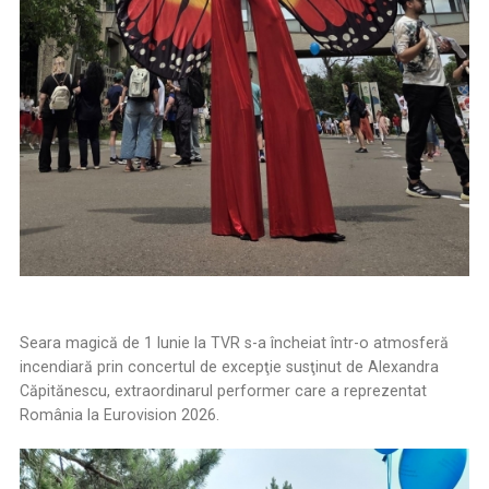
Seara magică de 1 Iunie la TVR s-a încheiat într-o atmosferă
incendiară prin concertul de excepţie susţinut de Alexandra
Căpitănescu, extraordinarul performer care a reprezentat
România la Eurovision 2026.