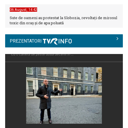
06 August, 14:42
Sute de oameni au protestat la Slobozia, revoltați de mirosul
Instabilitate fiscală în Europa: Avertisment sever al FMI
toxic din oraș și de apa poluată
privind ...
PREZENTATORI
„Parada de Ziua Naţională a Franţei”, de la Paris, în direct la
TVR INFO
VLAD UNGAR