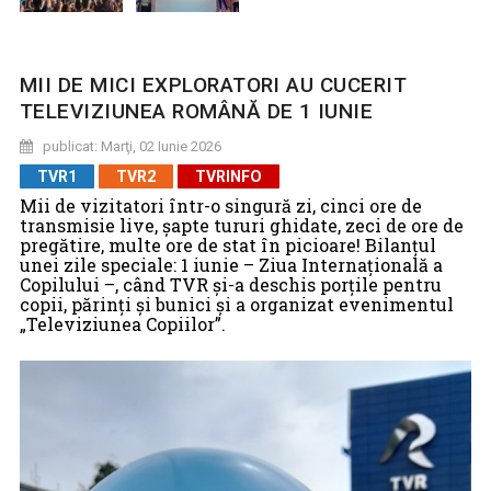
MII DE MICI EXPLORATORI AU CUCERIT
TELEVIZIUNEA ROMÂNĂ DE 1 IUNIE
publicat: Marţi, 02 Iunie 2026
TVR1
TVR2
TVRINFO
Mii de vizitatori într-o singură zi, cinci ore de
transmisie live, şapte tururi ghidate, zeci de ore de
pregătire, multe ore de stat în picioare! Bilanţul
unei zile speciale: 1 iunie – Ziua Internaţională a
Copilului –, când TVR şi-a deschis porţile pentru
copii, părinţi şi bunici şi a organizat evenimentul
„Televiziunea Copiilor”.