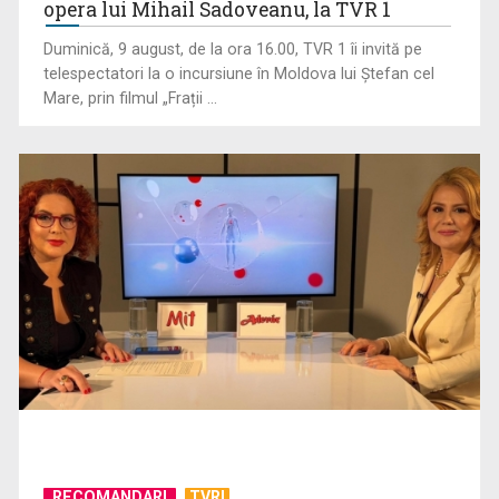
opera lui Mihail Sadoveanu, la TVR 1
Duminică, 9 august, de la ora 16.00, TVR 1 îi invită pe
telespectatori la o incursiune în Moldova lui Ștefan cel
MĂDĂLINA CHIŢU
Mare, prin filmul „Frații ...
Deși absolventă de uman, a acceptat provocarea ...
INFO ETNIC: Patriotism, identitate și lecțiile istoriei, într-o
nouă ediție ...
ROXANA ZAMFIRESCU
Cu o carieră de peste două decenii în ...
RECOMANDARI
TVRI