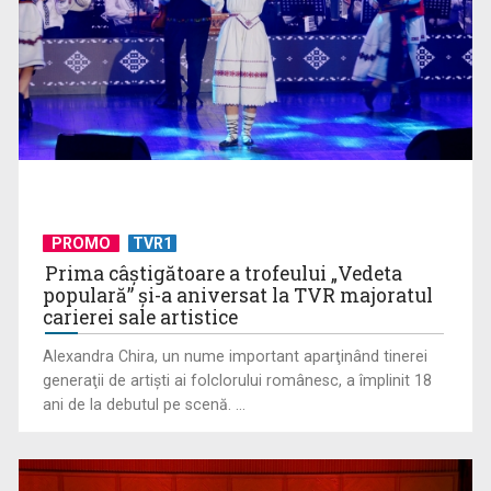
Angajările din sănătate vor fi deblocate
PROMO
TVR1
Prima câştigătoare a trofeului „Vedeta
populară” şi-a aniversat la TVR majoratul
carierei sale artistice
Alexandra Chira, un nume important aparţinând tinerei
generaţii de artişti ai folclorului românesc, a împlinit 18
ani de la debutul pe scenă. ...
David Gimenéz Carreras dirijează nu doar muzicienii, ci și
sufletul lor: ...