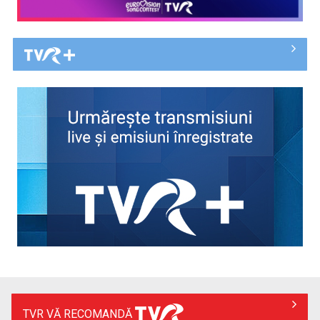
Deciziile Summitului NATO de la Ankara și evaluarea
strategică a României ...
CRISTIAN PETRU
Cristian Petru prezintă „INFO Plus” şi ediţii ...
TVR VĂ RECOMANDĂ