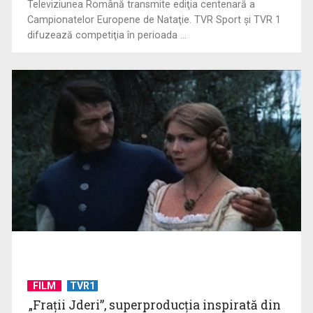
Televiziunea Română transmite ediţia centenară a
Campionatelor Europene de Nataţie. TVR Sport şi TVR 1
difuzează competiţia în perioada ...
Notele la Bacalaureat, publicate de Ministerul Educației
LUCIAN PÎRVOIU
Lucian Pîrvoiu este jurnalist al Ştirilor TVR ...
FILM
TVR1
Rata şomajului a urcat la 6,4%
„Frații Jderi”, superproducția inspirată din