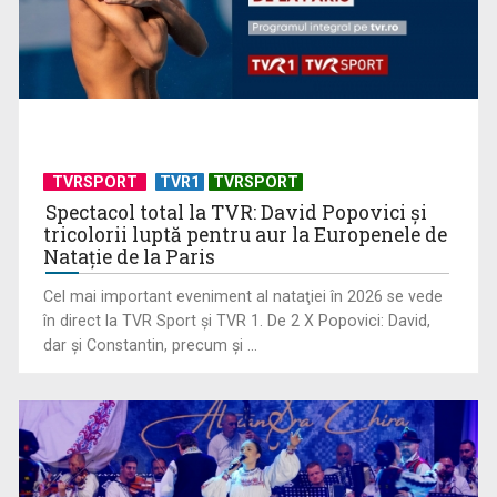
România, pe primul loc în clasamentul mondial al consumului
de alcool, ...
TVRSPORT
TVR1
TVRSPORT
Spectacol total la TVR: David Popovici și
tricolorii luptă pentru aur la Europenele de
Natație de la Paris
Cel mai important eveniment al nataţiei în 2026 se vede
în direct la TVR Sport şi TVR 1. De 2 X Popovici: David,
Criză acută în sistemul public: Grevă generală în sute de
dar şi Constantin, precum şi ...
spitale și ...