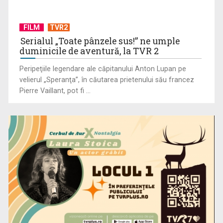
FILM
TVR2
Serialul „Toate pânzele sus!” ne umple
duminicile de aventură, la TVR 2
Peripeţiile legendare ale căpitanului Anton Lupan pe
velierul „Speranţa”, în căutarea prietenului său francez
Pierre Vaillant, pot fi ...
Bacalaureat 2026: Examenul continuă cu proba obligatorie a
profilului