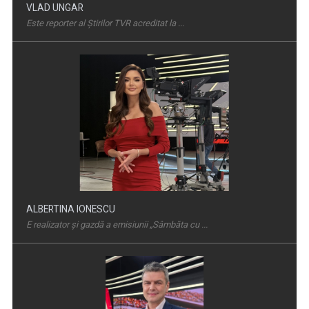
Este reporter al Știrilor TVR acreditat la ...
BAC 2026: Soluționarea contestațiilor urcă rata de
promovare la cel mai ...
ALBERTINA IONESCU
E realizator şi gazdă a emisiunii „Sâmbăta cu ...