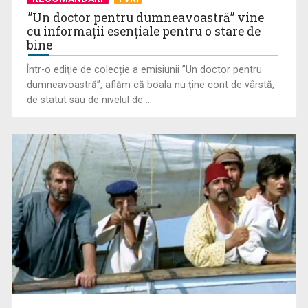
”Un doctor pentru dumneavoastră” vine
cu informații esențiale pentru o stare de
bine
„România are uraniu, dar închide mine” – o poveste despre
oameni, resurse și ...
Într-o ediţie de colecție a emisiunii ”Un doctor pentru
dumneavoastră”, aflăm că boala nu ține cont de vârstă,
de statut sau de nivelul de ...
„Revoluția americană”, un documentar-eveniment în
premieră la TVR INFO, de ...