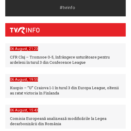
#tvrinfo
06 August, 21:23
CFR Cluj – Tromsoe 0-5, înfrângere usturătoare pentru
ardeleni în turul 3 din Conference League
APADOR-CH a câștigat procesul cu Guvernul pentru
comunicarea hotărârilor de ...
06 August, 19:55
Kuopio – ”U” Craiova 1-1 în turul 3 din Europa League, oltenii
au ratat victoria în Finlanda
06 August, 15:43
Comisia Europeană analizează modificările la Legea
decarbonizării din România