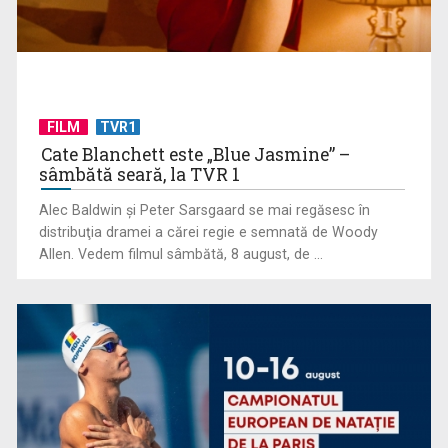
FILM
TVR1
Cate Blanchett este „Blue Jasmine” –
sâmbătă seară, la TVR 1
Protest de amploare al fermierilor în Capitală
Alec Baldwin şi Peter Sarsgaard se mai regăsesc în
distribuţia dramei a cărei regie e semnată de Woody
Allen. Vedem filmul sâmbătă, 8 august, de ...