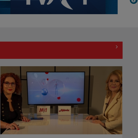
Cristian Petru prezintă „INFO Plus” şi
ediţii ...
„România are uraniu, dar închide
GABRIEL GIURGIU
mine” – o poveste despre oameni,
Una dintre cele mai echilibrate și
resurse și ...
credibile ...
„Revoluția americană”, un
documentar-eveniment în
premieră la TVR INFO, de ...
Bacalaureat 2026: Examenul
continuă cu proba obligatorie a
profilului
Federația SANITAS suspendă
temporar greva generală din
sistemul sanitar