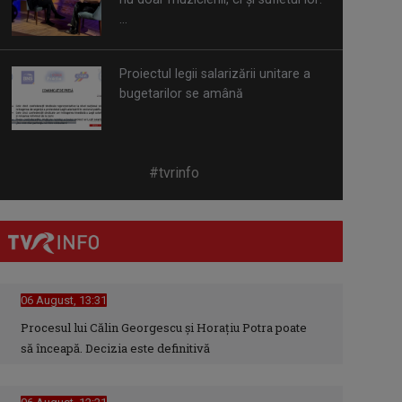
...
Proiectul legii salarizării unitare a
bugetarilor se amână
Decizie judecătorească: Procedura
#tvrinfo
Legii salarizării, suspendată în
instanță ...
Autoritățile încearcă să evalueze
pagubele produse în stațiunea
Bușteni
06 August, 13:31
Procesul lui Călin Georgescu și Horațiu Potra poate
să înceapă. Decizia este definitivă
Bilanț critic al instabilității
atmosferice: Zeci de localități
afectate de ...