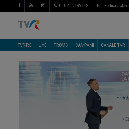
+4 021 3199112
relatiicupublic
TVR.RO
LIVE
PROMO
CAMPANII
CANALE TVR