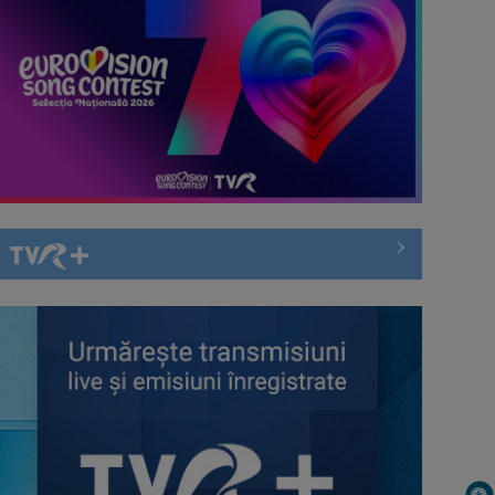
VLAD UNGAR
semnul lui Trump. Relatări şi
Este reporter al Știrilor TVR acreditat la ...
corespondenţe ...
Summit la Ankara: NATO va apăra
ALBERTINA IONESCU
fiecare centimetru din teritoriul
E realizator şi gazdă a emisiunii
statelor ...
„Sâmbăta cu ...
Notele la Bacalaureat, publicate de
COSMIN BĂLEANU
Ministerul Educației
„Sunt un om absolut normal, pasionat de
sport ...
Rata şomajului a urcat la 6,4%
COSTIN DEŞLIU
Într-o lume în care sportul înseamnă nu
doar ...
INFO ETNIC: Patriotism, identitate și
CRISTIAN PETRU
lecțiile istoriei, într-o nouă ediție ...