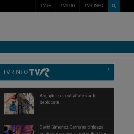
TVR+
TVR.RO
TVR INFO
TVRINFO
Angajările din sănătate vor fi
deblocate
David Gimenéz Carreras dirijează
nu doar muzicienii, ci și sufletul lor: