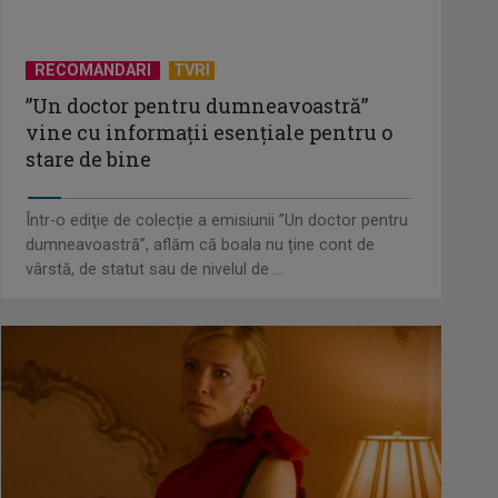
De peste 160 de ani în slujba
RECOMANDARI
TVRI
culturii românești. Povestea
„Societății” din ...
”Un doctor pentru dumneavoastră”
vine cu informații esențiale pentru o
stare de bine
Protest de amploare al fermierilor
în Capitală
Într-o ediţie de colecție a emisiunii ”Un doctor pentru
dumneavoastră”, aflăm că boala nu ține cont de
vârstă, de statut sau de nivelul de ...
România, pe primul loc în
clasamentul mondial al consumului
de alcool, ...
Criză acută în sistemul public:
Grevă generală în sute de spitale și
...