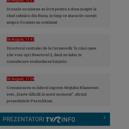
06 August, 12:21
Dronele ucrainene au lovit pentru a doua noapte la
rând rafinării din Rusia, în timp ce atacurile rusești
Cu ajutorul lor, viaţa triufă.
Documentarul „Transplantul,
asupra Ucrainei au continuat
povestea vieţii” ...
06 August, 11:47
APADOR-CH a câștigat procesul cu
Directorul centralei de la Cernavodă: În cinci-şase
Guvernul pentru comunicarea
zile vom opri Reactorul 2, dacă nu luăm în
hotărârilor de ...
considerare scufundarea barjelor
Instabilitate fiscală în Europa:
06 August, 11:28
Avertisment sever al FMI privind ...
Comunicarea cu liderul suprem Mojtaba Khamenei
este „foarte dificilă în acest moment”, afirmă
preşedintele Pezeshkian
„Parada de Ziua Naţională a
Franţei”, de la Paris, în direct la TVR
PREZENTATORI
INFO