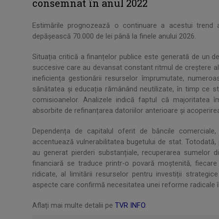
consemnat în anul 2022
Estimările prognozează o continuare a acestui trend 
depășească 70.000 de lei până la finele anului 2026.
Situația critică a finanțelor publice este generată de un d
succesive care au devansat constant ritmul de creștere a
ineficiența gestionării resurselor împrumutate, numeroas
sănătatea și educația rămânând neutilizate, în timp ce st
comisioanelor. Analizele indică faptul că majoritatea î
absorbite de refinanțarea datoriilor anterioare și acoperire
Dependența de capitalul oferit de băncile comerciale,
accentuează vulnerabilitatea bugetului de stat. Totodată,
au generat pierderi substanțiale, recuperarea sumelor di
financiară se traduce printr-o povară moștenită, fiecar
ridicate, al limitării resurselor pentru investiții strateg
aspecte care confirmă necesitatea unei reforme radicale în
Aflați mai multe detalii pe
TVR INFO
.