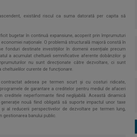
ascendent, existând riscul ca suma datorată per capita să
eficit bugetar în continuă expansiune, acoperit prin împrumuturi
l economiei naționale. O problemă structurală majoră constă în
e fonduri destinate investițiilor în domenii esențiale precum
atul a acumulat cheltuieli semnificative aferente dobânzilor și
mprumuturilor nu sunt direcționate către dezvoltare, ci sunt
a cheltuielilor curente de funcționare.
 contractat adesea pe termen scurt și cu costuri ridicate,
 programele de garantare a creditelor pentru mediul de afaceri
n creditele neperformante fiind neglijabilă. Această dinamică
e generație nouă fiind obligată să suporte impactul unor taxe
ice și al reducerii perspectivelor de dezvoltare pe termen lung,
 gestionarea banului public.