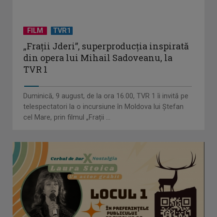
FILM
TVR1
„Frații Jderi”, superproducția inspirată
din opera lui Mihail Sadoveanu, la
TVR 1
Duminică, 9 august, de la ora 16.00, TVR 1 îi invită pe
telespectatori la o incursiune în Moldova lui Ștefan
cel Mare, prin filmul „Frații ...