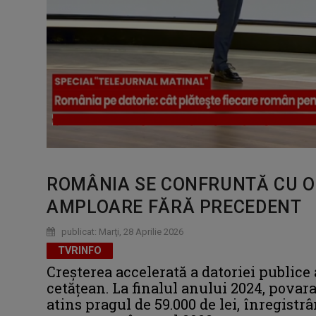
ROMÂNIA SE CONFRUNTĂ CU O 
AMPLOARE FĂRĂ PRECEDENT
publicat: Marţi, 28 Aprilie 2026
TVRINFO
Creșterea accelerată a datoriei publice 
cetățean. La finalul anului 2024, povara
atins pragul de 59.000 de lei, înregistr