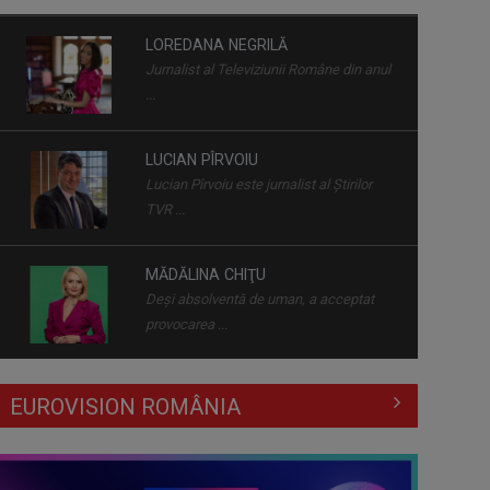
BAC 2026: Soluționarea
LOREDANA NEGRILĂ
contestațiilor urcă rata de
Jurnalist al Televiziunii Române din anul
promovare la cel mai ...
...
Dincolo de politică, comunitățile au
LUCIAN PÎRVOIU
nevoie de soluții - nouă dezbatere
Lucian Pîrvoiu este jurnalist al Ştirilor
la ...
TVR ...
Adaptarea românilor la presiunea
MĂDĂLINA CHIŢU
economică
Deși absolventă de uman, a acceptat
provocarea ...
Deciziile Summitului NATO de la
ROXANA ZAMFIRESCU
Ankara și evaluarea strategică a
EUROVISION ROMÂNIA
Cu o carieră de peste două decenii în ...
României ...
Summitul NATO de la Ankara, sub