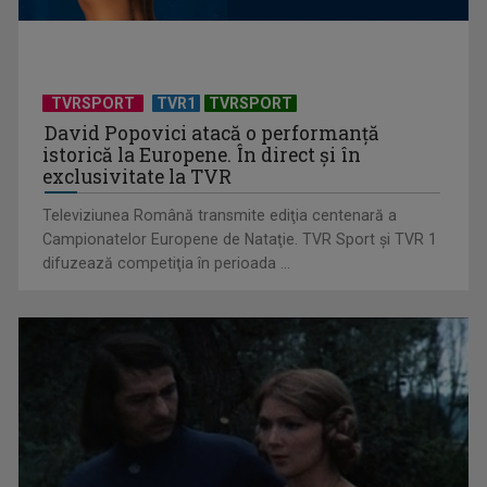
Notele la Bacalaureat, publicate de Ministerul Educației
TVRSPORT
TVR1
TVRSPORT
David Popovici atacă o performanţă
istorică la Europene. În direct şi în
exclusivitate la TVR
Televiziunea Română transmite ediţia centenară a
Campionatelor Europene de Nataţie. TVR Sport şi TVR 1
difuzează competiţia în perioada ...
Rata şomajului a urcat la 6,4%