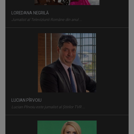
afectate de ...
LOREDANA NEGRILĂ
Jurnalist al Televiziunii Române din anul ...
Cu ajutorul lor, viaţa triufă. Documentarul „Transplantul,
povestea vieţii” ...
LUCIAN PÎRVOIU
Lucian Pîrvoiu este jurnalist al Ştirilor TVR ...