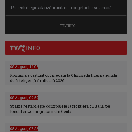
Proiectul legii salarizării unitare a bugetarilor se amână
#tvrinfo
08 August, 14:05
România a câștigat opt medalii la Olimpiada Internațională
de Inteligență Artificială 2026
Decizie judecătorească: Procedura Legii salarizării,
suspendată în instanță ...
08 August, 09:59
Spania restabileşte controalele la frontiera cu Italia, pe
fondul crizei migratorii din Ceuta
08 August, 07:52