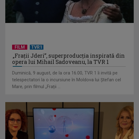
INFO ETNIC: Patriotism, identitate și lecțiile istoriei, într-o
nouă ediție ...
FILM
TVR1
„Frații Jderi”, superproducția inspirată din
opera lui Mihail Sadoveanu, la TVR 1
Duminică, 9 august, de la ora 16.00, TVR 1 îi invită pe
telespectatori la o incursiune în Moldova lui Ștefan cel
Mare, prin filmul „Frații ...
„România are uraniu, dar închide mine” – o poveste despre
oameni, resurse și ...