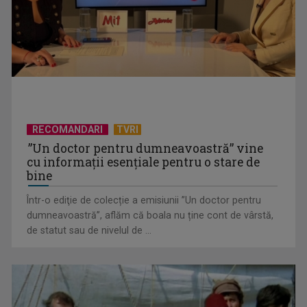
RECOMANDARI
TVRI
”Un doctor pentru dumneavoastră” vine
cu informații esențiale pentru o stare de
„Revoluția americană”, un documentar-eveniment în
bine
premieră la TVR INFO, de ...
Într-o ediţie de colecție a emisiunii ”Un doctor pentru
dumneavoastră”, aflăm că boala nu ține cont de vârstă,
de statut sau de nivelul de ...