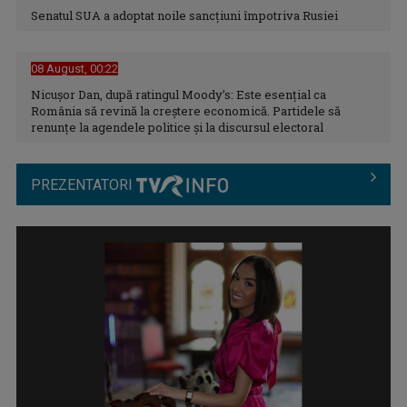
Senatul SUA a adoptat noile sancţiuni împotriva Rusiei
08 August, 00:22
Nicușor Dan, după ratingul Moody’s: Este esențial ca
România să revină la creștere economică. Partidele să
Autoritățile încearcă să evalueze pagubele produse în
renunțe la agendele politice și la discursul electoral
stațiunea Bușteni
PREZENTATORI
Bilanț critic al instabilității atmosferice: Zeci de localități