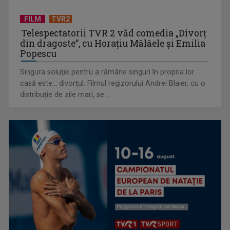
Una dintre cele mai echilibrate și credibile ...
FILM
TVR2
Telespectatorii TVR 2 văd comedia „Divorţ
din dragoste”, cu Horaţiu Mălăele şi Emilia
Popescu
Singura soluţie pentru a rămâne singuri în propria lor
casă este... divorţul. Filmul regizorului Andrei Blaier, cu o
Summit la Ankara: NATO va apăra fiecare centimetru din
distribuţie de zile mari, se ...
teritoriul statelor ...