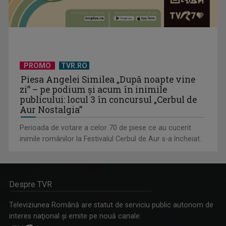
PROMO
TVR.RO
Piesa Angelei Similea „După noapte vine
zi” – pe podium şi acum în inimile
publicului: locul 3 în concursul „Cerbul de
Aur Nostalgia”
Perioada de votare a celor 70 de piese ce au cucerit
inimile românilor la Festivalul Cerbul de Aur s-a încheiat.
Despre TVR
Televiziunea Română are statut de serviciu public autonom de
interes naţional şi emite pe nouă canale: