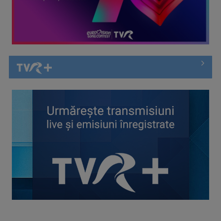
ROXANA ZAMFIRESCU
Cu o carieră de peste două decenii în ...
„Parada de Ziua Naţională a Franţei”, de la Paris, în direct la
TVR INFO
VLAD UNGAR
Este reporter al Știrilor TVR acreditat la ...