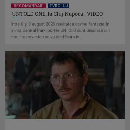
RECOMANDARI
TVRCLUJ
UNTOLD ONE, la Cluj-Napoca | VIDEO
Deciziile Summitului NATO de la Ankara și evaluarea
strategică a României ...
Între 6 și 9 august 2026 realitatea devine fantezie. În
inima Central Park, porțile UNTOLD sunt deschise din
nou, iar povestea se va desfășura în ...
CRISTIAN PETRU
Cristian Petru prezintă „INFO Plus” şi ediţii ...
Summitul NATO de la Ankara, sub semnul lui Trump. Relatări
şi corespondenţe ...
GABRIEL GIURGIU