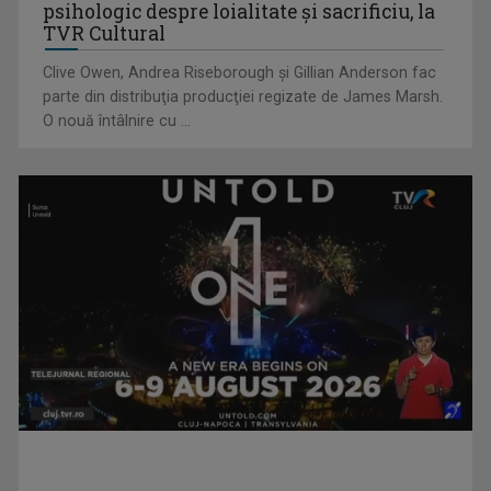
COSMIN BĂLEANU
psihologic despre loialitate și sacrificiu, la
„Sunt un om absolut normal, pasionat de sport ...
TVR Cultural
Clive Owen, Andrea Riseborough şi Gillian Anderson fac
parte din distribuţia producţiei regizate de James Marsh.
O nouă întâlnire cu ...
Adaptarea românilor la presiunea economică
COSTIN DEŞLIU
Într-o lume în care sportul înseamnă nu doar ...