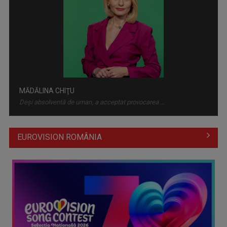
APADOR-CH a câștigat procesul cu Guvernul pentru
comunicarea hotărârilor de ...
MĂDĂLINA CHIŢU
Deși absolventă de uman, a acceptat provocarea ...
EUROVISION ROMÂNIA
Instabilitate fiscală în Europa: Avertisment sever al FMI
privind ...