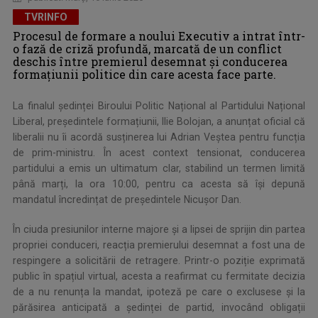
TVRINFO
Procesul de formare a noului Executiv a intrat într-
o fază de criză profundă, marcată de un conflict
deschis între premierul desemnat și conducerea
formațiunii politice din care acesta face parte.
La finalul ședinței Biroului Politic Național al Partidului Național
Liberal, președintele formațiunii, Ilie Bolojan, a anunțat oficial că
liberalii nu îi acordă susținerea lui Adrian Veștea pentru funcția
de prim-ministru. În acest context tensionat, conducerea
partidului a emis un ultimatum clar, stabilind un termen limită
până marți, la ora 10:00, pentru ca acesta să își depună
mandatul încredințat de președintele Nicușor Dan.
În ciuda presiunilor interne majore și a lipsei de sprijin din partea
propriei conduceri, reacția premierului desemnat a fost una de
respingere a solicitării de retragere. Printr-o poziție exprimată
public în spațiul virtual, acesta a reafirmat cu fermitate decizia
de a nu renunța la mandat, ipoteză pe care o exclusese și la
părăsirea anticipată a ședinței de partid, invocând obligații