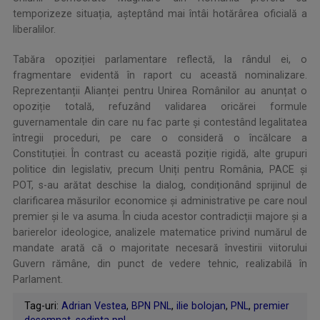
temporizeze situația, așteptând mai întâi hotărârea oficială a
liberalilor.
Tabăra opoziției parlamentare reflectă, la rândul ei, o
fragmentare evidentă în raport cu această nominalizare.
Reprezentanții Alianței pentru Unirea Românilor au anunțat o
opoziție totală, refuzând validarea oricărei formule
guvernamentale din care nu fac parte și contestând legalitatea
întregii proceduri, pe care o consideră o încălcare a
Constituției. În contrast cu această poziție rigidă, alte grupuri
politice din legislativ, precum Uniți pentru România, PACE și
POT, s-au arătat deschise la dialog, condiționând sprijinul de
clarificarea măsurilor economice și administrative pe care noul
premier și le va asuma. În ciuda acestor contradicții majore și a
barierelor ideologice, analizele matematice privind numărul de
mandate arată că o majoritate necesară învestirii viitorului
Guvern rămâne, din punct de vedere tehnic, realizabilă în
Parlament.
Tag-uri:
Adrian Vestea
,
BPN PNL
,
ilie bolojan
,
PNL
,
premier