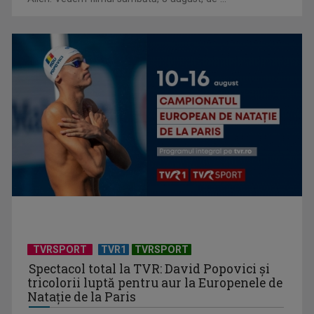
Criză acută în sistemul public: Grevă generală în sute de
spitale și ...
TVRSPORT
TVR1
TVRSPORT
Spectacol total la TVR: David Popovici și
tricolorii luptă pentru aur la Europenele de
Natație de la Paris