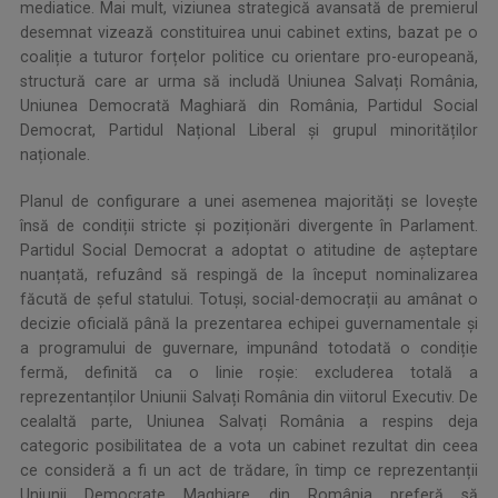
mediatice. Mai mult, viziunea strategică avansată de premierul
desemnat vizează constituirea unui cabinet extins, bazat pe o
coaliție a tuturor forțelor politice cu orientare pro-europeană,
structură care ar urma să includă Uniunea Salvați România,
Uniunea Democrată Maghiară din România, Partidul Social
Democrat, Partidul Național Liberal și grupul minorităților
naționale.
Planul de configurare a unei asemenea majorități se lovește
însă de condiții stricte și poziționări divergente în Parlament.
Partidul Social Democrat a adoptat o atitudine de așteptare
nuanțată, refuzând să respingă de la început nominalizarea
făcută de șeful statului. Totuși, social-democrații au amânat o
decizie oficială până la prezentarea echipei guvernamentale și
a programului de guvernare, impunând totodată o condiție
fermă, definită ca o linie roșie: excluderea totală a
reprezentanților Uniunii Salvați România din viitorul Executiv. De
cealaltă parte, Uniunea Salvați România a respins deja
categoric posibilitatea de a vota un cabinet rezultat din ceea
ce consideră a fi un act de trădare, în timp ce reprezentanții
Uniunii Democrate Maghiare din România preferă să