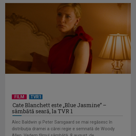
Protest de amploare al fermierilor în Capitală
FILM
TVR1
România, pe primul loc în clasamentul mondial al consumului
Cate Blanchett este „Blue Jasmine” –
de alcool, ...
sâmbătă seară, la TVR 1
Alec Baldwin şi Peter Sarsgaard se mai regăsesc în
distribuţia dramei a cărei regie e semnată de Woody
Allen. Vedem filmul sâmbătă, 8 august, de ...