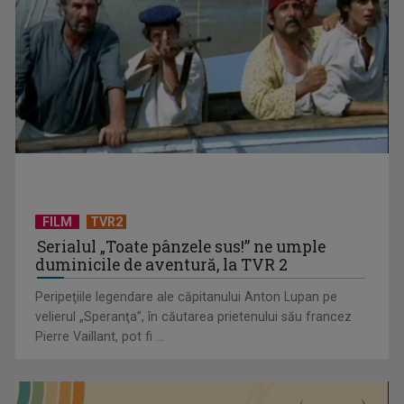
Bacalaureat 2026: Examenul continuă cu proba obligatorie a
profilului
FILM
TVR2
Serialul „Toate pânzele sus!” ne umple
duminicile de aventură, la TVR 2
Peripeţiile legendare ale căpitanului Anton Lupan pe
velierul „Speranţa”, în căutarea prietenului său francez
Pierre Vaillant, pot fi ...
Federația SANITAS suspendă temporar greva generală din
sistemul sanitar