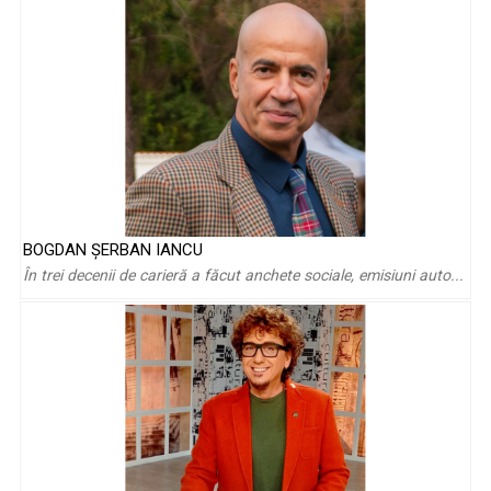
Roxana Zamfirescu: „Ar trebui să împărțim
BOGDAN ŞERBAN IANCU
contemporaneitatea în «înainte și ...
În trei decenii de carieră a făcut anchete sociale, emisiuni auto...