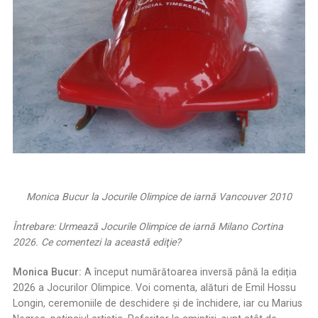
Monica Bucur la Jocurile Olimpice de iarnă Vancouver 2010
Întrebare: Urmează Jocurile Olimpice de iarnă Milano Cortina
2026. Ce comentezi la această ediţie?
Monica Bucur:
A început numărătoarea inversă până la ediția
2026 a Jocurilor Olimpice. Voi comenta, alături de Emil Hossu
Longin, ceremoniile de deschidere și de închidere, iar cu Marius