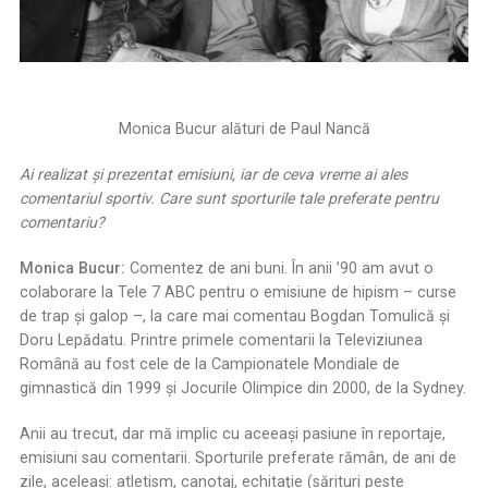
Monica Bucur alături de Paul Nancă
Ai realizat
ș
i prezentat emisi
uni, iar de ceva vreme ai ales
comentariul sportiv. Care sunt sporturile tale preferate pentru
comentariu?
Monica Bucur:
Comentez de ani buni. În anii ’90 am avut o
colaborare la Tele 7 ABC pentru o emisiune de hipism – curse
de trap şi galop –, la care mai comentau Bogdan Tomulică şi
Doru Lepădatu. Printre primele comentarii la Televiziunea
Română au fost cele de la Campionatele Mondiale de
gimnastică din 1999 şi Jocurile Olimpice din 2000, de la Sydney.
Anii au trecut, dar mă implic cu aceeaşi pasiune în reportaje,
emisiuni sau comentarii. Sporturile preferate rămân, de ani de
zile, aceleaşi: atletism, canotaj, echitaţie (sărituri peste