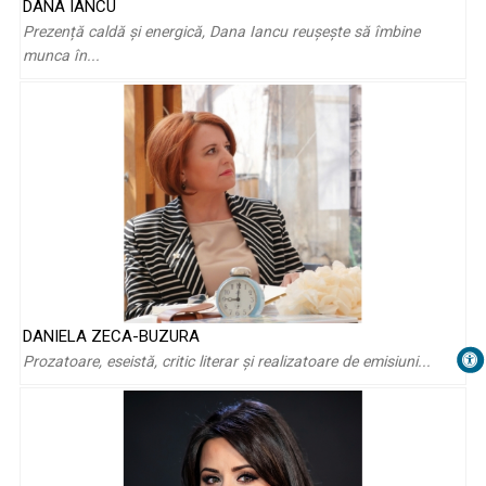
DANA IANCU
Prezență caldă și energică, Dana Iancu reuşeşte să îmbine
munca în...
DANIELA ZECA-BUZURA
Prozatoare, eseistă, critic literar și realizatoare de emisiuni...