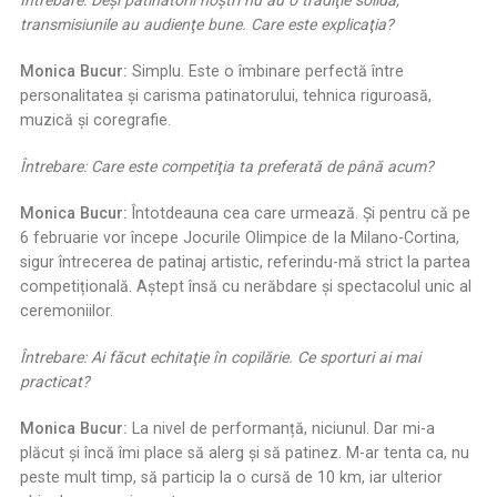
Întrebare: Deşi patinatorii noştri nu au o tradiţie solidă,
transmisiunile au audienţe bune. Care este explicaţia?
Monica Bucur:
Simplu. Este o îmbinare perfectă între
personalitatea și carisma patinatorului, tehnica riguroasă,
muzică și coregrafie.
Întrebare: Care este competiţia ta preferată de până acum?
Monica Bucur:
Întotdeauna cea care urmează. Și pentru că pe
6 februarie vor începe Jocurile Olimpice de la Milano-Cortina,
sigur întrecerea de patinaj artistic, referindu-mă strict la partea
competițională. Aștept însă cu nerăbdare și spectacolul unic al
ceremoniilor.
Întrebare: Ai făcut echitaţie în copilărie. Ce sporturi ai mai
practicat?
Monica Bucur:
La nivel de performanță, niciunul. Dar mi-a
plăcut și încă îmi place să alerg și să patinez. M-ar tenta ca, nu
peste mult timp, să particip la o cursă de 10 km, iar ulterior