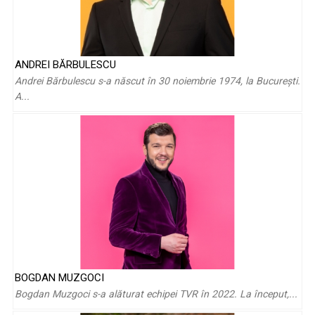
Kyrie Mendél: „Eu și muzica am fost nedespărțiți din acea
ANDREI BĂRBULESCU
seară”
Andrei Bărbulescu s-a născut în 30 noiembrie 1974, la Bucureşti.
A...
Iuliana Tudor, „fata noastră”. Crede, iubeşte, trăieşte,
BOGDAN MUZGOCI
dăruieşte
Bogdan Muzgoci s-a alăturat echipei TVR în 2022. La început,...