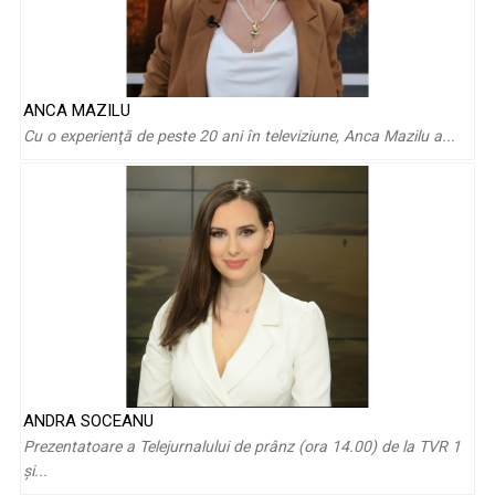
ANCA MAZILU
Emil Hossu-Longin: „Iubesc campionii, îi respect, sunt mândru
Cu o experienţă de peste 20 ani în televiziune, Anca Mazilu a...
că fac parte ...
ANDRA SOCEANU
Prezentatoare a Telejurnalului de prânz (ora 14.00) de la TVR 1
Cristina Leorenţ, vocea care explică economia pentru
şi...
românii de pretutindeni