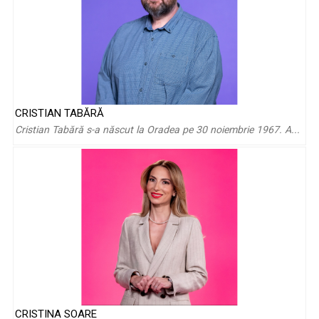
Cristi Mîndru: „Jucam fotbal cu prietenii şi fiecare eram ce
CRISTIAN TABĂRĂ
ne doream: ...
Cristian Tabără s-a născut la Oradea pe 30 noiembrie 1967. A...
CRISTINA SOARE
Dorina Florea: „Eram fascinată de Sandy Bell, Perrine,