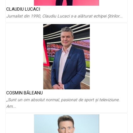
CLAUDIU LUCACI
Iuliana Tudor: „Desenam cu creta o grămadă de poveşti
Jurnalist din 1990, Claudiu Lucaci s-a alăturat echipei Ştirilor...
colorate, iar şotronul ...
COSMIN BĂLEANU
„Sunt un om absolut normal, pasionat de sport și televiziune.
Florina Constantinescu: „Uit complet că sunt adult și devin
Am...
încă un copil în ...