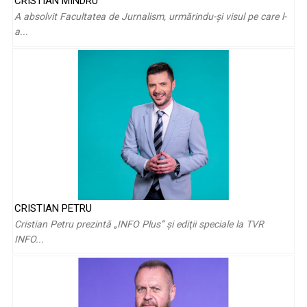
CRISTIAN MÎNDRU
Mihai Rădulescu: „Nu e nevoie să mă întorc în timp ca să mă
A absolvit Facultatea de Jurnalism, urmărindu-şi visul pe care l-
simt copil”
a...
CRISTIAN PETRU
Marina Almăşan: „Presăram zilnic zahăr pe pervazul
Cristian Petru prezintă „INFO Plus” şi ediţii speciale la TVR
ferestrei, rugându-mă la ...
INFO...