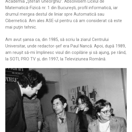
Academia „Ștefan Gheorghiu”. Absolvisem Liceul de
Matematică-Fizică nr. 1 din București, profil informatică, iar
drumul mergea destul de liniar spre Automatică sau
Cibernetică. Am ales ASE-ul pentru că am considerat că este
mai puţin tehnic.
Am avut şansa ca, din 1985, să scriu la ziarul Centrului
Universitar, unde redactor-şef era Paul Nancă. Apoi, după 1989,
am reușit să-mi împlinesc visul din copilărie şi să ajung, pe rând,
la SOTI, PRO TV şi, din 1997, la Televiziunea Română.