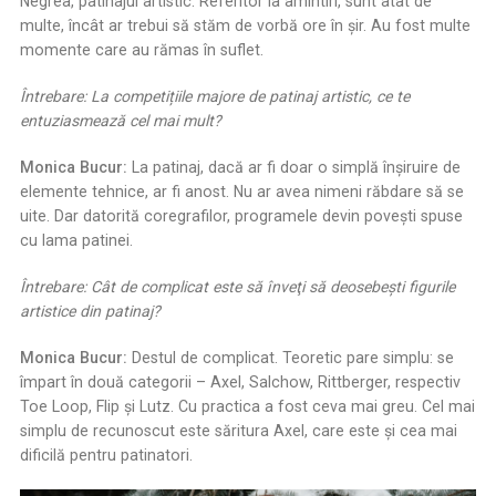
Negrea, patinajul artistic. Referitor la amintiri, sunt atât de
multe, încât ar trebui să stăm de vorbă ore în șir. Au fost multe
momente care au rămas în suflet.
Întrebare: La competi
ț
iile majore de patinaj artistic, ce te
entuziasmează cel mai mult?
Monica Bucur:
La patinaj, dacă ar fi doar o simplă înșiruire de
elemente tehnice, ar fi anost. Nu ar avea nimeni răbdare să se
uite. Dar datorită coregrafilor, programele devin povești spuse
cu lama patinei.
Întrebare: Cât de complicat este să înveţi să deosebeşti figurile
artistice din patinaj?
Monica Bucur:
Destul de complicat. Teoretic pare simplu: se
împart în două categorii – Axel, Salchow, Rittberger, respectiv
Toe Loop, Flip și Lutz. Cu practica a fost ceva mai greu. Cel mai
simplu de recunoscut este săritura Axel, care este și cea mai
dificilă pentru patinatori.