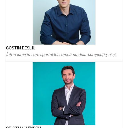
COSTIN DEŞLIU
Eda Marcus: „M-aş întoarce să îmi văd sora mică, să mai
Într-o lume în care sportul înseamnă nu doar competiție, ci și...
stau o clipă cu ...