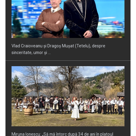
Vlad Craioveanu și Dragoș Mușat (Tetelu), despre
sinceritate, umor și ...
Miruna Ionescu: „Să mă întorc după 34 de ani în platoul
emisiunii care mi-a ...