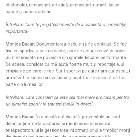
obstacole), gimnastică artistică, gimnastică ritmică, kaiac-
canoe şi patinaj artistic.
Întrebare: Cum te pregăte
ș
ti înainte de a comenta o competi
ț
ie
importantă?
Monica Bucur:
Documentarea trebuie să fie continuă. Se fac
fișe cu sportivi și performanțe, care se actualizează periodic.
Sunt interesată de poveștile din spatele fiecărei performanțe.
De aceea, consider că mă ajută foarte mult și reportajele, și
emisiunile pe care le fac. Sunt sportivi pe care i-am cunoscut, i-
am văzut crescând și evoluând și sunt foarte mândră că fac
parte din lumea lor.
Întrebare: Care consideri că este cea mai mare provocare pentru
un jurnalist sportiv în transmisiunile în direct?
Monica Bucur:
În această eră digitală, provocările nu sunt
deloc puține: de la captarea și menținerea interesului
telespectatorului la gestionarea informațiilor și a timpilor morți
din timpul unei transmisiuni, de la emoția transmisă la