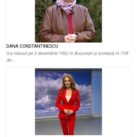
Loredana Iordache: „Am crescut într-o lume fără telefoane și
DANA CONSTANTINESCU
fără ecrane ...
S-a născut pe 3 decembrie 1962 în Bucureşti şi lucrează în TVR
de...