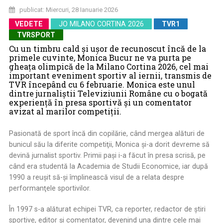
publicat: Miercuri, 28 Ianuarie 2026
VEDETE
JO MILANO CORTINA 2026
TVR1
TVRSPORT
Cu un timbru cald şi uşor de recunoscut încă de la
primele cuvinte, Monica Bucur ne va purta pe
gheaţa olimpică de la Milano Cortina 2026, cel mai
important eveniment sportiv al iernii, transmis de
TVR începând cu 6 februarie. Monica este unul
dintre jurnaliştii Televiziunii Române cu o bogată
experienţă în presa sportivă şi un comentator
avizat al marilor competiţii.
Pasionată de sport încă din copilărie, când mergea alături de
bunicul său la diferite competiţii, Monica şi-a dorit devreme să
devină jurnalist sportiv. Primii paşi i-a făcut în presa scrisă, pe
când era studentă la Academia de Studii Economice, iar după
1990 a reuşit să-şi împlinească visul de a relata despre
performanţele sportivilor.
În 1997 s-a alăturat echipei TVR, ca reporter, redactor de ştiri
sportive, editor şi comentator, devenind una dintre cele mai