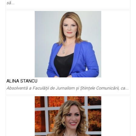
rămân un vârf de ...
să...
ALINA STANCU
Marius Negrea – trei decenii de grație, disciplină și pasiune
Absolventă a Faculăţii de Jurnalism şi Ştiinţele Comunicării, ca...
pentru ...