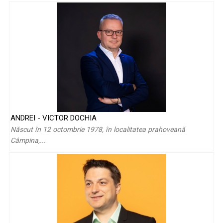
ANDREI - VICTOR DOCHIA
Pasiunea care s-a transformat în meserie – povestea lui
Născut în 12 octombrie 1978, în localitatea prahoveană
Cosmin Băleanu
Câmpina,...