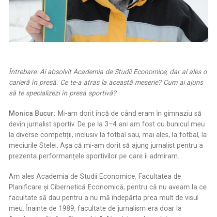
Întrebare: Ai absolvit Academia de Studii Economice, dar ai ales o
carieră în presă. Ce te-a atras la această meserie? Cum ai ajuns
să te specializezi în presa sportivă?
Monica Bucur:
Mi-am dorit încă de când eram în gimnaziu să
devin jurnalist sportiv. De pe la 3–4 ani am fost cu bunicul meu
la diverse competiții, inclusiv la fotbal sau, mai ales, la fotbal, la
meciurile Stelei. Aşa că mi-am dorit să ajung jurnalist pentru a
prezenta performanțele sportivilor pe care îi admiram.
Am ales Academia de Studii Economice, Facultatea de
Planificare și Cibernetică Economică, pentru că nu aveam la ce
facultate să dau pentru a nu mă îndepărta prea mult de visul
meu. Înainte de 1989, facultate de jurnalism era doar la