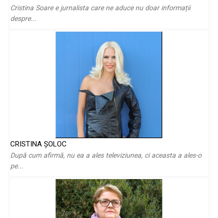
Cristina Soare e jurnalista care ne aduce nu doar informații
poveștile lui ...
despre...
Tudor Furdui: „Pe 15 iunie începea o perioadă de 3 luni în
CRISTINA ŞOLOC
care făceam ce voiam”
După cum afirmă, nu ea a ales televiziunea, ci aceasta a ales-o
pe...