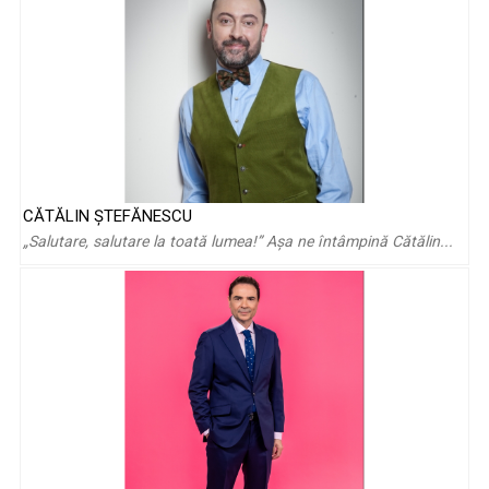
CĂTĂLIN ŞTEFĂNESCU
Curajul de a spune poveștile comunităților multietnice. Cu
„Salutare, salutare la toată lumea!” Aşa ne întâmpină Cătălin...
Teodora Drăgoi