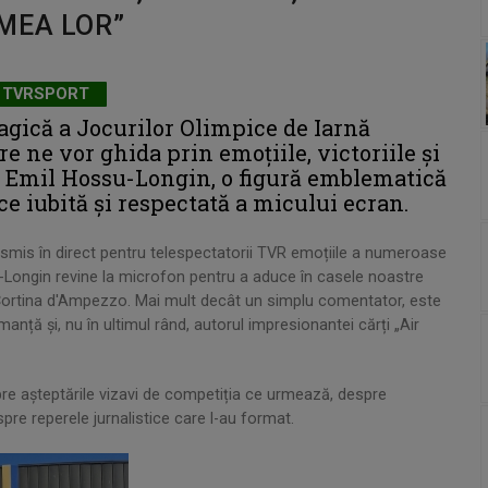
MEA LOR”
TVRSPORT
gică a Jocurilor Olimpice de Iarnă
e ne vor ghida prin emoțiile, victoriile și
 Emil Hossu-Longin, o figură emblematică
e iubită şi respectată a micului ecran.
ansmis în direct pentru telespectatorii TVR emoțiile a numeroase
ssu-Longin revine la microfon pentru a aduce în casele noastre
 Cortina d'Ampezzo. Mai mult decât un simplu comentator, este
manță și, nu în ultimul rând, autorul impresionantei cărți „Air
pre așteptările vizavi de competiția ce urmează, despre
re reperele jurnalistice care l-au format.