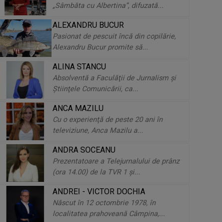
„Sâmbăta cu Albertina”, difuzată...
ALEXANDRU BUCUR
Lucian Pîrvoiu: „Jurnalismul m-a
Pasionat de pescuit încă din copilărie,
ales pe mine, încă de când eram
Alexandru Bucur promite să...
copil”
ALINA STANCU
Absolventă a Faculăţii de Jurnalism şi
Stela Popa: „Am făcut carte
Ştiinţele Comunicării, ca...
românească, aşa cum şi-au dorit ai
mei”
ANCA MAZILU
Cu o experienţă de peste 20 ani în
Bogdan Stănescu: „E foarte
televiziune, Anca Mazilu a...
important să ţi se acorde
ANDRA SOCEANU
încredere. Iar eu am ...
Prezentatoare a Telejurnalului de prânz
(ora 14.00) de la TVR 1 şi...
Vocea care a comentat 81 de
ANDREI - VICTOR DOCHIA
sporturi și 15 Jocuri Olimpice: Vlad
Născut în 12 octombrie 1978, în
Bucurescu
localitatea prahoveană Câmpina,...