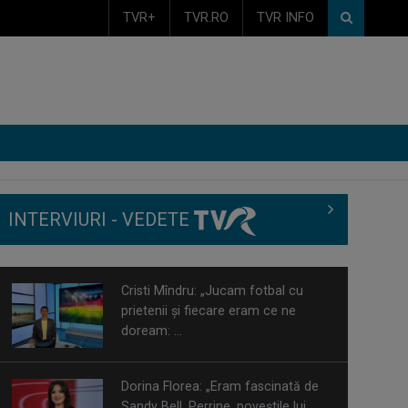
TVR+
TVR.RO
TVR INFO
INTERVIURI - VEDETE
Cristi Mîndru: „Jucam fotbal cu
prietenii şi fiecare eram ce ne
doream: ...
Dorina Florea: „Eram fascinată de
Sandy Bell, Perrine, poveștile lui ...