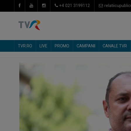
+4 021 3199112
relatiicupublic
TVR.RO
LIVE
PROMO
CAMPANII
CANALE TVR