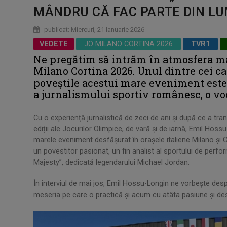
MÂNDRU CĂ FAC PARTE DIN LU
publicat: Miercuri, 21 Ianuarie 2026
VEDETE
JO MILANO CORTINA 2026
TVR1
Ne pregătim să intrăm în atmosfera ma
Milano Cortina 2026. Unul dintre cei car
poveștile acestui mare eveniment este
a jurnalismului sportiv românesc, o voc
Cu o experiență jurnalistică de zeci de ani și după ce a tr
ediții ale Jocurilor Olimpice, de vară și de iarnă, Emil Ho
marele eveniment desfăşurat în orașele italiene Milano și
un povestitor pasionat, un fin analist al sportului de perfor
Majesty”, dedicată legendarului Michael Jordan.
În interviul de mai jos, Emil Hossu-Longin ne vorbeşte des
meseria pe care o practică şi acum cu atâta pasiune și desp