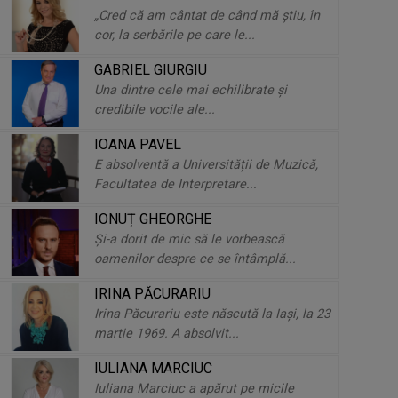
„Cred că am cântat de când mă ştiu, în
cor, la serbările pe care le...
GABRIEL GIURGIU
Una dintre cele mai echilibrate și
credibile vocile ale...
IOANA PAVEL
E absolventă a Universității de Muzică,
Facultatea de Interpretare...
IONUȚ GHEORGHE
Şi-a dorit de mic să le vorbească
oamenilor despre ce se întâmplă...
IRINA PĂCURARIU
Irina Păcurariu este născută la Iaşi, la 23
martie 1969. A absolvit...
IULIANA MARCIUC
Iuliana Marciuc a apărut pe micile