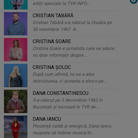
ediţii speciale la TVR INFO...
arta ...
CRISTIAN TABĂRĂ
Cristian Tabără s-a născut la Oradea pe
Mădălina Chiţu: „Încă sunt în
30 noiembrie 1967. A...
căutarea formulei în care să fac
ziua de 48 de ...
CRISTINA SOARE
Cristina Soare e jurnalista care ne aduce
Curajul de a spune poveștile
nu doar informații despre...
comunităților multietnice. Cu
CRISTINA ŞOLOC
Teodora Drăgoi
După cum afirmă, nu ea a ales
televiziunea, ci aceasta a ales-o pe...
Iuliana Tudor: „Desenam cu creta o
DANA CONSTANTINESCU
grămadă de poveşti colorate, iar
S-a născut pe 3 decembrie 1962 în
şotronul ...
Bucureşti şi lucrează în TVR de...
DANA IANCU
Florina Constantinescu: „Uit
Prezență caldă și energică, Dana Iancu
complet că sunt adult și devin încă
reuşeşte să îmbine munca în...
un copil în ...