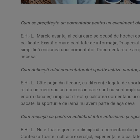
Cum se pregătește un comentator pentru un eveniment olimp
E.H.-L.:
Marele avantaj al celui care se ocupă de hochei este
calificate. Există o mare cantitate de informaţie, în specia
simplifică misiunea unui comentator. Documentarea e amplă
necesar.
Cum defineşti rolul comentatorului sportiv astăzi: narator,
E.H.-L.:
Câte puţin din fiecare, cu diferenţe legate de sport
relata un meci sau un concurs în care sunt nu sunt implicaţ
enorm dacă eşti implicat direct şi calitatea comentariulu
păcate, la sporturile de iarnă nu avem parte de aşa ceva.
Cum reușeşti să păstrezi echilibrul între entuziasm și rigoa
E.H.-L.:
Nu e foarte greu, e o disciplină a comentariului pe 
Contează foarte mult aici exerciţiul, experienţa, e o calita