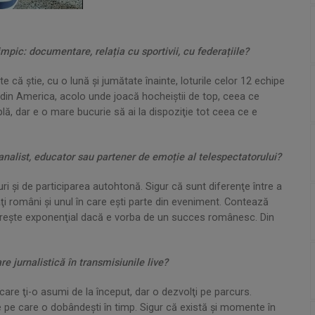
ic: documentare, relația cu sportivii, cu federațiile?
 că ştie, cu o lună şi jumătate înainte, loturile celor 12 echipe
l din America, acolo unde joacă hocheiştii de top, ceea ce
, dar e o mare bucurie să ai la dispoziţie tot ceea ce e
 analist, educator sau partener de emoție al telespectatorului?
uri şi de participarea autohtonă. Sigur că sunt diferenţe între a
i români şi unul în care eşti parte din eveniment. Contează
i creşte exponenţial dacă e vorba de un succes românesc. Din
re jurnalistică în transmisiunile live?
care ţi-o asumi de la început, dar o dezvolţi pe parcurs.
te pe care o dobândeşti în timp. Sigur că există şi momente în