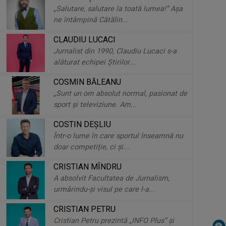
„Salutare, salutare la toată lumea!” Aşa
meserie – povestea lui Cosmin
ne întâmpină Cătălin...
Băleanu
CLAUDIU LUCACI
Jurnalist din 1990, Claudiu Lucaci s-a
Kyrie Mendél: „Eu și muzica am
alăturat echipei Ştirilor...
fost nedespărțiți din acea seară”
COSMIN BĂLEANU
„Sunt un om absolut normal, pasionat de
Iuliana Tudor, „fata noastră”. Crede,
sport și televiziune. Am...
iubeşte, trăieşte, dăruieşte
COSTIN DEŞLIU
Într-o lume în care sportul înseamnă nu
doar competiție, ci și...
Roxana Zamfirescu: „Ar trebui să
CRISTIAN MÎNDRU
împărțim contemporaneitatea în
A absolvit Facultatea de Jurnalism,
«înainte și ...
urmărindu-şi visul pe care l-a...
CRISTIAN PETRU
De vorbă cu Cătălin Ștefănescu,
Cristian Petru prezintă „INFO Plus” şi
despre curiozitate, dialogul tihnit și