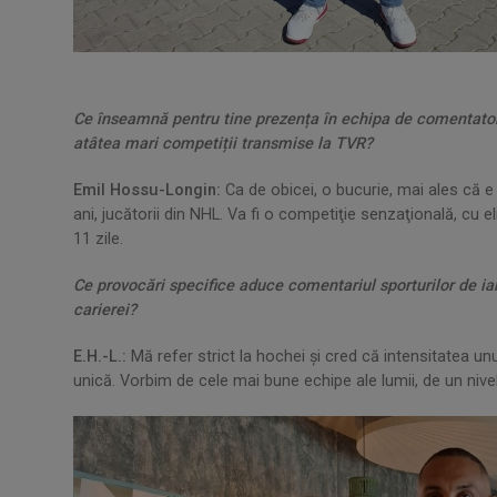
Ce înseamnă pentru tine prezența în echipa de comentatori
atâtea mari competiții transmise la TVR?
Emil Hossu-Longin:
Ca de obicei, o bucurie, mai ales că 
ani, jucătorii din NHL. Va fi o competiţie senzaţională, cu e
11 zile.
Ce provocări specifice aduce comentariul sporturilor de iar
carierei?
E.H.-L.:
Mă refer strict la hochei şi cred că intensitatea un
unică. Vorbim de cele mai bune echipe ale lumii, de un nivel