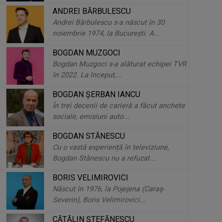
ANDREI BĂRBULESCU
„Pentru un jurnalist pasionat de
Andrei Bărbulescu s-a născut în 30
sport, Jocurile Olimpice rămân un
noiembrie 1974, la Bucureşti. A...
vârf de ...
BOGDAN MUZGOCI
Bogdan Muzgoci s-a alăturat echipei TVR
Marius Negrea – trei decenii de
în 2022. La început,...
grație, disciplină și pasiune pentru
...
BOGDAN ŞERBAN IANCU
În trei decenii de carieră a făcut anchete
Monica Bucur, vocea patinajului
sociale, emisiuni auto...
artistic la Jocurile Olimpice Milano
BOGDAN STĂNESCU
Cortina ...
Cu o vastă experiență în televiziune,
Bogdan Stănescu nu a refuzat...
Cristina Leorenţ, vocea care
BORIS VELIMIROVICI
explică economia pentru românii
Născut în 1976, la Pojejena (Caraş-
de pretutindeni
Severin), Boris Velimirovici...
CĂTĂLIN ŞTEFĂNESCU
Pasiunea care s-a transformat în