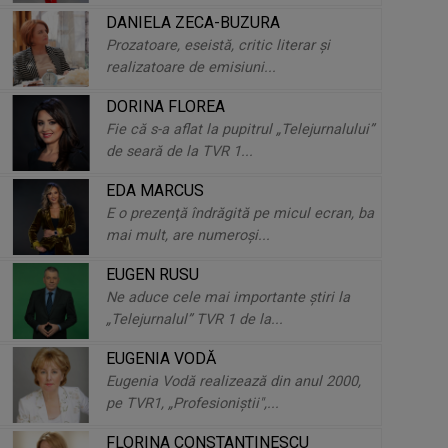
DANIELA ZECA-BUZURA
Prozatoare, eseistă, critic literar și
Eda Marcus: „M-aş întoarce să îmi
realizatoare de emisiuni...
văd sora mică, să mai stau o clipă
cu ...
DORINA FLOREA
Fie că s-a aflat la pupitrul „Telejurnalului”
Mihai Rădulescu: „Nu e nevoie să
de seară de la TVR 1...
mă întorc în timp ca să mă simt
EDA MARCUS
copil”
E o prezenţă îndrăgită pe micul ecran, ba
mai mult, are numeroşi...
Marina Almăşan: „Presăram zilnic
EUGEN RUSU
zahăr pe pervazul ferestrei,
Ne aduce cele mai importante ştiri la
rugându-mă la ...
„Telejurnalul” TVR 1 de la...
EUGENIA VODĂ
Eugenia Vodă realizează din anul 2000,
pe TVR1, „Profesioniştii",...
FLORINA CONSTANTINESCU