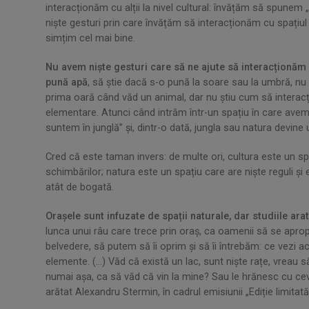
interacționăm cu alții la nivel cultural: învățăm să spune
niște gesturi prin care învățăm să interacționăm cu spațiul c
simțim cel mai bine.
Nu avem niște gesturi care să ne ajute să interacționăm 
pună apă
, să știe dacă s-o pună la soare sau la umbră, nu
prima oară când văd un animal, dar nu știu cum să interacț
elementare. Atunci când intrăm într-un spațiu în care avem
suntem în junglă” și, dintr-o dată, jungla sau natura devine 
Cred că este taman invers: de multe ori, cultura este un spaț
schimbărilor; natura este un spațiu care are niște reguli și 
atât de bogată.
Orașele sunt infuzate de spații naturale, dar studiile ara
lunca unui râu care trece prin oraș, ca oamenii să se aprop
belvedere, să putem să îi oprim și să îi întrebăm: ce vez
elemente. (...) Văd că există un lac, sunt niște rațe, vreau
numai așa, ca să văd că vin la mine? Sau le hrănesc cu ceva 
arătat Alexandru Stermin, în cadrul emisiunii „Ediție limitată