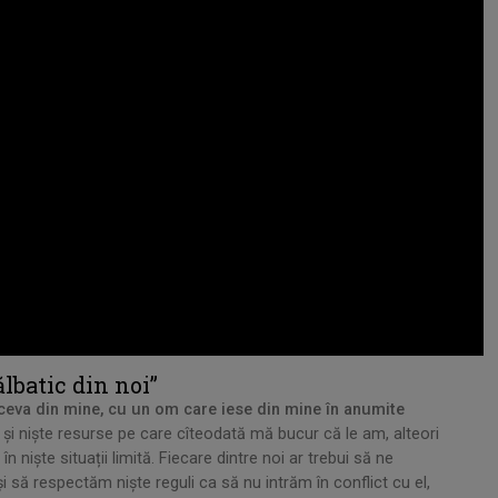
lbatic din noi”
 ceva din mine, cu un om care iese din mine în anumite
 și niște resurse pe care cîteodată mă bucur că le am, alteori
niște situații limită. Fiecare dintre noi ar trebui să ne
 să respectăm niște reguli ca să nu intrăm în conflict cu el,