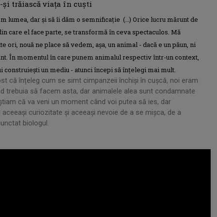
i trăiască viața în cuști
m lumea, dar și să îi dăm o semnificație (...)
Orice lucru mărunt de
a din care el face parte, se transformă în ceva spectaculos
. Mă
e ori, nouă ne place să vedem, așa, un animal - dacă e un păun, ni
sant. În momentul în care punem animalul respectiv într-un context,
ui construiești un mediu - atunci începi să înțelegi mai mult.
ost că înțeleg cum se simt cimpanzeii închiși în cușcă, noi eram
când trebuia să facem asta, dar animalele alea sunt condamnate
 știam că va veni un moment când voi putea să ies, dar
 aceeași curiozitate și aceeași nevoie de a se mișca, de a
punctat biologul.