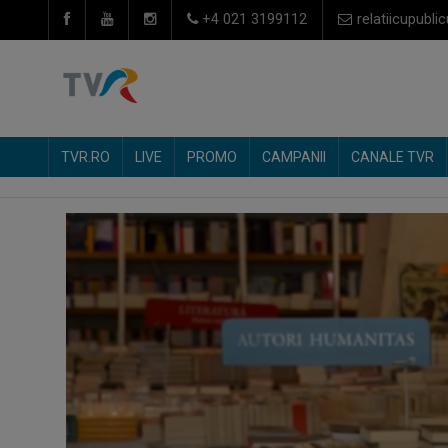
+4 021 3199112
relatiicupublic
TVR.RO
LIVE
PROMO
CAMPANII
CANALE TVR