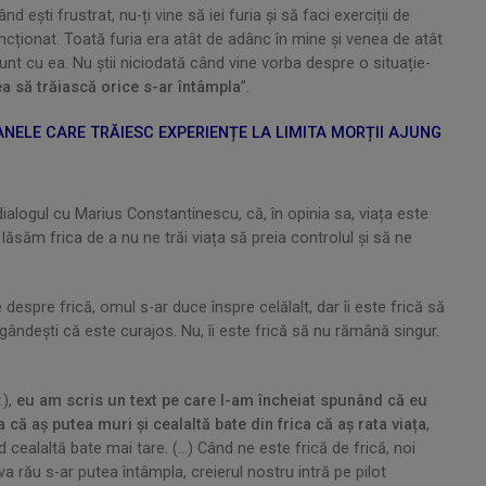
ști frustrat, nu-ți vine să iei furia și să faci exerciții de
ncționat. Toată furia era atât de adânc în mine și venea de atât
unt cu ea. Nu știi niciodată când vine vorba despre o situație-
ea să trăiască orice s-ar întâmpla
”.
NELE CARE TRĂIESC EXPERIENȚE LA LIMITA MORȚII AJUNG
dialogul cu Marius Constantinescu, că, în opinia sa, viața este
lăsăm frica de a nu ne trăi viața să preia controlul și să ne
e despre frică, omul s-ar duce înspre celălalt, dar îi este frică să
e gândești că este curajos. Nu, îi este frică să nu rămână singur.
.),
eu am scris un text pe care l-am încheiat spunând că eu
a că aș putea muri și cealaltă bate din frica că aș rata viața
,
ealaltă bate mai tare. (...) Când ne este frică de frică, noi
rău s-ar putea întâmpla, creierul nostru intră pe pilot