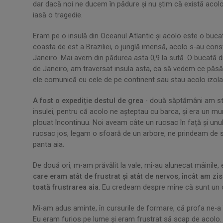
dar dacă noi ne ducem în pădure și nu știm că există acolo 
iasă o tragedie.
Eram pe o insulă din Oceanul Atlantic și acolo este o buc
coasta de est a Braziliei, o junglă imensă, acolo s-au con
Janeiro. Mai avem din pădurea asta 0,9 la sută. O bucată di
de Janeiro, am traversat insula asta, ca să vedem ce păsă
ele comunică cu cele de pe continent sau stau acolo izola
A fost o expediție destul de grea
- două săptămâni am stat
insulei, pentru că acolo ne așteptau cu barca, și era un mun
plouat încontinuu. Noi aveam câte un rucsac în față și unu
rucsac jos, legam o sfoară de un arbore, ne prindeam de 
panta aia.
De două ori, m-am prăvălit la vale, mi-au alunecat mâinile,
care eram atât de frustrat și atât de nervos, încât am z
toată frustrarea aia
. Eu credeam despre mine că sunt un om
Mi-am adus aminte, în cursurile de formare, că profa ne-a în
Eu eram furios pe lume și eram frustrat să scap de acolo. 