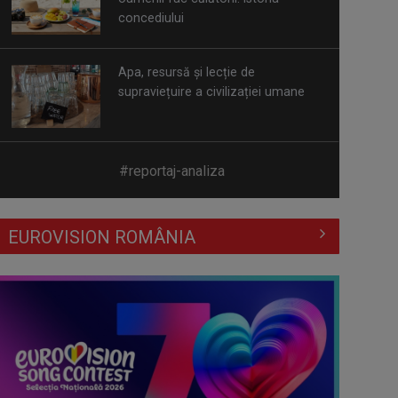
Apa, resursă și lecție de
supraviețuire a civilizației umane
85 de ani de la Pogromul de la Iași.
Istoricul Radu Ioanid: În România, ...
#reportaj-analiza
Noua mare bătălie pentru
intimitate: UE are în vedere măsuri
EUROVISION ROMÂNIA
stricte ...
Efectul Fjord. Cristian Mungiu ne
învață matematic să îndrăznim:
„4,3,2,1… ...
Georgiana Bădescu, activistă în