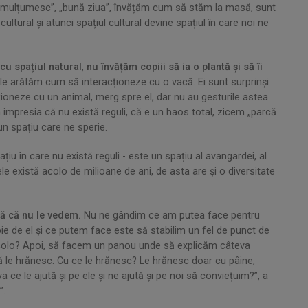
m „mulțumesc”, „bună ziua”, învățăm cum să stăm la masă, sunt
ultural și atunci spațiul cultural devine spațiul în care noi ne
cu spațiul natural
,
nu învățăm copiii să ia o plantă și să îi
 le arătăm cum să interacționeze cu o vacă. Ei sunt surprinși
ioneze cu un animal, merg spre el, dar nu au gesturile astea
 impresia că nu există reguli, că e un haos total, zicem „parcă
un spațiu care ne sperie.
iu în care nu există reguli - este un spațiu al avangardei, al
ele există acolo de milioane de ani, de asta are și o diversitate
tă că nu le vedem.
Nu ne gândim ce am putea face pentru
ie de el și ce putem face este să stabilim un fel de punct de
i acolo? Apoi, să facem un panou unde să explicăm câteva
 să le hrănesc. Cu ce le hrănesc? Le hrănesc doar cu pâine,
ce le ajută și pe ele și ne ajută și pe noi să conviețuim?”, a
”.