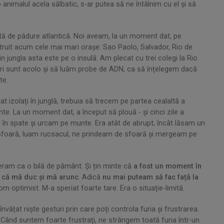
animalul acela sălbatic, s-ar putea să ne întâlnim cu el și să
ată de pădure atlantică. Noi aveam, la un moment dat, pe
struit acum cele mai mari orașe: Sao Paolo, Salvador, Rio de
n jungla asta este pe o insulă. Am plecat cu trei colegi la Rio
ri sunt acolo și să luăm probe de ADN, ca să înțelegem dacă
te.
 izolați în junglă, trebuia să trecem pe partea cealaltă a
te. La un moment dat, a început să plouă - și cinci zile a
l în spate și urcam pe munte. Era atât de abrupt, încât lăsam un
sfoară, luam rucsacul, ne prindeam de sfoară și mergeam pe
 eram ca o bilă de pământ. Și țin minte că
a fost un moment în
is că mă duc și mă arunc
. Adică
nu mai puteam să fac față la
 optimist. M-a speriat foarte tare. Era o situație-limită.
vățat niște gesturi prin care poți controla furia și frustrarea.
Când suntem foarte frustrați, ne strângem toată furia într-un