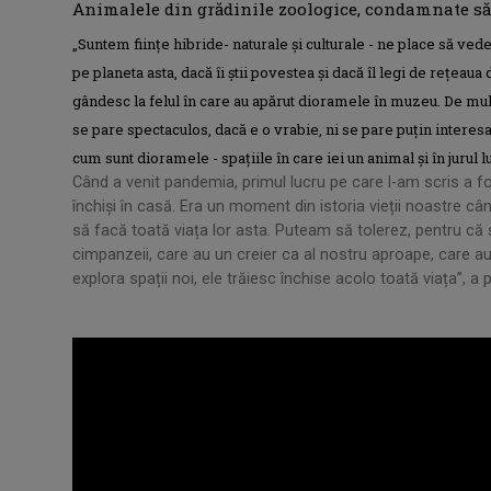
Animalele din grădinile zoologice, condamnate să-ș
„Suntem ființe hibride- naturale și culturale - ne place să vede
pe planeta asta, dacă îi știi povestea și dacă îl legi de rețeau
gândesc la felul în care au apărut dioramele în muzeu. De mult
se pare spectaculos, dacă e o vrabie, ni se pare puțin intere
cum sunt dioramele - spațiile în care iei un animal și în jurul l
Când a venit pandemia, primul lucru pe care l-am scris a f
închiși în casă. Era un moment din istoria vieții noastre 
să facă toată viața lor asta. Puteam să tolerez, pentru că
cimpanzeii, care au un creier ca al nostru aproape, care au
explora spații noi, ele trăiesc închise acolo toată viața”, a 