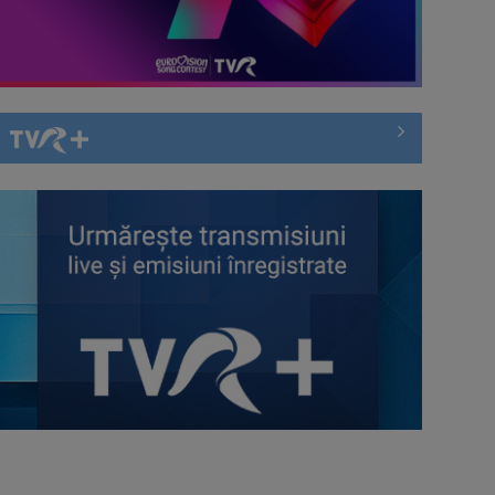
domeniul migrației (CRJ): Mulți
migranți ...
Generația baby-boom a pus
Europa pe butuci?
Ilegal în România de trei ani. Tânăr
migrant din Bangladesh: Este
foarte ...
„Jucăriile” pentru copii care promit
să combată sentimentul de
vinovăție al ...
Chinul migranților ilegali pentru a
obține o nouă viză de muncă în