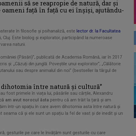
amenii să se reapropie de natură, dar și
oameni față în față cu ei înșiși, ajutându-
sterate în filosofie şi psihanaliză, este
lector dr. la Facultatea
ai, Cluj. Este biolog și explorator, participând la numeroase
rvarea naturii.
 României (Păsări)”, publicată de Academia Română, iar în 2017
ris și: „Căzuți din junglă. Poveștile unui explorator”, „Călătorie
gutanului sau despre animalul din noi” (bestseller la târgul de
 dihotomia între natură și cultură”
au fost primele în viața lui, păsările sau cărțile, Alexandru
d că am avut norocul ăsta
pentru că am trăit la țară și am
răim într-un spațiu în care avem dihotomia asta între natură și
t seama că și ele sunt un spațiu la fel de vast și de inedit și un
ă, gesturile pe care le învățăm sunt gesturile cu care