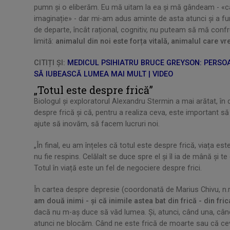
pumn și o eliberăm. Eu mă uitam la ea și mă gândeam - «când e
imaginație» - dar mi-am adus aminte de asta atunci și a fu
de departe, încât rațional, cognitiv, nu puteam să mă confr
limită:
animalul din noi este forța vitală, animalul care vr
CITIȚI ȘI:
MEDICUL PSIHIATRU BRUCE GREYSON: PERSOA
SĂ IUBEASCĂ LUMEA MAI MULT | VIDEO
„Totul este despre frică”
Biologul și exploratorul Alexandru Stermin a mai arătat, în 
despre frică și că, pentru a realiza ceva, este important să 
ajute să inovăm, să facem lucruri noi.
„În final, eu am înțeles că totul este despre frică, viața est
nu fie respins. Celălalt se duce spre el și îl ia de mână și t
Totul în viață este un fel de negociere despre frici.
În cartea despre depresie (coordonată de Marius Chivu, n.r
am două inimi - și că inimile astea bat din frică - din fric
dacă nu m-aș duce să văd lumea. Și, atunci, când una, când c
atunci ne blocăm. Când ne este frică de moarte sau că ceva 