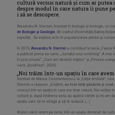
cultură versus natură și cum ar putea o
despre modul în care natura îi pune pe 
i să se descopere.
Alexandru N. Stermin, licenţiat în biologie şi teologie, cu ma
de Biologie și Geologie
, din cadrul Universității Babeș-Boly
expediții. Se implică activ în popularizarea științei și conse
În 2015,
Alexandru N. Stermin
a contribuit la seria „Fauna
a publicat prima sa carte: „Jurnalul unui ornitolog”. A mai sc
în jurul omului”, „Cum am devenit vrăjitor” și „Privirea uran
carte „Bookfest”, 2024).
„Noi trăim într-un spațiu în care avem
Întrebat de Marius Constantinescu, la „Ediție limitată”, cine 
Stermin a răspuns: „Evident,
au fost întâi păsările și cre
crescut într-un spațiu în care era doar natură. Noi astăzi t
cultură și, după întânirea asta, au apărut cărțile și mi-am da
spațiu care să te atragă și să te seducă. (...)
Atunci când venim pe lume, într-un spațiu dominat de cultur