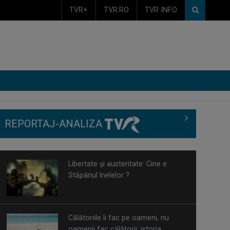
TVR+
TVR.RO
TVR INFO
REPORTAJ-ANALIZA
Libertate și austeritate: Cine e
Stăpânul Inelelor ?
Călătoriile îi fac pe oameni, nu
oamenii fac călătorii: istoria
concediului