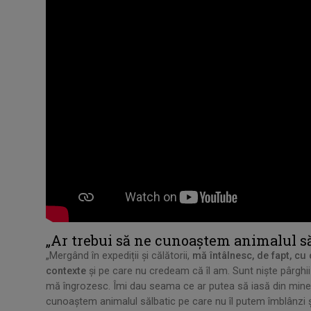
„Ar trebui să ne cunoaștem animalul să
„Mergând în expediții și călătorii,
mă întâlnesc, de fapt, cu
contexte
și pe care nu credeam că îl am. Sunt niște pârghii
mă îngrozesc. Îmi dau seama ce ar putea să iasă din mine în 
cunoaștem animalul sălbatic pe care nu îl putem îmblânzi și