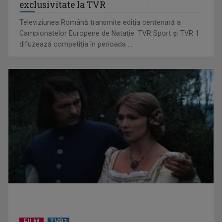
istorică la Europene. În direct şi în
exclusivitate la TVR
Televiziunea Română transmite ediţia centenară a
Campionatelor Europene de Nataţie. TVR Sport şi TVR 1
difuzează competiţia în perioada ...
Ilegal în România de trei ani. Tânăr migrant din Bangladesh:
Este foarte ...