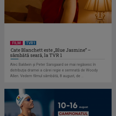
sănătate mintală
FILM
TVR1
Cate Blanchett este „Blue Jasmine” –
sâmbătă seară, la TVR 1
Alec Baldwin şi Peter Sarsgaard se mai regăsesc în
Cercetătorul Anatolie Coșciug: Un caz Mailat ar putea
distribuţia dramei a cărei regie e semnată de Woody
apărea și în România. ...
Allen. Vedem filmul sâmbătă, 8 august, de ...