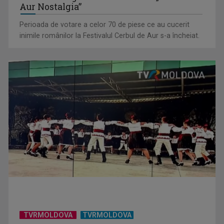
Chiriac ia argintul în concursul „Cerbul de
Aur Nostalgia”
Cum ne-a îmbolnăvit telefonul și cum salvarea era mereu
acolo: Mai încet, fă ...
Perioada de votare a celor 70 de piese ce au cucerit
inimile românilor la Festivalul Cerbul de Aur s-a încheiat.
Eroii sportului și euforia apartenenței sau de ce am vorbit
toți o lună ...