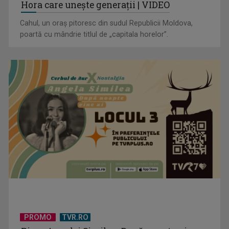
TVRMOLDOVA
TVRMOLDOVA
Hora care unește generații | VIDEO
Cahul, un oraș pitoresc din sudul Republicii Moldova,
poartă cu mândrie titlul de „capitala horelor”.
De ce incidentul OpenAI este cel mai îngrijorător accident de
până acum ...
PROMO
TVR.RO