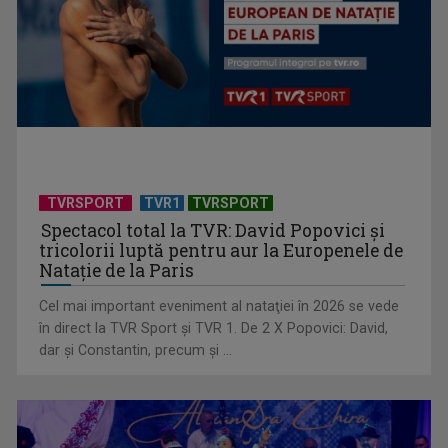
De ce nu îi tolerează românii pe muncitorii străini.
Cercetătorul Anatolie ...
TVRSPORT
TVR1
TVRSPORT
Spectacol total la TVR: David Popovici și
tricolorii luptă pentru aur la Europenele de
Natație de la Paris
Cel mai important eveniment al nataţiei în 2026 se vede
în direct la TVR Sport şi TVR 1. De 2 X Popovici: David,
dar şi Constantin, precum şi ...
Prezența feminină în Săptămâna Mare și în fruntea Bisericii
Anglicane: „A fi ...