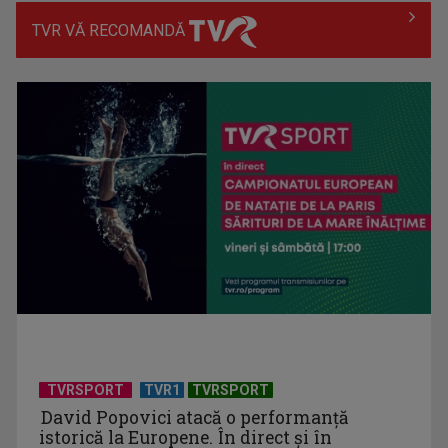
TVR VĂ RECOMANDĂ
Georgiana Bădescu, activistă în domeniul migrației (CRJ):
Mulți migranți ...
Generația baby-boom a pus Europa pe butuci?
TVRSPORT
TVR1
TVRSPORT
David Popovici atacă o performanţă