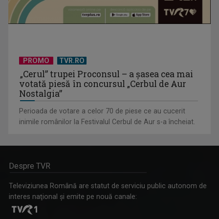
PROMO
TVR.RO
„Cerul” trupei Proconsul – a şasea cea mai
votată piesă în concursul „Cerbul de Aur
Nostalgia”
Perioada de votare a celor 70 de piese ce au cucerit
inimile românilor la Festivalul Cerbul de Aur s-a încheiat.
Despre TVR
Televiziunea Română are statut de serviciu public autonom de
interes naţional şi emite pe nouă canale: