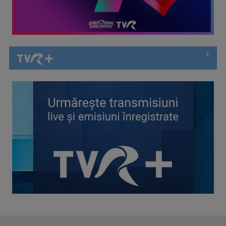
Efectul Fjord. Cristian Mungiu ne învață matematic să
îndrăznim: „4,3,2,1… ...