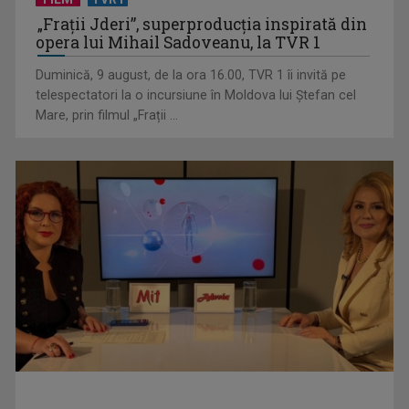
FILM
TVR1
„Frații Jderi”, superproducția inspirată din
„Jucăriile” pentru copii care promit să combată sentimentul
opera lui Mihail Sadoveanu, la TVR 1
de vinovăție al ...
Duminică, 9 august, de la ora 16.00, TVR 1 îi invită pe
telespectatori la o incursiune în Moldova lui Ștefan cel
Mare, prin filmul „Frații ...
Chinul migranților ilegali pentru a obține o nouă viză de
muncă în România: ...