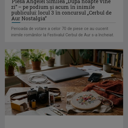
Piesa Angelei Similea „După noapte vine
De ce și cum folosim transportul în comun: călătoria cu
zi” – pe podium şi acum în inimile
autobuzul, un mod de ...
publicului: locul 3 în concursul „Cerbul de
Aur Nostalgia”
Perioada de votare a celor 70 de piese ce au cucerit
inimile românilor la Festivalul Cerbul de Aur s-a încheiat.
Libertate și austeritate: Cine e Stăpânul Inelelor ?