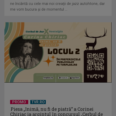
Big Band-ul Radio România dirijat de Simona Strungaru
ne încântă cu cele mai noi creaţii de jazz autohtone, dar
me vom bucura şi de momentul ...
Premiile Oscar 2026: Sfârșit de epocă și eterna întoarcere a
Filmului la Teatru
PROMO
TVR.RO
Piesa „Inimă, nu fi de piatră” a Corinei