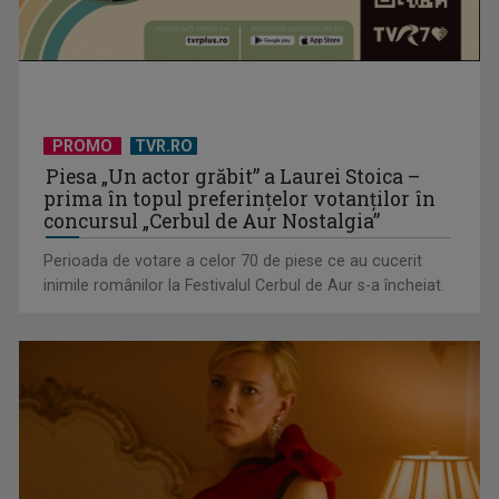
PROMO
TVR.RO
Marea bătălie economică pentru atenția noastră
Piesa „Un actor grăbit” a Laurei Stoica –
prima în topul preferinţelor votanţilor în
concursul „Cerbul de Aur Nostalgia”
Perioada de votare a celor 70 de piese ce au cucerit
inimile românilor la Festivalul Cerbul de Aur s-a încheiat.
A trăi și a moșteni: moștenirea, între „gura lumii” și propria