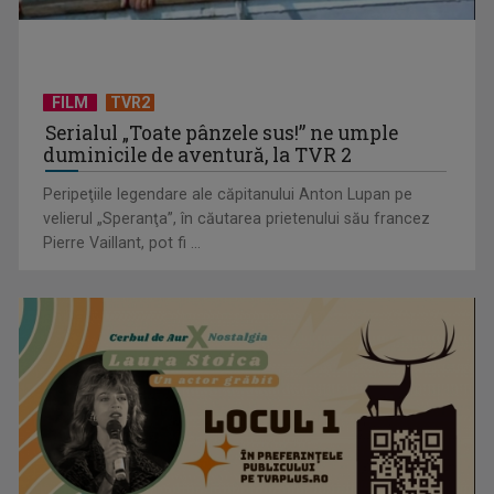
Mentorat și autenticitate în istorie: De la cine înveți și la ce
adevăr ...
FILM
TVR2
Serialul „Toate pânzele sus!” ne umple
duminicile de aventură, la TVR 2
Peripeţiile legendare ale căpitanului Anton Lupan pe
velierul „Speranţa”, în căutarea prietenului său francez
Pierre Vaillant, pot fi ...
Sănătatea copiilor, la ruleta rusească: Nevaccinarea
împotriva rujeolei a ...