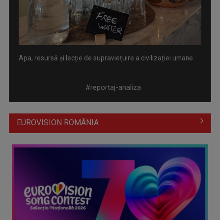
85 de ani de la Pogromul de la Iași. Istoricul Radu Ioanid: În
România, ...
#reportaj-analiza
EUROVISION ROMÂNIA
Noua mare bătălie pentru intimitate: UE are în vedere măsuri
stricte ...