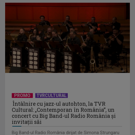
Evoluția locuirii în Europa: Odiseea spațiului domestic
(Galerie FOTO)
PROMO
TVRCULTURAL
Conflictul din Iran și războiul bazat pe IA. Ce spune un
Întâlnire cu jazz-ul autohton, la TVR
Cultural: „Contemporan în România”, un
expert al ...
concert cu Big Band-ul Radio România şi
invitaţii săi