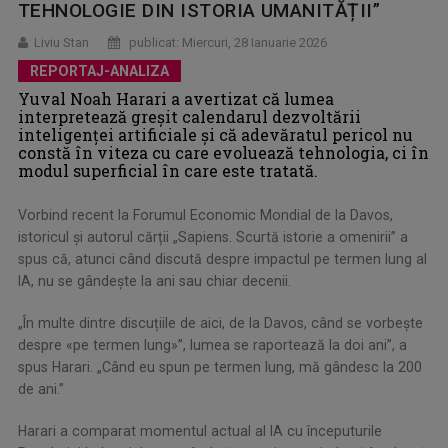
TEHNOLOGIE DIN ISTORIA UMANITĂȚII”
Liviu Stan
publicat: Miercuri, 28 Ianuarie 2026
REPORTAJ-ANALIZA
Yuval Noah Harari a avertizat că lumea
interpretează greșit calendarul dezvoltării
inteligenței artificiale și că adevăratul pericol nu
constă în viteza cu care evoluează tehnologia, ci în
modul superficial în care este tratată.
Vorbind recent la Forumul Economic Mondial de la Davos,
istoricul și autorul cărții „Sapiens. Scurtă istorie a omenirii” a
spus că, atunci când discută despre impactul pe termen lung al
IA, nu se gândește la ani sau chiar decenii.
„În multe dintre discuțiile de aici, de la Davos, când se vorbește
despre «pe termen lung»”, lumea se raportează la doi ani”, a
spus Harari. „Când eu spun pe termen lung, mă gândesc la 200
de ani.”
Harari a comparat momentul actual al IA cu începuturile