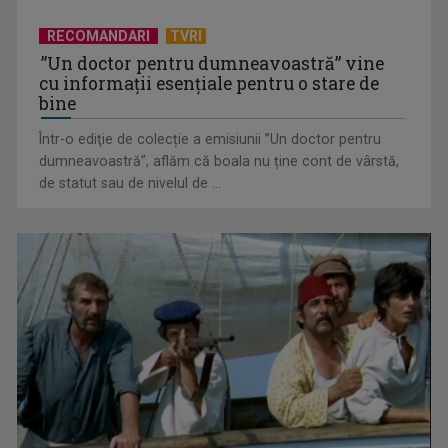
RECOMANDARI
TVRI
”Un doctor pentru dumneavoastră” vine
cu informații esențiale pentru o stare de
bine
Într-o ediţie de colecție a emisiunii ”Un doctor pentru
dumneavoastră”, aflăm că boala nu ține cont de vârstă,
Inteligența artificială ar putea fi folosită în atacuri
de statut sau de nivelul de ...
bioteroriste