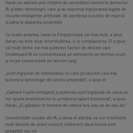
Harari se alătură unei mulțimi de cercetători seniori în domeniul
IA și lideri tehnologici care și-au exprimat îngrijorarea legate de
riscurile inteligenței artificiale, de pierderea locurilor de muncă
și până la dispariția umanității.
Cu toate acestea, ceea ce îl îngrijorează cel mai mult, a spus
Harari, nu este doar incertitudinea, ci și complacerea. El a spus
că mulți dintre cei mai puternici factori de decizie care
modelează IA se concentrează pe stimulente pe termen scurt,
și nu pe consecințele pe termen lung.
„Sunt îngrijorat de seninătatea cu care producem cea mai
puternică tehnologie din istoria umanității”, a spus el.
„Oameni foarte inteligenți și puternici sunt îngrijorați de ceea ce
vor spune investitorii lor în următorul raport trimestrial”, a spus
Harari. „Ei gândesc în termeni de câteva luni, sau un an sau doi.”
Consecințele sociale ale IA, a atras el atenția, se vor manifesta
mult dincolo de acest orizont, indiferent dacă lumea este
pregătită sau nu.