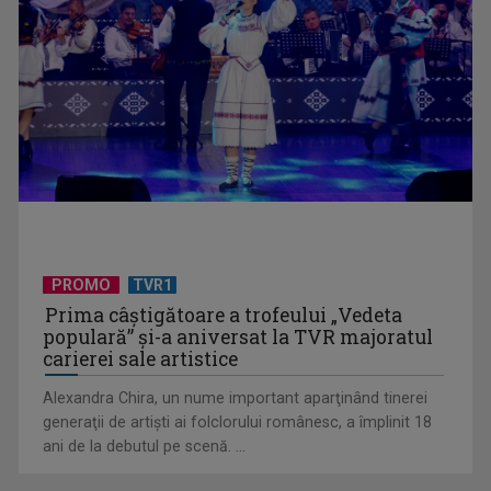
Lumea fabuloasă a volanelor
PROMO
TVR1
Prima câştigătoare a trofeului „Vedeta
populară” şi-a aniversat la TVR majoratul
carierei sale artistice
Alexandra Chira, un nume important aparţinând tinerei
generaţii de artişti ai folclorului românesc, a împlinit 18
ani de la debutul pe scenă. ...