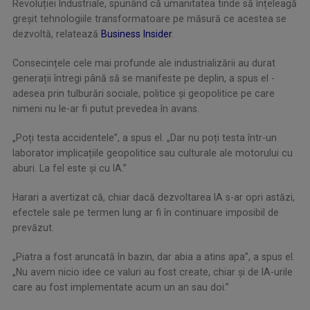
Revoluției Industriale, spunând că umanitatea tinde să înțeleagă
greșit tehnologiile transformatoare pe măsură ce acestea se
dezvoltă, relatează
Business Insider
.
Consecințele cele mai profunde ale industrializării au durat
generații întregi până să se manifeste pe deplin, a spus el -
adesea prin tulburări sociale, politice și geopolitice pe care
nimeni nu le-ar fi putut prevedea în avans.
„Poți testa accidentele”, a spus el. „Dar nu poți testa într-un
laborator implicațiile geopolitice sau culturale ale motorului cu
aburi. La fel este și cu IA.”
Harari a avertizat că, chiar dacă dezvoltarea IA s-ar opri astăzi,
efectele sale pe termen lung ar fi în continuare imposibil de
prevăzut.
„Piatra a fost aruncată în bazin, dar abia a atins apa”, a spus el.
„Nu avem nicio idee ce valuri au fost create, chiar și de IA-urile
care au fost implementate acum un an sau doi.”