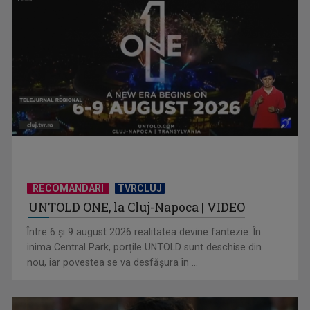
Piesa „Inimă, nu fi de piatră” a Corinei Chiriac ia argintul în
concursul ...
RECOMANDARI
TVRCLUJ
UNTOLD ONE, la Cluj-Napoca | VIDEO
Hora care unește generații | VIDEO
Între 6 și 9 august 2026 realitatea devine fantezie. În
inima Central Park, porțile UNTOLD sunt deschise din
nou, iar povestea se va desfășura în ...