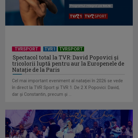
Universitatea de Vară, la Băile Tușnad | VIDEO
TVRSPORT
TVR1
TVRSPORT
Spectacol total la TVR: David Popovici și
tricolorii luptă pentru aur la Europenele de
Natație de la Paris
Cel mai important eveniment al nataţiei în 2026 se vede
„Dansatoarea din umbră”, un thriller psihologic despre
în direct la TVR Sport şi TVR 1. De 2 X Popovici: David,
loialitate și ...
dar şi Constantin, precum şi ...