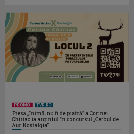
„Frații Jderi”, superproducția inspirată din opera lui Mihail
Sadoveanu, la ...
PROMO
TVR.RO
Piesa „Inimă, nu fi de piatră” a Corinei
Chiriac ia argintul în concursul „Cerbul de
Aur Nostalgia”