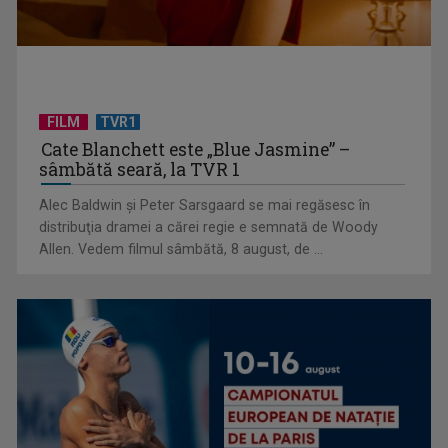
FILM
TVR1
Cate Blanchett este „Blue Jasmine” –
sâmbătă seară, la TVR 1
„E cool să fii cult!”, în curând la TVR 1 și TVR 2
Alec Baldwin şi Peter Sarsgaard se mai regăsesc în
distribuţia dramei a cărei regie e semnată de Woody
Allen. Vedem filmul sâmbătă, 8 august, de ...