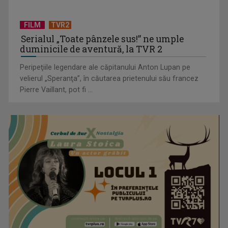
FILM
TVR2
Serialul „Toate pânzele sus!” ne umple
duminicile de aventură, la TVR 2
Peripeţiile legendare ale căpitanului Anton Lupan pe
velierul „Speranţa”, în căutarea prietenului său francez
Pierre Vaillant, pot fi ...
"Robin Hood"-ul serialelor coreene: "Iljimae, hoţul fantomă",
la TVR 1