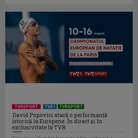
acolo: Mai încet, fă ...
Anda Călugăreanu cu „N-am noroc” – a cincea cea mai
votată piesă în ...
TVRSPORT
TVR1
TVRSPORT
David Popovici atacă o performanţă
istorică la Europene. În direct şi în
exclusivitate la TVR