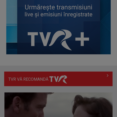
Spectacol total la TVR: David Popovici și tricolorii luptă
pentru aur la ...
TVR VĂ RECOMANDĂ
Prima câştigătoare a trofeului „Vedeta populară” şi-a
aniversat la TVR ...