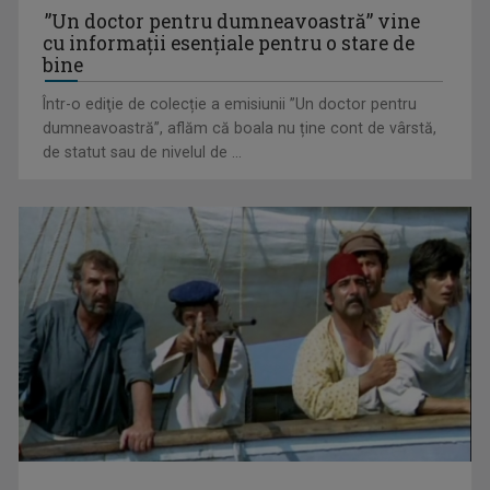
”Un doctor pentru dumneavoastră” vine
cu informații esențiale pentru o stare de
bine
Într-o ediţie de colecție a emisiunii ”Un doctor pentru
EVENIMENT ESTIVAL - Taberele ARC – Acolo unde începe
dumneavoastră”, aflăm că boala nu ține cont de vârstă,
ACASĂ
de statut sau de nivelul de ...
TVR lansează un apel pentru proiecte de emisiuni