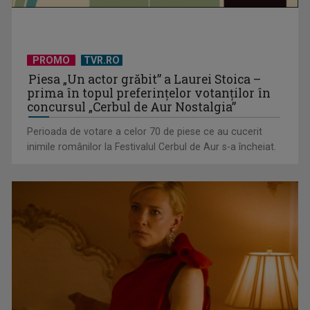
Un reper al cinematografiei mondiale, la TVR Cultural:
„Roma, oraș deschis”
PROMO
TVR.RO
Piesa „Un actor grăbit” a Laurei Stoica –
prima în topul preferinţelor votanţilor în
concursul „Cerbul de Aur Nostalgia”
Perioada de votare a celor 70 de piese ce au cucerit
inimile românilor la Festivalul Cerbul de Aur s-a încheiat.
Federația SANITAS suspendă temporar greva generală din
sistemul sanitar