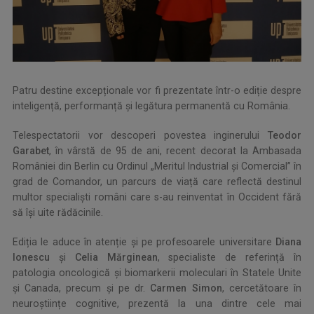
Patru destine excepționale vor fi prezentate într-o ediție despre
inteligență, performanță și legătura permanentă cu România.
Telespectatorii vor descoperi povestea inginerului
Teodor
Garabet
, în vârstă de 95 de ani, recent decorat la Ambasada
României din Berlin cu Ordinul „Meritul Industrial și Comercial” în
grad de Comandor, un parcurs de viață care reflectă destinul
multor specialiști români care s-au reinventat în Occident fără
să își uite rădăcinile.
Ediția le aduce în atenție și pe profesoarele universitare
Diana
Ionescu
și
Celia Mărginean
, specialiste de referință în
patologia oncologică și biomarkerii moleculari în Statele Unite
și Canada, precum și pe dr.
Carmen Simon
, cercetătoare în
neuroștiințe cognitive, prezentă la una dintre cele mai