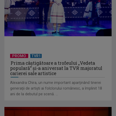
UNTOLD ONE, la Cluj-Napoca | VIDEO
PROMO
TVR1
Prima câştigătoare a trofeului „Vedeta
populară” şi-a aniversat la TVR majoratul
carierei sale artistice
Alexandra Chira, un nume important aparţinând tinerei
generaţii de artişti ai folclorului românesc, a împlinit 18
ani de la debutul pe scenă. ...
Telespectatorii TVR 2 văd comedia „Divorţ din dragoste”, cu
Horaţiu Mălăele ...