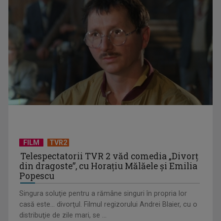
Piesa Angelei Similea „După noapte vine zi” – pe podium şi
acum în inimile ...
FILM
TVR2
Telespectatorii TVR 2 văd comedia „Divorţ
din dragoste”, cu Horaţiu Mălăele şi Emilia
Popescu
Singura soluţie pentru a rămâne singuri în propria lor
casă este... divorţul. Filmul regizorului Andrei Blaier, cu o
Cum ne-a îmbolnăvit telefonul și cum salvarea era mereu
distribuţie de zile mari, se ...