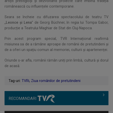
artiști prestigioși și dezvoltând proiecte care îmbină tradiția
românească cu influențele contemporane.
Seara se încheie cu difuzarea spectacolului de teatru TV
„
Leonce și Lena
” de Georg Büchner, în regia lui Tompa Gabor,
producție a Teatrului Maghiar de Stat din Cluj-Napoca.
Prin acest program special, TVR Internațional reafirmă
misiunea sa de a rămâne aproape de românii de pretutindeni și
de a oferi un spațiu comun al memoriei, culturii și apartenenței.
Oriunde s-ar afla, românii rămân uniți prin limbă, cultură și dorul
de acasă.
.
Tag-uri:
TVRi
,
Ziua românilor de pretutindeni
RECOMANDARI