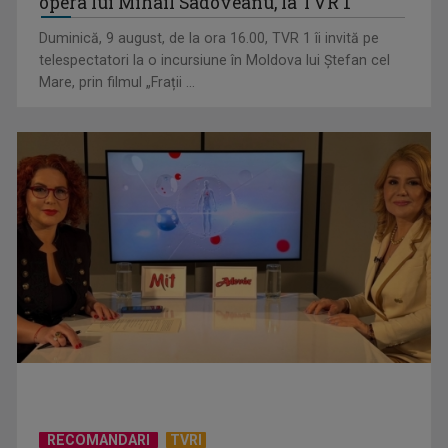
opera lui Mihail Sadoveanu, la TVR 1
Duminică, 9 august, de la ora 16.00, TVR 1 îi invită pe
telespectatori la o incursiune în Moldova lui Ștefan cel
Mare, prin filmul „Frații ...
CONCACAF respinge planul FIFA de privatizare parțială a
activităților comerciale
RECOMANDARI
TVRI