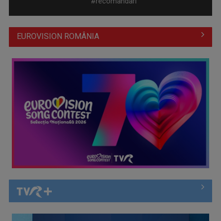
#recomandari
EUROVISION ROMÂNIA
Cate Blanchett este „Blue Jasmine” – sâmbătă seară, la TVR
1