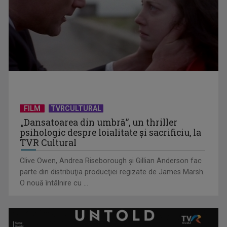
Întâlnire cu jazz-ul autohton, la TVR Cultural: „Contemporan
în România”, un ...
FILM
TVRCULTURAL
„Dansatoarea din umbră”, un thriller
psihologic despre loialitate și sacrificiu, la
TVR Cultural
Clive Owen, Andrea Riseborough şi Gillian Anderson fac
parte din distribuţia producţiei regizate de James Marsh.
O nouă întâlnire cu ...