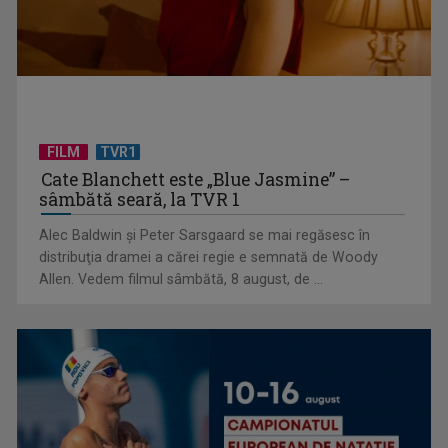
FILM
TVR1
Cate Blanchett este „Blue Jasmine” –
sâmbătă seară, la TVR 1
Alec Baldwin şi Peter Sarsgaard se mai regăsesc în
Primul Palme d'Or al lui Emir Kusturica este „Filmul de artă”
distribuţia dramei a cărei regie e semnată de Woody
de duminică, ...
Allen. Vedem filmul sâmbătă, 8 august, de ...