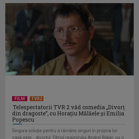
„Spune-mi”, piesa Monicăi Anghel – a patra cea mai votată
în concursul ...
FILM
TVR2
Telespectatorii TVR 2 văd comedia „Divorţ
din dragoste”, cu Horaţiu Mălăele şi Emilia
Popescu
Singura soluţie pentru a rămâne singuri în propria lor
casă este... divorţul. Filmul regizorului Andrei Blaier, cu o