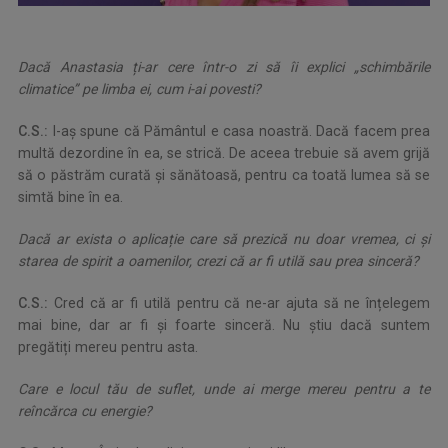
Dacă Anastasia ți-ar cere într-o zi să îi explici „schimbările
climatice” pe limba ei, cum i-ai povesti?
C.S.:
I-aș spune că Pământul e casa noastră. Dacă facem prea
multă dezordine în ea, se strică. De aceea trebuie să avem grijă
să o păstrăm curată și sănătoasă, pentru ca toată lumea să se
simtă bine în ea.
Dacă ar exista o aplicație care să prezică nu doar vremea, ci și
starea de spirit a oamenilor, crezi că ar fi utilă sau prea sinceră?
C.S.:
Cred că ar fi utilă pentru că ne-ar ajuta să ne înțelegem
mai bine, dar ar fi și foarte sinceră. Nu știu dacă suntem
pregătiți mereu pentru asta.
Care e locul tău de suflet, unde ai merge mereu pentru a te
reîncărca cu energie?