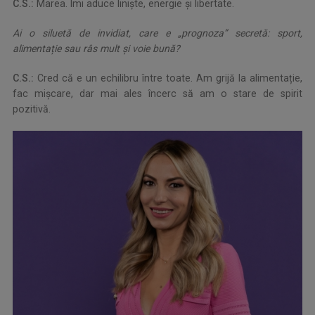
C.S.:
Marea. Îmi aduce liniște, energie și libertate.
Ai o siluetă de invidiat, care e „prognoza” secretă: sport,
alimentație sau râs mult și voie bună?
C.S.:
Cred că e un echilibru între toate. Am grijă la alimentație,
fac mișcare, dar mai ales încerc să am o stare de spirit
pozitivă.