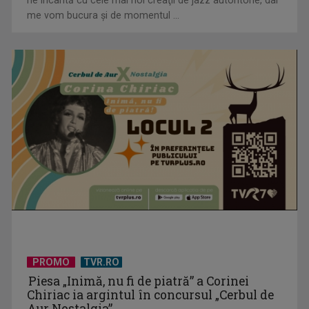
ne încântă cu cele mai noi creaţii de jazz autohtone, dar
me vom bucura şi de momentul ...
Serialul „Toate pânzele sus!” ne umple duminicile de
aventură, la TVR 2
PROMO
TVR.RO
Piesa „Inimă, nu fi de piatră” a Corinei
Chiriac ia argintul în concursul „Cerbul de
Aur Nostalgia”