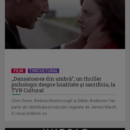
Piesa Angelei Similea „După noapte vine zi” – pe podium şi
acum în inimile ...
FILM
TVRCULTURAL
„Dansatoarea din umbră”, un thriller
psihologic despre loialitate și sacrificiu, la
TVR Cultural
Clive Owen, Andrea Riseborough şi Gillian Anderson fac
parte din distribuţia producţiei regizate de James Marsh.
O nouă întâlnire cu ...