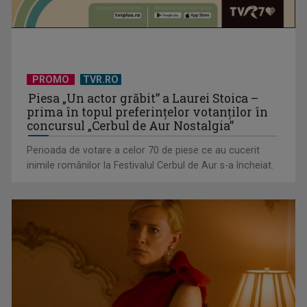
TVR Sport transmite în direct semifinalele și finalele
PROMO
TVR.RO
Campionatelor ...
Piesa „Un actor grăbit” a Laurei Stoica –
prima în topul preferinţelor votanţilor în
concursul „Cerbul de Aur Nostalgia”
Perioada de votare a celor 70 de piese ce au cucerit
inimile românilor la Festivalul Cerbul de Aur s-a încheiat.
Virtuozitate și sonorităţi populare surprinzătoare, în a doua
ediţie „best ...