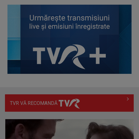
Întâlnire cu jazz-ul autohton, la TVR Cultural: „Contemporan
în România”, un ...
TVR VĂ RECOMANDĂ
Piesa „Inimă, nu fi de piatră” a Corinei Chiriac ia argintul în
concursul ...