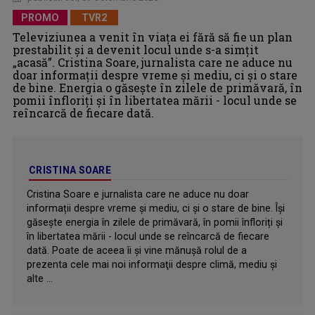
PROMO
TVR2
Televiziunea a venit în viața ei fără să fie un plan
prestabilit şi a devenit locul unde s-a simțit
„acasă”. Cristina Soare, jurnalista care ne aduce nu
doar informații despre vreme şi mediu, ci și o stare
de bine. Energia o găsește în zilele de primăvară, în
pomii înfloriți și în libertatea mării - locul unde se
reîncarcă de fiecare dată.
CRISTINA SOARE
Cristina Soare e jurnalista care ne aduce nu doar
informații despre vreme şi mediu, ci și o stare de bine. Îşi
găsește energia în zilele de primăvară, în pomii înfloriți și
în libertatea mării - locul unde se reîncarcă de fiecare
dată. Poate de aceea îi şi vine mănuşă rolul de a
prezenta cele mai noi informaţii despre climă, mediu și
alte ...