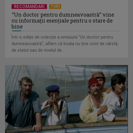
RECOMANDARI
TVRI
”Un doctor pentru dumneavoastră” vine
cu informații esențiale pentru o stare de
bine
Într-o ediţie de colecție a emisiunii ”Un doctor pentru
Octavian Cotescu, în rolul maiorului Vigu, pus să rezolve
dumneavoastră”, aflăm că boala nu ține cont de vârstă,
misterul unei ...
de statut sau de nivelul de ...
„Brazilia – întoarcerea la pădure”: salvarea vine din
înţelepciunea veche, ...