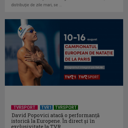
distribuţie de zile mari, se ...
TVR lansează un apel pentru proiecte de emisiuni
"Robin Hood"-ul serialelor coreene: "Iljimae, hoţul fantomă",
la TVR 1
TVRSPORT
TVR1
TVRSPORT
David Popovici atacă o performanţă
istorică la Europene. În direct şi în
exclusivitate la TVR