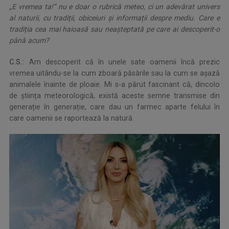
„E vremea ta!” nu e doar o rubrică meteo, ci un adevărat univers
al naturii, cu tradiții, obiceiuri și informații despre mediu. Care e
tradiția cea mai haioasă sau neașteptată pe care ai descoperit-o
până acum?
C.S.:
Am descoperit că în unele sate oamenii încă prezic
vremea uitându-se la cum zboară păsările sau la cum se așază
animalele înainte de ploaie. Mi s-a părut fascinant că, dincolo
de știința meteorologică, există aceste semne transmise din
generație în generație, care dau un farmec aparte felului în
care oamenii se raportează la natură.