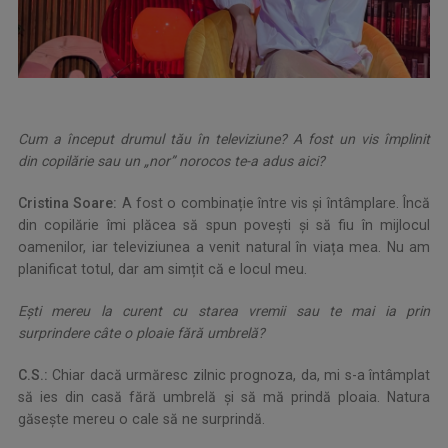
Cum a început drumul tău în televiziune? A fost un vis împlinit
din copilărie sau un „nor” norocos te-a adus aici?
Cristina Soare:
A fost o combinație între vis și întâmplare. Încă
din copilărie îmi plăcea să spun povești și să fiu în mijlocul
oamenilor, iar televiziunea a venit natural în viața mea. Nu am
planificat totul, dar am simțit că e locul meu.
Eşti mereu la curent cu starea vremii sau te mai ia prin
surprindere câte o ploaie fără umbrelă?
C.S.:
Chiar dacă urmăresc zilnic prognoza, da, mi s-a întâmplat
să ies din casă fără umbrelă și să mă prindă ploaia. Natura
găsește mereu o cale să ne surprindă.