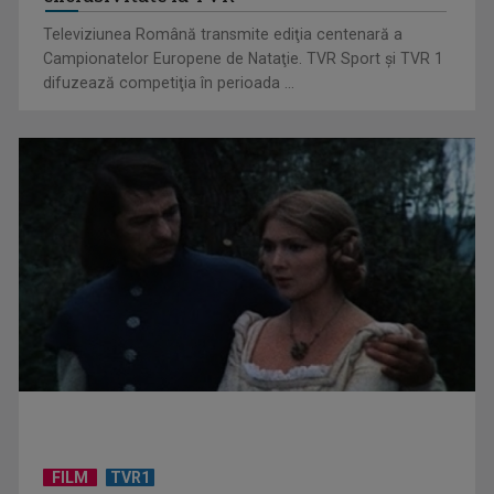
Televiziunea Română transmite ediţia centenară a
Campionatelor Europene de Nataţie. TVR Sport şi TVR 1
difuzează competiţia în perioada ...
Un reper al cinematografiei mondiale, la TVR Cultural:
„Roma, oraș deschis”
FILM
TVR1
De peste 160 de ani în slujba culturii românești. Povestea