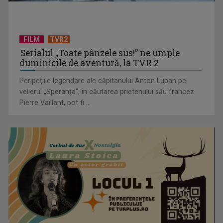
FILM
TVR2
Serialul „Toate pânzele sus!” ne umple
duminicile de aventură, la TVR 2
Peripeţiile legendare ale căpitanului Anton Lupan pe
velierul „Speranţa”, în căutarea prietenului său francez
Pierre Vaillant, pot fi ...
Tenis internațional la Târgu Mureș! TVR Sport transmite
finalele AXERIA Open ...