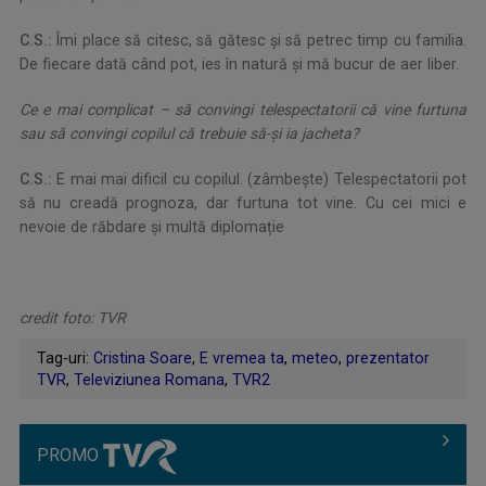
C.S.:
Îmi place să citesc, să gătesc și să petrec timp cu familia.
De fiecare dată când pot, ies în natură și mă bucur de aer liber.
Ce e mai complicat – să convingi telespectatorii că vine furtuna
sau să convingi copilul că trebuie să-și ia jacheta?
C.S.:
E mai mai dificil cu copilul. (zâmbeşte) Telespectatorii pot
să nu creadă prognoza, dar furtuna tot vine. Cu cei mici e
nevoie de răbdare și multă diplomație
credit foto: TVR
Tag-uri:
Cristina Soare
,
E vremea ta
,
meteo
,
prezentator
TVR
,
Televiziunea Romana
,
TVR2
PROMO