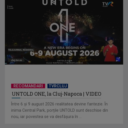
Anda Călugăreanu cu „N-am noroc” – a cincea cea mai
votată piesă în ...
RECOMANDARI
TVRCLUJ
UNTOLD ONE, la Cluj-Napoca | VIDEO
„Cerul” trupei Proconsul – a şasea cea mai votată piesă în
Între 6 și 9 august 2026 realitatea devine fantezie. În
concursul „Cerbul ...
inima Central Park, porțile UNTOLD sunt deschise din
nou, iar povestea se va desfășura în ...