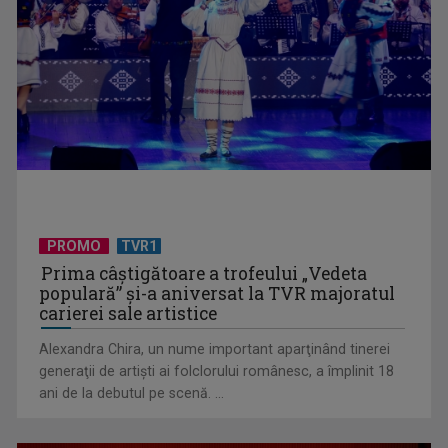
Telespectatorii TVR 2 văd comedia „Divorţ din dragoste”, cu
Horaţiu Mălăele ...
PROMO
TVR1
Prima câştigătoare a trofeului „Vedeta
populară” şi-a aniversat la TVR majoratul
carierei sale artistice
Alexandra Chira, un nume important aparţinând tinerei
generaţii de artişti ai folclorului românesc, a împlinit 18
ani de la debutul pe scenă. ...