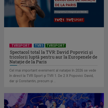
Cum ar fi „Vacanţa în casa din Franţa”? Ne facem o idee
urmărind ...
TVRSPORT
TVR1
TVRSPORT
Spectacol total la TVR: David Popovici și
tricolorii luptă pentru aur la Europenele de
Natație de la Paris
Cel mai important eveniment al nataţiei în 2026 se vede
în direct la TVR Sport şi TVR 1. De 2 X Popovici: David,
dar şi Constantin, precum şi ...
„Dansatoarea din umbră”, un thriller psihologic despre
loialitate și ...