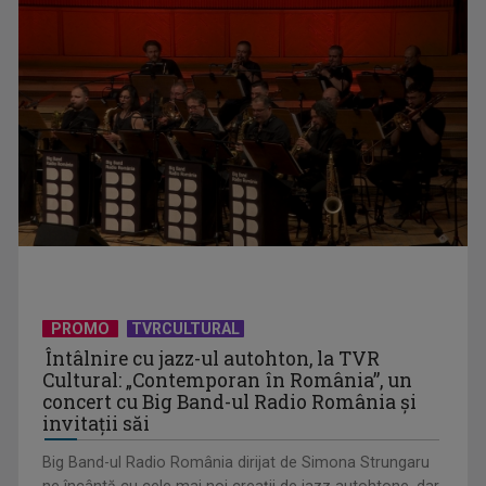
David Popovici atacă o performanţă istorică la Europene. În
direct şi în ...
PROMO
TVRCULTURAL
Întâlnire cu jazz-ul autohton, la TVR
Cultural: „Contemporan în România”, un
„Frații Jderi”, superproducția inspirată din opera lui Mihail
concert cu Big Band-ul Radio România şi
Sadoveanu, la ...
invitaţii săi
Big Band-ul Radio România dirijat de Simona Strungaru