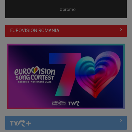
#promo
EUROVISION ROMÂNIA
Prima câştigătoare a trofeului „Vedeta populară” şi-a
aniversat la TVR ...