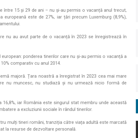
e între 15 și 29 de ani – nu și-au permis o vacanță anul trecut,
ia europeană este de 27%, iar țări precum Luxemburg (8,9%),
samentului.
are nu au avut parte de o vacanță în 2023 se înregistrează în
el european: ponderea tinerilor care nu și-au permis o vacanță a
e 10% comparativ cu anul 2014.
lemă majoră. Țara noastră a înregistrat în 2023 cea mai mare
 care nu muncesc, nu studiază și nu urmează nicio formă de
 la 16,8%, iar România este singurul stat membru unde această
atere a excluziunii sociale în rândul tinerilor.
tru mulți tineri români, tranziția către viața adultă este marcată
itat la resurse de dezvoltare personală.