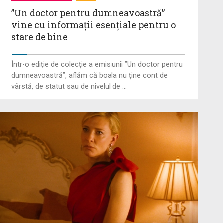
”Un doctor pentru dumneavoastră”
Angajările din sănătate vor fi
vine cu informații esențiale pentru o
deblocate
stare de bine
Într-o ediţie de colecție a emisiunii ”Un doctor pentru
David Gimenéz Carreras dirijează
dumneavoastră”, aflăm că boala nu ține cont de
nu doar muzicienii, ci și sufletul lor:
vârstă, de statut sau de nivelul de ...
...
Proiectul legii salarizării unitare a
bugetarilor se amână
Decizie judecătorească: Procedura
Legii salarizării, suspendată în
instanță ...