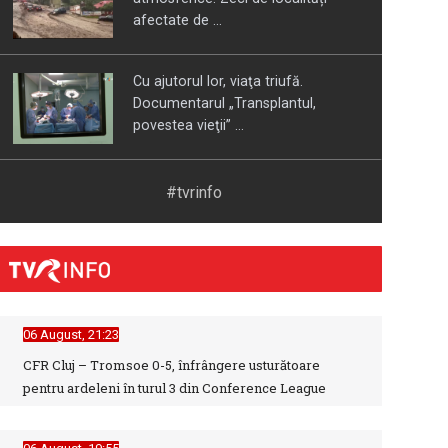
afectate de ...
Cu ajutorul lor, viaţa triufă.
Documentarul „Transplantul,
povestea vieţii” ...
APADOR-CH a câștigat procesul cu
#tvrinfo
Guvernul pentru comunicarea
hotărârilor de ...
Instabilitate fiscală în Europa:
Avertisment sever al FMI privind ...
06 August, 21:23
CFR Cluj – Tromsoe 0-5, înfrângere usturătoare
pentru ardeleni în turul 3 din Conference League
„Parada de Ziua Naţională a
Franţei”, de la Paris, în direct la TVR
INFO