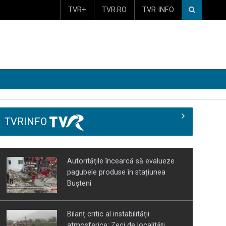
TVR+
TVR.RO
TVR INFO
TVRINFO
Autoritățile încearcă să evalueze
pagubele produse în stațiunea
Bușteni
Bilanț critic al instabilității
atmosferice: Zeci de localități