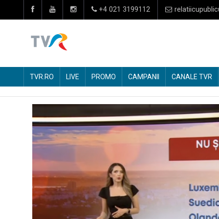
+4 021 3199112
relatiicupublic
TVR.RO
LIVE
PROMO
CAMPANII
CANALE TVR