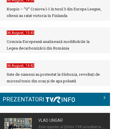
06 August, 19:55
Kuopio – ”U” Craiova 1-1 în turul 3 din Europa League,
oltenii au ratat victoria în Finlanda
BAC 2026: Soluționarea
contestațiilor urcă rata de
promovare la cel mai ...
06 August, 15:43
Comisia Europeană analizează modificările la
Dincolo de politică, comunitățile au
Legea decarbonizării din România
nevoie de soluții - nouă dezbatere
la ...
06 August, 14:42
Sute de oameni au protestat la Slobozia, revoltați de
Adaptarea românilor la presiunea
mirosul toxic din oraș și de apa poluată
economică
PREZENTATORI
Deciziile Summitului NATO de la
Ankara și evaluarea strategică a
României ...
VLAD UNGAR
Este reporter al Știrilor TVR acreditat la ...