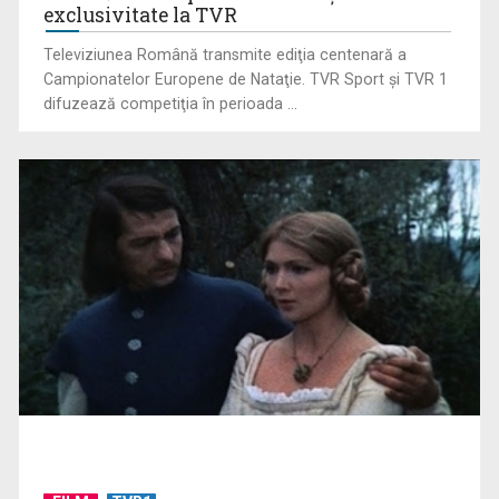
exclusivitate la TVR
Lucian Pîrvoiu este jurnalist al Ştirilor TVR ...
Televiziunea Română transmite ediţia centenară a
Campionatelor Europene de Nataţie. TVR Sport şi TVR 1
difuzează competiţia în perioada ...
Rata şomajului a urcat la 6,4%
MĂDĂLINA CHIŢU
Deși absolventă de uman, a acceptat provocarea ...
INFO ETNIC: Patriotism, identitate și lecțiile istoriei, într-o