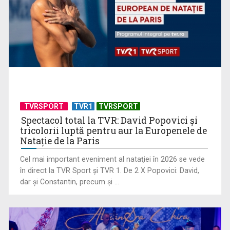
Criză acută în sistemul public: Grevă generală în sute de
spitale și ...
TVRSPORT
TVR1
TVRSPORT
Spectacol total la TVR: David Popovici și
tricolorii luptă pentru aur la Europenele de
Natație de la Paris
Cel mai important eveniment al nataţiei în 2026 se vede
în direct la TVR Sport şi TVR 1. De 2 X Popovici: David,
Angajările din sănătate vor fi deblocate
dar şi Constantin, precum şi ...