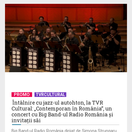
Proiectul legii salarizării unitare a bugetarilor se amână
Decizie judecătorească: Procedura Legii salarizării,
suspendată în instanță ...
PROMO
TVRCULTURAL
Întâlnire cu jazz-ul autohton, la TVR
Cultural: „Contemporan în România”, un
concert cu Big Band-ul Radio România şi
invitaţii săi
Big Band-ul Radio România dirijat de Simona Strungaru