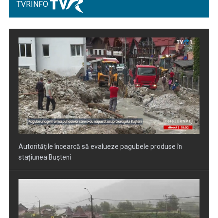
TVRINFO
Autoritățile încearcă să evalueze pagubele produse în
stațiunea Bușteni
Bilanț critic al instabilității atmosferice: Zeci de localități
afectate de ...