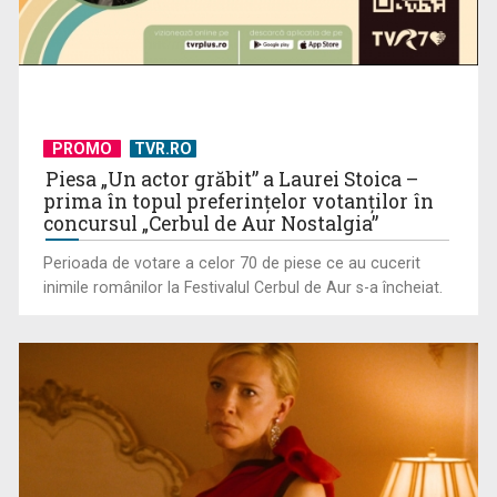
De peste 160 de ani în slujba culturii românești. Povestea
„Societății” din ...
PROMO
TVR.RO
Piesa „Un actor grăbit” a Laurei Stoica –
prima în topul preferinţelor votanţilor în
concursul „Cerbul de Aur Nostalgia”
Perioada de votare a celor 70 de piese ce au cucerit
inimile românilor la Festivalul Cerbul de Aur s-a încheiat.
Protest de amploare al fermierilor în Capitală