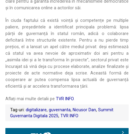
clare pentru a garanta încrederea în mecanismele democratice
și în comunicarea online a actorilor săi.
În ciuda faptului că există voință și competențe pe multiple
paliere, președintele a identificat principala problemă: lipsa
părții de guvernanță în statul român, adică o colaborare
deficitară între structurile existente. Pentru a nu pierde timp
prețios, el a lansat un apel către mediul privat: deși estimează
că statul va avea nevoie de aproximativ doi ani pentru a
„asimila idei și a le transforma în proiecte”, sectorul privat este
încurajat să vină deja cu procese elaborate, analize finalizate și
proiecte de acte normative deja scrise. Această formă de
cooperare ar putea compensa lipsa actuală de guvernanță
eficientă și ar accelera transformarea țării.
Aflați mai multe detalii pe
TVR INFO
.
Tag-uri:
digitalizare
,
guvernanta
,
Nicusor Dan
,
Summit
Guvernanta Digitala 2025
,
TVR INFO