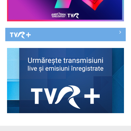
CRISTIAN PETRU
Cristian Petru prezintă „INFO Plus” şi ediţii ...
Summitul NATO de la Ankara, sub semnul lui Trump. Relatări
şi corespondenţe ...
GABRIEL GIURGIU
Una dintre cele mai echilibrate și credibile ...