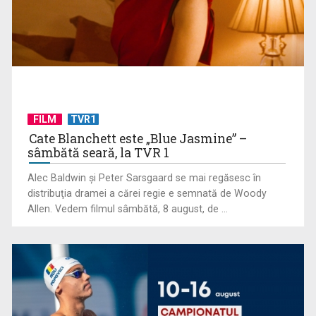
FILM
TVR1
Cate Blanchett este „Blue Jasmine” –
România, pe primul loc în clasamentul mondial al consumului
sâmbătă seară, la TVR 1
de alcool, ...
Alec Baldwin şi Peter Sarsgaard se mai regăsesc în
distribuţia dramei a cărei regie e semnată de Woody
Allen. Vedem filmul sâmbătă, 8 august, de ...