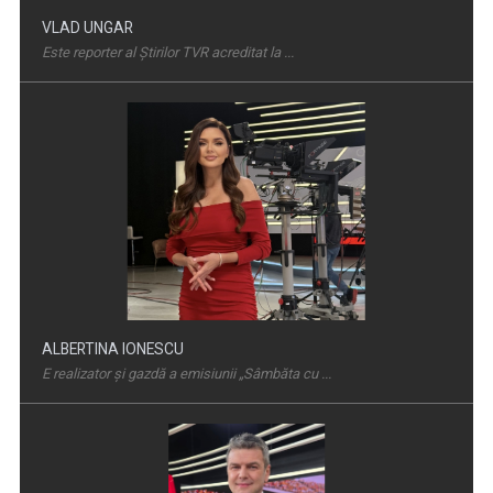
ALBERTINA IONESCU
E realizator şi gazdă a emisiunii „Sâmbăta cu ...
Dincolo de politică, comunitățile au nevoie de soluții - nouă
dezbatere la ...
COSMIN BĂLEANU
„Sunt un om absolut normal, pasionat de sport ...