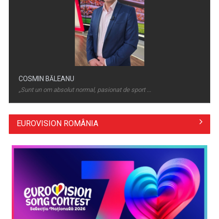
Adaptarea românilor la presiunea economică
COSTIN DEŞLIU
Într-o lume în care sportul înseamnă nu doar ...
EUROVISION ROMÂNIA
Deciziile Summitului NATO de la Ankara și evaluarea
strategică a României ...