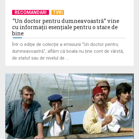
RECOMANDARI
TVRI
”Un doctor pentru dumneavoastră” vine
cu informații esențiale pentru o stare de
bine
„Revoluția americană”, un documentar-eveniment în
Într-o ediţie de colecție a emisiunii ”Un doctor pentru
premieră la TVR INFO, de ...
dumneavoastră”, aflăm că boala nu ține cont de vârstă,
de statut sau de nivelul de ...
Bacalaureat 2026: Examenul continuă cu proba obligatorie a
profilului