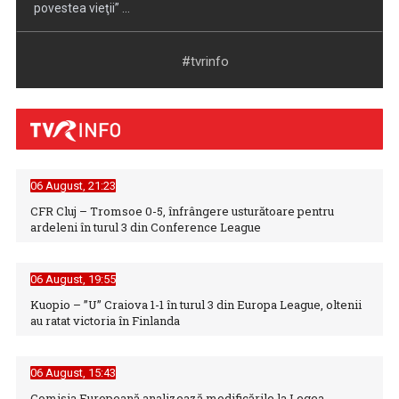
comunicarea hotărârilor de ...
#tvrinfo
06 August, 21:23
CFR Cluj – Tromsoe 0-5, înfrângere usturătoare pentru
ardeleni în turul 3 din Conference League
Instabilitate fiscală în Europa: Avertisment sever al FMI
privind ...
06 August, 19:55
Kuopio – ”U” Craiova 1-1 în turul 3 din Europa League, oltenii
au ratat victoria în Finlanda
06 August, 15:43
Comisia Europeană analizează modificările la Legea