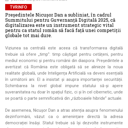
TVRINFO
Președintele Nicușor Dan a subliniat, în cadrul
Summitului pentru Guvernanță Digitală 2025, că
digitalizarea este un instrument strategic vital
pentru ca statul român să facă față unei competiții
globale tot mai dure.
Viziunea sa centrală este aceea că transformarea digitală
trebuie să ofere „timp”: timp câștigat pentru cetățeni, pentru
mediul economic și pentru românii din diaspora. Președintele a
avertizat că România este obligată să se alinieze la noua
realitate globală, unde Inteligența Artificială va deveni esențială
în următorii ani. El a insistat și asupra importanței securității.
Schimbarea la nivel global impune statului să-și apere
suveranitatea nu doar în spațiul fizic, ci și în cel cibernetic, unde
se poartă o parte semnificativă din „războaiele hibride” actuale.
De asemenea, Nicușor Dan a atras atenția asupra fenomenului
dezinformării, văzut ca o amenințare directă la adresa
democrației însăși. Statul trebuie să își dezvolte instrumente