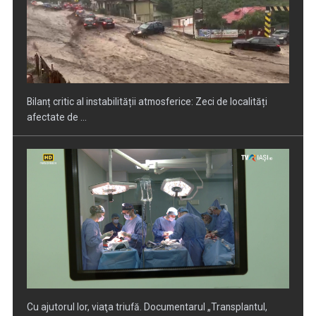
Cu ajutorul lor, viaţa triufă. Documentarul „Transplantul,
povestea vieţii” ...
APADOR-CH a câștigat procesul cu Guvernul pentru