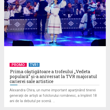
David Gimenéz Carreras dirijează nu doar muzicienii, ci și
sufletul lor: ...
PROMO
TVR1
Prima câştigătoare a trofeului „Vedeta
populară” şi-a aniversat la TVR majoratul
carierei sale artistice
Alexandra Chira, un nume important aparţinând tinerei
generaţii de artişti ai folclorului românesc, a împlinit 18
ani de la debutul pe scenă. ...