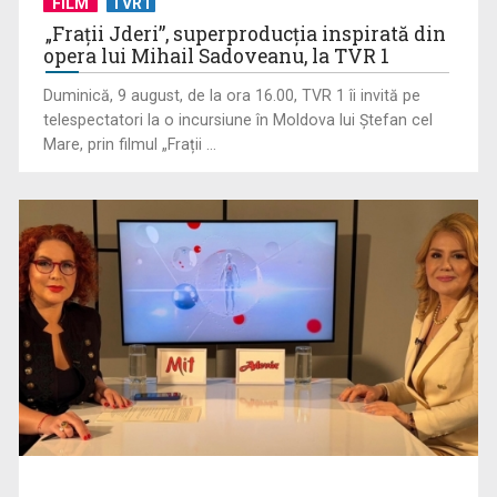
FILM
TVR1
nouă ediție ...
„Frații Jderi”, superproducția inspirată din
opera lui Mihail Sadoveanu, la TVR 1
Duminică, 9 august, de la ora 16.00, TVR 1 îi invită pe
telespectatori la o incursiune în Moldova lui Ștefan cel
ROXANA ZAMFIRESCU
Mare, prin filmul „Frații ...
Cu o carieră de peste două decenii în ...
„România are uraniu, dar închide mine” – o poveste despre
oameni, resurse și ...