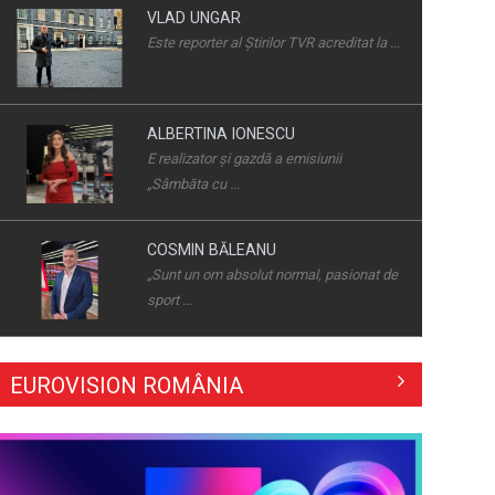
VLAD UNGAR
Summitul NATO de la Ankara, sub
Este reporter al Știrilor TVR acreditat la ...
semnul lui Trump. Relatări şi
corespondenţe ...
ALBERTINA IONESCU
Summit la Ankara: NATO va apăra
E realizator şi gazdă a emisiunii
fiecare centimetru din teritoriul
„Sâmbăta cu ...
statelor ...
COSMIN BĂLEANU
Notele la Bacalaureat, publicate de
„Sunt un om absolut normal, pasionat de
Ministerul Educației
sport ...
COSTIN DEŞLIU
Rata şomajului a urcat la 6,4%
EUROVISION ROMÂNIA
Într-o lume în care sportul înseamnă nu
doar ...
CRISTIAN PETRU
INFO ETNIC: Patriotism, identitate și