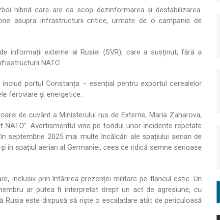
zboi hibrid care are ca scop dezinformarea și destabilizarea.
rone asupra infrastructurii critice, urmate de o campanie de
de informații externe al Rusiei (SVR), care a susținut, fără a
nfrastructurii NATO.
e includ portul Constanța – esențial pentru exportul cerealelor
le feroviare și energetice.
ătoarei de cuvânt a Ministerului rus de Externe, Maria Zaharova,
ort NATO”. Avertismentul vine pe fondul unor incidente repetate
 în septembrie 2025 mai multe încălcări ale spațiului aerian de
 și în spațiul aerian al Germaniei, ceea ce ridică semne serioase
, inclusiv prin întărirea prezenței militare pe flancul estic. Un
membru ar putea fi interpretat drept un act de agresiune, cu
Rusia este dispusă să riște o escaladare atât de periculoasă