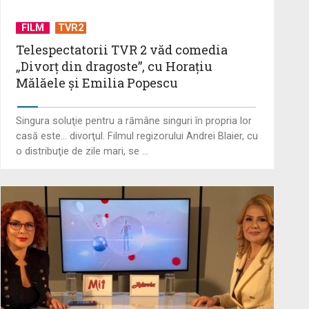
FILM
TVR2
Angajările din sănătate vor fi
deblocate
Telespectatorii TVR 2 văd comedia
„Divorţ din dragoste”, cu Horaţiu
Mălăele şi Emilia Popescu
David Gimenéz Carreras dirijează
nu doar muzicienii, ci și sufletul lor:
Singura soluţie pentru a rămâne singuri în propria lor
...
casă este... divorţul. Filmul regizorului Andrei Blaier, cu
o distribuţie de zile mari, se ...
Proiectul legii salarizării unitare a
bugetarilor se amână
Decizie judecătorească: Procedura
Legii salarizării, suspendată în
instanță ...