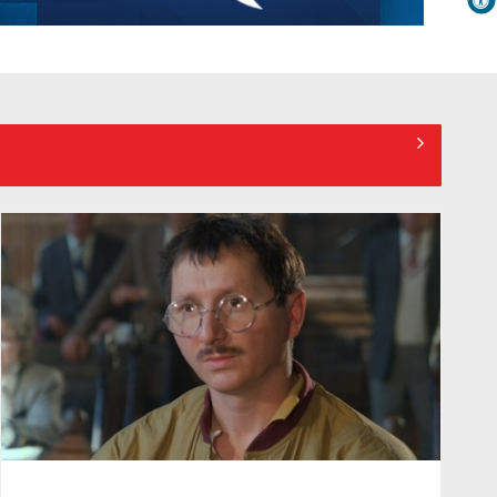
provocarea ...
sistemul sanitar
ROXANA ZAMFIRESCU
De peste 160 de ani în slujba
Cu o carieră de peste două decenii în ...
culturii românești. Povestea
„Societății” din ...
Protest de amploare al fermierilor
în Capitală
România, pe primul loc în
clasamentul mondial al consumului
de alcool, ...
Criză acută în sistemul public:
Grevă generală în sute de spitale și
...