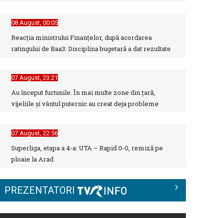
08 August, 00:05
BAC 2026: Soluționarea
contestațiilor urcă rata de
Reacția ministrului Finanțelor, după acordarea
promovare la cel mai ...
ratingului de Baa3: Disciplina bugetară a dat rezultate
Dincolo de politică, comunitățile au
07 August, 23:21
nevoie de soluții - nouă dezbatere
Au început furtunile. În mai multe zone din țară,
la ...
vijeliile și vântul puternic au creat deja probleme
Adaptarea românilor la presiunea
07 August, 22:56
economică
Superliga, etapa a 4-a: UTA – Rapid 0-0, remiză pe
ploaie la Arad
Deciziile Summitului NATO de la
PREZENTATORI
Ankara și evaluarea strategică a
României ...