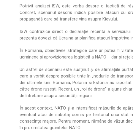
Potrivit analizei ISW, este vorba despre o tactică de ră
Concret, scenariul descris indică posibile atacuri cu d
propagandă care să transfere vina asupra Kievului.
ISW contrazice direct o declarație recentă a serviciului 
prezenta dovezi, că Ucraina ar planifica atacuri împotriva i
În România, obiectivele strategice care ar putea fi vizat
ucrainene și aprovizionarea logistică a NATO – dar și rețele
Un astfel de scenariu este susținut și de afirmațiile purt
care a vorbit despre posibile ținte în „nodurile de transp
din ultimele luni. România, Polonia și Estonia au raportat
către drone rusești. Recent, un „roi de drone” a ajuns chiar
de întrebare asupra securității regiunii.
În acest context, NATO și-a intensificat măsurile de apărare
eventual atac de sabotaj comis pe teritoriul unui stat 
consecințe majore. Pentru moment, rămâne de văzut dacă 
în proximitatea granițelor NATO.