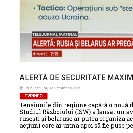
ALERTĂ DE SECURITATE MAXIM
publicat: Joi, 02 Octombrie 2025
TVRINFO
Tensiunile din regiune capătă o nouă 
Studiul Războiului (ISW) a lansat un av
rusești și belaruse ar putea organiza a
acțiuni care ar urma apoi să fie puse p