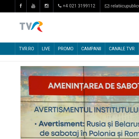
+4 021 3199112
relatiicupublic
TVR.RO
LIVE
PROMO
CAMPANII
CANALE TVR