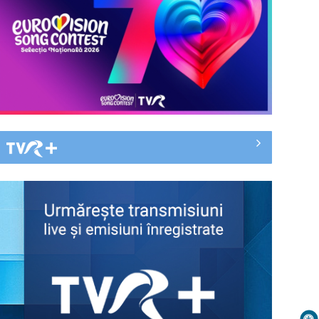
Cristian Petru prezintă „INFO Plus” şi
lecțiile istoriei, într-o nouă ediție ...
ediţii ...
GABRIEL GIURGIU
„România are uraniu, dar închide
Una dintre cele mai echilibrate și
mine” – o poveste despre oameni,
credibile ...
resurse și ...
LOREDANA NEGRILĂ
„Revoluția americană”, un
Jurnalist al Televiziunii Române din anul
documentar-eveniment în
...
premieră la TVR INFO, de ...
LUCIAN PÎRVOIU
Bacalaureat 2026: Examenul
Lucian Pîrvoiu este jurnalist al Ştirilor
continuă cu proba obligatorie a
TVR ...
profilului
MĂDĂLINA CHIŢU
Federația SANITAS suspendă
Deși absolventă de uman, a acceptat
temporar greva generală din