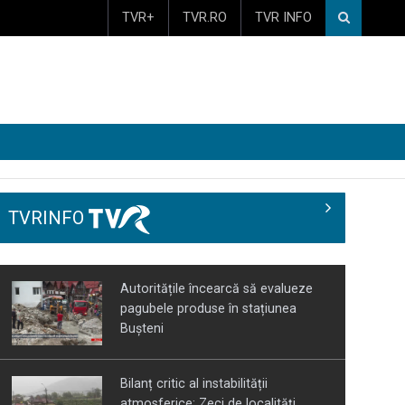
TVR+
TVR.RO
TVR INFO
TVRINFO
Autoritățile încearcă să evalueze
pagubele produse în stațiunea
Bușteni
Bilanț critic al instabilității
atmosferice: Zeci de localități