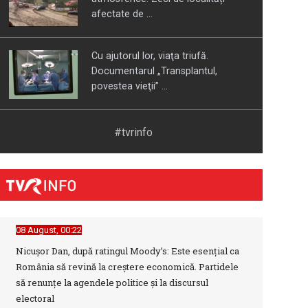
afectate de ...
Cu ajutorul lor, viaţa triufă.
Documentarul „Transplantul,
povestea vieţii” ...
APADOR-CH a câștigat procesul cu
#tvrinfo
Guvernul pentru comunicarea
hotărârilor de ...
Instabilitate fiscală în Europa:
Avertisment sever al FMI privind ...
08 August, 00:22
Nicușor Dan, după ratingul Moody’s: Este esențial ca
România să revină la creștere economică. Partidele
„Parada de Ziua Naţională a
să renunțe la agendele politice și la discursul
Franţei”, de la Paris, în direct la TVR
electoral
INFO