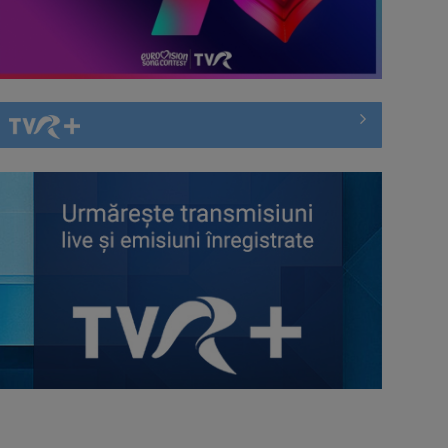
Georgiana Bădescu, activistă în
domeniul migrației (CRJ): Mulți
migranți ...
Generația baby-boom a pus
Europa pe butuci?
Ilegal în România de trei ani. Tânăr
migrant din Bangladesh: Este
foarte ...
„Jucăriile” pentru copii care promit
să combată sentimentul de
vinovăție al ...
Chinul migranților ilegali pentru a