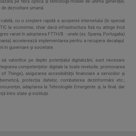
azată pe fibră optică și tehnologii mobile de ultimă generație,
lte de dezvoltare umană.
ilă, cu o creștere rapidă a acoperirii internetului (în special
 TIC la economie, chiar dacă infrastructura fixă nu atinge încă
rogres variat în adoptarea FTTH/B - unele (ex. Spania, Portugalia)
ermania) accelerează implementarea pentru a recupera decalajul.
ii în guvernare și societate.
 să valorifice pe deplin potențialul digitalizării, sunt necesare
 integrarea competențelor digitale la toate nivelurile, promovarea
of Things), asigurarea accesibilității financiare a serviciilor și
ibernetică, protecția datelor, combaterea dezinformării etc.;
Concurenței, adaptarea la Tehnologiile Emergente și, la final, dar
 între state și instituții.