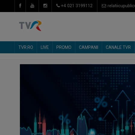
+4 021 3199112
relatiicupublic
TVR.RO
LIVE
PROMO
CAMPANII
CANALE TVR