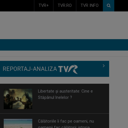
TVR+
TVR.RO
TVR INFO
REPORTAJ-ANALIZA
Libertate și austeritate: Cine e
Stăpânul Inelelor ?
Călătoriile îi fac pe oameni, nu
oamenii fac călătorii: istoria
concediului