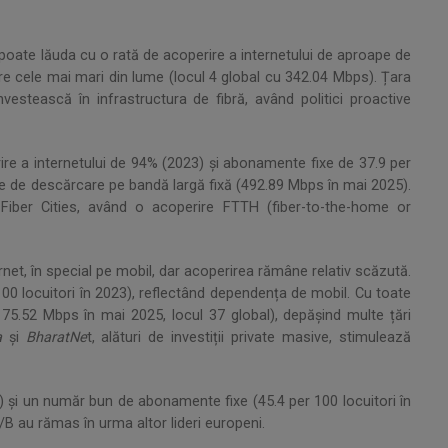
poate lăuda cu o rată de acoperire a internetului de aproape de
re cele mai mari din lume (locul 4 global cu 342.04 Mbps). Țara
estească în infrastructura de fibră, având politici proactive
ire a internetului de 94% (2023) și abonamente fixe de 37.9 per
die de descărcare pe bandă largă fixă (492.89 Mbps în mai 2025).
iber Cities, având o acoperire FTTH (fiber-to-the-home or
ternet, în special pe mobil, dar acoperirea rămâne relativ scăzută.
00 locuitori în 2023), reflectând dependența de mobil. Cu toate
175.52 Mbps în mai 2025, locul 37 global), depășind multe țări
a
și
BharatNe
t, alături de investiții private masive, stimulează
4) și un număr bun de abonamente fixe (45.4 per 100 locuitori în
B au rămas în urma altor lideri europeni.