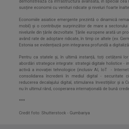
demonstrează că infrastructura avansată, în special cea b
susține economii cu venituri ridicate și niveluri foarte îna
Economiile asiatice emergente prezintă o dinamică remarcab
mobil) și o contribuție surprinzător de mare a sectorului
nivelurile din țările dezvoltate. Țările europene arată un p
având rate de adoptare ridicate, în timp ce altele (ex. G
Estonia se evidențiază prin integrarea profundă a digitalizăr
Pentru ca statele și, în ultimă instanță, toți cetățenii lor
abordări strategice integrate: strategii digitale holistice -
activă a inovației tehnologice (inclusiv AI, IoT - Internet 
consolidarea încrederii în mediul digital - securitate c
reducerea decalajului digital, stimularea Investițiilor și a 
nu în ultimul rând, cooperarea internațională de bună credință
***
Credit foto: Shutterstock - Gumbariya