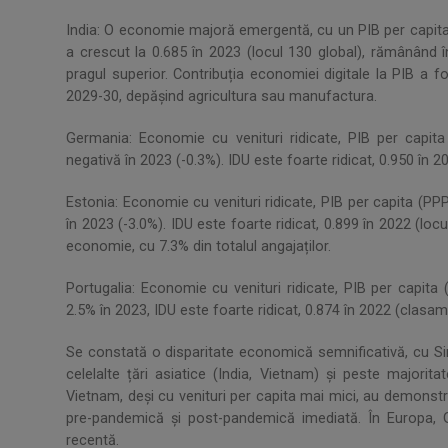
India: O economie majoră emergentă, cu un PIB per capita
a crescut la 0.685 în 2023 (locul 130 global), rămânând
pragul superior. Contribuția economiei digitale la PIB a 
2029-30, depășind agricultura sau manufactura.
Germania: Economie cu venituri ridicate, PIB per capi
negativă în 2023 (-0.3%). IDU este foarte ridicat, 0.950 în 20
Estonia: Economie cu venituri ridicate, PIB per capita (P
în 2023 (-3.0%). IDU este foarte ridicat, 0.899 în 2022 (loc
economie, cu 7.3% din totalul angajaților.
Portugalia: Economie cu venituri ridicate, PIB per capi
2.5% în 2023, IDU este foarte ridicat, 0.874 în 2022 (clasame
Se constată o disparitate economică semnificativă, cu Si
celelalte țări asiatice (India, Vietnam) și peste majorit
Vietnam, deși cu venituri per capita mai mici, au demonst
pre-pandemică și post-pandemică imediată. În Europa, 
recentă.