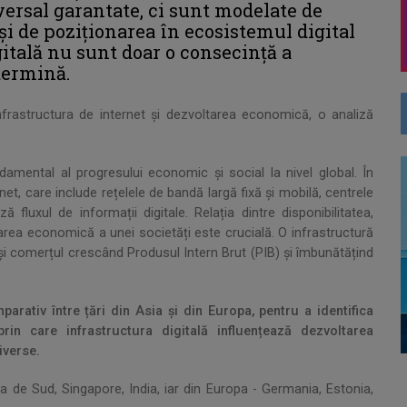
versal garantate, ci sunt modelate de
și de poziționarea în ecosistemul digital
igitală nu sunt doar o consecință a
etermină.
frastructura de internet și dezvoltarea economică, o analiză
damental al progresului economic și social la nivel global. În
net, care include rețelele de bandă largă fixă și mobilă, centrele
 fluxul de informații digitale. Relația dintre disponibilitatea,
ltarea economică a unei societăți este crucială. O infrastructură
 și comerțul crescând Produsul Intern Brut (PIB) și îmbunătățind
rativ între țări din Asia și din Europa, pentru a identifica
in care infrastructura digitală influențează dezvoltarea
iverse.
a de Sud, Singapore, India, iar din Europa - Germania, Estonia,