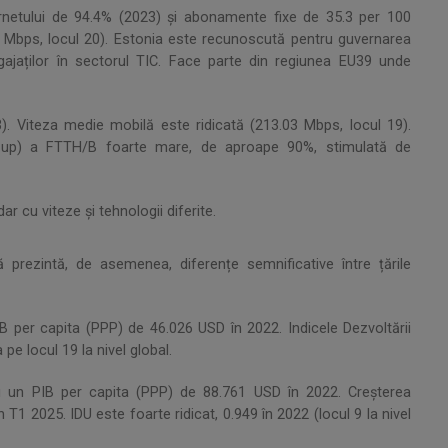
ternetului de 94.4% (2023) și abonamente fixe de 35.3 per 100
51 Mbps, locul 20). Estonia este recunoscută pentru guvernarea
ajaților în sectorul TIC. Face parte din regiunea EU39 unde
3). Viteza medie mobilă este ridicată (213.03 Mbps, locul 19).
e-up) a FTTH/B foarte mare, de aproape 90%, stimulată de
ar cu viteze și tehnologii diferite.
prezintă, de asemenea, diferențe semnificative între țările
B per capita (PPP) de 46.026 USD în 2022. Indicele Dezvoltării
pe locul 19 la nivel global.
cu un PIB per capita (PPP) de 88.761 USD în 2022. Creșterea
 T1 2025. IDU este foarte ridicat, 0.949 în 2022 (locul 9 la nivel