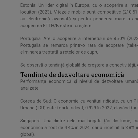
Estonia: Un lider digital în Europa, cu o acoperire a in
locuitori (2023). Vitezele mobile sunt competitive (210.
sa electronică avansată și pentru ponderea mare a ang
acoperirea FTTH/B este în creștere.
Portugalia: Are o acoperire a internetului de 85.0% (202
Portugalia se remarcă printr-o rată de adoptare (tak
eliminarea treptată a rețelelor de cupru.
Se observă o tendință globală de creștere a conectivității, d
Tendințe de dezvoltare economică
Performanța economică și nivelul de dezvoltare umană 
analizate.
Coreea de Sud: O economie cu venituri ridicate, cu un PI
Umane (IDU) este foarte ridicat, 0.929 în 2022, clasând țara 
Singapore: Una dintre cele mai bogate țări din lume, 
economică a fost de 4.4% în 2024, dar a încetinit la 3.8% în
global).