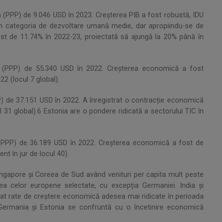
 (PPP) de 9.046 USD în 2023. Creșterea PIB a fost robustă, IDU
 în categoria de dezvoltare umană medie, dar apropiindu-se de
fost de 11.74% în 2022-23, proiectată să ajungă la 20% până în
ta (PPP) de 55.340 USD în 2022. Creșterea economică a fost
22 (locul 7 global).
PP) de 37.151 USD în 2022. A înregistrat o contracție economică
ul 31 global).6 Estonia are o pondere ridicată a sectorului TIC în
ta (PPP) de 36.189 USD în 2022. Creșterea economică a fost de
nt în jur de locul 40).
ngapore și Coreea de Sud având venituri per capita mult peste
atea celor europene selectate, cu excepția Germaniei. India și
rat rate de creștere economică adesea mai ridicate în perioada
Germania și Estonia se confruntă cu o încetinire economică