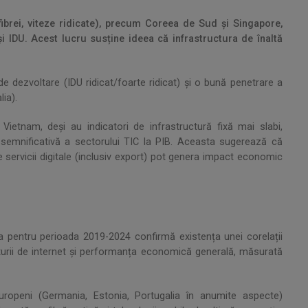
fibrei, viteze ridicate), precum Coreea de Sud și Singapore,
 și IDU. Acest lucru susține ideea că infrastructura de înaltă
 de dezvoltare (IDU ridicat/foarte ridicat) și o bună penetrare a
lia).
Vietnam, deși au indicatori de infrastructură fixă mai slabi,
e semnificativă a sectorului TIC la PIB. Aceasta sugerează că
servicii digitale (inclusiv export) pot genera impact economic
pa pentru perioada 2019-2024 confirmă existența unei corelații
ucturii de internet și performanța economică generală, măsurată
 europeni (Germania, Estonia, Portugalia în anumite aspecte)