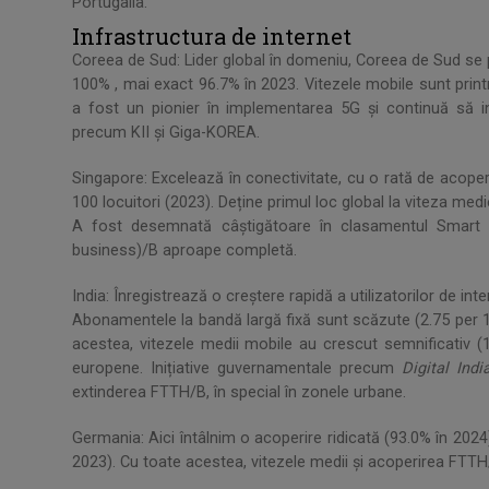
Portugalia.
Infrastructura de internet
Coreea de Sud: Lider global în domeniu, Coreea de Sud se 
100% , mai exact 96.7% în 2023. Vitezele mobile sunt print
a fost un pionier în implementarea 5G și continuă să inv
precum KII și Giga-KOREA.
Singapore: Excelează în conectivitate, cu o rată de acoper
100 locuitori (2023). Deține primul loc global la viteza me
A fost desemnată câștigătoare în clasamentul Smart F
business)/B aproape completă.
India: Înregistrează o creștere rapidă a utilizatorilor de in
Abonamentele la bandă largă fixă sunt scăzute (2.75 per 1
acestea, vitezele medii mobile au crescut semnificativ (
europene. Inițiative guvernamentale precum
Digital Indi
extinderea FTTH/B, în special în zonele urbane.
Germania: Aici întâlnim o acoperire ridicată (93.0% în 202
2023). Cu toate acestea, vitezele medii și acoperirea FTTH/