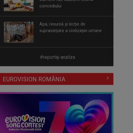
Apa, resursă și lecție de
supraviețuire a civilizației umane
85 de ani de la Pogromul de la Iași.
Istoricul Radu Ioanid: În România, ...
#reportaj-analiza
Noua mare bătălie pentru
EUROVISION ROMÂNIA
intimitate: UE are în vedere măsuri
stricte ...
Efectul Fjord. Cristian Mungiu ne
învață matematic să îndrăznim:
„4,3,2,1… ...