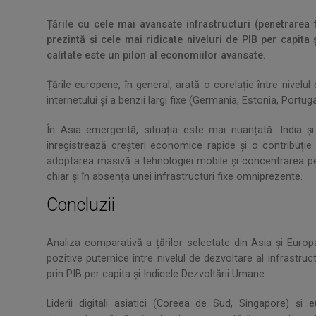
Țările cu cele mai avansate infrastructuri (penetrarea 
prezintă și cele mai ridicate niveluri de PIB per capita
calitate este un pilon al economiilor avansate.
Țările europene, în general, arată o corelație între nivelul
internetului și a benzii largi fixe (Germania, Estonia, Portuga
În Asia emergentă, situația este mai nuanțată. India și 
înregistrează creșteri economice rapide și o contribuți
adoptarea masivă a tehnologiei mobile și concentrarea pe 
chiar și în absența unei infrastructuri fixe omniprezente.
Concluzii
Analiza comparativă a țărilor selectate din Asia și Euro
pozitive puternice între nivelul de dezvoltare al infrastr
prin PIB per capita și Indicele Dezvoltării Umane.
Liderii digitali asiatici (Coreea de Sud, Singapore) și