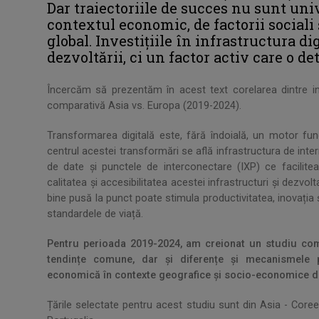
Dar traiectoriile de succes nu sunt uni
contextul economic, de factorii sociali 
global. Investițiile în infrastructura d
dezvoltării, ci un factor activ care o d
Încercăm să prezentăm în acest text corelarea dintre in
comparativă Asia vs. Europa (2019-2024).
Transformarea digitală este, fără îndoială, un motor fun
centrul acestei transformări se află infrastructura de inter
de date și punctele de interconectare (IXP) ce facilitează
calitatea și accesibilitatea acestei infrastructuri și dezvo
bine pusă la punct poate stimula productivitatea, inovația
standardele de viață.
Pentru perioada 2019-2024, am creionat un studiu compa
tendințe comune, dar și diferențe și mecanismele pr
economică în contexte geografice și socio-economice d
Țările selectate pentru acest studiu sunt din Asia - Coree