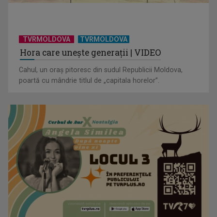
TVRMOLDOVA
TVRMOLDOVA
Hora care unește generații | VIDEO
Cahul, un oraș pitoresc din sudul Republicii Moldova,
poartă cu mândrie titlul de „capitala horelor”.
”Un doctor pentru dumneavoastră” vine cu informații
esențiale pentru o stare ...