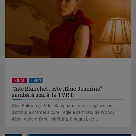
"Robin Hood"-ul serialelor coreene: "Iljimae, hoţul fantomă",
la TVR 1
FILM
TVR1
Cate Blanchett este „Blue Jasmine” –
sâmbătă seară, la TVR 1
Alec Baldwin şi Peter Sarsgaard se mai regăsesc în
Un reper al cinematografiei mondiale, la TVR Cultural:
distribuţia dramei a cărei regie e semnată de Woody
„Roma, oraș deschis”
Allen. Vedem filmul sâmbătă, 8 august, de ...