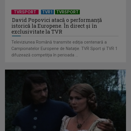
acum în inimile ...
TVRSPORT
TVR1
TVRSPORT
David Popovici atacă o performanţă
istorică la Europene. În direct şi în
exclusivitate la TVR
Televiziunea Română transmite ediţia centenară a
Campionatelor Europene de Nataţie. TVR Sport şi TVR 1
difuzează competiţia în perioada ...
Cum ne-a îmbolnăvit telefonul și cum salvarea era mereu
acolo: Mai încet, fă ...