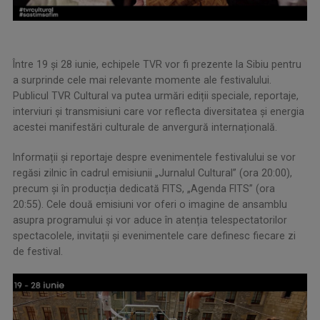
Între 19 și 28 iunie, echipele TVR vor fi prezente la Sibiu pentru
a surprinde cele mai relevante momente ale festivalului.
Publicul TVR Cultural va putea urmări ediții speciale, reportaje,
interviuri și transmisiuni care vor reflecta diversitatea și energia
acestei manifestări culturale de anvergură internațională.
Informații și reportaje despre evenimentele festivalului se vor
regăsi zilnic în cadrul emisiunii „Jurnalul Cultural” (ora 20:00),
precum și în producția dedicată FITS, „Agenda FITS” (ora
20:55). Cele două emisiuni vor oferi o imagine de ansamblu
asupra programului și vor aduce în atenția telespectatorilor
spectacolele, invitații și evenimentele care definesc fiecare zi
de festival.