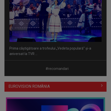
Prima câştigătoare a trofeului „Vedeta populară” şi-a
aniversat la TVR ...
#recomandari
EUROVISION ROMÂNIA