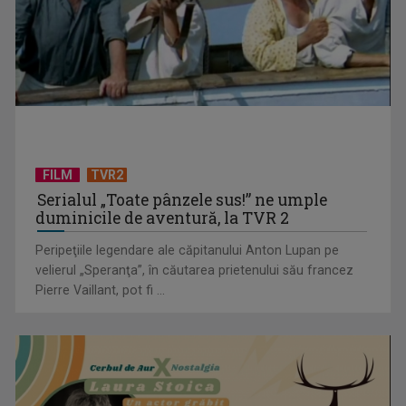
CONCACAF respinge planul FIFA de privatizare parțială a
activităților comerciale
FILM
TVR2
Serialul „Toate pânzele sus!” ne umple
duminicile de aventură, la TVR 2
Peripeţiile legendare ale căpitanului Anton Lupan pe
velierul „Speranţa”, în căutarea prietenului său francez
Pierre Vaillant, pot fi ...
EVENIMENT ESTIVAL - Taberele ARC – Acolo unde începe
ACASĂ