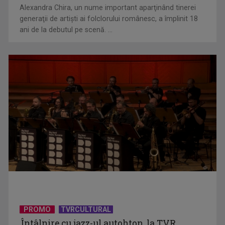
Alexandra Chira, un nume important aparţinând tinerei
generaţii de artişti ai folclorului românesc, a împlinit 18
ani de la debutul pe scenă. ...
De peste 160 de ani în slujba culturii românești. Povestea
„Societății” din ...
PROMO
TVRCULTURAL
Protest de amploare al fermierilor în Capitală
Întâlnire cu jazz-ul autohton, la TVR