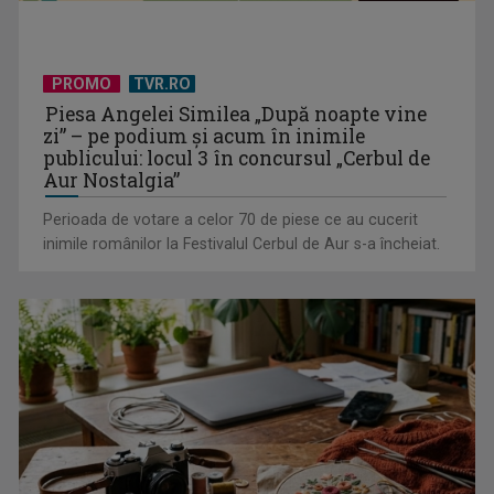
Serialul „Toate pânzele sus!” ne umple duminicile de
PROMO
TVR.RO
aventură, la TVR 2
Piesa Angelei Similea „După noapte vine
zi” – pe podium şi acum în inimile
publicului: locul 3 în concursul „Cerbul de
Aur Nostalgia”
Perioada de votare a celor 70 de piese ce au cucerit
inimile românilor la Festivalul Cerbul de Aur s-a încheiat.
Piesa „Un actor grăbit” a Laurei Stoica – prima în topul
preferinţelor ...