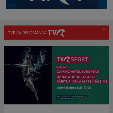
TVR VĂ RECOMANDĂ
Hora care unește generații | VIDEO
Piesa Angelei Similea „După noapte vine zi” – pe podium şi