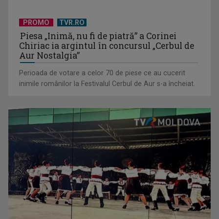
PROMO
TVR.RO
Piesa „Inimă, nu fi de piatră” a Corinei
David Popovici atacă o performanţă istorică la Europene. În
Chiriac ia argintul în concursul „Cerbul de
direct şi în ...
Aur Nostalgia”
Perioada de votare a celor 70 de piese ce au cucerit
inimile românilor la Festivalul Cerbul de Aur s-a încheiat.
„Frații Jderi”, superproducția inspirată din opera lui Mihail
Sadoveanu, la ...