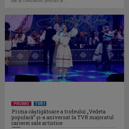
dar şi Constantin, precum şi ...
„E cool să fii cult!”, în curând la TVR 1 și TVR 2
Universitatea de Vară, la Băile Tușnad | VIDEO
PROMO
TVR1
Prima câştigătoare a trofeului „Vedeta
populară” şi-a aniversat la TVR majoratul
carierei sale artistice