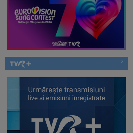
Întâlnire cu jazz-ul autohton, la TVR Cultural: „Contemporan
în România”, un ...
Piesa „Inimă, nu fi de piatră” a Corinei Chiriac ia argintul în
concursul ...