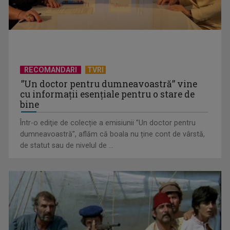
RECOMANDARI
TVRI
”Un doctor pentru dumneavoastră” vine
cu informații esențiale pentru o stare de
bine
Într-o ediţie de colecție a emisiunii ”Un doctor pentru
dumneavoastră”, aflăm că boala nu ține cont de vârstă,
„Spune-mi”, piesa Monicăi Anghel – a patra cea mai votată
de statut sau de nivelul de ...
în concursul ...