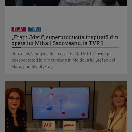
FILM
TVR1
„Frații Jderi”, superproducția inspirată din
Anda Călugăreanu cu „N-am noroc” – a cincea cea mai
opera lui Mihail Sadoveanu, la TVR 1
votată piesă în ...
Duminică, 9 august, de la ora 16.00, TVR 1 îi invită pe
telespectatori la o incursiune în Moldova lui Ștefan cel
Mare, prin filmul „Frații ...
„Cerul” trupei Proconsul – a şasea cea mai votată piesă în
concursul „Cerbul ...