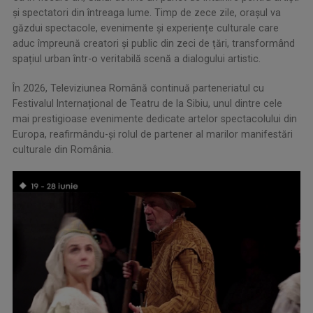
și spectatori din întreaga lume. Timp de zece zile, orașul va
găzdui spectacole, evenimente și experiențe culturale care
aduc împreună creatori și public din zeci de țări, transformând
spațiul urban într-o veritabilă scenă a dialogului artistic.
În 2026, Televiziunea Română continuă parteneriatul cu
Festivalul Internațional de Teatru de la Sibiu, unul dintre cele
mai prestigioase evenimente dedicate artelor spectacolului din
Europa, reafirmându-și rolul de partener al marilor manifestări
culturale din România.