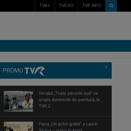
TVR+
TVR.RO
TVR INFO
PROMO
Piesa „Un actor grăbit” a Laurei
Stoica – prima în topul
preferinţelor ...
Cate Blanchett este „Blue Jasmine”
– sâmbătă seară, la TVR 1