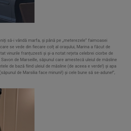
veniți să-i vândă marfa, şi până pe „meterezele” faimoasei
are se vede din fiecare colț al orașului, Marina a făcut de
at vinurile franțuzesti şi şi-a notat rețeta celebrei ciorbe de
ui Savon de Marseille, săpunul care amestecă uleiul de măsline
ntele de bază fiind uleiul de măsline (de aceea e verde!) şi apa
săpunul de Marsilia face minuni!) și cele bune să se-adune!”,