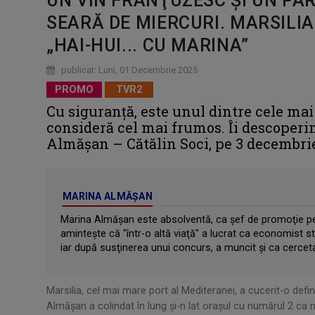
UN VIN FRANŢUZESC ŞI UN PA
SEARĂ DE MIERCURI. MARSILIA
„HAI-HUI... CU MARINA”
publicat: Luni, 01 Decembrie 2025
PROMO
TVR2
Cu siguranţă, este unul dintre cele mai
consideră cel mai frumos. Îi descoperim
Almăşan – Cătălin Soci, pe 3 decembrie, 
MARINA ALMĂȘAN
Marina Almăşan este absolventă, ca şef de promoţie pe 
aminteşte că "într-o altă viaţă" a lucrat ca economist st
iar după susţinerea unui concurs, a muncit şi ca cercetato
Marsilia, cel mai mare port al Mediteranei, a cucerit-o def
Almăşan a colindat în lung şi-n lat orașul cu numărul 2 ca