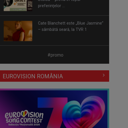
Spectacol total la TVR: David
Popovici și tricolorii luptă pentru
aur la ...
Prima câştigătoare a trofeului
#promo
„Vedeta populară” şi-a aniversat la
TVR ...
EUROVISION ROMÂNIA
Întâlnire cu jazz-ul autohton, la
TVR Cultural: „Contemporan în
România”, un ...
Piesa „Inimă, nu fi de piatră” a
Corinei Chiriac ia argintul în
concursul ...