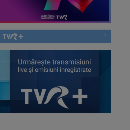
Piesa Angelei Similea „După
noapte vine zi” – pe podium şi
acum în inimile ...
Anda Călugăreanu cu „N-am
noroc” – a cincea cea mai votată
piesă în ...
„Cerul” trupei Proconsul – a şasea
cea mai votată piesă în concursul
„Cerbul ...
„Spune-mi”, piesa Monicăi Anghel
– a patra cea mai votată în
concursul ...