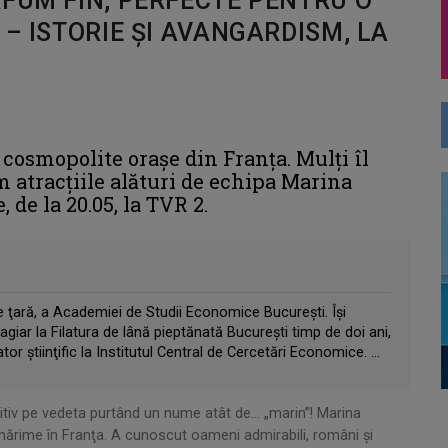
RFUM FIN, PERFECTE PENTRU O
 – ISTORIE ŞI AVANGARDISM, LA
 cosmopolite oraşe din Franţa. Mulţi îl
 atracţiile alături de echipa Marina
de la 20.05, la TVR 2.
ţară, a Academiei de Studii Economice Bucureşti. Îşi
agiar la Filatura de lână pieptănată Bucureşti timp de doi ani,
r ştiinţific la Institutul Central de Cercetări Economice. ...
initiv pe vedeta purtând un nume atât de… „marin”! Marina
 mărime în Franţa. A cunoscut oameni admirabili, români și