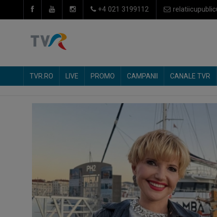
+4 021 3199112
relatiicupublic
TVR.RO
LIVE
PROMO
CAMPANII
CANALE TVR