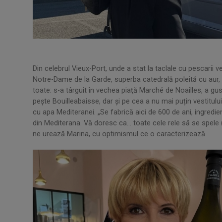
Din celebrul Vieux-Port, unde a stat la taclale cu pescarii 
Notre-Dame de la Garde, superba catedrală poleită cu aur, c
toate: s-a târguit în vechea piaţă Marché de Noailles, a gust
peşte Bouilleabaisse, dar şi pe cea a nu mai puțin vestitul
cu apa Mediteranei. „Se fabrică aici de 600 de ani, ingredie
din Mediterana. Vă doresc ca… toate cele rele să se spele (
ne urează Marina, cu optimismul ce o caracterizează.