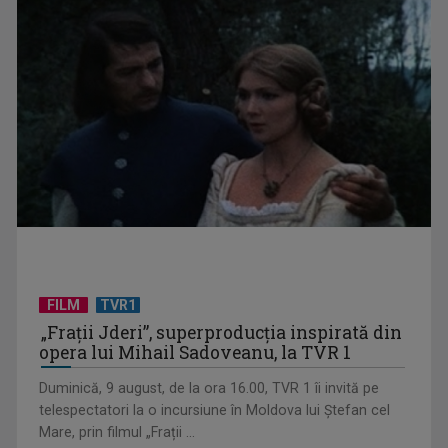
„Cerul” trupei Proconsul – a şasea cea mai votată piesă în
concursul „Cerbul ...
FILM
TVR1
„Spune-mi”, piesa Monicăi Anghel – a patra cea mai votată
„Frații Jderi”, superproducția inspirată din
în concursul ...
opera lui Mihail Sadoveanu, la TVR 1
Duminică, 9 august, de la ora 16.00, TVR 1 îi invită pe
telespectatori la o incursiune în Moldova lui Ștefan cel
Mare, prin filmul „Frații ...