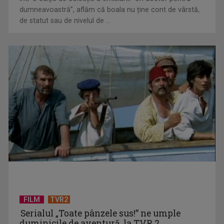
dumneavoastră”, aflăm că boala nu ține cont de vârstă,
ACASĂ
de statut sau de nivelul de ...
TVR lansează un apel pentru proiecte de emisiuni
FILM
TVR2
Serialul „Toate pânzele sus!” ne umple
duminicile de aventură, la TVR 2