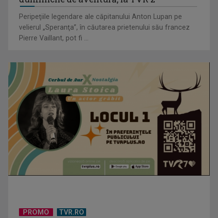
Peripeţiile legendare ale căpitanului Anton Lupan pe
velierul „Speranţa”, în căutarea prietenului său francez
Pierre Vaillant, pot fi ...
"Robin Hood"-ul serialelor coreene: "Iljimae, hoţul fantomă",
la TVR 1
Un reper al cinematografiei mondiale, la TVR Cultural:
„Roma, oraș deschis”
PROMO
TVR.RO