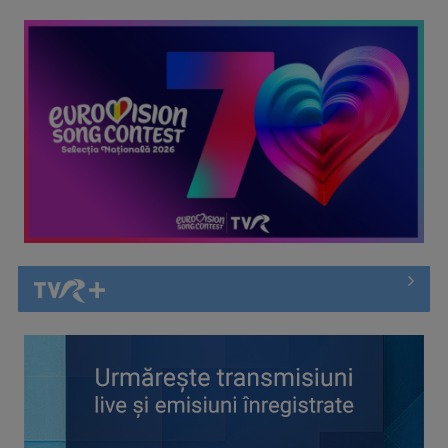
Cate Blanchett este „Blue Jasmine” – sâmbătă seară, la TVR
1
Spectacol total la TVR: David Popovici și tricolorii luptă
pentru aur la ...