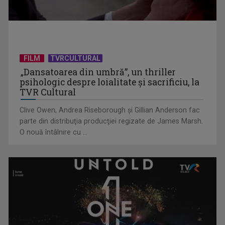
Întâlnire cu jazz-ul autohton, la TVR Cultural: „Contemporan
în România”, un ...
FILM
TVRCULTURAL
„Dansatoarea din umbră”, un thriller
psihologic despre loialitate și sacrificiu, la
TVR Cultural
Clive Owen, Andrea Riseborough şi Gillian Anderson fac
parte din distribuţia producţiei regizate de James Marsh.
O nouă întâlnire cu ...
Piesa „Inimă, nu fi de piatră” a Corinei Chiriac ia argintul în
concursul ...