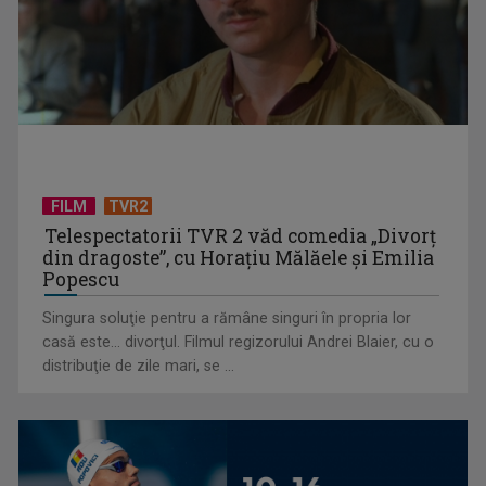
Piesa Angelei Similea „După noapte vine zi” – pe podium şi
acum în inimile ...
FILM
TVR2
Telespectatorii TVR 2 văd comedia „Divorţ
din dragoste”, cu Horaţiu Mălăele şi Emilia
Popescu
Singura soluţie pentru a rămâne singuri în propria lor
casă este... divorţul. Filmul regizorului Andrei Blaier, cu o
Cum ne-a îmbolnăvit telefonul și cum salvarea era mereu
distribuţie de zile mari, se ...
acolo: Mai încet, fă ...