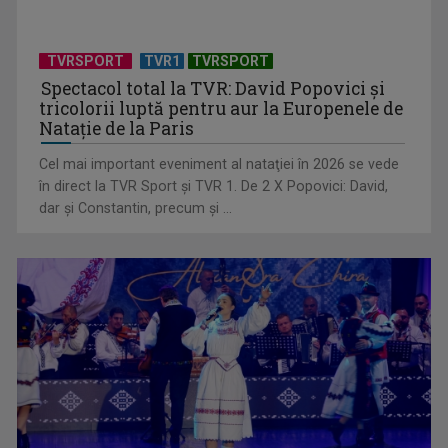
TVRSPORT
TVR1
TVRSPORT
Spectacol total la TVR: David Popovici și
tricolorii luptă pentru aur la Europenele de
Natație de la Paris
Cel mai important eveniment al nataţiei în 2026 se vede
„Dansatoarea din umbră”, un thriller psihologic despre
în direct la TVR Sport şi TVR 1. De 2 X Popovici: David,
loialitate și ...
dar şi Constantin, precum şi ...