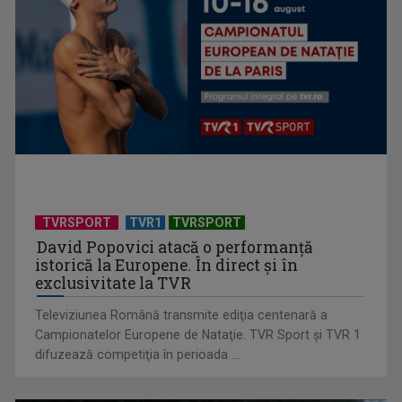
Anda Călugăreanu cu „N-am noroc” – a cincea cea mai
votată piesă în ...
TVRSPORT
TVR1
TVRSPORT
David Popovici atacă o performanţă
istorică la Europene. În direct şi în
exclusivitate la TVR
Televiziunea Română transmite ediţia centenară a
Campionatelor Europene de Nataţie. TVR Sport şi TVR 1
difuzează competiţia în perioada ...