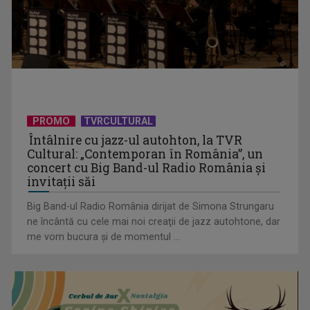
David Popovici atacă o performanţă istorică la Europene. În
direct şi în ...
PROMO
TVRCULTURAL
Întâlnire cu jazz-ul autohton, la TVR
Cultural: „Contemporan în România”, un
concert cu Big Band-ul Radio România şi
invitaţii săi
Big Band-ul Radio România dirijat de Simona Strungaru
ne încântă cu cele mai noi creaţii de jazz autohtone, dar
me vom bucura şi de momentul ...
„Frații Jderi”, superproducția inspirată din opera lui Mihail
Sadoveanu, la ...