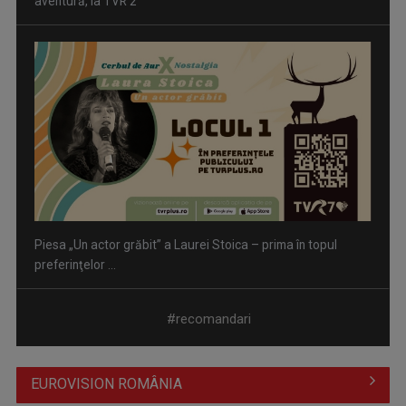
aventură, la TVR 2
Piesa „Un actor grăbit” a Laurei Stoica – prima în topul
preferinţelor ...
#recomandari
EUROVISION ROMÂNIA