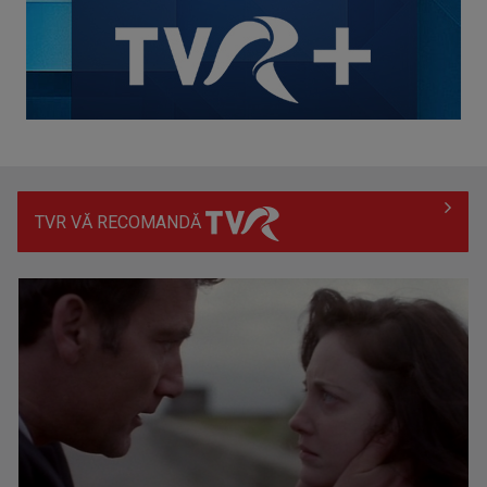
TVR VĂ RECOMANDĂ
Prima câştigătoare a trofeului „Vedeta populară” şi-a
aniversat la TVR ...