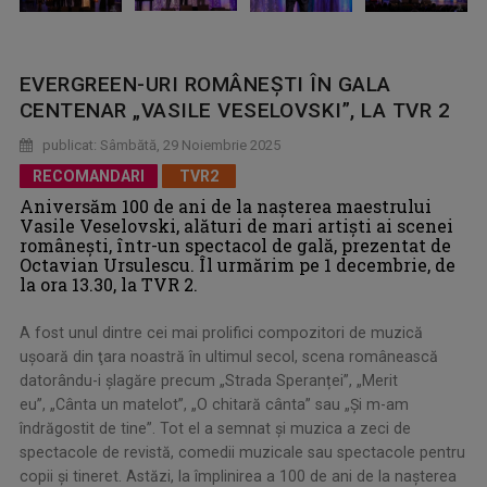
EVERGREEN-URI ROMÂNEŞTI ÎN GALA
CENTENAR „VASILE VESELOVSKI”, LA TVR 2
publicat: Sâmbătă, 29 Noiembrie 2025
RECOMANDARI
TVR2
Aniversăm 100 de ani de la nașterea maestrului
Vasile Veselovski, alături de mari artişti ai scenei
româneşti, într-un spectacol de gală, prezentat de
Octavian Ursulescu. Îl urmărim pe 1 decembrie, de
la ora 13.30, la TVR 2.
A fost unul dintre cei mai prolifici compozitori de muzică
uşoară din ţara noastră în ultimul secol, scena românească
datorându-i şlagăre precum „Strada Speranței”, „Merit
eu”, „Cânta un matelot”, „O chitară cânta” sau „Și m-am
îndrăgostit de tine”. Tot el a semnat şi muzica a zeci de
spectacole de revistă, comedii muzicale sau spectacole pentru
copii şi tineret. Astăzi, la împlinirea a 100 de ani de la nașterea