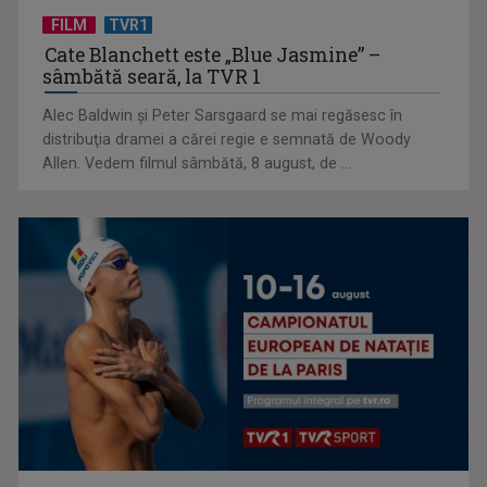
FILM
TVR1
Cate Blanchett este „Blue Jasmine” –
sâmbătă seară, la TVR 1
„E cool să fii cult!”, în curând la TVR 1 și TVR 2
Alec Baldwin şi Peter Sarsgaard se mai regăsesc în
distribuţia dramei a cărei regie e semnată de Woody
Allen. Vedem filmul sâmbătă, 8 august, de ...
Universitatea de Vară, la Băile Tușnad | VIDEO