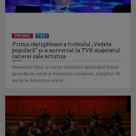
UNTOLD ONE, la Cluj-Napoca | VIDEO
PROMO
TVR1
Prima câştigătoare a trofeului „Vedeta
populară” şi-a aniversat la TVR majoratul
carierei sale artistice
Alexandra Chira, un nume important aparţinând tinerei
generaţii de artişti ai folclorului românesc, a împlinit 18
ani de la debutul pe scenă. ...
Telespectatorii TVR 2 văd comedia „Divorţ din dragoste”, cu
Horaţiu Mălăele ...