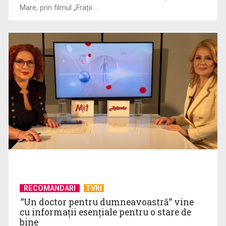
Mare, prin filmul „Frații ...
Virtuozitate și sonorităţi populare surprinzătoare, în a doua
ediţie „best ...
RECOMANDARI
TVRI
”Un doctor pentru dumneavoastră” vine
cu informații esențiale pentru o stare de
bine