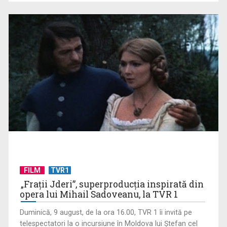
Tenis internațional la Târgu Mureș! TVR Sport transmite
finalele AXERIA Open ...
FILM
TVR1
TVR Sport transmite în direct semifinalele și finalele
„Frații Jderi”, superproducția inspirată din
Campionatelor ...
opera lui Mihail Sadoveanu, la TVR 1
Duminică, 9 august, de la ora 16.00, TVR 1 îi invită pe
telespectatori la o incursiune în Moldova lui Ștefan cel