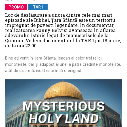
PROMO
TVR1
Loc de desfășurare a unora dintre cele mai mari
episoade ale Bibliei, Țara Sfântă este un teritoriu
impregnat de povești legendare. În documentar,
realizatoarea Fanny Belvisi avansează în aflarea
adevărului istoric legat de manuscrisele de la
Qumran. Vedem documentarul la TVR 1 joi, 18 iunie,
de la ora 22.00.
Bine aţi venit în Ţara Sfântă, leagăn al celor trei religii
monoteiste, dar şi adăpost al unei a patra credinţe monoteiste,
atât de discretă, încât este încă o enigmă.