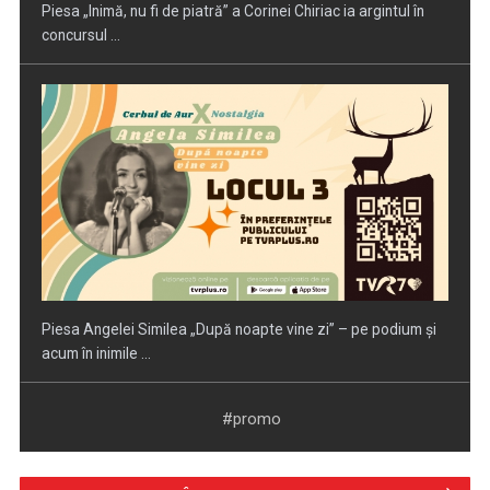
Piesa Angelei Similea „După noapte vine zi” – pe podium şi
acum în inimile ...
Anda Călugăreanu cu „N-am noroc” – a cincea cea mai
votată piesă în ...
#promo