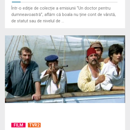
Într-o ediţie de colecție a emisiunii ”Un doctor pentru
Primul Palme d'Or al lui Emir Kusturica este „Filmul de artă”
dumneavoastră”, aflăm că boala nu ține cont de vârstă,
de duminică, ...
de statut sau de nivelul de ...
Cum ar fi „Vacanţa în casa din Franţa”? Ne facem o idee
urmărind ...
FILM
TVR2