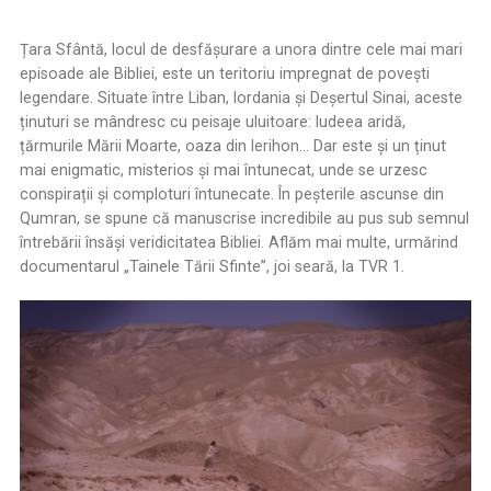
Țara Sfântă, locul de desfășurare a unora dintre cele mai mari
episoade ale Bibliei, este un teritoriu impregnat de povești
legendare. Situate între Liban, Iordania și Deșertul Sinai, aceste
ținuturi se mândresc cu peisaje uluitoare: Iudeea aridă,
țărmurile Mării Moarte, oaza din Ierihon... Dar este și un ținut
mai enigmatic, misterios și mai întunecat, unde se urzesc
conspirații și comploturi întunecate. În peșterile ascunse din
Qumran, se spune că manuscrise incredibile au pus sub semnul
întrebării însăși veridicitatea Bibliei. Aflăm mai multe, urmărind
documentarul „Tainele Tării Sfinte”, joi seară, la TVR 1.