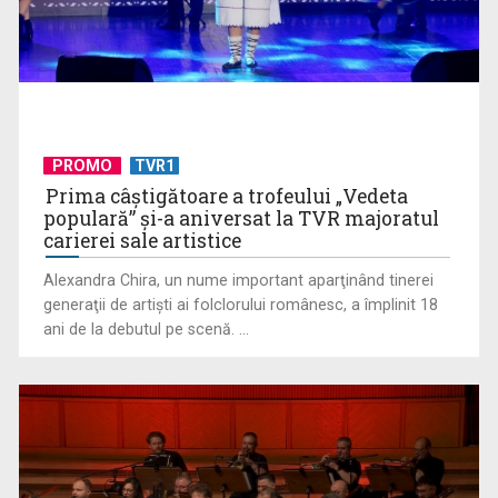
Cate Blanchett este „Blue Jasmine” – sâmbătă seară, la TVR
1
PROMO
TVR1
Prima câştigătoare a trofeului „Vedeta
populară” şi-a aniversat la TVR majoratul
carierei sale artistice
Alexandra Chira, un nume important aparţinând tinerei
generaţii de artişti ai folclorului românesc, a împlinit 18
ani de la debutul pe scenă. ...
Spectacol total la TVR: David Popovici și tricolorii luptă
pentru aur la ...