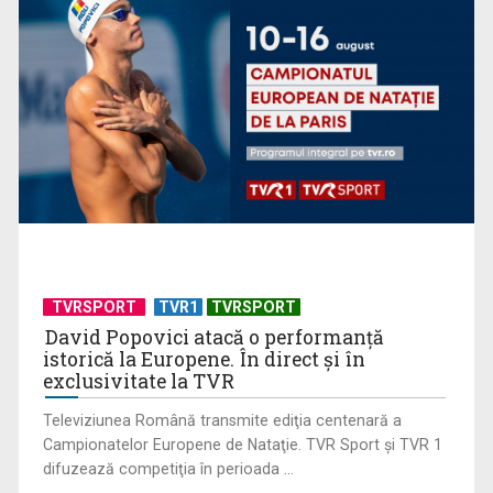
„Brazilia – întoarcerea la pădure”: salvarea vine din
înţelepciunea veche, ...
TVRSPORT
TVR1
TVRSPORT
David Popovici atacă o performanţă
istorică la Europene. În direct şi în
exclusivitate la TVR
Televiziunea Română transmite ediţia centenară a
Campionatelor Europene de Nataţie. TVR Sport şi TVR 1
difuzează competiţia în perioada ...