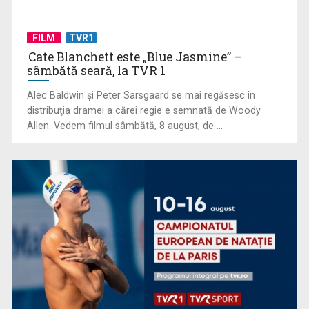
FILM
TVR1
Cate Blanchett este „Blue Jasmine” –
sâmbătă seară, la TVR 1
Alec Baldwin şi Peter Sarsgaard se mai regăsesc în
„Frații Jderi”, superproducția inspirată din opera lui Mihail
distribuţia dramei a cărei regie e semnată de Woody
Sadoveanu, la ...
Allen. Vedem filmul sâmbătă, 8 august, de ...
Serialul „Toate pânzele sus!” ne umple duminicile de