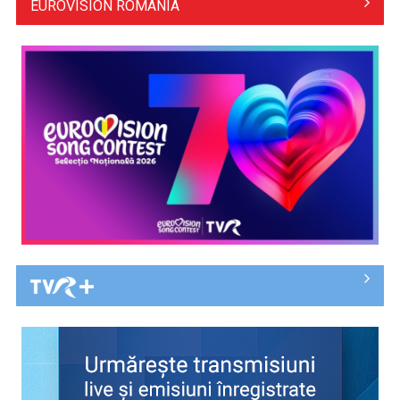
EUROVISION ROMÂNIA
„Cerul” trupei Proconsul – a şasea cea mai votată piesă în
concursul „Cerbul ...
„Spune-mi”, piesa Monicăi Anghel – a patra cea mai votată