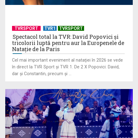
aventură, la TVR 2
TVRSPORT
TVR1
TVRSPORT
Spectacol total la TVR: David Popovici și
tricolorii luptă pentru aur la Europenele de
Natație de la Paris
Cel mai important eveniment al nataţiei în 2026 se vede
în direct la TVR Sport şi TVR 1. De 2 X Popovici: David,
dar şi Constantin, precum şi ...
Piesa „Un actor grăbit” a Laurei Stoica – prima în topul
preferinţelor ...