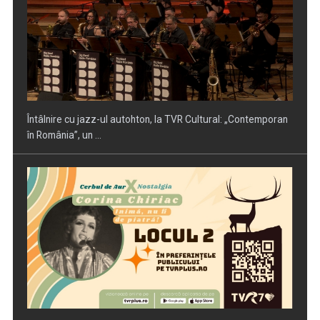
Piesa „Inimă, nu fi de piatră” a Corinei Chiriac ia argintul în
concursul ...