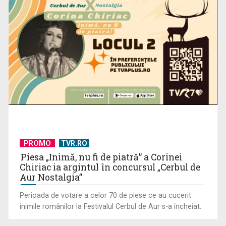
Întâlnire cu jazz-ul autohton, la TVR Cultural: „Contemporan
în România”, un ...
PROMO
TVR.RO
Piesa „Inimă, nu fi de piatră” a Corinei
Chiriac ia argintul în concursul „Cerbul de
Aur Nostalgia”
Perioada de votare a celor 70 de piese ce au cucerit
inimile românilor la Festivalul Cerbul de Aur s-a încheiat.