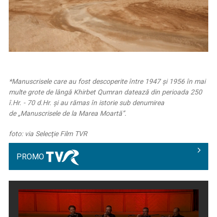
*Manuscrisele care au fost descoperite între 1947 și 1956 în mai
multe grote de lângă Khirbet Qumran datează din perioada 250
î.Hr. - 70 d.Hr. și au rămas în istorie sub denumirea
de „Manuscrisele de la Marea Moartă”.
foto: via Selecţie Film TVR
PROMO