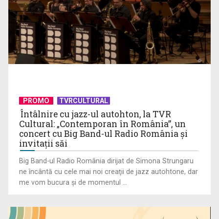
PROMO
TVRCULTURAL
Întâlnire cu jazz-ul autohton, la TVR
Cultural: „Contemporan în România”, un
Prima câştigătoare a trofeului „Vedeta populară” şi-a
concert cu Big Band-ul Radio România şi
aniversat la TVR ...
invitaţii săi
Big Band-ul Radio România dirijat de Simona Strungaru
ne încântă cu cele mai noi creaţii de jazz autohtone, dar
me vom bucura şi de momentul ...