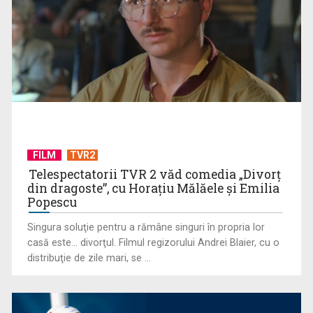
Visul începe la „Vedeta Familiei”! Au început înscrierile
pentru sezonul 9
FILM
TVR2
Telespectatorii TVR 2 văd comedia „Divorţ
din dragoste”, cu Horaţiu Mălăele şi Emilia
Popescu
Singura soluţie pentru a rămâne singuri în propria lor
casă este... divorţul. Filmul regizorului Andrei Blaier, cu o
Octavian Cotescu, în rolul maiorului Vigu, pus să rezolve
distribuţie de zile mari, se ...
misterul unei ...