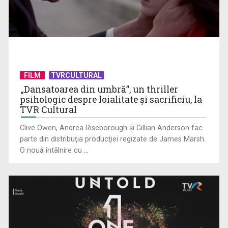
"Robin Hood"-ul serialelor coreene: "Iljimae, hoţul fantomă",
la TVR 1
FILM
TVRCULTURAL
„Dansatoarea din umbră”, un thriller
psihologic despre loialitate și sacrificiu, la
TVR Cultural
Clive Owen, Andrea Riseborough şi Gillian Anderson fac
parte din distribuţia producţiei regizate de James Marsh.
O nouă întâlnire cu ...
Un reper al cinematografiei mondiale, la TVR Cultural:
„Roma, oraș deschis”