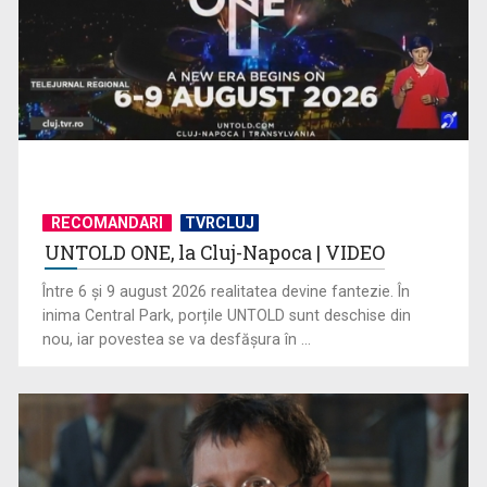
RECOMANDARI
TVRCLUJ
UNTOLD ONE, la Cluj-Napoca | VIDEO
De peste 160 de ani în slujba culturii românești. Povestea
„Societății” din ...
Între 6 și 9 august 2026 realitatea devine fantezie. În
inima Central Park, porțile UNTOLD sunt deschise din
nou, iar povestea se va desfășura în ...