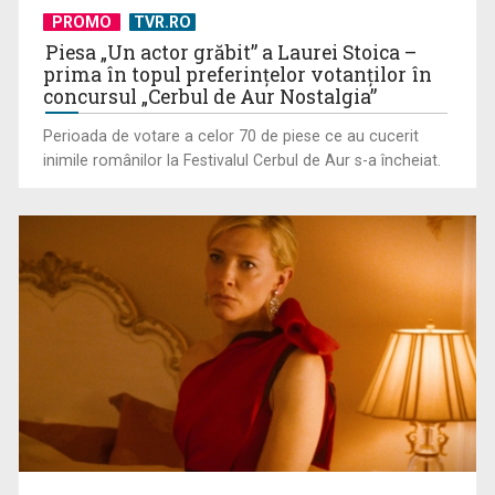
Telespectatorii TVR 2 văd comedia „Divorţ din dragoste”, cu
PROMO
TVR.RO
Horaţiu Mălăele ...
Piesa „Un actor grăbit” a Laurei Stoica –
prima în topul preferinţelor votanţilor în
concursul „Cerbul de Aur Nostalgia”
Perioada de votare a celor 70 de piese ce au cucerit
inimile românilor la Festivalul Cerbul de Aur s-a încheiat.
David Popovici atacă o performanţă istorică la Europene. În
direct şi în ...