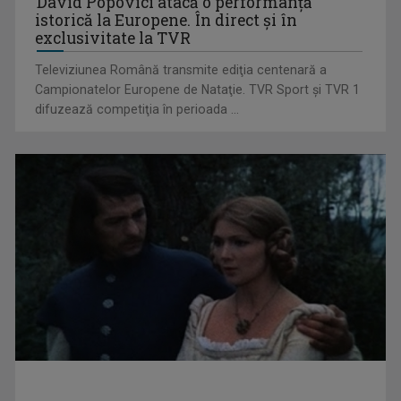
David Popovici atacă o performanţă
istorică la Europene. În direct şi în
locale parțiale, ...
exclusivitate la TVR
Televiziunea Română transmite ediţia centenară a
Campionatelor Europene de Nataţie. TVR Sport şi TVR 1
difuzează competiţia în perioada ...
"Ora Regelui", la TVR