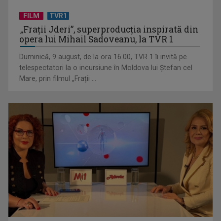
FILM
TVR1
„Frații Jderi”, superproducția inspirată din
opera lui Mihail Sadoveanu, la TVR 1
"România în bucate": Rețete delicioase din Orheiul Vechi
Duminică, 9 august, de la ora 16.00, TVR 1 îi invită pe
telespectatori la o incursiune în Moldova lui Ștefan cel
Mare, prin filmul „Frații ...
TVR transmite în direct slujba de sfinţire a picturii Catedralei
Naţionale