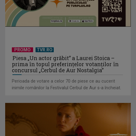
PROMO
TVR.RO
Piesa „Un actor grăbit” a Laurei Stoica –
Vizită regală în Irlanda
prima în topul preferinţelor votanţilor în
concursul „Cerbul de Aur Nostalgia”
Perioada de votare a celor 70 de piese ce au cucerit
inimile românilor la Festivalul Cerbul de Aur s-a încheiat.