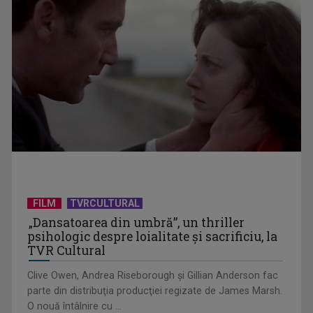
"Punctul pe AZI": Maia Sandu, în Polonia și la Consiliul
Europei | VIDEO
FILM
TVRCULTURAL
„Dansatoarea din umbră”, un thriller
psihologic despre loialitate și sacrificiu, la
Florin Piersic, 90 de ani de poveste alături de unul dintre cei
TVR Cultural
mai iubiți ...
Clive Owen, Andrea Riseborough şi Gillian Anderson fac
parte din distribuţia producţiei regizate de James Marsh.
O nouă întâlnire cu ...