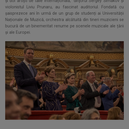
și doi artiști de talie internațională, dirijorul Sergey Simakov și
violonistul Liviu Prunaru, au fascinat auditoriul. Fondată cu
șaisprezece ani în urmă de un grup de studenți ai Universității
Naționale de Muzică, orchestra alcătuită din tineri muzicieni se
bucură de un binemeritat renume pe scenele muzicale ale țării
și ale Europei.