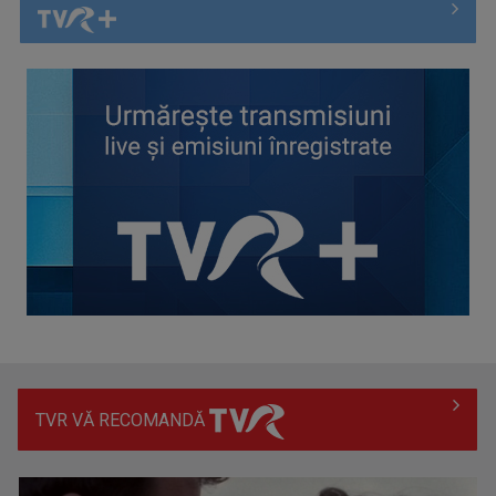
"Obiectiv comun": Fabricat în Moldova 2026
TVR VĂ RECOMANDĂ