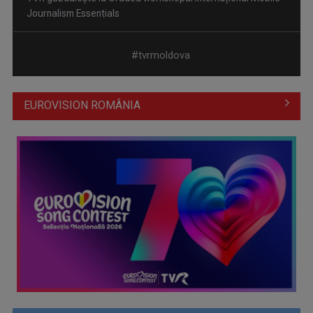
#tvrmoldova
Alexandra Căpitănescu va reprezenta România la Eurovision
2026
EUROVISION ROMÂNIA
Pe 4 martie, la TVR, aflăm reprezentantul României la
Eurovision 2026