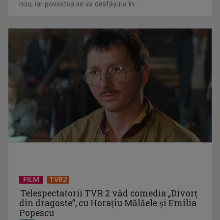
nou, iar povestea se va desfășura în ...
„Televiziunea Română prezintă: Revelion 2026", la TVR 1,
TVR Internațional ...
"Ora Regelui": 150 de ani de la nașterea Reginei României
Mari
FILM
TVR2
Telespectatorii TVR 2 văd comedia „Divorţ
din dragoste”, cu Horaţiu Mălăele şi Emilia
Popescu