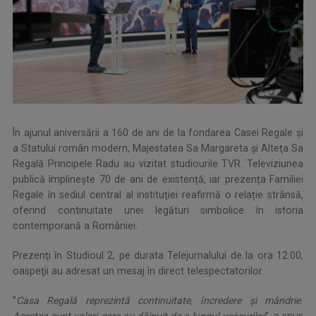
În ajunul aniversării a 160 de ani de la fondarea Casei Regale și
a Statului român modern, Majestatea Sa Margareta şi Alteţa Sa
Regală Principele Radu au vizitat studiourile TVR. Televiziunea
publică împlinește 70 de ani de existență, iar prezența Familiei
Regale în sediul central al instituției reafirmă o relație strânsă,
oferind continuitate unei legături simbolice în istoria
contemporană a României.
Prezenţi în Studioul 2, pe durata Telejurnalului de la ora 12.00,
oaspeţii au adresat un mesaj în direct telespectatorilor.
”
Casa Regală reprezintă continuitate, încredere și mândrie.
Acestea sunt valori care au dăinuit de-a lungul veacurilor
”, a spus