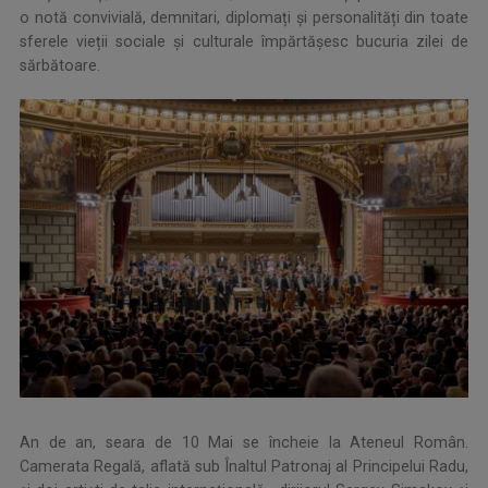
o notă convivială, demnitari, diplomați și personalități din toate
sferele vieții sociale și culturale împărtășesc bucuria zilei de
sărbătoare.
An de an, seara de 10 Mai se încheie la Ateneul Român.
Camerata Regală, aflată sub Înaltul Patronaj al Principelui Radu,