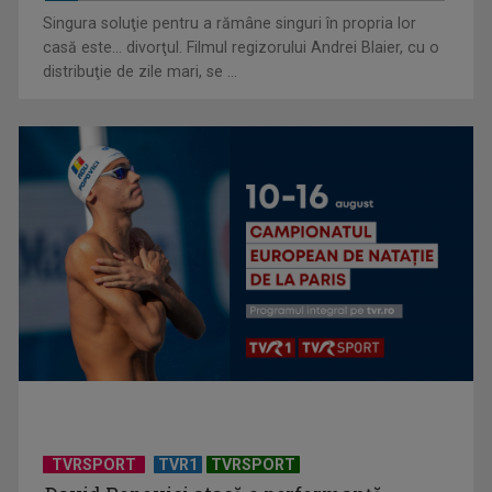
Singura soluţie pentru a rămâne singuri în propria lor
casă este... divorţul. Filmul regizorului Andrei Blaier, cu o
distribuţie de zile mari, se ...
Gala Premiilor TVR MOLDOVA 2025, transmisă în direct de
TVR
TVRSPORT
TVR1
TVRSPORT
„Tu votezi România!”: Campania electorală pentru alegerile