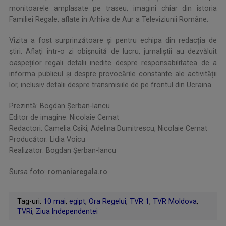
monitoarele amplasate pe traseu, imagini chiar din istoria
Familiei Regale, aflate în Arhiva de Aur a Televiziunii Române.
Vizita a fost surprinzătoare și pentru echipa din redacția de
știri. Aflați într-o zi obișnuită de lucru, jurnaliștii au dezvăluit
oaspeților regali detalii inedite despre responsabilitatea de a
informa publicul şi despre provocările constante ale activității
lor, inclusiv detalii despre transmisiile de pe frontul din Ucraina.
Prezintă: Bogdan Șerban-Iancu
Editor de imagine: Nicolaie Cernat
Redactori: Camelia Csiki, Adelina Dumitrescu, Nicolaie Cernat
Producător: Lidia Voicu
Realizator: Bogdan Șerban-Iancu
Sursa foto:
romaniaregala.ro
.
Tag-uri:
10 mai
,
egipt
,
Ora Regelui
,
TVR 1
,
TVR Moldova
,
TVRi
,
Ziua Independentei