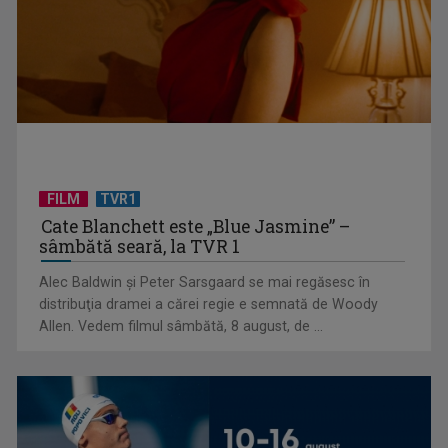
Relațiile româno-poloneze, o prietenie istorică
FILM
TVR1
Cate Blanchett este „Blue Jasmine” –
sâmbătă seară, la TVR 1
Alec Baldwin şi Peter Sarsgaard se mai regăsesc în
Hora care unește generații | VIDEO
distribuţia dramei a cărei regie e semnată de Woody
Allen. Vedem filmul sâmbătă, 8 august, de ...