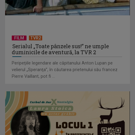
Moldova alege Europa: Partidul Maiei Sandu câștigă
majoritatea parlamentară
FILM
TVR2
Serialul „Toate pânzele sus!” ne umple
duminicile de aventură, la TVR 2
Peripeţiile legendare ale căpitanului Anton Lupan pe
velierul „Speranţa”, în căutarea prietenului său francez
Pierre Vaillant, pot fi ...
TVR aduce în prim-plan cea mai fierbinte campanie
electorală din regiune: ...