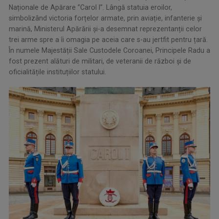
Naționale de Apărare ”Carol I”. Lângă statuia eroilor,
simbolizând victoria forțelor armate, prin aviație, infanterie și
marină, Ministerul Apărării și-a desemnat reprezentanții celor
trei arme spre a îi omagia pe aceia care s-au jertfit pentru țară.
În numele Majestății Sale Custodele Coroanei, Principele Radu a
fost prezent alături de militari, de veteranii de război și de
oficialitățile instituțiilor statului.