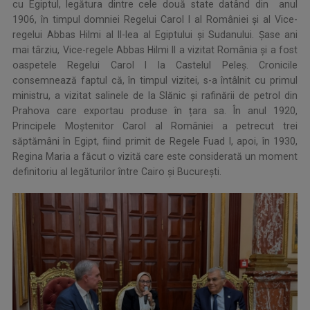
cu Egiptul, legătura dintre cele două state datând din anul
1906, în timpul domniei Regelui Carol I al României și al Vice-
regelui Abbas Hilmi al II-lea al Egiptului și Sudanului. Șase ani
mai târziu, Vice-regele Abbas Hilmi II a vizitat România și a fost
oaspetele Regelui Carol I la Castelul Peleș. Cronicile
consemnează faptul că, în timpul vizitei, s-a întâlnit cu primul
ministru, a vizitat salinele de la Slănic şi rafinării de petrol din
Prahova care exportau produse în țara sa. În anul 1920,
Principele Moștenitor Carol al României a petrecut trei
săptămâni în Egipt, fiind primit de Regele Fuad I, apoi, în 1930,
Regina Maria a făcut o vizită care este considerată un moment
definitoriu al legăturilor între Cairo și București.