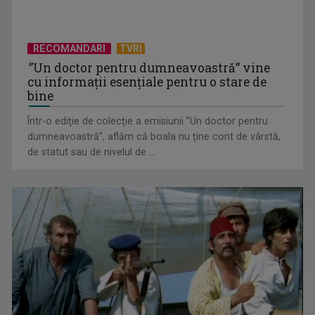
RECOMANDARI
TVRI
”Un doctor pentru dumneavoastră” vine
cu informații esențiale pentru o stare de
bine
Într-o ediţie de colecție a emisiunii ”Un doctor pentru
dumneavoastră”, aflăm că boala nu ține cont de vârstă,
de statut sau de nivelul de ...
"Dincolo de alb și negru": Republica Moldova, pași importanți
către ...