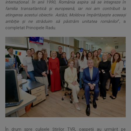
internațional. În anii 1990, România aspira să se integreze în
familia transatlantică și europeană, iar noi am contribuit la
atingerea acestui obiectiv. Astăzi, Moldova împărtășește aceeași
ambiție și ne străduim să păstrăm unitatea românilor
”, a
completat Principele Radu.
În drum spre culisele Știrilor TVR, oaspeții au urmărit pe