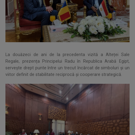
La douăzeci de ani de la precedenta vizită a Alteței Sale
Regale, prezența Principelui Radu în Republica Arabă Egipt,
servește drept punte între un trecut încărcat de simboluri și un
viitor definit de stabilitate reciprocă și cooperare strategică.