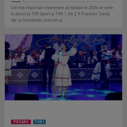
Hora care unește generații | VIDEO
Cel mai important eveniment al nataţiei în 2026 se vede
în direct la TVR Sport şi TVR 1. De 2 X Popovici: David,
dar şi Constantin, precum şi ...
"Impact Global": România, una dintre țintele de atac ale
Rusiei? | VIDEO
PROMO
TVR1