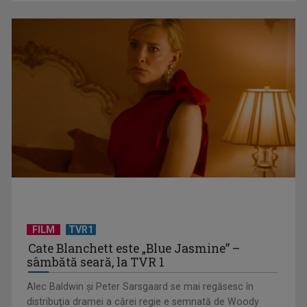
TVR aduce în prim-plan cea mai fierbinte campanie
electorală din regiune: ...
FILM
TVR1
Cate Blanchett este „Blue Jasmine” –
Vizită regală în Irlanda
sâmbătă seară, la TVR 1
Alec Baldwin şi Peter Sarsgaard se mai regăsesc în
distribuţia dramei a cărei regie e semnată de Woody