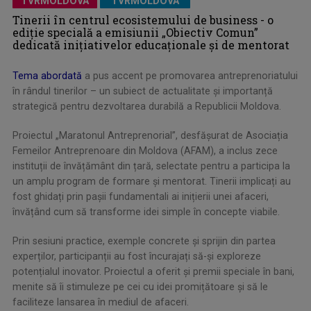
TVRMOLDOVA
TVRMOLDOVA
Tinerii în centrul ecosistemului de business - o
ediție specială a emisiunii „Obiectiv Comun”
dedicată inițiativelor educaționale și de mentorat
Tema abordată
a pus accent pe promovarea antreprenoriatului
în rândul tinerilor – un subiect de actualitate și importanță
strategică pentru dezvoltarea durabilă a Republicii Moldova.
Proiectul „Maratonul Antreprenorial”, desfășurat de Asociația
Femeilor Antreprenoare din Moldova (AFAM), a inclus zece
instituții de învățământ din țară, selectate pentru a participa la
un amplu program de formare și mentorat. Tinerii implicați au
fost ghidați prin pașii fundamentali ai inițierii unei afaceri,
învățând cum să transforme idei simple în concepte viabile.
Prin sesiuni practice, exemple concrete și sprijin din partea
experților, participanții au fost încurajați să-și exploreze
potențialul inovator. Proiectul a oferit și premii speciale în bani,
menite să îi stimuleze pe cei cu idei promițătoare și să le
faciliteze lansarea în mediul de afaceri.