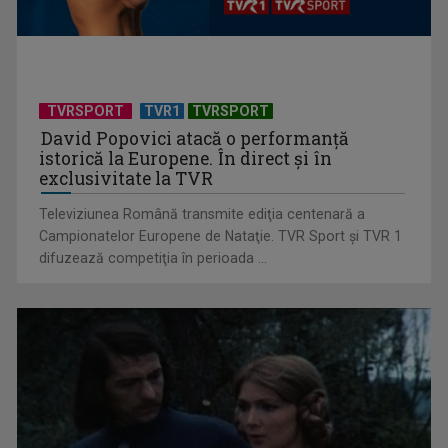
"Ora Regelui": 150 de ani de la nașterea Reginei României
Mari
TVRSPORT
TVR1
TVRSPORT
David Popovici atacă o performanţă
istorică la Europene. În direct şi în
exclusivitate la TVR
Televiziunea Română transmite ediţia centenară a
Campionatelor Europene de Nataţie. TVR Sport şi TVR 1
difuzează competiţia în perioada ...
Gala Premiilor TVR MOLDOVA 2025, transmisă în direct de
TVR