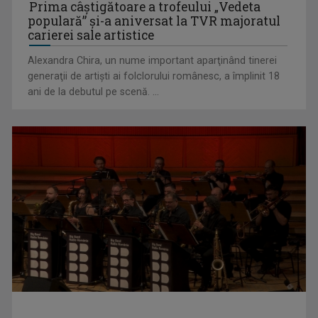
Prima câştigătoare a trofeului „Vedeta
populară” şi-a aniversat la TVR majoratul
carierei sale artistice
Alexandra Chira, un nume important aparţinând tinerei
generaţii de artişti ai folclorului românesc, a împlinit 18
ani de la debutul pe scenă. ...
"Obiectiv Comun": Cumpărea unei locuințe și verificările
necesare | VIDEO
"Ora Regelui": 10 Mai, Ziua Independenței noastre