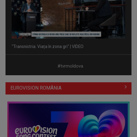
Sărbătoarea Învierii, la TVR: ediții speciale, transmisiuni în
direct, ...
#tvrmoldova
EUROVISION ROMÂNIA
TVR găzduieşte la Oradea workshopul internațional Mobile
Journalism Essentials