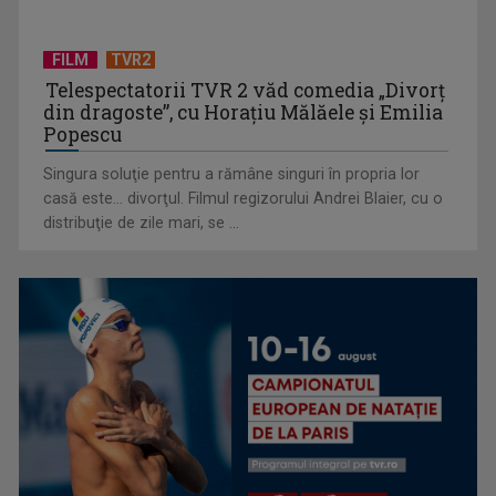
FILM
TVR2
Telespectatorii TVR 2 văd comedia „Divorţ
din dragoste”, cu Horaţiu Mălăele şi Emilia
Popescu
Singura soluţie pentru a rămâne singuri în propria lor
casă este... divorţul. Filmul regizorului Andrei Blaier, cu o
„Televiziunea Română prezintă: Revelion 2026", la TVR 1,
distribuţie de zile mari, se ...
TVR Internațional ...