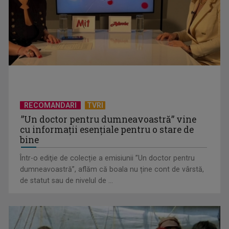
"Ora Regelui", la TVR
RECOMANDARI
TVRI
”Un doctor pentru dumneavoastră” vine
cu informații esențiale pentru o stare de
bine
"România în bucate": Rețete delicioase din Orheiul Vechi
Într-o ediţie de colecție a emisiunii ”Un doctor pentru
dumneavoastră”, aflăm că boala nu ține cont de vârstă,
de statut sau de nivelul de ...