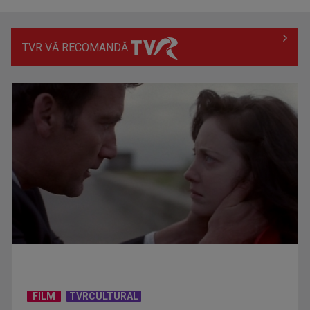
TVR VĂ RECOMANDĂ
Pe 4 martie, la TVR, aflăm reprezentantul României la
Eurovision 2026
"Obiectiv comun": Fabricat în Moldova 2026
FILM
TVRCULTURAL