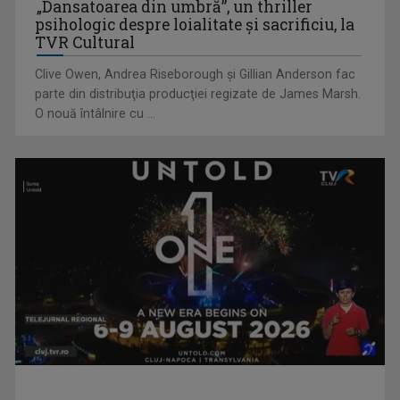
„Dansatoarea din umbră”, un thriller
psihologic despre loialitate și sacrificiu, la
TVR Cultural
Clive Owen, Andrea Riseborough şi Gillian Anderson fac
parte din distribuţia producţiei regizate de James Marsh.
O nouă întâlnire cu ...
"Punctul pe AZI": Maia Sandu, în Polonia și la Consiliul
Europei | VIDEO