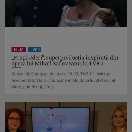
FILM
TVR1
„Tu votezi România!”: Campania electorală pentru alegerile
„Frații Jderi”, superproducția inspirată din
locale parțiale, ...
opera lui Mihail Sadoveanu, la TVR 1
Duminică, 9 august, de la ora 16.00, TVR 1 îi invită pe
telespectatori la o incursiune în Moldova lui Ștefan cel
Mare, prin filmul „Frații ...