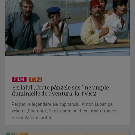
TVR transmite în direct slujba de sfinţire a picturii Catedralei
Naţionale
FILM
TVR2
Serialul „Toate pânzele sus!” ne umple
duminicile de aventură, la TVR 2
Peripeţiile legendare ale căpitanului Anton Lupan pe
velierul „Speranţa”, în căutarea prietenului său francez
Pierre Vaillant, pot fi ...
"Dincolo de alb și negru": Republica Moldova, pași importanți
către ...