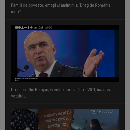
Premierul Ilie Bolojan, în ediție specială la TVR 1, înaintea
votului ...
"Transnistria. Viața în zona gri" | VIDEO