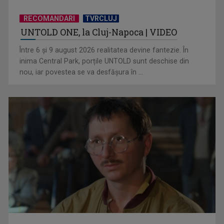
RECOMANDARI
TVRCLUJ
UNTOLD ONE, la Cluj-Napoca | VIDEO
Florin Piersic, 90 de ani de poveste alături de unul dintre cei
mai iubiți ...
Între 6 și 9 august 2026 realitatea devine fantezie. În
inima Central Park, porțile UNTOLD sunt deschise din
nou, iar povestea se va desfășura în ...
"Obiectiv comun": 167 de ani de la Unirea Principatelor
Române