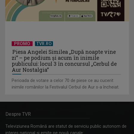
PROMO
TVR.RO
Piesa Angelei Similea „După noapte vine
zi” – pe podium şi acum în inimile
publicului: locul 3 în concursul „Cerbul de
Aur Nostalgia”
Perioada de votare a celor 70 de piese ce au cucerit
inimile românilor la Festivalul Cerbul de Aur s-a încheiat.
Despre TVR
Televiziunea Română are statut de serviciu public autonom de
interes naţional şi emite pe nouă canale: