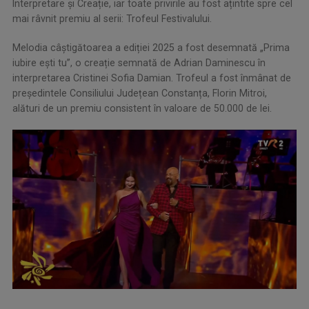
Interpretare și Creație, iar toate privirile au fost ațintite spre cel
mai râvnit premiu al serii: Trofeul Festivalului.
Melodia câștigătoarea a ediției 2025 a fost desemnată „Prima
iubire ești tu”, o creație semnată de Adrian Daminescu în
interpretarea Cristinei Sofia Damian. Trofeul a fost înmânat de
președintele Consiliului Județean Constanța, Florin Mitroi,
alături de un premiu consistent în valoare de 50.000 de lei.