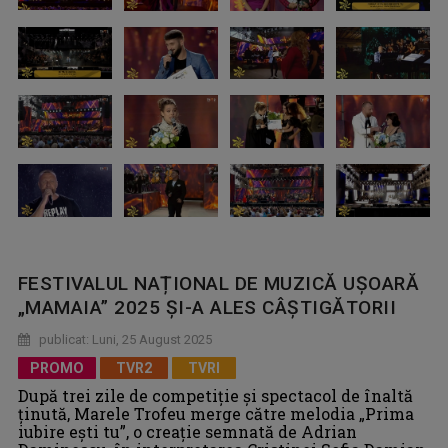
FESTIVALUL NAȚIONAL DE MUZICĂ UȘOARĂ
„MAMAIA” 2025 ȘI-A ALES CÂȘTIGĂTORII
publicat: Luni, 25 August 2025
PROMO
TVR2
TVRI
După trei zile de competiție și spectacol de înaltă
ținută, Marele Trofeu merge către melodia „Prima
iubire ești tu”, o creație semnată de Adrian