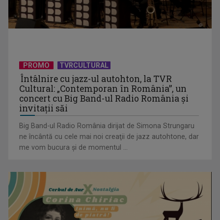
programe speciale In Memoriam
PROMO
TVRCULTURAL
Întâlnire cu jazz-ul autohton, la TVR
Cultural: „Contemporan în România”, un
concert cu Big Band-ul Radio România şi
invitaţii săi
Big Band-ul Radio România dirijat de Simona Strungaru
Telespectatorii TVR 2 văd comedia „Divorţ din dragoste”, cu
ne încântă cu cele mai noi creaţii de jazz autohtone, dar
Horaţiu Mălăele ...
me vom bucura şi de momentul ...