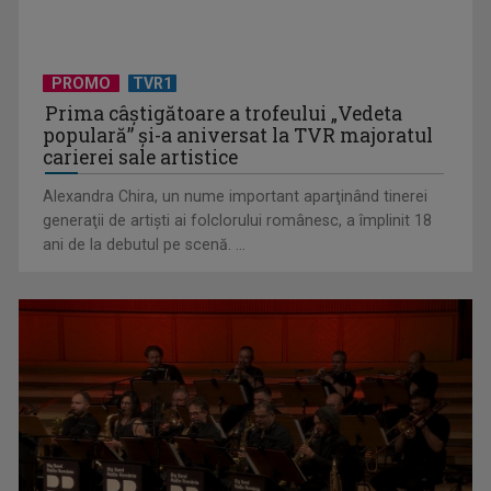
PROMO
TVR1
Prima câştigătoare a trofeului „Vedeta
populară” şi-a aniversat la TVR majoratul
carierei sale artistice
Cum ar fi „Vacanţa în casa din Franţa”? Ne facem o idee
urmărind ...
Alexandra Chira, un nume important aparţinând tinerei
generaţii de artişti ai folclorului românesc, a împlinit 18
ani de la debutul pe scenă. ...
TVR aduce un omagiu actriței Adela Mărculescu prin