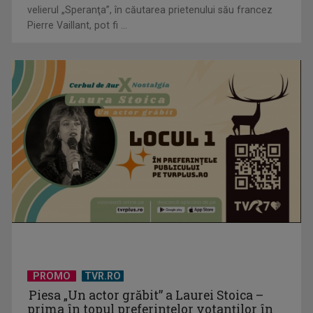
velierul „Speranţa”, în căutarea prietenului său francez
Pierre Vaillant, pot fi ...
Octavian Cotescu, în rolul maiorului Vigu, pus să rezolve
misterul unei ...
PROMO
TVR.RO
Piesa „Un actor grăbit” a Laurei Stoica –
prima în topul preferinţelor votanţilor în