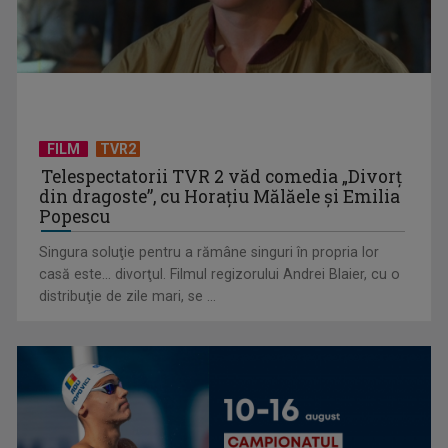
Anda Călugăreanu cu „N-am noroc” – a cincea cea mai
votată piesă în ...
FILM
TVR2
Telespectatorii TVR 2 văd comedia „Divorţ
din dragoste”, cu Horaţiu Mălăele şi Emilia
Popescu
Singura soluţie pentru a rămâne singuri în propria lor
casă este... divorţul. Filmul regizorului Andrei Blaier, cu o
distribuţie de zile mari, se ...
„Cerul” trupei Proconsul – a şasea cea mai votată piesă în
concursul „Cerbul ...