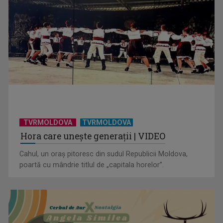
TVRMOLDOVA
TVRMOLDOVA
Serialul „Toate pânzele sus!” ne umple duminicile de
Hora care unește generații | VIDEO
aventură, la TVR 2
Cahul, un oraș pitoresc din sudul Republicii Moldova,
poartă cu mândrie titlul de „capitala horelor”.