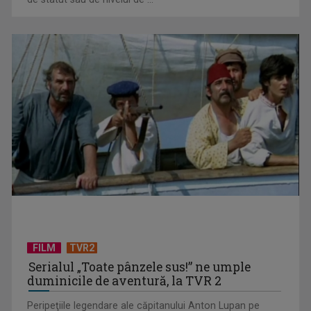
De peste 160 de ani în slujba culturii românești. Povestea
„Societății” din ...
Visul începe la „Vedeta Familiei”! Au început înscrierile
FILM
TVR2
pentru sezonul 9
Serialul „Toate pânzele sus!” ne umple
duminicile de aventură, la TVR 2
Peripeţiile legendare ale căpitanului Anton Lupan pe