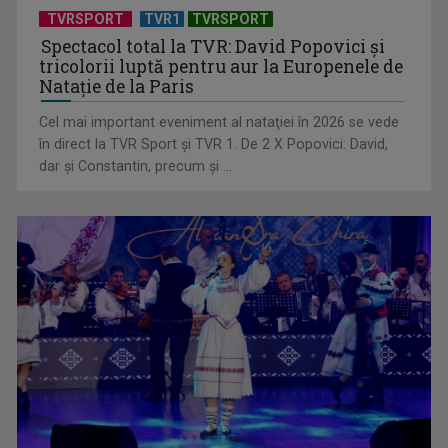
Virtuozitate și sonorităţi populare surprinzătoare, în a doua
TVRSPORT
TVR1
TVRSPORT
ediţie „best ...
Spectacol total la TVR: David Popovici și
tricolorii luptă pentru aur la Europenele de
Natație de la Paris
Cel mai important eveniment al nataţiei în 2026 se vede
în direct la TVR Sport şi TVR 1. De 2 X Popovici: David,
dar şi Constantin, precum şi ...
Primul Palme d'Or al lui Emir Kusturica este „Filmul de artă”
de duminică, ...