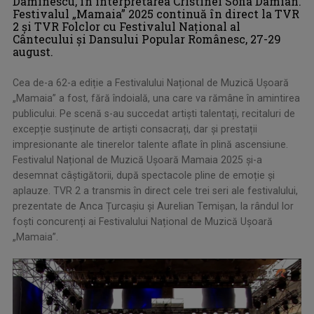
Daminescu, în interpretarea Cristinei Sofia Damian.
Festivalul „Mamaia” 2025 continuă în direct la TVR
2 și TVR Folclor cu Festivalul Național al
Cântecului și Dansului Popular Românesc, 27-29
august.
Cea de-a 62-a ediție a Festivalului Național de Muzică Ușoară
„Mamaia” a fost, fără îndoială, una care va rămâne în amintirea
publicului. Pe scenă s-au succedat artiști talentați, recitaluri de
excepție susținute de artiști consacrați, dar și prestații
impresionante ale tinerelor talente aflate în plină ascensiune.
Festivalul Național de Muzică Ușoară Mamaia 2025 și-a
desemnat câștigătorii, după spectacole pline de emoție și
aplauze. TVR 2 a transmis în direct cele trei seri ale festivalului,
prezentate de Anca Țurcașiu și Aurelian Temișan, la rândul lor
foști concurenți ai Festivalului Național de Muzică Ușoară
„Mamaia”.