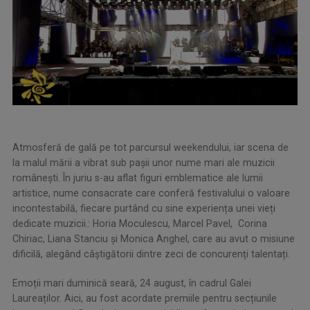
Atmosferă de gală pe tot parcursul weekendului, iar scena de
la malul mării a vibrat sub pașii unor nume mari ale muzicii
românești. În juriu s-au aflat figuri emblematice ale lumii
artistice, nume consacrate care conferă festivalului o valoare
incontestabilă, fiecare purtând cu sine experiența unei vieți
dedicate muzicii.: Horia Moculescu, Marcel Pavel, Corina
Chiriac, Liana Stanciu și Monica Anghel, care au avut o misiune
dificilă, alegând câștigătorii dintre zeci de concurenți talentați.
Emoții mari duminică seară, 24 august, în cadrul Galei
Laureaților. Aici, au fost acordate premiile pentru secțiunile