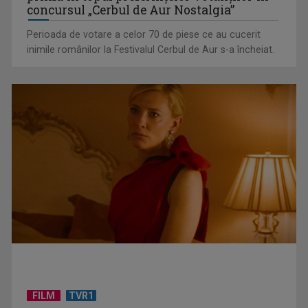
concursul „Cerbul de Aur Nostalgia”
„Brazilia – întoarcerea la pădure”: salvarea vine din
Perioada de votare a celor 70 de piese ce au cucerit
înţelepciunea veche, ...
inimile românilor la Festivalul Cerbul de Aur s-a încheiat.
Tenis internațional la Târgu Mureș! TVR Sport transmite
finalele AXERIA Open ...
FILM
TVR1