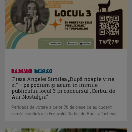
Piesa „Un actor grăbit” a Laurei Stoica – prima în topul
preferinţelor ...
PROMO
TVR.RO
Piesa Angelei Similea „După noapte vine
zi” – pe podium şi acum în inimile
publicului: locul 3 în concursul „Cerbul de
Aur Nostalgia”
Perioada de votare a celor 70 de piese ce au cucerit
inimile românilor la Festivalul Cerbul de Aur s-a încheiat.