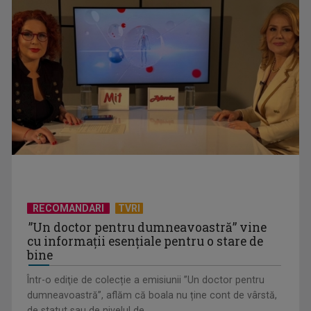
Un reper al cinematografiei mondiale, la TVR Cultural:
„Roma, oraș deschis”
RECOMANDARI
TVRI
”Un doctor pentru dumneavoastră” vine
cu informații esențiale pentru o stare de
bine
Într-o ediţie de colecție a emisiunii ”Un doctor pentru
dumneavoastră”, aflăm că boala nu ține cont de vârstă,
de statut sau de nivelul de ...