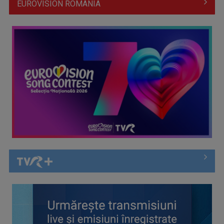
EUROVISION ROMÂNIA
Întâlnire cu jazz-ul autohton, la TVR Cultural: „Contemporan
în România”, un ...
Piesa „Inimă, nu fi de piatră” a Corinei Chiriac ia argintul în