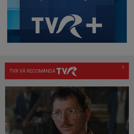
concursul ...
TVR VĂ RECOMANDĂ
Piesa Angelei Similea „După noapte vine zi” – pe podium şi
acum în inimile ...