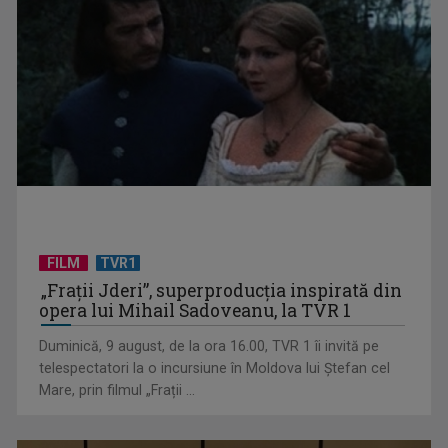
TVR lansează un apel pentru proiecte de emisiuni
FILM
TVR1
„Frații Jderi”, superproducția inspirată din
opera lui Mihail Sadoveanu, la TVR 1
Duminică, 9 august, de la ora 16.00, TVR 1 îi invită pe
telespectatori la o incursiune în Moldova lui Ștefan cel
"Robin Hood"-ul serialelor coreene: "Iljimae, hoţul fantomă",
Mare, prin filmul „Frații ...
la TVR 1