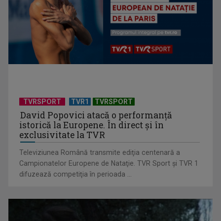
TVRSPORT
TVR1
TVRSPORT
David Popovici atacă o performanţă
istorică la Europene. În direct şi în
„Spune-mi”, piesa Monicăi Anghel – a patra cea mai votată
exclusivitate la TVR
în concursul ...
Televiziunea Română transmite ediţia centenară a
Campionatelor Europene de Nataţie. TVR Sport şi TVR 1
difuzează competiţia în perioada ...