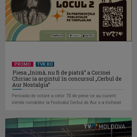
David Popovici atacă o performanţă istorică la Europene. În
direct şi în ...
PROMO
TVR.RO
Piesa „Inimă, nu fi de piatră” a Corinei
Chiriac ia argintul în concursul „Cerbul de
Aur Nostalgia”
Perioada de votare a celor 70 de piese ce au cucerit
inimile românilor la Festivalul Cerbul de Aur s-a încheiat.
„Frații Jderi”, superproducția inspirată din opera lui Mihail
Sadoveanu, la ...