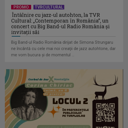
PROMO
TVRCULTURAL
Protest de amploare al fermierilor în Capitală
Întâlnire cu jazz-ul autohton, la TVR
Cultural: „Contemporan în România”, un
concert cu Big Band-ul Radio România şi
invitaţii săi
Big Band-ul Radio România dirijat de Simona Strungaru
ne încântă cu cele mai noi creaţii de jazz autohtone, dar
me vom bucura şi de momentul ...
Visul începe la „Vedeta Familiei”! Au început înscrierile
pentru sezonul 9