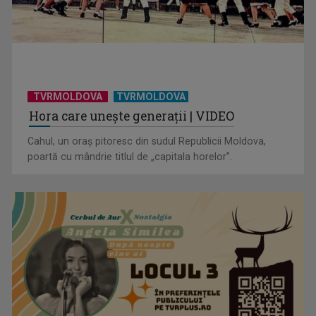
Sadoveanu, la ...
TVRMOLDOVA
TVRMOLDOVA
Hora care unește generații | VIDEO
Cahul, un oraș pitoresc din sudul Republicii Moldova,
poartă cu mândrie titlul de „capitala horelor”.
”Un doctor pentru dumneavoastră” vine cu informații
esențiale pentru o stare ...