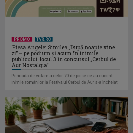
Serialul „Toate pânzele sus!” ne umple duminicile de
PROMO
TVR.RO
aventură, la TVR 2
Piesa Angelei Similea „După noapte vine
zi” – pe podium şi acum în inimile
publicului: locul 3 în concursul „Cerbul de
Aur Nostalgia”
Perioada de votare a celor 70 de piese ce au cucerit
inimile românilor la Festivalul Cerbul de Aur s-a încheiat.
Piesa „Un actor grăbit” a Laurei Stoica – prima în topul
preferinţelor ...