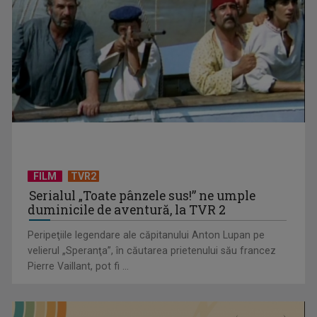
CONCACAF respinge planul FIFA de privatizare parțială a
activităților comerciale
FILM
TVR2
Serialul „Toate pânzele sus!” ne umple
duminicile de aventură, la TVR 2
Peripeţiile legendare ale căpitanului Anton Lupan pe
velierul „Speranţa”, în căutarea prietenului său francez
Pierre Vaillant, pot fi ...