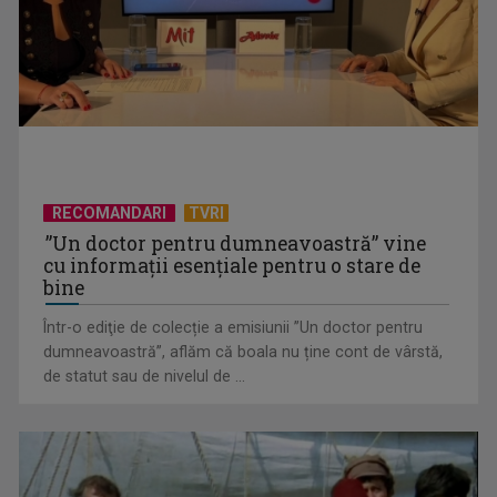
„Cerul” trupei Proconsul – a şasea cea mai votată piesă în
concursul „Cerbul ...
RECOMANDARI
TVRI
”Un doctor pentru dumneavoastră” vine
cu informații esențiale pentru o stare de
bine
Într-o ediţie de colecție a emisiunii ”Un doctor pentru
dumneavoastră”, aflăm că boala nu ține cont de vârstă,
„Spune-mi”, piesa Monicăi Anghel – a patra cea mai votată
de statut sau de nivelul de ...
în concursul ...