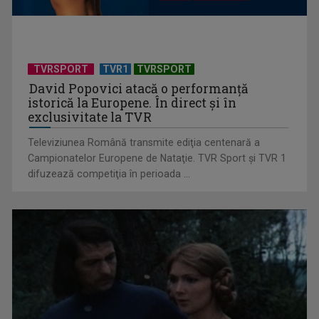
Piesa Angelei Similea „După noapte vine zi” – pe podium şi
acum în inimile ...
TVRSPORT
TVR1
TVRSPORT
David Popovici atacă o performanţă
istorică la Europene. În direct şi în
exclusivitate la TVR
Televiziunea Română transmite ediţia centenară a
Campionatelor Europene de Nataţie. TVR Sport şi TVR 1
difuzează competiţia în perioada ...
Cum ne-a îmbolnăvit telefonul și cum salvarea era mereu
acolo: Mai încet, fă ...