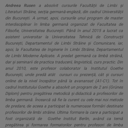
Andreea Rusen
a absolvit cursurile Facultății de Limbi și
Literaturi Străine, secția germană-engleză, din cadrul Universității
din București. A urmat, apoi, cursurile unui program de master
interdisciplinar în limba germană organizat de Facultatea de
Filisofie, Universitatea București. Până în anul 2015 a lucrat ca
asistent universitar la Universitatea Tehnică de Construcții
București, Departamentul de Limbi Străine și Comunicare, iar,
apoi, la Facultatea de Inginerie în Limbi Străine, Departamentul
de Limbi Moderne Aplicate. A predat germană ca limbă străină,
dar și seminarii de practica traducerii, lingvistică, curs practic. Din
anul 2010, este profesor colaborator la Institutul Goethe
București, unde predă atât cursuri cu prezență, cât și cursuri
online de la nivel începător până la avanansat (A1-C1). Tot în
cadrul Institutului Goethe a absolvit un program de 2 ani (Grünes
Diplom) pentru pregătirea metodică și didactică a profesorilor de
limba germană. Încearcă să fie la curent cu cele mai noi metode
de predare, de aceea a participat la numeroase formări destinate
profesorilor de limbi străine. Ultima formare la care a participat a
fost organizată de Goethe Institut Berlin, având ca temă
pregătirea și formarea formatorilor pentru profesori de limba