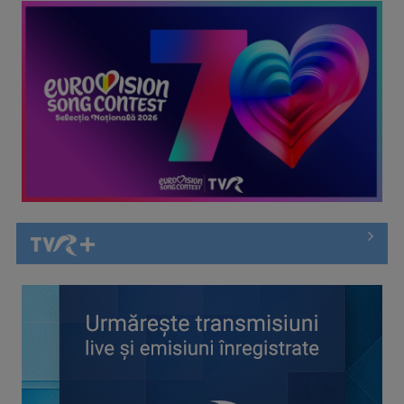
Întâlnire cu jazz-ul autohton, la TVR Cultural: „Contemporan
în România”, un ...
Piesa „Inimă, nu fi de piatră” a Corinei Chiriac ia argintul în
concursul ...