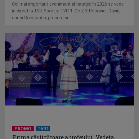
Cel mai important eveniment al nataţiei în 2026 se vede
în direct la TVR Sport şi TVR 1. De 2 X Popovici: David,
dar şi Constantin, precum şi ...
„E cool să fii cult!”, în curând la TVR 1 și TVR 2
Universitatea de Vară, la Băile Tușnad | VIDEO
PROMO
TVR1
Prima câştigătoare a trofeului „Vedeta