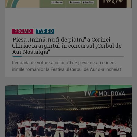
PROMO
TVR.RO
Piesa „Inimă, nu fi de piatră” a Corinei
David Popovici atacă o performanţă istorică la Europene. În
Chiriac ia argintul în concursul „Cerbul de
direct şi în ...
Aur Nostalgia”
Perioada de votare a celor 70 de piese ce au cucerit
inimile românilor la Festivalul Cerbul de Aur s-a încheiat.
„Frații Jderi”, superproducția inspirată din opera lui Mihail