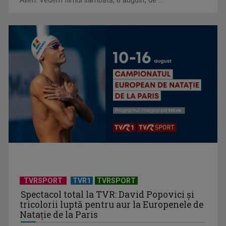
Allen. Vedem filmul sâmbătă, 8 august, de ...
Federația SANITAS suspendă temporar greva generală din
sistemul sanitar
TVRSPORT
TVR1
TVRSPORT
Spectacol total la TVR: David Popovici și
tricolorii luptă pentru aur la Europenele de
Natație de la Paris