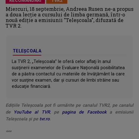
RECOMANDARI
TVR2
Miercuri, 18 septembrie, Andreea Rusen ne-a propus
a doua lecţie a cursului de limba germană, într-o
nouă ediție a emisiunii "Teleșcoala", difuzată de
TVR 2.
TELEȘCOALA
La TVR 2, „Teleşcoala” le oferă celor aflaţi în anul
susţinerii examenelor de Evaluare Naţională posibilitatea
de a păstra contactul cu materiile de învăţământ la care
vor susţine examen, dar şi cursuri de limbi străine sau
educaţie financiară.
Edițiile Teleșcoala pot fi urmărite pe canalul TVR2, pe canalul
de
YouTube al TVR
, pe
pagina de Facebook
a emisiunii
Teleșcoala şi pe
tvr.ro
.
***