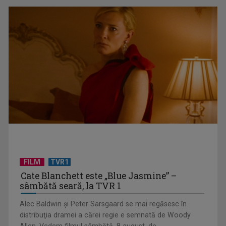
"Robin Hood"-ul serialelor coreene: "Iljimae, hoţul fantomă",
la TVR 1
FILM
TVR1
Cate Blanchett este „Blue Jasmine” –
sâmbătă seară, la TVR 1
Alec Baldwin şi Peter Sarsgaard se mai regăsesc în
Un reper al cinematografiei mondiale, la TVR Cultural:
distribuţia dramei a cărei regie e semnată de Woody
„Roma, oraș deschis”