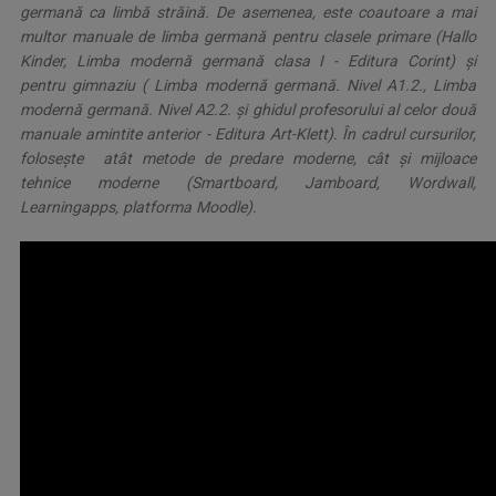
germană ca limbă străină. De asemenea, este coautoare a mai
multor manuale de limba germană pentru clasele primare (Hallo
Kinder, Limba modernă germană clasa I - Editura Corint) și
pentru gimnaziu ( Limba modernă germană. Nivel A1.2., Limba
modernă germană. Nivel A2.2. și ghidul profesorului al celor două
manuale amintite anterior - Editura Art-Klett). În cadrul cursurilor,
foloseşte atât metode de predare moderne, cât și mijloace
tehnice moderne (Smartboard, Jamboard, Wordwall,
Learningapps, platforma Moodle).