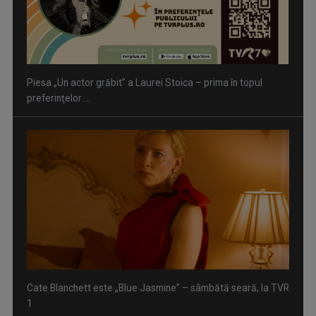
Cate Blanchett este „Blue Jasmine” – sâmbătă seară, la TVR
1
Spectacol total la TVR: David Popovici și tricolorii luptă
pentru aur la ...