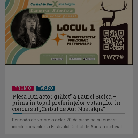
EVENIMENT ESTIVAL - Taberele ARC – Acolo unde începe
ACASĂ
PROMO
TVR.RO
TVR lansează un apel pentru proiecte de emisiuni
Piesa „Un actor grăbit” a Laurei Stoica –
prima în topul preferinţelor votanţilor în
concursul „Cerbul de Aur Nostalgia”
Perioada de votare a celor 70 de piese ce au cucerit
inimile românilor la Festivalul Cerbul de Aur s-a încheiat.