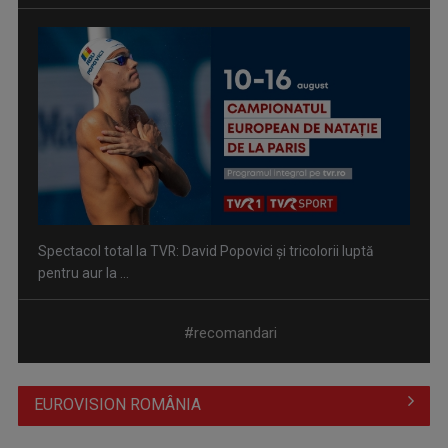
Prima câştigătoare a trofeului „Vedeta populară” şi-a
aniversat la TVR ...
#recomandari
EUROVISION ROMÂNIA