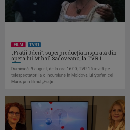
FILM
TVR1
„Frații Jderi”, superproducția inspirată din
Anda Călugăreanu cu „N-am noroc” – a cincea cea mai
opera lui Mihail Sadoveanu, la TVR 1
votată piesă în ...
Duminică, 9 august, de la ora 16.00, TVR 1 îi invită pe
telespectatori la o incursiune în Moldova lui Ștefan cel
Mare, prin filmul „Frații ...