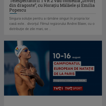
Telespectatorii TVR 2 văd comedia „Divorţ
din dragoste”, cu Horaţiu Mălăele şi Emilia
Popescu
Singura soluţie pentru a rămâne singuri în propria lor
casă este... divorţul. Filmul regizorului Andrei Blaier, cu o
Cum ne-a îmbolnăvit telefonul și cum salvarea era mereu
distribuţie de zile mari, se ...
acolo: Mai încet, fă ...
Anda Călugăreanu cu „N-am noroc” – a cincea cea mai
votată piesă în ...