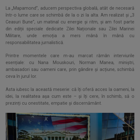
La „Mapamond”, aducem perspectiva globală, atât de necesară
într-o lume care se schimbă de la o zi la alta. Am realizat și „3
Ceasuri Bune”, un matinal cu energie și ritm, și am fost parte
din ediții speciale dedicate Zilei Naționale sau Zilei Marinei
Militare, unde emoția a mers mână în mână cu
responsabilitatea jurnalistică.
Printre momentele care m-au marcat rămân interviurile
esențiale: cu Nana Mouskouri, Norman Manea, miniștri,
ambasadori sau oameni care, prin gândire și acțiune, schimbă
ceva în jurul lor.
Asta iubesc la această meserie: că îți oferă acces la oameni, la
idei, la realitatea așa cum este – și îți cere, în schimb, să o
prezinți cu onestitate, empatie și discernământ.