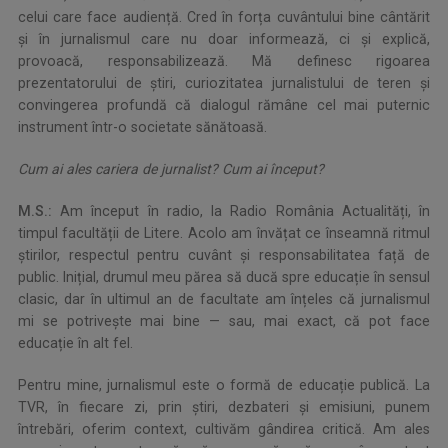
celui care face audiență. Cred în forța cuvântului bine cântărit
și în jurnalismul care nu doar informează, ci și explică,
provoacă, responsabilizează. Mă definesc rigoarea
prezentatorului de știri, curiozitatea jurnalistului de teren și
convingerea profundă că dialogul rămâne cel mai puternic
instrument într-o societate sănătoasă.
Cum ai ales cariera de jurnalist? Cum ai început?
M.S.:
Am început în radio, la Radio România Actualități, în
timpul facultății de Litere. Acolo am învățat ce înseamnă ritmul
știrilor, respectul pentru cuvânt și responsabilitatea față de
public. Inițial, drumul meu părea să ducă spre educație în sensul
clasic, dar în ultimul an de facultate am înțeles că jurnalismul
mi se potrivește mai bine — sau, mai exact, că pot face
educație în alt fel.
Pentru mine, jurnalismul este o formă de educație publică. La
TVR, în fiecare zi, prin știri, dezbateri și emisiuni, punem
întrebări, oferim context, cultivăm gândirea critică. Am ales