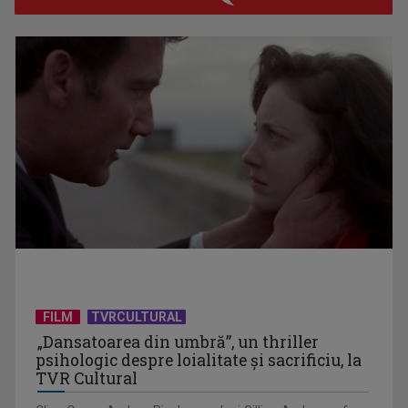
Prima câştigătoare a trofeului „Vedeta populară” şi-a
aniversat la TVR ...
Întâlnire cu jazz-ul autohton, la TVR Cultural: „Contemporan
în România”, un ...
FILM
TVRCULTURAL
„Dansatoarea din umbră”, un thriller
psihologic despre loialitate și sacrificiu, la
TVR Cultural