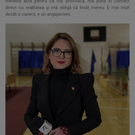
meseria asta pentru că mă provoacă, mă pune în contact
direct cu realitatea și mă obligă să învăț mereu. E mai mult
decât o carieră, e un angajament.