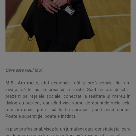
Care este visul tău?
M.S.:
Am multe, atât personale, cât și profesionale, dar am
învățat să le las să crească în liniște. Sunt un om deschis,
prezent pe rețelele sociale, conectat la realitate și mereu în
dialog cu publicul, dar când vine vorba de dorințele mele cele
mai profunde, prefer să le țin aproape, până prind contur.
Poate e superstiție, poate e instinct.
În plan profesional, visez la un jurnalism care construiește, care
nu doar informează, ci și educă, inspiră, responsabilizează.