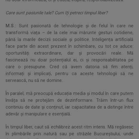
Care sunt pasiunile tale? Cum îţi petreci timpul liber?
M.S.:
Sunt pasionată de tehnologie și de felul în care ne
transformă viața – de la cele mai mărunte gesturi cotidiene,
până la marile decizii sociale și politice. Inteligența artificială
face parte din acest prezent în schimbare, cu tot ce aduce:
oportunități extraordinare, dar și provocări reale. Mă
fascinează nu doar potențialul ei, ci și responsabilitatea pe
care o presupune. Cred că avem datoria să fim atenți,
informați și implicați, pentru ca aceste tehnologii să ne
servească, nu să ne domine.
În paralel, mă preocupă educația media și modul în care putem
învăța să ne protejăm de dezinformare. Trăim într-un flux
continuu de date și conținut, iar capacitatea de a distinge între
adevăr și manipulare e esențială.
În timpul liber, caut să echilibrez acest ritm intens. Mă regăsesc
în plimbările prin natură sau pe străzile Bucureștiului, unde