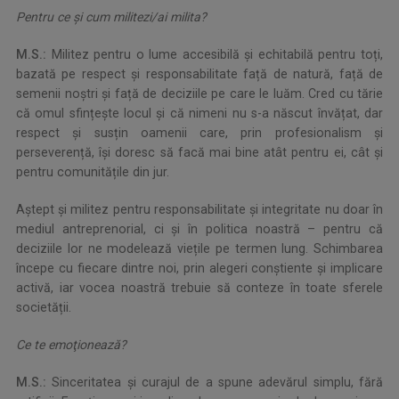
Pentru ce şi cum militezi/ai milita?
M.S.:
Militez pentru o lume accesibilă și echitabilă pentru toți,
bazată pe respect și responsabilitate față de natură, față de
semenii noștri și față de deciziile pe care le luăm. Cred cu tărie
că omul sfințește locul și că nimeni nu s-a născut învățat, dar
respect și susțin oamenii care, prin profesionalism și
perseverență, își doresc să facă mai bine atât pentru ei, cât și
pentru comunitățile din jur.
Aștept și militez pentru responsabilitate și integritate nu doar în
mediul antreprenorial, ci și în politica noastră – pentru că
deciziile lor ne modelează viețile pe termen lung. Schimbarea
începe cu fiecare dintre noi, prin alegeri conștiente și implicare
activă, iar vocea noastră trebuie să conteze în toate sferele
societății.
Ce te emoţionează?
M.S.:
Sinceritatea și curajul de a spune adevărul simplu, fără