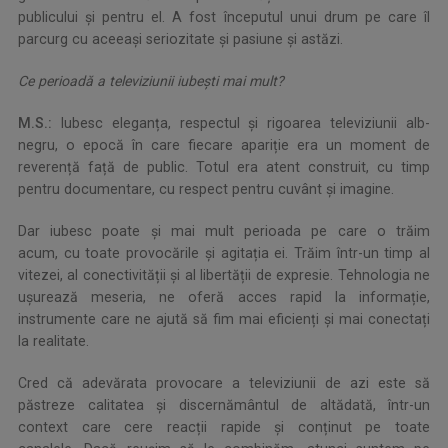
publicului și pentru el. A fost începutul unui drum pe care îl
parcurg cu aceeași seriozitate și pasiune și astăzi.
Ce perioadă a televiziunii iubeşti mai mult?
M.S.:
Iubesc eleganța, respectul și rigoarea televiziunii alb-
negru, o epocă în care fiecare apariție era un moment de
reverență față de public. Totul era atent construit, cu timp
pentru documentare, cu respect pentru cuvânt și imagine.
Dar iubesc poate și mai mult perioada pe care o trăim
acum, cu toate provocările și agitația ei. Trăim într-un timp al
vitezei, al conectivității și al libertății de expresie. Tehnologia ne
ușurează meseria, ne oferă acces rapid la informație,
instrumente care ne ajută să fim mai eficienți și mai conectați
la realitate.
Cred că adevărata provocare a televiziunii de azi este să
păstreze calitatea și discernământul de altădată, într-un
context care cere reacții rapide și conținut pe toate