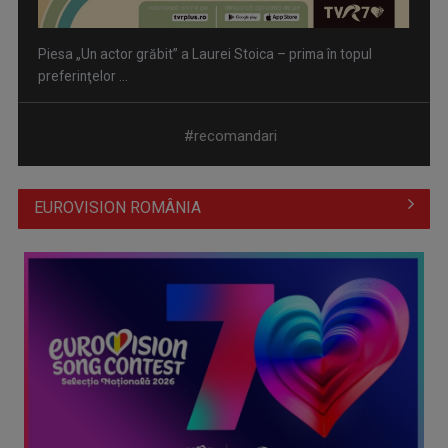
Piesa „Un actor grăbit” a Laurei Stoica – prima în topul
preferinţelor ...
#recomandari
EUROVISION ROMÂNIA
Cate Blanchett este „Blue Jasmine” – sâmbătă seară, la TVR
1