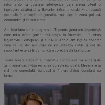
informațiilor și business intelligence, care mi-au oferit o
înțelegere strategică a fluxurilor informaționale – o resursă
esențială în meseria de jurnalist, mai ales în zona politică,
economică și de securitate.
Am fost bursieră în programul JTI pentru jurnalism, experiență
care mi-a oferit șansa unui stagiu la Bruxelles – în inima
legislativului european și a NATO. Acolo am înțeles concret
cum se iau deciziile care ne influențează viețile și cât de
important este să le comunicăm corect, echilibrat și clar.
Toate aceste etape m-au format și continuă să mă ajute zi de
zi. În jurnalism, învățarea nu se oprește niciodată. Meseria asta
mă ține conectată, curioasă și într-un dialog constant cu
lumea.