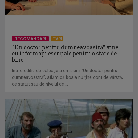
RECOMANDARI
TVRI
”Un doctor pentru dumneavoastră” vine
cu informații esențiale pentru o stare de
bine
Într-o ediţie de colecție a emisiunii ”Un doctor pentru
EVENIMENT ESTIVAL - Taberele ARC – Acolo unde începe
dumneavoastră”, aflăm că boala nu ține cont de vârstă,
ACASĂ
de statut sau de nivelul de ...