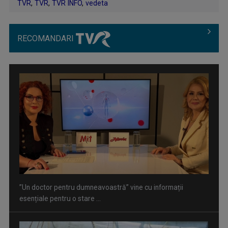
TVR
,
TVR
,
TVR INFO
,
vedeta
RECOMANDARI
”Un doctor pentru dumneavoastră” vine cu informații
esențiale pentru o stare ...