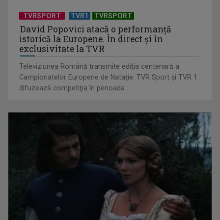
TVRSPORT
TVR1
TVRSPORT
David Popovici atacă o performanţă
istorică la Europene. În direct şi în
exclusivitate la TVR
Televiziunea Română transmite ediţia centenară a
Campionatelor Europene de Nataţie. TVR Sport şi TVR 1
difuzează competiţia în perioada ...
„Cerul” trupei Proconsul – a şasea cea mai votată piesă în
concursul „Cerbul ...