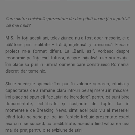
Care dintre emisiunile prezentate de tine până acum ţi s-a potrivit
cel mai mult?
M.S.:
În toți acești ani, televiziunea nu a fost doar meserie, ci o
călătorie prin realitate – trăită, înțeleasă și transmisă. Fiecare
proiect m-a format diferit. La „Banii, azi”, vorbesc despre
economie pe înțelesul tuturor, despre inițiativă, risc și inovație.
Îmi place să pun în lumină oamenii care construiesc România,
discret, dar temeinic.
Știrile și edițiile speciale îmi pun în valoare rigoarea, intuiția și
capacitatea de a rămâne clară într-un peisaj mereu în mișcare.
Îmi place să spun că fac „știri de încredere”, pentru că sunt bine
documentate, echilibrate și susținute de fapte. Iar în
momentele de Breaking News, simt acel puls viu al meseriei,
când totul se scrie pe loc, iar faptele trebuie prezentate exact
aşa cum se succed, cu credibilitate, aceasta fiind valoarea cea
mai de preţ pentru o televiziune de ştiri.