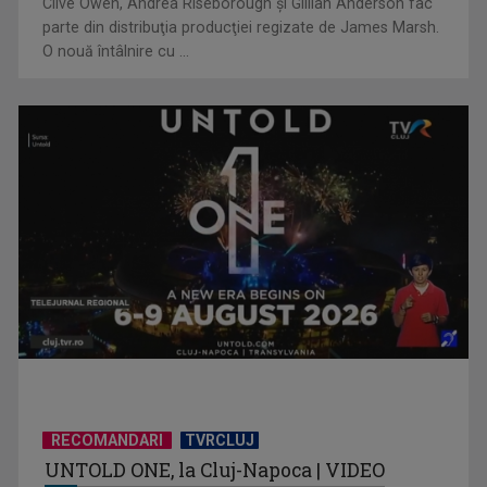
Clive Owen, Andrea Riseborough şi Gillian Anderson fac
parte din distribuţia producţiei regizate de James Marsh.
O nouă întâlnire cu ...
Piesa „Inimă, nu fi de piatră” a Corinei Chiriac ia argintul în
concursul ...
RECOMANDARI
TVRCLUJ
UNTOLD ONE, la Cluj-Napoca | VIDEO