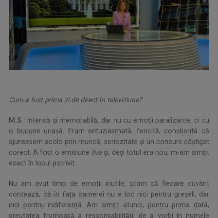
Cum a fost prima zi de direct în televiziune?
M.S.:
Intensă și memorabilă, dar nu cu emoții paralizante, ci cu
o bucurie uriașă. Eram entuziasmată, fericită, conștientă că
ajunsesem acolo prin muncă, seriozitate și un concurs câștigat
corect. A fost o emisiune
live
și, deși totul era nou, m-am simțit
exact în locul potrivit.
Nu am avut timp de emoții inutile, știam că fiecare cuvânt
contează, că în fața camerei nu e loc nici pentru greșeli, dar
nici pentru indiferență. Am simțit atunci, pentru prima dată,
greutatea frumoasă a responsabilității de a vorbi în numele