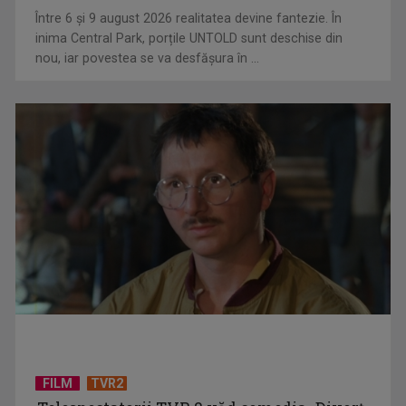
Hora care unește generații | VIDEO
Între 6 și 9 august 2026 realitatea devine fantezie. În
inima Central Park, porțile UNTOLD sunt deschise din
nou, iar povestea se va desfășura în ...
Piesa Angelei Similea „După noapte vine zi” – pe podium şi
acum în inimile ...
FILM
TVR2