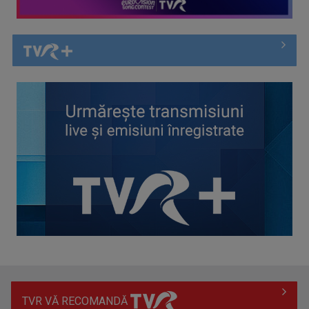
Spectacol total la TVR: David Popovici și tricolorii luptă
pentru aur la ...
TVR VĂ RECOMANDĂ