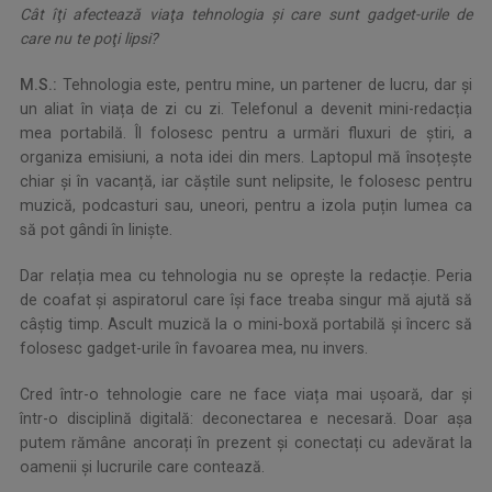
Cât îţi afectează viaţa tehnologia şi care sunt gadget-urile de
care nu te poţi lipsi?
M.S.:
Tehnologia este, pentru mine, un partener de lucru, dar și
un aliat în viața de zi cu zi. Telefonul a devenit mini-redacția
mea portabilă. Îl folosesc pentru a urmări fluxuri de știri, a
organiza emisiuni, a nota idei din mers. Laptopul mă însoțește
chiar și în vacanță, iar căștile sunt nelipsite, le folosesc pentru
muzică, podcasturi sau, uneori, pentru a izola puțin lumea ca
să pot gândi în liniște.
Dar relația mea cu tehnologia nu se oprește la redacție. Peria
de coafat și aspiratorul care își face treaba singur mă ajută să
câștig timp. Ascult muzică la o mini-boxă portabilă și încerc să
folosesc gadget-urile în favoarea mea, nu invers.
Cred într-o tehnologie care ne face viața mai ușoară, dar și
într-o disciplină digitală: deconectarea e necesară. Doar așa
putem rămâne ancorați în prezent și conectați cu adevărat la
oamenii și lucrurile care contează.