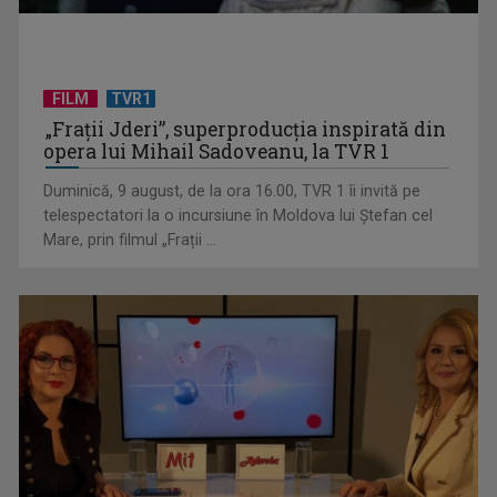
FILM
TVR1
„Spune-mi”, piesa Monicăi Anghel – a patra cea mai votată
„Frații Jderi”, superproducția inspirată din
în concursul ...
opera lui Mihail Sadoveanu, la TVR 1
Duminică, 9 august, de la ora 16.00, TVR 1 îi invită pe
telespectatori la o incursiune în Moldova lui Ștefan cel
Mare, prin filmul „Frații ...
CONCACAF respinge planul FIFA de privatizare parțială a
activităților comerciale