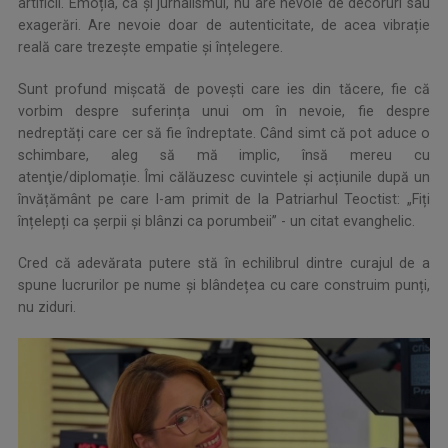
artificii. Emoția, ca și jurnalismul, nu are nevoie de decoruri sau
exagerări. Are nevoie doar de autenticitate, de acea vibrație
reală care trezește empatie și înțelegere.
Sunt profund mișcată de povești care ies din tăcere, fie că
vorbim despre suferința unui om în nevoie, fie despre
nedreptăți care cer să fie îndreptate. Când simt că pot aduce o
schimbare, aleg să mă implic, însă mereu cu
atenţie/diplomație. Îmi călăuzesc cuvintele și acțiunile după un
învățământ pe care l-am primit de la Patriarhul Teoctist: „Fiți
înțelepți ca șerpii și blânzi ca porumbeii” - un citat evanghelic.
Cred că adevărata putere stă în echilibrul dintre curajul de a
spune lucrurilor pe nume și blândețea cu care construim punți,
nu ziduri.