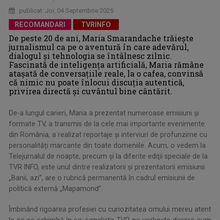
publicat: Joi, 04 Septembrie 2025
RECOMANDARI
TVRINFO
De peste 20 de ani, Maria Smarandache trăiește
jurnalismul ca pe o aventură în care adevărul,
dialogul și tehnologia se întâlnesc zilnic.
Fascinată de inteligența artificială, Maria rămâne
atașată de conversațiile reale, la o cafea, convinsă
că nimic nu poate înlocui discuţia autentică,
privirea directă și cuvântul bine cântărit.
De-a lungul carieri, Maria a prezentat numeroase emisiuni și
formate TV, a transmis de la cele mai importante evenimente
din România, a realizat reportaje și interviuri de profunzime cu
personalități marcante din toate domeniile. Acum, o vedem la
Telejurnalul de noapte, precum şi la diferite ediţii speciale de la
TVR INFO, este unul dintre realizatorii şi prezentatorii emisiunii
„Banii, azi”, are o rubrică permanentă în cadrul emisiunii de
politică externă „Mapamond”.
Îmbinând rigoarea profesiei cu curiozitatea omului mereu atent
la ce se schimbă în jur, jurnalista TVR ne vorbeşte despre cum