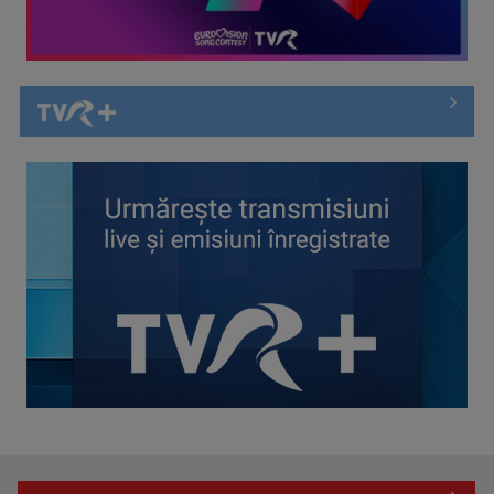
Întâlnire cu jazz-ul autohton, la TVR Cultural: „Contemporan
în România”, un ...