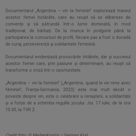
Documentarul „Argentina – vin la feminin” explorează traseul
acestor femei hotărâte, care au reușit să se elibereze de
convenții și să pătrundă într-o lume dominată, în mod
tradițional, de bărbați. De la munca în podgorie până la
participarea la concursuri de profil, fiecare pas a fost o dovadă
de curaj, perseverență și solidaritate feminină.
Documentarul evidențiază provocările întâlnite, dar și succesul
acestor femei care, prin pasiune și determinare, au reușit să
transforme o criză într-o oportunitate.
„Argentina – vin la feminin” („Argentine, quand le vin rime avec
féminin”, Franţa-Germania, 2023) este mai mult decât o
poveste despre vin, este o celebrare a renașterii, a solidarității
și a forței de a schimba regulile jocului. Joi, 17 iulie, de la ora
10:30, la TVR 2.
Credit foto: © MedienKontor / German Kral