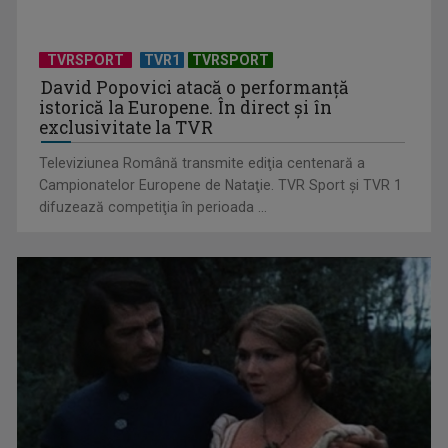
la TVR 1
TVRSPORT
TVR1
TVRSPORT
David Popovici atacă o performanţă
istorică la Europene. În direct şi în
exclusivitate la TVR
Televiziunea Română transmite ediţia centenară a
Campionatelor Europene de Nataţie. TVR Sport şi TVR 1
difuzează competiţia în perioada ...
Un reper al cinematografiei mondiale, la TVR Cultural:
„Roma, oraș deschis”