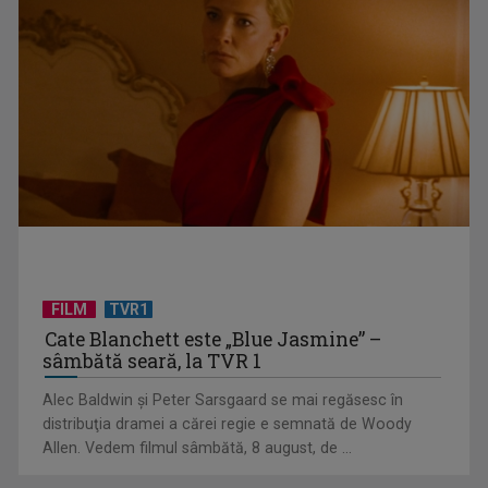
Virtuozitate și sonorităţi populare surprinzătoare, în a doua
ediţie „best ...
FILM
TVR1
Cate Blanchett este „Blue Jasmine” –
sâmbătă seară, la TVR 1
Alec Baldwin şi Peter Sarsgaard se mai regăsesc în
Primul Palme d'Or al lui Emir Kusturica este „Filmul de artă”
distribuţia dramei a cărei regie e semnată de Woody
de duminică, ...
Allen. Vedem filmul sâmbătă, 8 august, de ...