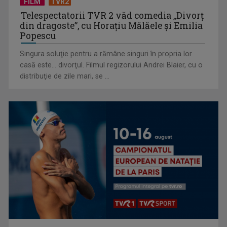
FILM
TVR2
Telespectatorii TVR 2 văd comedia „Divorţ
din dragoste”, cu Horaţiu Mălăele şi Emilia
Popescu
Singura soluţie pentru a rămâne singuri în propria lor
casă este... divorţul. Filmul regizorului Andrei Blaier, cu o
distribuţie de zile mari, se ...
TVR lansează un apel pentru proiecte de emisiuni
"Robin Hood"-ul serialelor coreene: "Iljimae, hoţul fantomă",