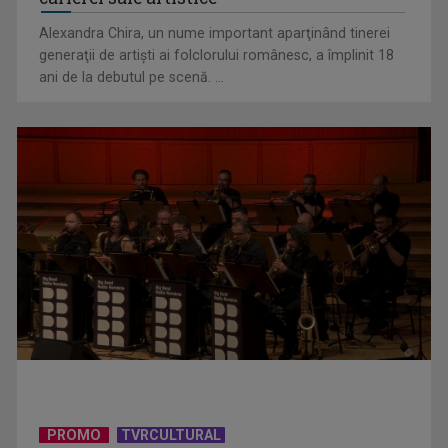
Alexandra Chira, un nume important aparţinând tinerei
generaţii de artişti ai folclorului românesc, a împlinit 18
ani de la debutul pe scenă. ...
David Popovici atacă o performanţă istorică la Europene. În
direct şi în ...
PROMO
TVRCULTURAL