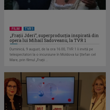
FILM
TVR1
De peste 160 de ani în slujba culturii românești. Povestea
„Frații Jderi”, superproducția inspirată din
„Societății” din ...
opera lui Mihail Sadoveanu, la TVR 1
Duminică, 9 august, de la ora 16.00, TVR 1 îi invită pe
telespectatori la o incursiune în Moldova lui Ștefan cel
Mare, prin filmul „Frații ...
Visul începe la „Vedeta Familiei”! Au început înscrierile
pentru sezonul 9