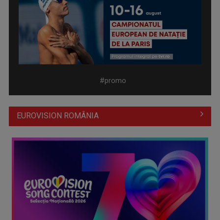
Spectacol total la TVR: David Popovici și tricolorii luptă
pentru aur la ...
#promo
EUROVISION ROMÂNIA
Prima câştigătoare a trofeului „Vedeta populară” şi-a
aniversat la TVR ...