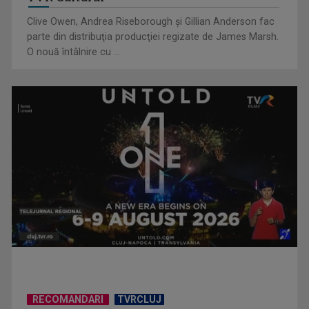
Clive Owen, Andrea Riseborough şi Gillian Anderson fac
parte din distribuţia producţiei regizate de James Marsh.
O nouă întâlnire cu ...
Anda Călugăreanu cu „N-am noroc” – a cincea cea mai
votată piesă în ...
RECOMANDARI
TVRCLUJ