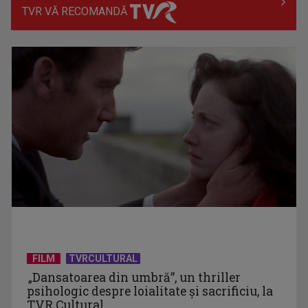
TVR VĂ RECOMANDĂ
Piesa „Inimă, nu fi de piatră” a Corinei Chiriac ia argintul în
concursul ...
Piesa Angelei Similea „După noapte vine zi” – pe podium şi
acum în inimile ...
FILM
TVRCULTURAL
„Dansatoarea din umbră”, un thriller
psihologic despre loialitate și sacrificiu, la
TVR Cultural