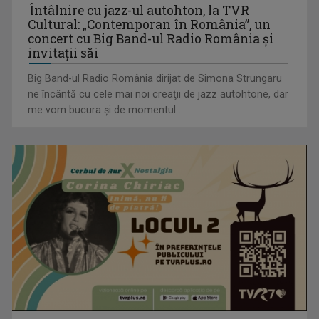
Întâlnire cu jazz-ul autohton, la TVR
Cultural: „Contemporan în România”, un
„Frații Jderi”, superproducția inspirată din opera lui Mihail
concert cu Big Band-ul Radio România şi
Sadoveanu, la ...
invitaţii săi
Big Band-ul Radio România dirijat de Simona Strungaru
ne încântă cu cele mai noi creaţii de jazz autohtone, dar
me vom bucura şi de momentul ...
Serialul „Toate pânzele sus!” ne umple duminicile de
aventură, la TVR 2