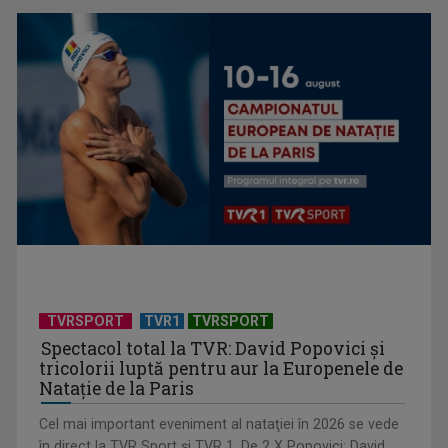
Cum ar fi „Vacanţa în casa din Franţa”? Ne facem o idee
urmărind ...
TVRSPORT
TVR1
TVRSPORT
Spectacol total la TVR: David Popovici și
tricolorii luptă pentru aur la Europenele de
Natație de la Paris
Cel mai important eveniment al nataţiei în 2026 se vede
în direct la TVR Sport şi TVR 1. De 2 X Popovici: David,