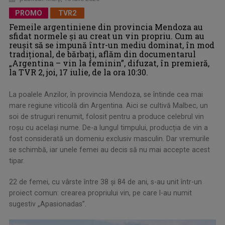
PROMO
TVR2
Femeile argentiniene din provincia Mendoza au
sfidat normele și au creat un vin propriu. Cum au
reușit să se impună într-un mediu dominat, în mod
tradițional, de bărbați, aflăm din documentarul
„Argentina – vin la feminin”, difuzat, în premieră,
la TVR 2, joi, 17 iulie, de la ora 10:30.
La poalele Anzilor, în provincia Mendoza, se întinde cea mai
mare regiune viticolă din Argentina. Aici se cultivă Malbec, un
soi de struguri renumit, folosit pentru a produce celebrul vin
roșu cu același nume. De-a lungul timpului, producția de vin a
fost considerată un domeniu exclusiv masculin. Dar vremurile
se schimbă, iar unele femei au decis să nu mai accepte acest
tipar.
22 de femei, cu vârste între 38 și 84 de ani, s-au unit într-un
proiect comun: crearea propriului vin, pe care l-au numit
sugestiv „Apasionadas”.