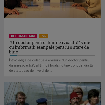
RECOMANDARI
TVRI
”Un doctor pentru dumneavoastră” vine
cu informații esențiale pentru o stare de
bine
Într-o ediţie de colecție a emisiunii ”Un doctor pentru
Octavian Cotescu, în rolul maiorului Vigu, pus să rezolve
dumneavoastră”, aflăm că boala nu ține cont de vârstă,
misterul unei ...
de statut sau de nivelul de ...