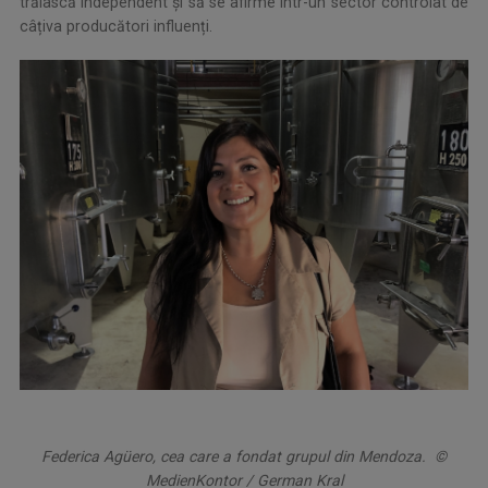
trăiască independent și să se afirme într-un sector controlat de
câțiva producători influenți.
Federica Agüero, cea care a fondat grupul din Mendoza. ©
MedienKontor / German Kral