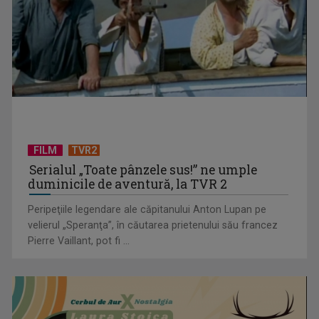
„Brazilia – întoarcerea la pădure”: salvarea vine din
înţelepciunea veche, ...
FILM
TVR2
Serialul „Toate pânzele sus!” ne umple
duminicile de aventură, la TVR 2
Peripeţiile legendare ale căpitanului Anton Lupan pe
velierul „Speranţa”, în căutarea prietenului său francez
Pierre Vaillant, pot fi ...
Tenis internațional la Târgu Mureș! TVR Sport transmite
finalele AXERIA Open ...