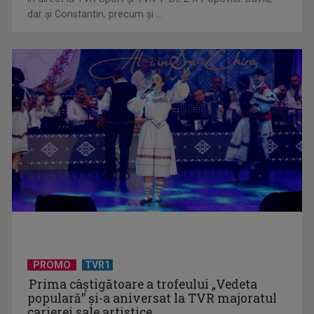
dar şi Constantin, precum şi ...
„Dansatoarea din umbră”, un thriller psihologic despre
loialitate și ...
Telespectatorii TVR 2 văd comedia „Divorţ din dragoste”, cu
Horaţiu Mălăele ...
PROMO
TVR1
Prima câştigătoare a trofeului „Vedeta
populară” şi-a aniversat la TVR majoratul
carierei sale artistice