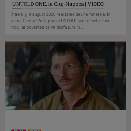
UNTOLD ONE, la Cluj-Napoca | VIDEO
„Cerul” trupei Proconsul – a şasea cea mai votată piesă în
Între 6 și 9 august 2026 realitatea devine fantezie. În
concursul „Cerbul ...
inima Central Park, porțile UNTOLD sunt deschise din
nou, iar povestea se va desfășura în ...
„Spune-mi”, piesa Monicăi Anghel – a patra cea mai votată
în concursul ...