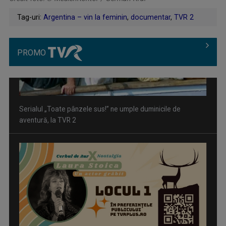
Tag-uri:
Argentina – vin la feminin
,
documentar
,
TVR 2
PROMO
Piesa „Un actor grăbit” a Laurei Stoica – prima în topul
preferinţelor ...