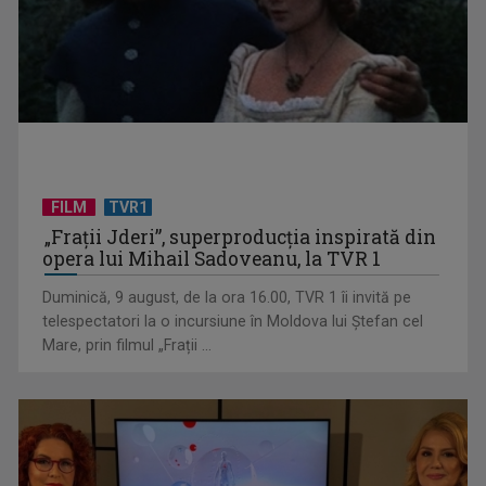
FILM
TVR1
„Frații Jderi”, superproducția inspirată din
Anda Călugăreanu cu „N-am noroc” – a cincea cea mai
opera lui Mihail Sadoveanu, la TVR 1
votată piesă în ...
Duminică, 9 august, de la ora 16.00, TVR 1 îi invită pe
telespectatori la o incursiune în Moldova lui Ștefan cel
Mare, prin filmul „Frații ...