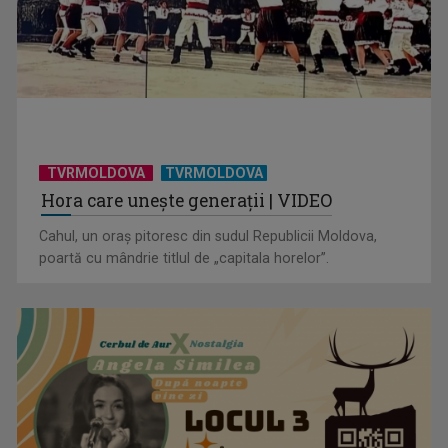
„Frații Jderi”, superproducția inspirată din opera lui Mihail
Sadoveanu, la ...
TVRMOLDOVA
TVRMOLDOVA
Hora care unește generații | VIDEO
Cahul, un oraș pitoresc din sudul Republicii Moldova,
poartă cu mândrie titlul de „capitala horelor”.
”Un doctor pentru dumneavoastră” vine cu informații
esențiale pentru o stare ...