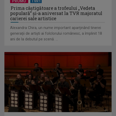
PROMO
TVR1
Prima câştigătoare a trofeului „Vedeta
populară” şi-a aniversat la TVR majoratul
carierei sale artistice
Alexandra Chira, un nume important aparţinând tinerei
generaţii de artişti ai folclorului românesc, a împlinit 18
ani de la debutul pe scenă. ...
De peste 160 de ani în slujba culturii românești. Povestea
„Societății” din ...