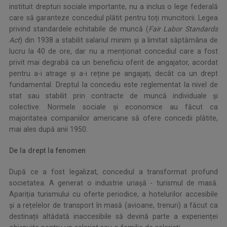
instituit drepturi sociale importante, nu a inclus o lege federală
care să garanteze concediul plătit pentru toți muncitorii. Legea
privind standardele echitabile de muncă (
Fair Labor Standards
Act
) din 1938 a stabilit salariul minim și a limitat săptămâna de
lucru la 40 de ore, dar nu a menționat concediul care a fost
privit mai degrabă ca un beneficiu oferit de angajator, acordat
pentru a-i atrage și a-i reține pe angajați, decât ca un drept
fundamental. Dreptul la concediu este reglementat la nivel de
stat sau stabilit prin contracte de muncă individuale și
colective. Normele sociale și economice au făcut ca
majoritatea companiilor americane să ofere concedii plătite,
mai ales după anii 1950.
De la drept la fenomen
După ce a fost legalizat, concediul a transformat profund
societatea. A generat o industrie uriașă - turismul de masă.
Apariția turismului cu oferte periodice, a hotelurilor accesibile
și a rețelelor de transport în masă (avioane, trenuri) a făcut ca
destinații altădată inaccesibile să devină parte a experienței