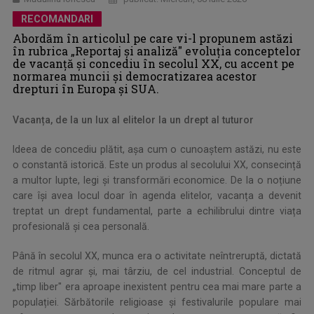
RECOMANDARI
Abordăm în articolul pe care vi-l propunem astăzi
în rubrica „Reportaj și analiză" evoluția conceptelor
de vacanță și concediu în secolul XX, cu accent pe
normarea muncii și democratizarea acestor
drepturi în Europa și SUA.
Vacanța, de la un lux al elitelor la un drept al tuturor
Ideea de concediu plătit, așa cum o cunoaștem astăzi, nu este
o constantă istorică. Este un produs al secolului XX, consecință
a multor lupte, legi și transformări economice. De la o noțiune
care își avea locul doar în agenda elitelor, vacanța a devenit
treptat un drept fundamental, parte a echilibrului dintre viața
profesională și cea personală.
Până în secolul XX, munca era o activitate neîntreruptă, dictată
de ritmul agrar și, mai târziu, de cel industrial. Conceptul de
„timp liber" era aproape inexistent pentru cea mai mare parte a
populației. Sărbătorile religioase și festivalurile populare mai