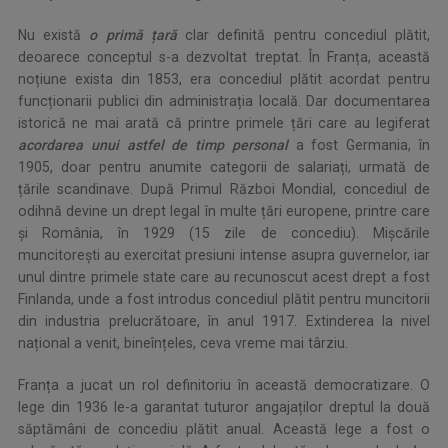
Nu există
o primă țară
clar definită pentru concediul plătit,
deoarece conceptul s-a dezvoltat treptat. În Franța, această
noțiune exista din 1853, era concediul plătit acordat pentru
funcționarii publici din administrația locală. Dar documentarea
istorică ne mai arată că printre primele țări care au legiferat
a
cordarea unui astfel de timp personal
a fost Germania, în
1905, doar pentru anumite categorii de salariați, urmată de
țările scandinave. După Primul Război Mondial, concediul de
odihnă devine un drept legal în multe țări europene, printre care
și România, în 1929 (15 zile de concediu). Mișcările
muncitorești au exercitat presiuni intense asupra guvernelor, iar
unul dintre primele state care au recunoscut acest drept a fost
Finlanda, unde a fost introdus concediul plătit pentru muncitorii
din industria prelucrătoare, în anul 1917. Extinderea la nivel
național a venit, bineînțeles, ceva vreme mai târziu.
Franța a jucat un rol definitoriu în această democratizare. O
lege din 1936 le-a garantat tuturor angajaților dreptul la două
săptămâni de concediu plătit anual. Această lege a fost o