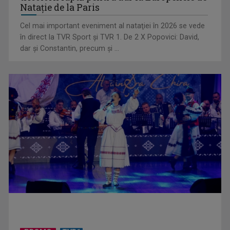
Natație de la Paris
Cel mai important eveniment al nataţiei în 2026 se vede
în direct la TVR Sport şi TVR 1. De 2 X Popovici: David,
dar şi Constantin, precum şi ...
„E cool să fii cult!”, în curând la TVR 1 și TVR 2
Universitatea de Vară, la Băile Tușnad | VIDEO