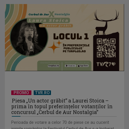
EVENIMENT ESTIVAL - Taberele ARC – Acolo unde începe
ACASĂ
PROMO
TVR.RO
TVR lansează un apel pentru proiecte de emisiuni
Piesa „Un actor grăbit” a Laurei Stoica –
prima în topul preferinţelor votanţilor în
concursul „Cerbul de Aur Nostalgia”
Perioada de votare a celor 70 de piese ce au cucerit
inimile românilor la Festivalul Cerbul de Aur s-a încheiat.