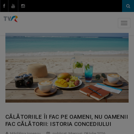
CĂLĂTORIILE ÎI FAC PE OAMENI, NU OAMENII
FAC CĂLĂTORII: ISTORIA CONCEDIULUI
Mădălina Ionescu
publicat: Miercuri, 08 Iulie 2026