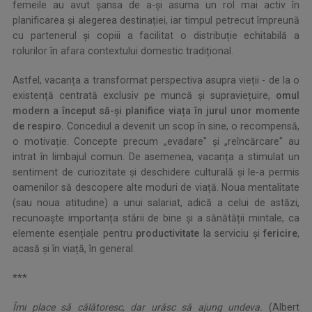
femeile au avut șansa de a-și asuma un rol mai activ în
planificarea și alegerea destinației, iar timpul petrecut împreună
cu partenerul și copiii a facilitat o distribuție echitabilă a
rolurilor în afara contextului domestic tradițional.
Astfel, vacanța a transformat perspectiva asupra vieții - de la o
existență centrată exclusiv pe muncă și supraviețuire,
omul
modern a început să-și planifice viața în jurul unor momente
de respiro.
Concediul a devenit un scop în sine, o recompensă,
o motivație. Concepte precum „evadare" și „reîncărcare" au
intrat în limbajul comun. De asemenea, vacanța a stimulat un
sentiment de curiozitate și deschidere culturală și le-a permis
oamenilor să descopere alte moduri de viață. Noua mentalitate
(sau noua atitudine) a unui salariat, adică a celui de astăzi,
recunoaște importanța stării de bine și a sănătății mintale, ca
elemente esențiale pentru
productivitate
la serviciu și
fericire
,
acasă și în viață, în general.
***
Îmi place să călătoresc, dar urăsc să ajung undeva.
(Albert