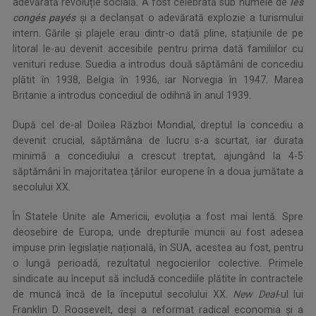
adevărată revoluție socială. A fost celebrată sub numele de
les
congés payés
și a declanșat o adevărată explozie a turismului
intern. Gările și plajele erau dintr-o dată pline, stațiunile de pe
litoral le-au devenit accesibile pentru prima dată familiilor cu
venituri reduse. Suedia a introdus două săptămâni de concediu
plătit în 1938, Belgia în 1936, iar Norvegia în 1947. Marea
Britanie a introdus concediul de odihnă în anul 1939.
După cel de-al Doilea Război Mondial, dreptul la concediu a
devenit crucial, săptămâna de lucru s-a scurtat, iar durata
minimă a concediului a crescut treptat, ajungând la 4-5
săptămâni în majoritatea țărilor europene în a doua jumătate a
secolului XX.
În Statele Unite ale Americii, evoluția a fost mai lentă. Spre
deosebire de Europa, unde drepturile muncii au fost adesea
impuse prin legislație națională, în SUA, acestea au fost, pentru
o lungă perioadă, rezultatul negocierilor colective. Primele
sindicate au început să includă concediile plătite în contractele
de muncă încă de la începutul secolului XX.
New Deal
-ul lui
Franklin D. Roosevelt, deși a reformat radical economia și a