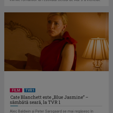
"Robin Hood"-ul serialelor coreene: "Iljimae, hoţul fantomă",
la TVR 1
FILM
TVR1
Cate Blanchett este „Blue Jasmine” –
sâmbătă seară, la TVR 1
Alec Baldwin şi Peter Sarsgaard se mai regăsesc în
Un reper al cinematografiei mondiale, la TVR Cultural: