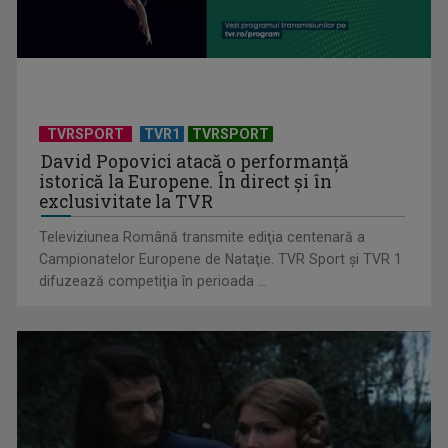
Piesa Angelei Similea „După noapte vine zi” – pe podium şi
acum în inimile ...
TVRSPORT
TVR1
TVRSPORT
David Popovici atacă o performanţă
istorică la Europene. În direct şi în
exclusivitate la TVR
Televiziunea Română transmite ediţia centenară a
Campionatelor Europene de Nataţie. TVR Sport şi TVR 1
difuzează competiţia în perioada ...
Cum ne-a îmbolnăvit telefonul și cum salvarea era mereu
acolo: Mai încet, fă ...