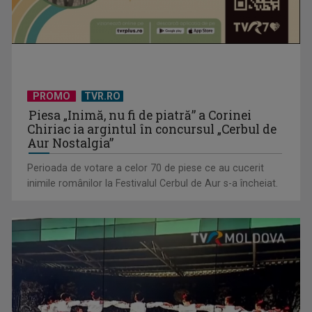
PROMO
TVR.RO
Piesa „Inimă, nu fi de piatră” a Corinei
David Popovici atacă o performanţă istorică la Europene. În
Chiriac ia argintul în concursul „Cerbul de
direct şi în ...
Aur Nostalgia”
Perioada de votare a celor 70 de piese ce au cucerit
inimile românilor la Festivalul Cerbul de Aur s-a încheiat.