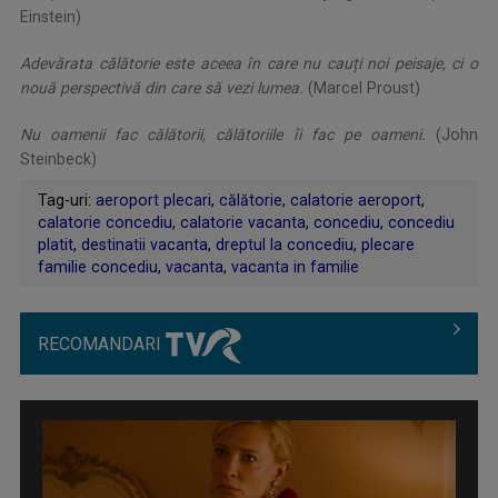
Einstein)
Adevărata călătorie este aceea în care nu cauți noi peisaje, ci o
nouă perspectivă din care să vezi lumea.
(Marcel Proust)
Nu oamenii fac călătorii, călătoriile îi fac pe oameni.
(John
Steinbeck)
Tag-uri:
aeroport plecari
,
călătorie
,
calatorie aeroport
,
calatorie concediu
,
calatorie vacanta
,
concediu
,
concediu
platit
,
destinatii vacanta
,
dreptul la concediu
,
plecare
familie concediu
,
vacanta
,
vacanta in familie
RECOMANDARI