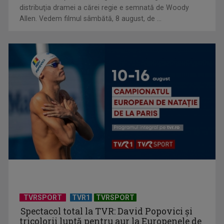
distribuţia dramei a cărei regie e semnată de Woody
„Roma, oraș deschis”
Allen. Vedem filmul sâmbătă, 8 august, de ...
Federația SANITAS suspendă temporar greva generală din
sistemul sanitar
TVRSPORT
TVR1
TVRSPORT
Spectacol total la TVR: David Popovici și
tricolorii luptă pentru aur la Europenele de