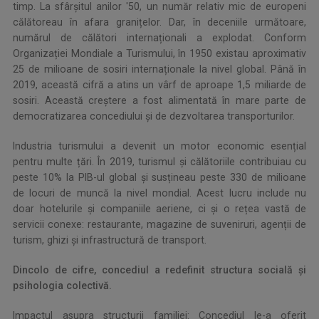
timp. La sfârșitul anilor '50, un număr relativ mic de europeni
călătoreau în afara granițelor. Dar, în deceniile următoare,
numărul de călători internaționali a explodat. Conform
Organizației Mondiale a Turismului, în 1950 existau aproximativ
25 de milioane de sosiri internaționale la nivel global. Până în
2019, această cifră a atins un vârf de aproape 1,5 miliarde de
sosiri. Această creștere a fost alimentată în mare parte de
democratizarea concediului și de dezvoltarea transporturilor.
Industria turismului a devenit un motor economic esențial
pentru multe țări. În 2019, turismul și călătoriile contribuiau cu
peste 10% la PIB-ul global și susțineau peste 330 de milioane
de locuri de muncă la nivel mondial. Acest lucru include nu
doar hotelurile și companiile aeriene, ci și o rețea vastă de
servicii conexe: restaurante, magazine de suveniruri, agenții de
turism, ghizi și infrastructură de transport.
Dincolo de cifre, concediul a redefinit structura socială și
psihologia colectivă.
Impactul asupra structurii familiei: Concediul le-a oferit