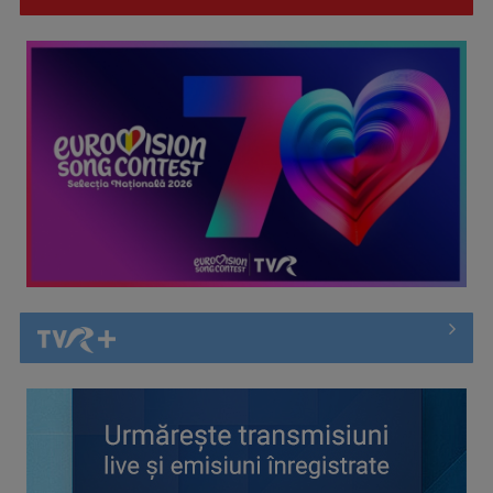
Întâlnire cu jazz-ul autohton, la TVR Cultural: „Contemporan
în România”, un ...
Piesa „Inimă, nu fi de piatră” a Corinei Chiriac ia argintul în
concursul ...