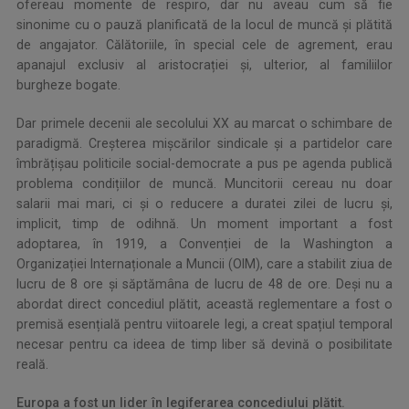
ofereau momente de respiro, dar nu aveau cum să fie
sinonime cu o pauză planificată de la locul de muncă și plătită
de angajator. Călătoriile, în special cele de agrement, erau
apanajul exclusiv al aristocrației și, ulterior, al familiilor
burgheze bogate.
Dar primele decenii ale secolului XX au marcat o schimbare de
paradigmă. Creșterea mișcărilor sindicale și a partidelor care
îmbrățișau politicile social-democrate a pus pe agenda publică
problema condițiilor de muncă. Muncitorii cereau nu doar
salarii mai mari, ci și o reducere a duratei zilei de lucru și,
implicit, timp de odihnă. Un moment important a fost
adoptarea, în 1919, a Convenției de la Washington a
Organizației Internaționale a Muncii (OIM), care a stabilit ziua de
lucru de 8 ore și săptămâna de lucru de 48 de ore. Deși nu a
abordat direct concediul plătit, această reglementare a fost o
premisă esențială pentru viitoarele legi, a creat spațiul temporal
necesar pentru ca ideea de timp liber să devină o posibilitate
reală.
Europa a fost un lider în legiferarea concediului plătit.