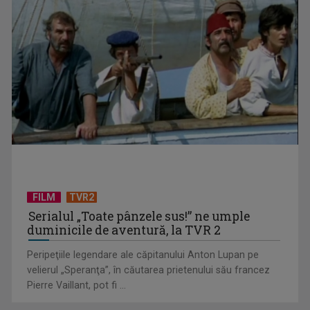
CONCACAF respinge planul FIFA de privatizare parțială a
activităților comerciale
FILM
TVR2
Serialul „Toate pânzele sus!” ne umple
duminicile de aventură, la TVR 2
Peripeţiile legendare ale căpitanului Anton Lupan pe
velierul „Speranţa”, în căutarea prietenului său francez
Pierre Vaillant, pot fi ...