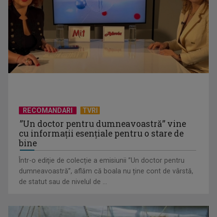
„Cerul” trupei Proconsul – a şasea cea mai votată piesă în
concursul „Cerbul ...
RECOMANDARI
TVRI
”Un doctor pentru dumneavoastră” vine
cu informații esențiale pentru o stare de
bine
Într-o ediţie de colecție a emisiunii ”Un doctor pentru
dumneavoastră”, aflăm că boala nu ține cont de vârstă,
„Spune-mi”, piesa Monicăi Anghel – a patra cea mai votată
de statut sau de nivelul de ...
în concursul ...