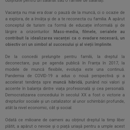
obișnuite pentru un salariat sau o familie de salariați.
Vacanța nu mai era doar o pauză de la muncă, ci o ocazie de
a explora, de a învăța și de a te reconecta cu familia. A apărut
conceptul de turism ca formă de educație informală și de
lărgire a orizonturilor.
Mass-media, filmele, serialele au
contribuit la idealizarea vacanței ca o evadare necesară, un
obiectiv ori un simbol al succesului și al vieții împlinite.
De la concedii prelungite pentru familii, la dreptul la
deconectare, pus pe agenda publică în Franța în 2017, la
modele de muncă flexibile, evoluția este una continuă.
Pandemia de COVID-19 a adus o nouă perspectivă și a
accelerat tendința spre
muncă hibridă
, punând noi valori și
accente în balanța dintre viața profesională și cea personală.
Democratizarea concediului în secolul XX a fost o victorie a
drepturilor sociale și un catalizator al unor schimbări profunde,
atât la nivel economic, cât și social.
Odată ce milioane de oameni au obținut dreptul la timp liber
plătit, a apărut o nevoie și o piață uriașă pentru a umple acest