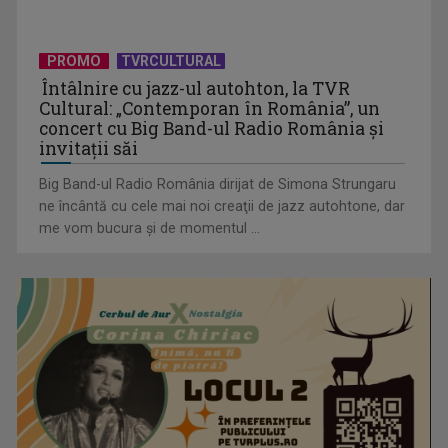
PROMO
TVRCULTURAL
Protest de amploare al fermierilor în Capitală
Întâlnire cu jazz-ul autohton, la TVR
Cultural: „Contemporan în România”, un
concert cu Big Band-ul Radio România şi
invitaţii săi
Big Band-ul Radio România dirijat de Simona Strungaru
ne încântă cu cele mai noi creaţii de jazz autohtone, dar
me vom bucura şi de momentul ...
Visul începe la „Vedeta Familiei”! Au început înscrierile
pentru sezonul 9