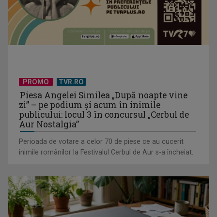
Serialul „Toate pânzele sus!” ne umple duminicile de
PROMO
TVR.RO
aventură, la TVR 2
Piesa Angelei Similea „După noapte vine
zi” – pe podium şi acum în inimile
publicului: locul 3 în concursul „Cerbul de
Aur Nostalgia”
Perioada de votare a celor 70 de piese ce au cucerit
inimile românilor la Festivalul Cerbul de Aur s-a încheiat.
Piesa „Un actor grăbit” a Laurei Stoica – prima în topul