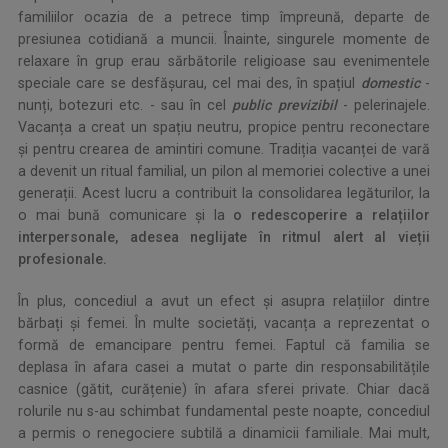
familiilor ocazia de a petrece timp împreună, departe de
presiunea cotidiană a muncii. Înainte, singurele momente de
relaxare în grup erau sărbătorile religioase sau evenimentele
speciale care se desfășurau, cel mai des, în spațiul
domestic
-
nunți, botezuri etc. - sau în cel
public previzibil
- pelerinajele.
Vacanța a creat un spațiu neutru, propice pentru reconectare
și pentru crearea de amintiri comune. Tradiția vacanței de vară
a devenit un ritual familial, un pilon al memoriei colective a unei
generații. Acest lucru a contribuit la consolidarea legăturilor, la
o mai bună comunicare și la
o redescoperire a relațiilor
interpersonale, adesea neglijate în ritmul alert al vieții
profesionale.
În plus, concediul a avut un efect și asupra relațiilor dintre
bărbați și femei. În multe societăți, vacanța a reprezentat o
formă de emancipare pentru femei. Faptul că familia se
deplasa în afara casei a mutat o parte din responsabilitățile
casnice (gătit, curățenie) în afara sferei private. Chiar dacă
rolurile nu s-au schimbat fundamental peste noapte, concediul
a permis o renegociere subtilă a dinamicii familiale. Mai mult,