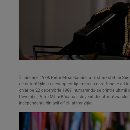
În ianuarie 1989, Petre Mihai Băcanu a fost arestat de Securi
ce autoritățile au descoperit tiparnița cu care fusese edita
chiar pe 22 decembrie 1989, numărându-se printre ultimii deț
Revoluție, Petre Mihai Băcanu a devenit director al ziarului
independente din anii dificili ai tranziției.