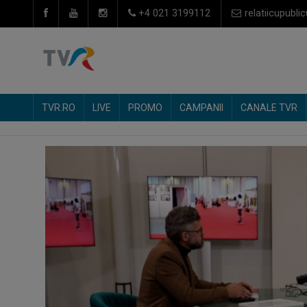
+4 021 3199112
relatiicupublic
TVR.RO
LIVE
PROMO
CAMPANII
CANALE TVR