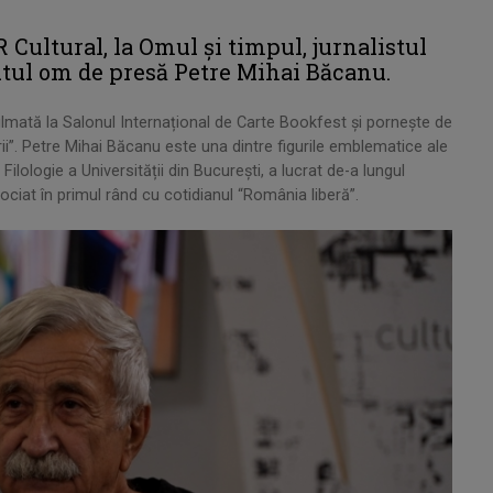
R Cultural, la Omul și timpul, jurnalistul
cutul om de presă Petre Mihai Băcanu.
filmată la Salonul Internațional de Carte Bookfest și pornește de
orii”. Petre Mihai Băcanu este una dintre figurile emblematice ale
lologie a Universității din București, a lucrat de-a lungul
ociat în primul rând cu cotidianul “România liberă”.