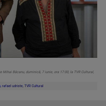
re Mihai Băcanu, duminică, 7 iunie, ora 17:00, la TVR Cultural,
u
,
rafael udriste
,
TVR Cultural