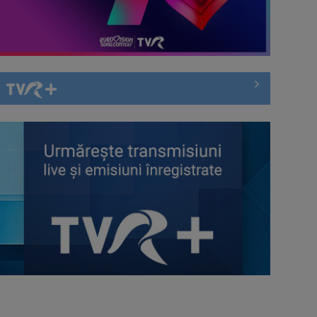
Întâlnire cu jazz-ul autohton, la
TVR Cultural: „Contemporan în
România”, un ...
Piesa „Inimă, nu fi de piatră” a
Corinei Chiriac ia argintul în
concursul ...
Hora care unește generații | VIDEO
Piesa Angelei Similea „După
noapte vine zi” – pe podium şi
acum în inimile ...