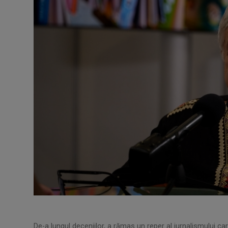
De-a lungul deceniilor, a rămas un reper al jurnalismului car