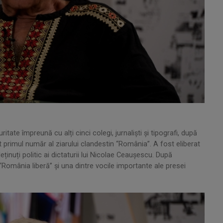
tate împreună cu alți cinci colegi, jurnaliști și tipografi, după
t primul număr al ziarului clandestin “România”. A fost eliberat
inuți politic ai dictaturii lui Nicolae Ceaușescu. După
 “România liberă” și una dintre vocile importante ale presei