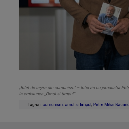
„Bilet de ieșire din comunism” – Interviu cu jurnalistul Pet
la emisiunea „Omul și timpul”.
Tag-uri:
comunism
,
omul si timpul
,
Petre Mihai Bacan