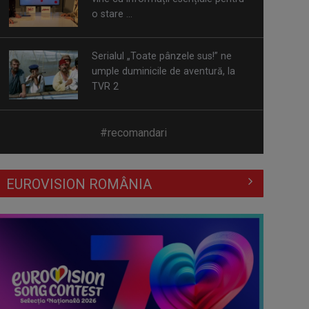
TVR 2
Piesa „Un actor grăbit” a Laurei
Stoica – prima în topul
preferinţelor ...
Cate Blanchett este „Blue Jasmine”
#recomandari
– sâmbătă seară, la TVR 1
EUROVISION ROMÂNIA
Spectacol total la TVR: David
Popovici și tricolorii luptă pentru
aur la ...
Prima câştigătoare a trofeului
„Vedeta populară” şi-a aniversat la
TVR ...