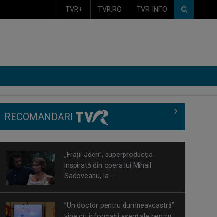
TVR+
TVR.RO
TVR INFO
RECOMANDARI
”Un doctor pentru dumneavoastră”
vine cu informații esențiale pentru
o stare ...
Serialul „Toate pânzele sus!” ne
umple duminicile de aventură, la