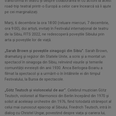
transformă în teatru și despre colaborarea ei cu actorii la acest
road-trip teatral printr-o Europă a celor care încearcă să îi ajute
pe cei marginalizați.
Marți, 6 decembrie la ora 18:00 (reluare miercuri, 7 decembrie,
ora 9:00), doi artiști, invitați în Festivalul internațional de teatru
de la Sibiu, FITS 2022, ne redescoperă poveștile Sibiului prin
arta și poveștile lor de viață.
„Sarah Brown și poveștile sinagogii din Sibiu”.
Sarah Brown,
dramaturg și regizor din Statele Unite, a scris și a montat un
spectacol în sinagoga din Sibiu, reînviind visurile și temerile
comunității evreiești din anii 1930. Anca Berlogea-Boariu a
filmat la spectacol și a urmărit-o în întâlnirile ei din timpul
Festivalului, la Bursa de spectacole.
„Götz Teutsch și violoncelul de aur”.
Celebrul muzician Götz
Teutsch, violonist al filarmonicii din Berlin începând din 1970 și
solist al aceleiași orchestre din 1976, fiind totodată strănepot al
celui mai cunoscut episcop al Sibiului, Friedrich Teutsch, intră în
dialog cu Christel Ungar, povestind despre viața și cariera lui,