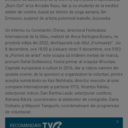
„Burn Out” al lui Arcadie Rusu, dar și cu studenții de la ineditul
atelier de vorbire, bazat pe tehnici de yoga aeriană, Kin
Emission, susținut de artista poloneză Isabella Jezowska.
Un interviu cu Constantin Chiriac, directorul Festivalului
Internațional de la Sibiu, realizat de Anca Berlogea-Boariu, ne
prezintă ediția din 2022, desfășurată sub titlul „Frumusețe”. Joi
8 decembrie, ora 18:00 și (reluare vineri 9 decembrie, ora 9:00)
la „Portret de artist” este ocazia să întâlnim invitați de marcă,
precum Rafał Dutkiewicz, fostul primar al orașului Wroclaw,
Capitală europeană a culturii în 2016, dar și câțiva oameni din
spatele scenei, de la sponsori și organizatori la voluntari, printre
aceștia numărându-se Kaz Nishihata, director executiv al unei
companii internaționale și partener FITS, Vicențiu Rahău,
selecționer indoor, Dan Bartha-Lazăr, selecționer outdoor,
Adriana Bârză, coordonator al atelierelor de coregrafie, Daria
Ciobanu și Mayumi Taniguchi, coordonatoare ale programului
de voluntariat.
RECOMANDARI