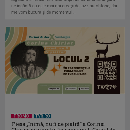
ne încântă cu cele mai noi creaţii de jazz autohtone, dar
me vom bucura şi de momentul ...
„Frații Jderi”, superproducția inspirată din opera lui Mihail
Sadoveanu, la ...
PROMO
TVR.RO
Piesa „Inimă, nu fi de piatră” a Corinei
Chiriac ia argintul în concursul „Cerbul de