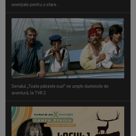
Serialul „Toate pânzele sus!” ne umple duminicile de
aventură, la TVR 2
Piesa „Un actor grăbit” a Laurei Stoica – prima în topul
preferinţelor ...