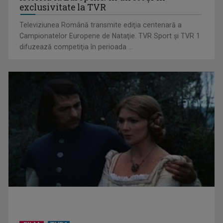
exclusivitate la TVR
Televiziunea Română transmite ediţia centenară a
Campionatelor Europene de Nataţie. TVR Sport şi TVR 1
difuzează competiţia în perioada ...
„Cerul” trupei Proconsul – a şasea cea mai votată piesă în
concursul „Cerbul ...