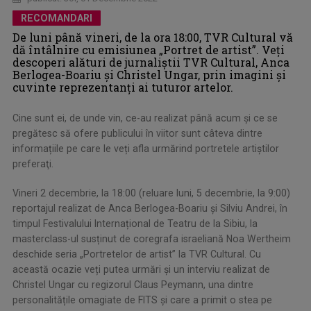
RECOMANDARI
De luni până vineri, de la ora 18:00, TVR Cultural vă
dă întâlnire cu emisiunea „Portret de artist”. Veți
descoperi alături de jurnaliștii TVR Cultural, Anca
Berlogea-Boariu și Christel Ungar, prin imagini și
cuvinte reprezentanți ai tuturor artelor.
Cine sunt ei, de unde vin, ce-au realizat până acum și ce se
pregătesc să ofere publicului în viitor sunt câteva dintre
informațiile pe care le veți afla urmărind portretele artiştilor
preferaţi.
Vineri 2 decembrie, la 18:00 (reluare luni, 5 decembrie, la 9:00)
reportajul realizat de Anca Berlogea-Boariu și Silviu Andrei, în
timpul Festivalului Internațional de Teatru de la Sibiu, la
masterclass-ul susținut de coregrafa israeliană Noa Wertheim
deschide seria „Portretelor de artist” la TVR Cultural. Cu
această ocazie veți putea urmări și un interviu realizat de
Christel Ungar cu regizorul Claus Peymann, una dintre
personalitățile omagiate de FITS și care a primit o stea pe