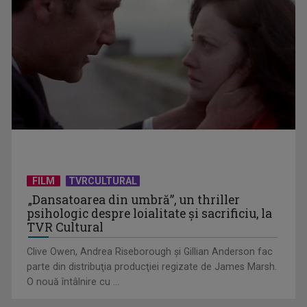
Întâlnire cu jazz-ul autohton, la TVR Cultural: „Contemporan
în România”, un ...
FILM
TVRCULTURAL
„Dansatoarea din umbră”, un thriller
psihologic despre loialitate și sacrificiu, la
TVR Cultural
Clive Owen, Andrea Riseborough şi Gillian Anderson fac
parte din distribuţia producţiei regizate de James Marsh.
O nouă întâlnire cu ...