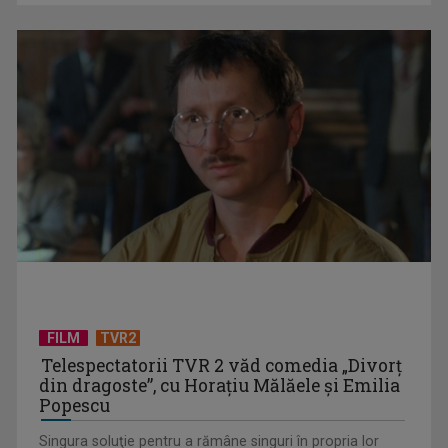
Piesa Angelei Similea „După noapte vine zi” – pe podium şi
acum în inimile ...
FILM
TVR2
Telespectatorii TVR 2 văd comedia „Divorţ
din dragoste”, cu Horaţiu Mălăele şi Emilia
Popescu
Singura soluţie pentru a rămâne singuri în propria lor