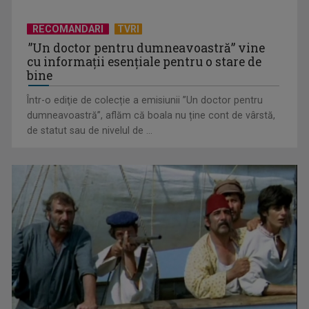
RECOMANDARI
TVRI
”Un doctor pentru dumneavoastră” vine
cu informații esențiale pentru o stare de
bine
Într-o ediţie de colecție a emisiunii ”Un doctor pentru
EVENIMENT ESTIVAL - Taberele ARC – Acolo unde începe
dumneavoastră”, aflăm că boala nu ține cont de vârstă,
ACASĂ
de statut sau de nivelul de ...
TVR lansează un apel pentru proiecte de emisiuni