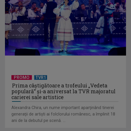
UNTOLD ONE, la Cluj-Napoca | VIDEO
PROMO
TVR1
Prima câştigătoare a trofeului „Vedeta
populară” şi-a aniversat la TVR majoratul
carierei sale artistice
Alexandra Chira, un nume important aparţinând tinerei
generaţii de artişti ai folclorului românesc, a împlinit 18
ani de la debutul pe scenă. ...
Telespectatorii TVR 2 văd comedia „Divorţ din dragoste”, cu