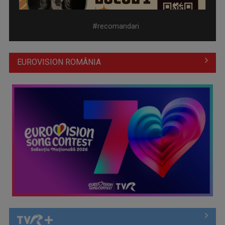
#recomandari
EUROVISION ROMÂNIA
Cate Blanchett este „Blue Jasmine” – sâmbătă seară, la TVR
1