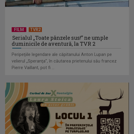
FILM
TVR2
Serialul „Toate pânzele sus!” ne umple
duminicile de aventură, la TVR 2
Peripeţiile legendare ale căpitanului Anton Lupan pe
velierul „Speranţa”, în căutarea prietenului său francez
Pierre Vaillant, pot fi ...
"Robin Hood"-ul serialelor coreene: "Iljimae, hoţul fantomă",
la TVR 1