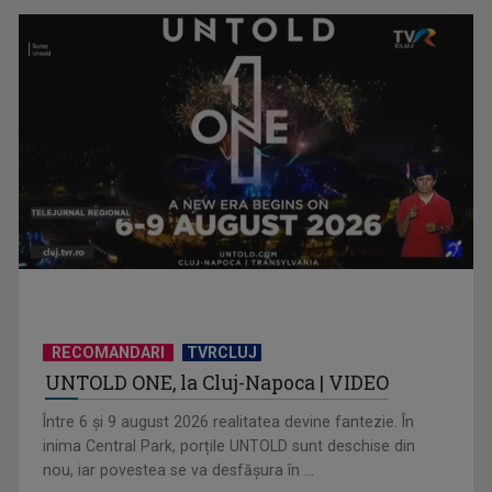
Piesa „Inimă, nu fi de piatră” a Corinei Chiriac ia argintul în
concursul ...
RECOMANDARI
TVRCLUJ
UNTOLD ONE, la Cluj-Napoca | VIDEO
Hora care unește generații | VIDEO
Între 6 și 9 august 2026 realitatea devine fantezie. În
inima Central Park, porțile UNTOLD sunt deschise din
nou, iar povestea se va desfășura în ...