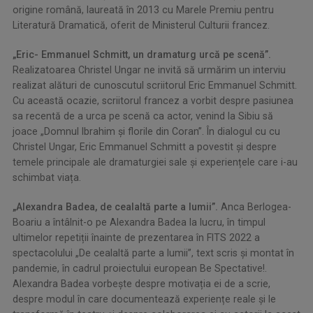
origine română, laureată în 2013 cu Marele Premiu pentru
Literatură Dramatică, oferit de Ministerul Culturii francez.
„Eric- Emmanuel Schmitt, un dramaturg urcă pe scenă”.
Realizatoarea Christel Ungar ne invită să urmărim un interviu
realizat alături de cunoscutul scriitorul Eric Emmanuel Schmitt.
Cu această ocazie, scriitorul francez a vorbit despre pasiunea
sa recentă de a urca pe scenă ca actor, venind la Sibiu să
joace „Domnul Ibrahim și florile din Coran”. În dialogul cu cu
Christel Ungar, Eric Emmanuel Schmitt a povestit și despre
temele principale ale dramaturgiei sale și experiențele care i-au
schimbat viața.
„Alexandra Badea, de cealaltă parte a lumii”.
Anca Berlogea-
Boariu a întâlnit-o pe Alexandra Badea la lucru, în timpul
ultimelor repetiții înainte de prezentarea în FITS 2022 a
spectacolului „De cealaltă parte a lumii”, text scris și montat în
pandemie, în cadrul proiectului european Be Spectative!.
Alexandra Badea vorbește despre motivația ei de a scrie,
despre modul în care documentează experiențe reale și le