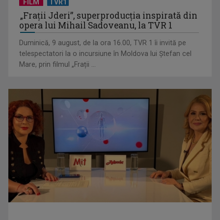
FILM
TVR1
„Spune-mi”, piesa Monicăi Anghel – a patra cea mai votată
„Frații Jderi”, superproducția inspirată din
în concursul ...
opera lui Mihail Sadoveanu, la TVR 1
Duminică, 9 august, de la ora 16.00, TVR 1 îi invită pe
telespectatori la o incursiune în Moldova lui Ștefan cel
Mare, prin filmul „Frații ...
CONCACAF respinge planul FIFA de privatizare parțială a
activităților comerciale