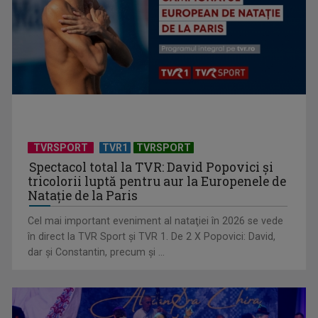
Universitatea de Vară, la Băile Tușnad | VIDEO
TVRSPORT
TVR1
TVRSPORT
Spectacol total la TVR: David Popovici și
tricolorii luptă pentru aur la Europenele de
Natație de la Paris
Cel mai important eveniment al nataţiei în 2026 se vede
„Dansatoarea din umbră”, un thriller psihologic despre
în direct la TVR Sport şi TVR 1. De 2 X Popovici: David,
loialitate și ...
dar şi Constantin, precum şi ...