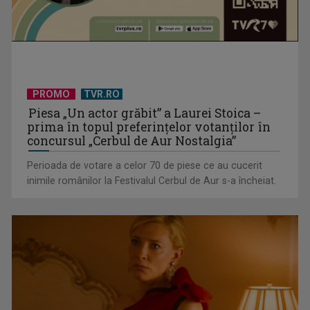
Un reper al cinematografiei mondiale, la TVR Cultural:
„Roma, oraș deschis”
PROMO
TVR.RO
Piesa „Un actor grăbit” a Laurei Stoica –
prima în topul preferinţelor votanţilor în
concursul „Cerbul de Aur Nostalgia”
Perioada de votare a celor 70 de piese ce au cucerit
inimile românilor la Festivalul Cerbul de Aur s-a încheiat.
Federația SANITAS suspendă temporar greva generală din
sistemul sanitar