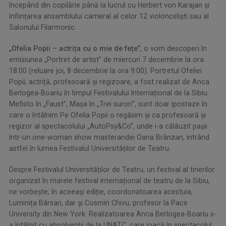
începând din copilărie până la lucrul cu Herbert von Karajan și
înființarea ansamblului cameral al celor 12 violonceliști sau al
Salonului Filarmonic.
„Ofelia Popii – actrița cu o mie de fețe”
, o vom descoperi în
emisiunea „Portret de artist” de miercuri 7 decembrie la ora
18:00 (reluare joi, 8 decembrie la ora 9:00). Portretul Ofeliei
Popii, actriță, profesoară și regizoare, a fost realizat de Anca
Berlogea-Boariu în timpul Festivalului Internațional de la Sibiu.
Mefisto în „Faust”, Mașa în „Trei surori”, sunt doar ipostaze în
care o întâlnim Pe Ofelia Popii o regăsim și ca profesoară și
regizor al spectacolului „AutoPsy&Co”, unde i-a călăuzit pașii
într-un one-woman show masterandei Oana Brânzan, intrând
astfel în lumea Festivalul Universităților de Teatru.
Despre Festivalul Universităților de Teatru, un festival al tinerilor
organizat în marele festival internațional de teatru de la Sibiu,
ne vorbește, în aceeași ediție, coordonatoarea acestuia,
Luminița Bârsan, dar și Cosmin Chivu, profesor la Pace
University din New York. Realizatoarea Anca Berlogea-Boariu s-
a întâlnit cu absolvenții de la UNATC, care joacă în spectacolul