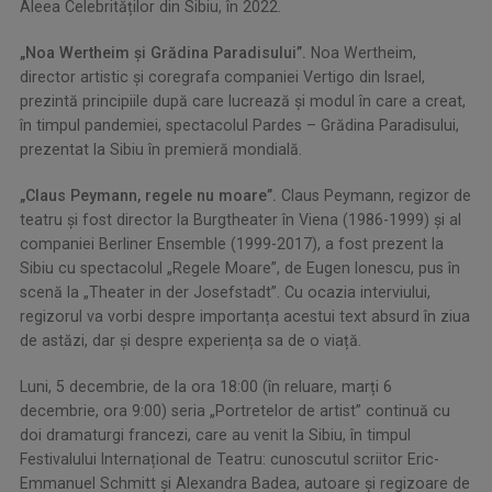
Aleea Celebrităților din Sibiu, în 2022.
„Noa Wertheim și Grădina Paradisului”.
Noa Wertheim,
director artistic și coregrafa companiei Vertigo din Israel,
prezintă principiile după care lucrează și modul în care a creat,
în timpul pandemiei, spectacolul Pardes – Grădina Paradisului,
prezentat la Sibiu în premieră mondială.
„Claus Peymann, regele nu moare”.
Claus Peymann, regizor de
teatru și fost director la Burgtheater în Viena (1986-1999) și al
companiei Berliner Ensemble (1999-2017), a fost prezent la
Sibiu cu spectacolul „Regele Moare”, de Eugen Ionescu, pus în
scenă la „Theater in der Josefstadt”. Cu ocazia interviului,
regizorul va vorbi despre importanța acestui text absurd în ziua
de astăzi, dar și despre experiența sa de o viață.
Luni, 5 decembrie, de la ora 18:00 (în reluare, marți 6
decembrie, ora 9:00) seria „Portretelor de artist” continuă cu
doi dramaturgi francezi, care au venit la Sibiu, în timpul
Festivalului Internațional de Teatru: cunoscutul scriitor Eric-
Emmanuel Schmitt și Alexandra Badea, autoare și regizoare de