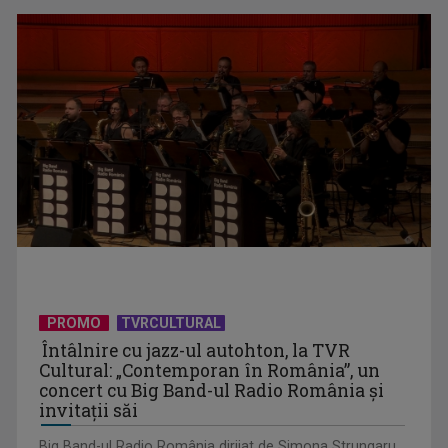
Horaţiu Mălăele ...
David Popovici atacă o performanţă istorică la Europene. În
direct şi în ...
PROMO
TVRCULTURAL
Întâlnire cu jazz-ul autohton, la TVR
Cultural: „Contemporan în România”, un
concert cu Big Band-ul Radio România şi
invitaţii săi
Big Band-ul Radio România dirijat de Simona Strungaru