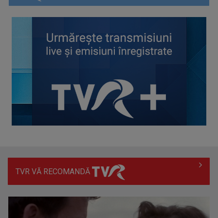
Spectacol total la TVR: David Popovici și tricolorii luptă
pentru aur la ...
TVR VĂ RECOMANDĂ
Prima câştigătoare a trofeului „Vedeta populară” şi-a
aniversat la TVR ...