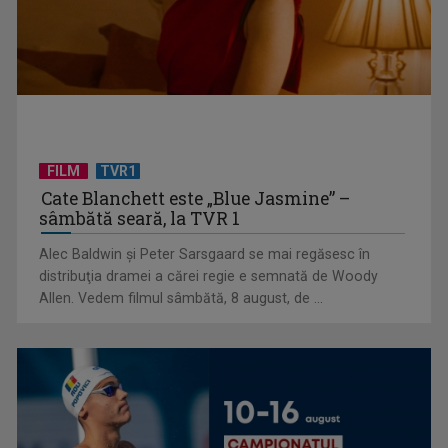
FILM
TVR1
Cate Blanchett este „Blue Jasmine” –
sâmbătă seară, la TVR 1
„E cool să fii cult!”, în curând la TVR 1 și TVR 2
Alec Baldwin şi Peter Sarsgaard se mai regăsesc în
distribuţia dramei a cărei regie e semnată de Woody
Allen. Vedem filmul sâmbătă, 8 august, de ...