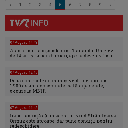
‹
1
2
3
4
5
6
7
8
9
›
07 August, 14:43
Atac armat la o școală din Thailanda. Un elev
de 14 ani și-a ucis bunicii, apoi a deschis focul
07 August, 12:15
Două contracte de muncă vechi de aproape
1.900 de ani consemnate pe tăblițe cerate,
expuse la MNIR
07 August, 11:42
Iranul anunță că un acord privind Strâmtoarea
Ormuz este aproape, dar pune condiții pentru
redeschidere