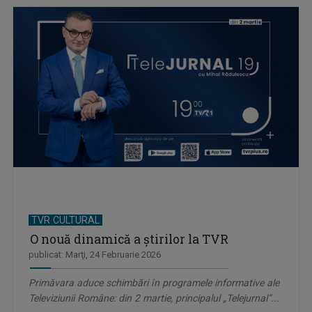
TVR CULTURAL
O nouă dinamică a ştirilor la TVR
publicat: Marţi, 24 Februarie 2026
Primăvara aduce schimbări în programele informative ale
Televiziunii Române: din 2 martie, principalul „Telejurnal”...