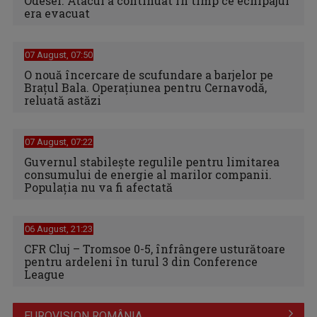
Odesei. Atacul a continuat în timp ce echipajul
era evacuat
07 August, 07:50
O nouă încercare de scufundare a barjelor pe
Brațul Bala. Operațiunea pentru Cernavodă,
reluată astăzi
07 August, 07:22
Guvernul stabilește regulile pentru limitarea
consumului de energie al marilor companii.
Populația nu va fi afectată
06 August, 21:23
CFR Cluj – Tromsoe 0-5, înfrângere usturătoare
pentru ardeleni în turul 3 din Conference
League
EUROVISION ROMÂNIA