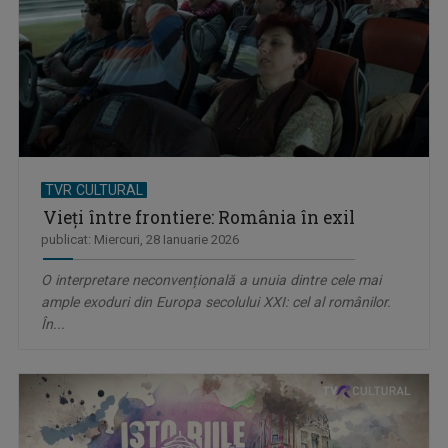
TVR CULTURAL
Vieți între frontiere: România în exil
publicat: Miercuri, 28 Ianuarie 2026
O interpretare neconvențională a unuia dintre cele mai
ample exoduri din Europa secolului XXI: cel al românilor.
În...