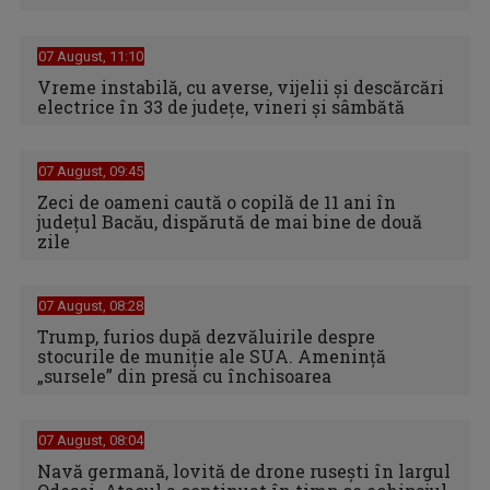
07 August, 11:10
Vreme instabilă, cu averse, vijelii şi descărcări
electrice în 33 de judeţe, vineri şi sâmbătă
07 August, 09:45
Zeci de oameni caută o copilă de 11 ani în
judeţul Bacău, dispărută de mai bine de două
zile
07 August, 08:28
Trump, furios după dezvăluirile despre
stocurile de muniție ale SUA. Amenință
„sursele” din presă cu închisoarea
07 August, 08:04
Navă germană, lovită de drone rusești în largul