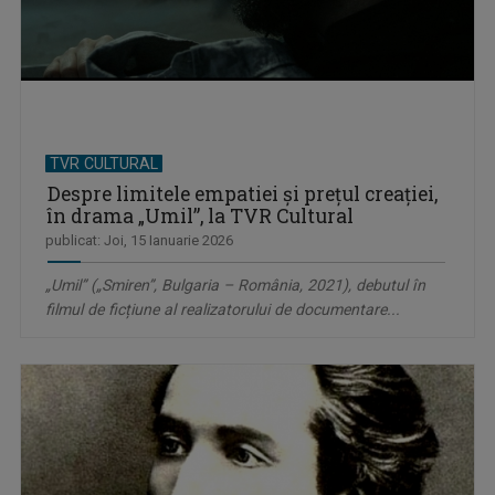
TVR CULTURAL
Despre limitele empatiei și prețul creației,
în drama „Umil”, la TVR Cultural
publicat: Joi, 15 Ianuarie 2026
„Umil” („Smiren”, Bulgaria – România, 2021), debutul în
filmul de ficțiune al realizatorului de documentare...