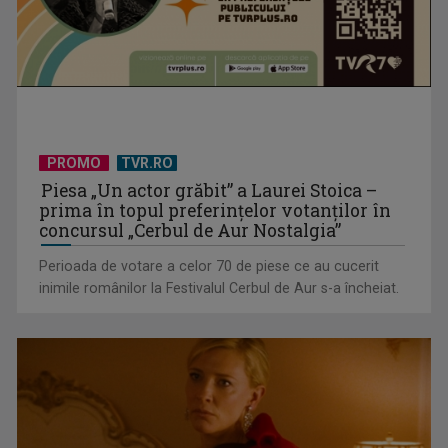
PROMO
TVR.RO
TVR lansează un apel pentru proiecte de emisiuni
Piesa „Un actor grăbit” a Laurei Stoica –
prima în topul preferinţelor votanţilor în
concursul „Cerbul de Aur Nostalgia”
Perioada de votare a celor 70 de piese ce au cucerit
inimile românilor la Festivalul Cerbul de Aur s-a încheiat.
"Robin Hood"-ul serialelor coreene: "Iljimae, hoţul fantomă",