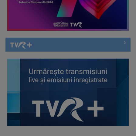
Piesa „Inimă, nu fi de piatră” a Corinei Chiriac ia argintul în
concursul ...