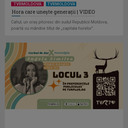
TVRMOLDOVA
TVRMOLDOVA
Hora care unește generații | VIDEO
Cahul, un oraș pitoresc din sudul Republicii Moldova,
poartă cu mândrie titlul de „capitala horelor”.
”Un doctor pentru dumneavoastră” vine cu informații
esențiale pentru o stare ...
Serialul „Toate pânzele sus!” ne umple duminicile de