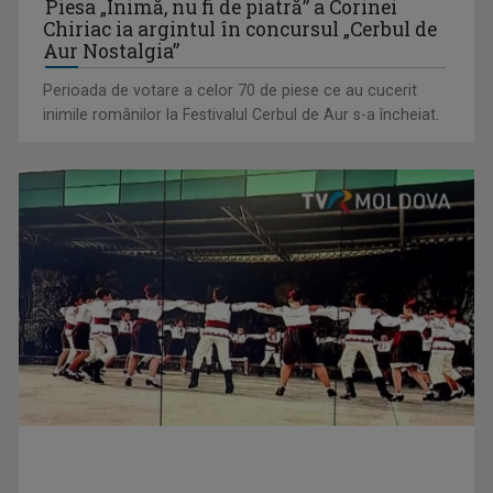
Piesa „Inimă, nu fi de piatră” a Corinei
David Popovici atacă o performanţă istorică la Europene. În
Chiriac ia argintul în concursul „Cerbul de
direct şi în ...
Aur Nostalgia”
Perioada de votare a celor 70 de piese ce au cucerit
inimile românilor la Festivalul Cerbul de Aur s-a încheiat.
„Frații Jderi”, superproducția inspirată din opera lui Mihail
Sadoveanu, la ...