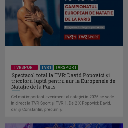
Federația SANITAS suspendă temporar greva generală din
sistemul sanitar
TVRSPORT
TVR1
TVRSPORT
Spectacol total la TVR: David Popovici și
tricolorii luptă pentru aur la Europenele de
Natație de la Paris
Cel mai important eveniment al nataţiei în 2026 se vede
în direct la TVR Sport şi TVR 1. De 2 X Popovici: David,
dar şi Constantin, precum şi ...
„E cool să fii cult!”, în curând la TVR 1 și TVR 2