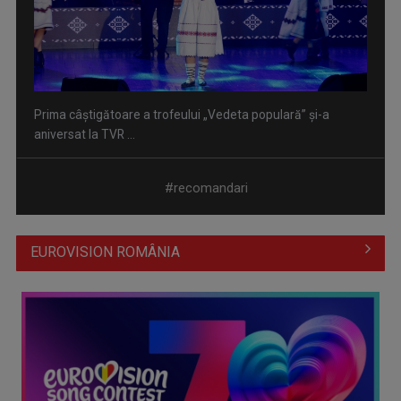
Prima câştigătoare a trofeului „Vedeta populară” şi-a
aniversat la TVR ...
#recomandari
EUROVISION ROMÂNIA
Întâlnire cu jazz-ul autohton, la TVR Cultural: „Contemporan
în România”, un ...