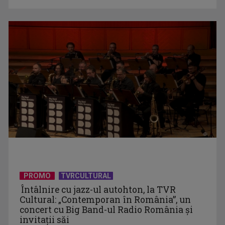
De peste 160 de ani în slujba culturii românești. Povestea
„Societății” din ...
PROMO
TVRCULTURAL
Protest de amploare al fermierilor în Capitală
Întâlnire cu jazz-ul autohton, la TVR
Cultural: „Contemporan în România”, un
concert cu Big Band-ul Radio România şi
invitaţii săi