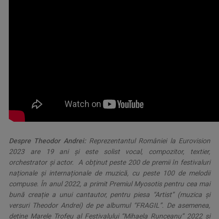
.
Despre Theodor Andrei:
Reprezentantul României la Eurovision
2023
are 19 ani și este solist vocal, compozitor, textier,
orchestrator și actor. A obținut peste 200 de premii în festivaluri
naționale și internaționale de muzică, cu peste 100 de melodii
compuse. În anul 2022, a primit Premiul Myosotis pentru cea mai
bună creație a unui cantautor, pentru piesa “Artist” (muzica și
versuri Theodor Andrei) de pe albumul “FRAGIL”. De asemenea,
deține Marele Trofeu al Festivalului “Mihaela Runceanu” 2022 și