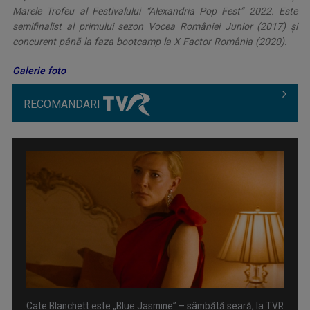
Marele Trofeu al Festivalului “Alexandria Pop Fest” 2022.
Este
semifinalist al primului sezon Vocea României Junior (2017) și
concurent până la faza bootcamp la X Factor România (2020).
Galerie foto
RECOMANDARI
Cate Blanchett este „Blue Jasmine” – sâmbătă seară, la TVR