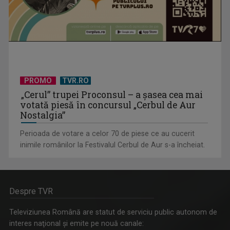
PROMO
TVR.RO
„Cerul” trupei Proconsul – a şasea cea mai
votată piesă în concursul „Cerbul de Aur
Nostalgia”
Perioada de votare a celor 70 de piese ce au cucerit
inimile românilor la Festivalul Cerbul de Aur s-a încheiat.
Despre TVR
Televiziunea Română are statut de serviciu public autonom de
interes naţional şi emite pe nouă canale: