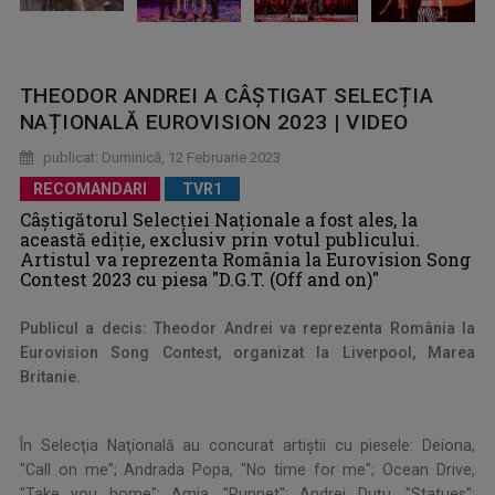
THEODOR ANDREI A CÂŞTIGAT SELECȚIA
NAȚIONALĂ EUROVISION 2023 | VIDEO
publicat: Duminică, 12 Februarie 2023
RECOMANDARI
TVR1
Câștigătorul Selecției Naționale a fost ales, la
această ediție, exclusiv prin votul publicului.
Artistul va reprezenta România la Eurovision Song
Contest 2023 cu piesa "D.G.T. (Off and on)"
Publicul a decis: Theodor Andrei va reprezenta România la
Eurovision Song Contest, organizat la Liverpool, Marea
Britanie.
În Selecţia Naţională au concurat artiştii cu piesele: Deiona,
"Call on me"; Andrada Popa, "No time for me"; Ocean Drive,
"Take you home"; Amia, "Puppet"; Andrei Duțu, "Statues";