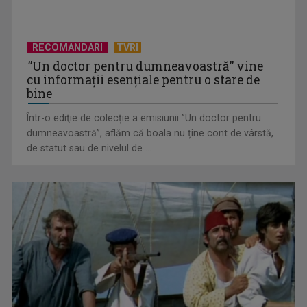
RECOMANDARI
TVRI
”Un doctor pentru dumneavoastră” vine
cu informații esențiale pentru o stare de
bine
Într-o ediţie de colecție a emisiunii ”Un doctor pentru
dumneavoastră”, aflăm că boala nu ține cont de vârstă,
„Spune-mi”, piesa Monicăi Anghel – a patra cea mai votată
de statut sau de nivelul de ...
în concursul ...