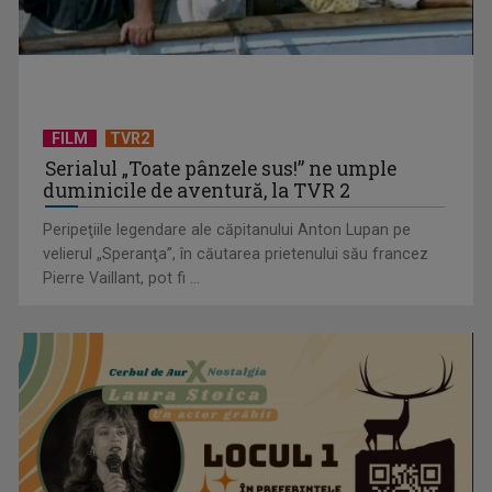
CONCACAF respinge planul FIFA de privatizare parțială a
activităților comerciale
FILM
TVR2
Serialul „Toate pânzele sus!” ne umple
duminicile de aventură, la TVR 2
Peripeţiile legendare ale căpitanului Anton Lupan pe
velierul „Speranţa”, în căutarea prietenului său francez
Pierre Vaillant, pot fi ...
EVENIMENT ESTIVAL - Taberele ARC – Acolo unde începe
ACASĂ