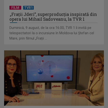
FILM
TVR1
„Frații Jderi”, superproducția inspirată din
Anda Călugăreanu cu „N-am noroc” – a cincea cea mai
opera lui Mihail Sadoveanu, la TVR 1
votată piesă în ...
Duminică, 9 august, de la ora 16.00, TVR 1 îi invită pe
telespectatori la o incursiune în Moldova lui Ștefan cel
Mare, prin filmul „Frații ...
„Cerul” trupei Proconsul – a şasea cea mai votată piesă în
concursul „Cerbul ...