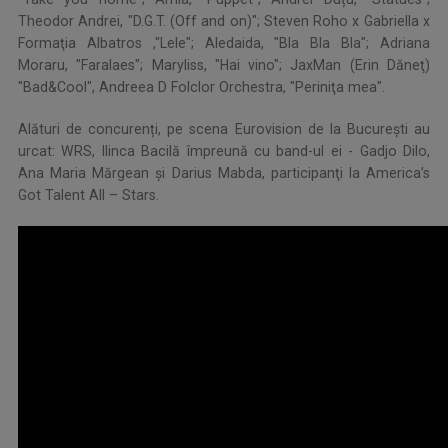
Theodor Andrei, "D.G.T. (Off and on)"; Steven Roho x Gabriella x
Formaţia Albatros ,"Lele"; Aledaida, "Bla Bla Bla"; Adriana
Moraru, "Faralaes"​; Maryliss, "Hai vino"; JaxMan (Erin Dăneţ)
"Bad&Cool", Andreea D Folclor Orchestra, "Periniţa mea".
Alături de concurenți, pe scena Eurovision de la Bucureşti au
urcat: WRS, Ilinca Bacilă împreună cu band-ul ei - Gadjo Dilo,
Ana Maria Mărgean şi Darius Mabda, participanţi la America’s
Got Talent All – Stars.