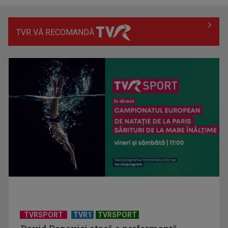
TVR VĂ RECOMANDĂ
Hora care unește generații | VIDEO
Piesa Angelei Similea „După noapte vine zi” – pe podium şi
acum în inimile ...
TVRSPORT
TVR1
TVRSPORT