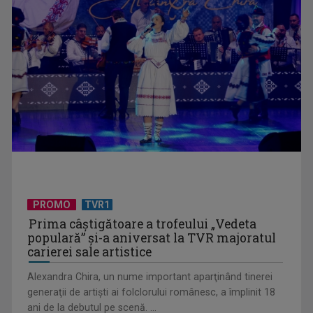
Universitatea de Vară, la Băile Tușnad | VIDEO
PROMO
TVR1
Prima câştigătoare a trofeului „Vedeta
populară” şi-a aniversat la TVR majoratul
carierei sale artistice
Alexandra Chira, un nume important aparţinând tinerei
generaţii de artişti ai folclorului românesc, a împlinit 18
ani de la debutul pe scenă. ...