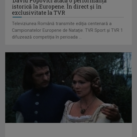
David Popovici atacă o performanţă
istorică la Europene. În direct şi în
exclusivitate la TVR
Televiziunea Română transmite ediţia centenară a
Campionatelor Europene de Nataţie. TVR Sport şi TVR 1
difuzează competiţia în perioada ...
Cum ne-a îmbolnăvit telefonul și cum salvarea era mereu
acolo: Mai încet, fă ...