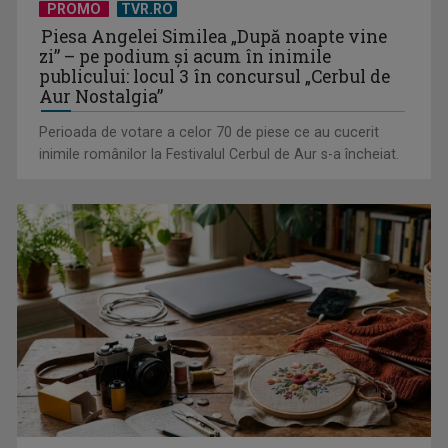
PROMO
TVR.RO
aventură, la TVR 2
Piesa Angelei Similea „După noapte vine
zi” – pe podium şi acum în inimile
publicului: locul 3 în concursul „Cerbul de
Aur Nostalgia”
Perioada de votare a celor 70 de piese ce au cucerit
inimile românilor la Festivalul Cerbul de Aur s-a încheiat.
Piesa „Un actor grăbit” a Laurei Stoica – prima în topul
preferinţelor ...