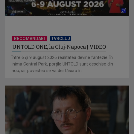
TELEȘCOALA: Limba română, clasa a VIII-a, Conversiunea /
VIDEO
RECOMANDARI
TVRCLUJ
UNTOLD ONE, la Cluj-Napoca | VIDEO
Între 6 și 9 august 2026 realitatea devine fantezie. În
inima Central Park, porțile UNTOLD sunt deschise din
nou, iar povestea se va desfășura în ...
TELEȘCOALA: Matematică, clasa a VIII-a, geometrie plană /
VIDEO