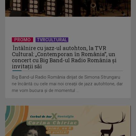
PROMO
TVRCULTURAL
Întâlnire cu jazz-ul autohton, la TVR
Cultural: „Contemporan în România”, un
TELEȘCOALA: Limba franceză, nivel A 1 / VIDEO
concert cu Big Band-ul Radio România şi
invitaţii săi
Big Band-ul Radio România dirijat de Simona Strungaru
ne încântă cu cele mai noi creaţii de jazz autohtone, dar
me vom bucura şi de momentul ...