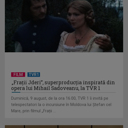
TELEȘCOALA: Limba japoneză, lecția 4 / VIDEO
FILM
TVR1
„Frații Jderi”, superproducția inspirată din
opera lui Mihail Sadoveanu, la TVR 1
Duminică, 9 august, de la ora 16.00, TVR 1 îi invită pe
telespectatori la o incursiune în Moldova lui Ștefan cel
Mare, prin filmul „Frații ...
TELEȘCOALA: Educație civică, clasa a VIII-a lecția 1 / VIDEO