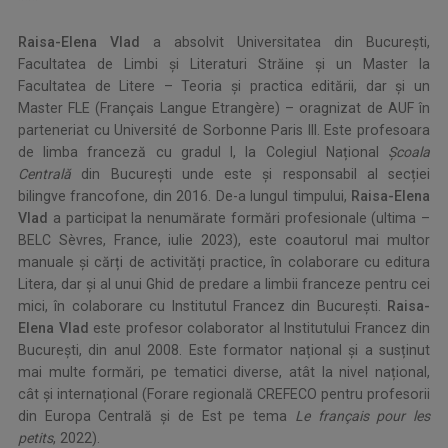
***
Raisa-Elena Vlad
a absolvit Universitatea din București,
Facultatea de Limbi și Literaturi Străine şi un Master la
Facultatea de Litere – Teoria și practica editării, dar și un
Master FLE (Français Langue Etrangère) – oragnizat de AUF în
parteneriat cu Université de Sorbonne Paris III. Este profesoara
de limba franceză cu gradul I, la Colegiul Național
Școala
Centrală
din București unde este şi responsabil al secției
bilingve francofone, din 2016. De-a lungul timpului,
Raisa-Elena
Vlad
a participat la nenumărate formări profesionale (ultima –
BELC Sèvres, France, iulie 2023), este coautorul mai multor
manuale și cărți de activități practice, în colaborare cu editura
Litera, dar și al unui Ghid de predare a limbii franceze pentru cei
mici, în colaborare cu Institutul Francez din București.
Raisa-
Elena Vlad
este profesor colaborator al Institutului Francez din
București, din anul 2008. Este formator național și a susținut
mai multe formări, pe tematici diverse, atât la nivel național,
cât și internațional (Forare regională CREFECO pentru profesorii
din Europa Centrală și de Est pe tema
Le
français pour les
petits
, 2022).