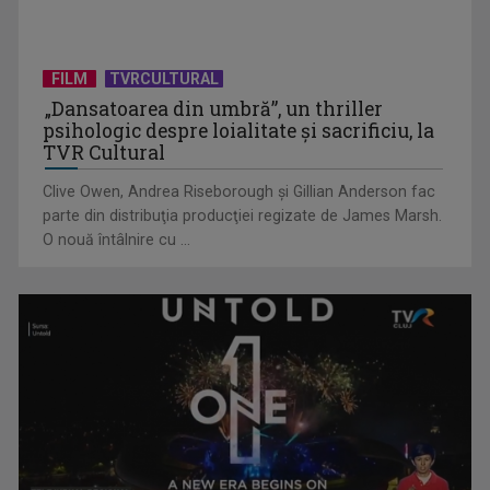
FILM
TVRCULTURAL
„Dansatoarea din umbră”, un thriller
psihologic despre loialitate și sacrificiu, la
TVR Cultural
Clive Owen, Andrea Riseborough şi Gillian Anderson fac
parte din distribuţia producţiei regizate de James Marsh.
O nouă întâlnire cu ...
TELEȘCOALA: Limba germană, lecția 5 / VIDEO