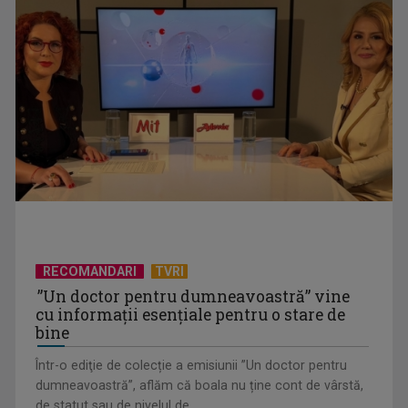
TELEȘCOALA: Matematică, clasa a VIII-a, elemente de
algebră (III) / VIDEO
RECOMANDARI
TVRI
”Un doctor pentru dumneavoastră” vine
cu informații esențiale pentru o stare de
bine
Într-o ediţie de colecție a emisiunii ”Un doctor pentru
dumneavoastră”, aflăm că boala nu ține cont de vârstă,
de statut sau de nivelul de ...