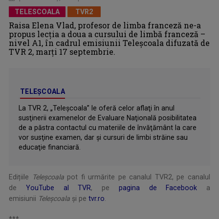
TELESCOALA
TVR2
Raisa Elena Vlad, profesor de limba franceză ne-a
propus lecţia a doua a cursului de limbă franceză –
nivel A1, în cadrul emisiunii Teleșcoala difuzată de
TVR 2, marți 17 septembrie.
TELEȘCOALA
La TVR 2, „Teleşcoala” le oferă celor aflaţi în anul
susţinerii examenelor de Evaluare Naţională posibilitatea
de a păstra contactul cu materiile de învăţământ la care
vor susţine examen, dar şi cursuri de limbi străine sau
educaţie financiară.
Edițiile
Teleșcoala
pot fi urmărite pe canalul TVR2, pe canalul
de
YouTube al TVR
, pe
pagina de Facebook
a
emisiunii
Teleșcoala
şi pe
tvr.ro
.