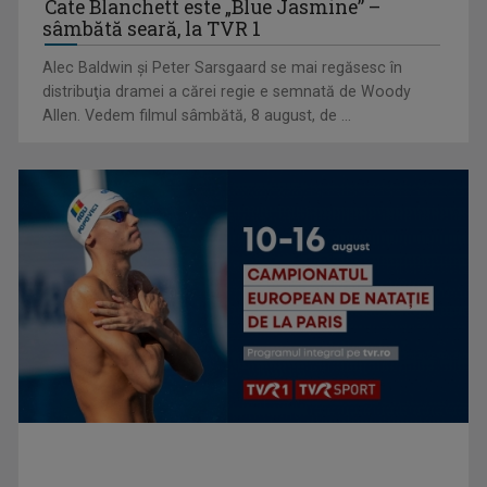
Cate Blanchett este „Blue Jasmine” –
sâmbătă seară, la TVR 1
Alec Baldwin şi Peter Sarsgaard se mai regăsesc în
distribuţia dramei a cărei regie e semnată de Woody
Allen. Vedem filmul sâmbătă, 8 august, de ...
TELEȘCOALA: limba engleză, nivel A 1 / VIDEO
TELEȘCOALA: Limba spaniola, lecția 6, nivel A 1 / VIDEO