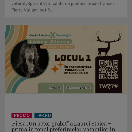
velierul „Speranţa”, în căutarea prietenului său francez
Pierre Vaillant, pot fi ...
TELEȘCOALA: Limba română, clasa a VIII-a, elemente de
vocabular / VIDEO
PROMO
TVR.RO
Piesa „Un actor grăbit” a Laurei Stoica –
prima în topul preferinţelor votanţilor în