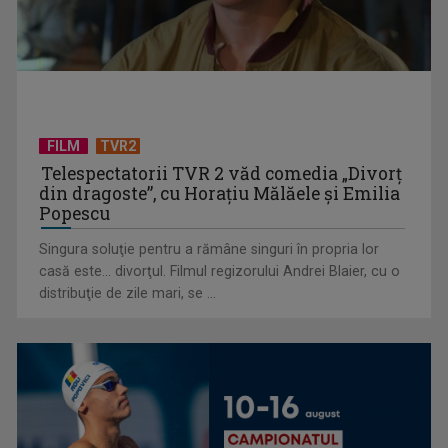
FILM
TVR2
Telespectatorii TVR 2 văd comedia „Divorţ
din dragoste”, cu Horaţiu Mălăele şi Emilia
TELEȘCOALA: limba franceză, nivel A 1 (V) / VIDEO
Popescu
Singura soluţie pentru a rămâne singuri în propria lor
casă este... divorţul. Filmul regizorului Andrei Blaier, cu o
distribuţie de zile mari, se ...