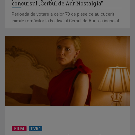
TELEȘCOALA: Limba franceză, nivel A1 (IV) / VIDEO
concursul „Cerbul de Aur Nostalgia”
Perioada de votare a celor 70 de piese ce au cucerit
inimile românilor la Festivalul Cerbul de Aur s-a încheiat.
TELEȘCOALA: Matematică, clasa a VIII-a, elemente de
algebră (II) / VIDEO
FILM
TVR1