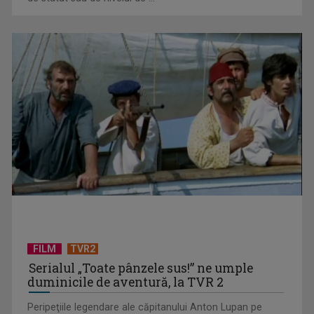
TELEȘCOALA: Limba spaniolă, lecția 4, nivel A 1 / VIDEO
TELEȘCOALA: Limba germană, lecția 4 / VIDEO
FILM
TVR2
Serialul „Toate pânzele sus!” ne umple
duminicile de aventură, la TVR 2
Peripeţiile legendare ale căpitanului Anton Lupan pe