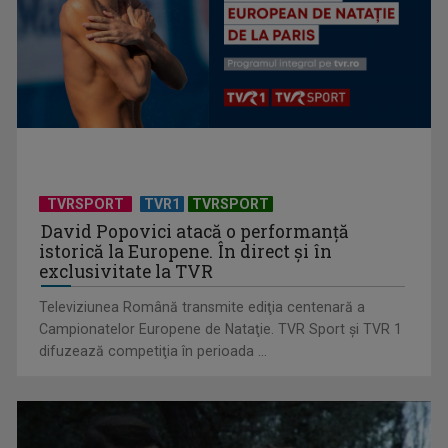
TELEȘCOALA: Limba engleză, nivel A1, lecția 5 / VIDEO
TVRSPORT
TVR1
TVRSPORT
David Popovici atacă o performanţă
istorică la Europene. În direct şi în
exclusivitate la TVR
TELEȘCOALA: Limba română, clasa a VIII-a, derivarea și
Televiziunea Română transmite ediţia centenară a
compunerea / VIDEO
Campionatelor Europene de Nataţie. TVR Sport şi TVR 1
difuzează competiţia în perioada ...