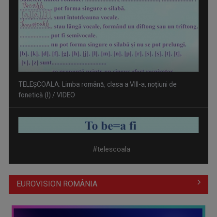
TELEȘCOALA: Limba engleză, lecția 6, nivel A 1 / VIDEO
#telescoala
EUROVISION ROMÂNIA