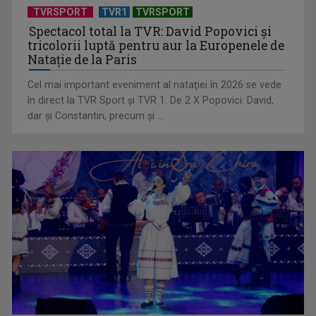
TVRSPORT
TVR1
TVRSPORT
Spectacol total la TVR: David Popovici și
tricolorii luptă pentru aur la Europenele de
Natație de la Paris
Cel mai important eveniment al nataţiei în 2026 se vede
în direct la TVR Sport şi TVR 1. De 2 X Popovici: David,
dar şi Constantin, precum şi ...
TELEȘCOALA: Matematică, clasa a VIII-a, „Relaţii metrice
într-un triunghi” / ...