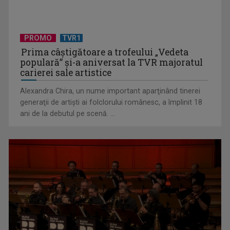
TELEȘCOALA: Limba germana, lecția 6 - Wiederholung /
VIDEO
PROMO
TVR1
Prima câştigătoare a trofeului „Vedeta
populară” şi-a aniversat la TVR majoratul
carierei sale artistice
Alexandra Chira, un nume important aparţinând tinerei
generaţii de artişti ai folclorului românesc, a împlinit 18
ani de la debutul pe scenă. ...
TELEȘCOALA: Limba română, clasa a VIII-a, noțiuni de
fonetică (II) / VIDEO