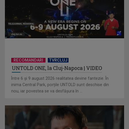
TELEȘCOALA: Matematică, clasa a VIII-a, geometrie plană /
VIDEO
RECOMANDARI
TVRCLUJ
UNTOLD ONE, la Cluj-Napoca | VIDEO
Între 6 și 9 august 2026 realitatea devine fantezie. În
inima Central Park, porțile UNTOLD sunt deschise din
nou, iar povestea se va desfășura în ...
TELEȘCOALA: limba franceză, nivel A 1 (V) / VIDEO