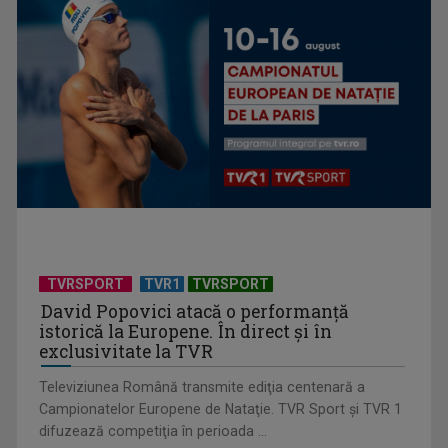
TELEȘCOALA: Limba română, clasa a VIII-a, derivarea și
compunerea / VIDEO
TVRSPORT
TVR1
TVRSPORT
David Popovici atacă o performanţă
istorică la Europene. În direct şi în
exclusivitate la TVR
Televiziunea Română transmite ediţia centenară a
TELEȘCOALA: Limba japoneză, lecția 4 / VIDEO
Campionatelor Europene de Nataţie. TVR Sport şi TVR 1
difuzează competiţia în perioada ...