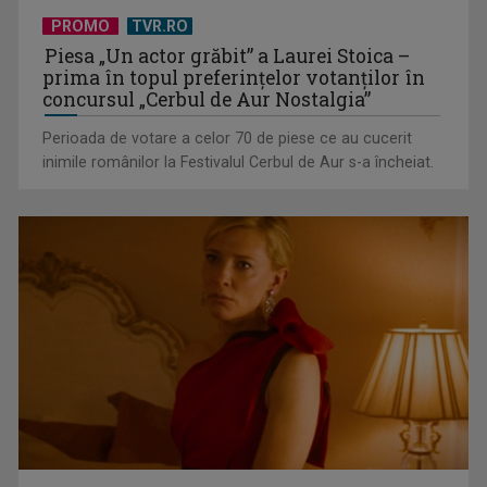
PROMO
TVR.RO
Piesa „Un actor grăbit” a Laurei Stoica –
prima în topul preferinţelor votanţilor în
TELEȘCOALA: Matematică, clasa a VIII-a, elemente de
concursul „Cerbul de Aur Nostalgia”
algebră (II) / VIDEO
Perioada de votare a celor 70 de piese ce au cucerit
inimile românilor la Festivalul Cerbul de Aur s-a încheiat.
TELEȘCOALA: limba engleză, nivel A 1 / VIDEO