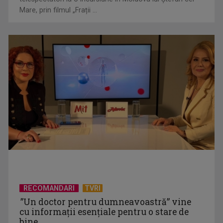
TELEȘCOALA: Matematică, clasa a VIII-a, elemente de
algebră (III) / VIDEO
TELEȘCOALA: Limba spaniolă, lecția 4, nivel A 1 / VIDEO
RECOMANDARI
TVRI
”Un doctor pentru dumneavoastră” vine
cu informații esențiale pentru o stare de
bine