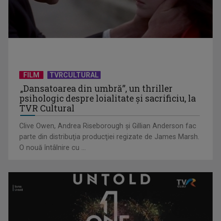
TELEȘCOALA: Limba germană, lecția 5 / VIDEO
FILM
TVRCULTURAL
„Dansatoarea din umbră”, un thriller
psihologic despre loialitate și sacrificiu, la
TVR Cultural
Clive Owen, Andrea Riseborough şi Gillian Anderson fac
parte din distribuţia producţiei regizate de James Marsh.
O nouă întâlnire cu ...
TELEȘCOALA: Limba română, clasa a VIII-a, Conversiunea /
VIDEO