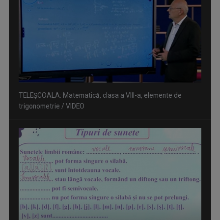
TELEȘCOALA: Limba română, clasa a VIII-a, noțiuni de
fonetică (I) / VIDEO