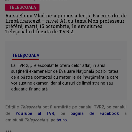
TELESCOALA
Raisa Elena Vlad ne-a propus a lecţia 6 a cursului de
limbă franceză – nivel A1, cu tema Mon professeur
préféré, marți, 15 octombrie, în emisiunea
Teleșcoala difuzată de TVR 2.
TELEȘCOALA
La TVR 2, „Teleşcoala” le oferă celor aflaţi în anul
susţinerii examenelor de Evaluare Naţională posibilitatea
de a păstra contactul cu materiile de învăţământ la care
vor susţine examen, dar şi cursuri de limbi străine sau
educaţie financiară.
Edițiile
Teleșcoala
pot fi urmărite pe canalul TVR2, pe canalul
de
YouTube al TVR
, pe
pagina de Facebook
a
emisiunii
Teleșcoala
şi pe
tvr.ro
.