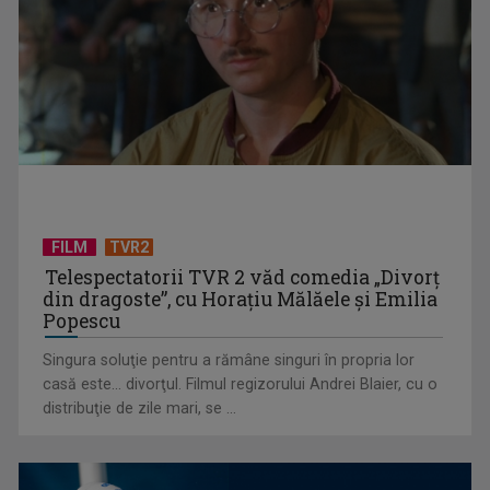
FILM
TVR2
Telespectatorii TVR 2 văd comedia „Divorţ
din dragoste”, cu Horaţiu Mălăele şi Emilia
TELEȘCOALA: Limba engleză, nivel A1, lecția 5 / VIDEO
Popescu
Singura soluţie pentru a rămâne singuri în propria lor
casă este... divorţul. Filmul regizorului Andrei Blaier, cu o
distribuţie de zile mari, se ...