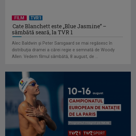
FILM
TVR1
Cate Blanchett este „Blue Jasmine” –
sâmbătă seară, la TVR 1
Alec Baldwin şi Peter Sarsgaard se mai regăsesc în
distribuţia dramei a cărei regie e semnată de Woody
Allen. Vedem filmul sâmbătă, 8 august, de ...
TELEȘCOALA: Limba spaniola, lecția 6, nivel A 1 / VIDEO
TELEȘCOALA: Matematică, clasa a VIII-a, „Relaţii metrice