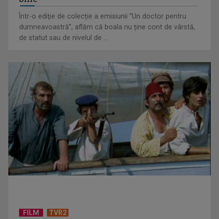
Într-o ediţie de colecție a emisiunii ”Un doctor pentru
dumneavoastră”, aflăm că boala nu ține cont de vârstă,
de statut sau de nivelul de ...
TELEȘCOALA: Limba germană, lecția 4 / VIDEO
TELEȘCOALA: Limba română, clasa a VIII-a, elemente de
FILM
TVR2
vocabular / VIDEO
Serialul „Toate pânzele sus!” ne umple