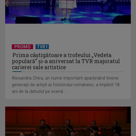
TELEȘCOALA: Limba română, clasa a VIII-a, noțiuni de
PROMO
TVR1
fonetică (II) / VIDEO
Prima câştigătoare a trofeului „Vedeta
populară” şi-a aniversat la TVR majoratul
carierei sale artistice
Alexandra Chira, un nume important aparţinând tinerei
generaţii de artişti ai folclorului românesc, a împlinit 18
ani de la debutul pe scenă. ...
TELEȘCOALA: Matematică, clasa a VIII-a, elemente de
trigonometrie / VIDEO