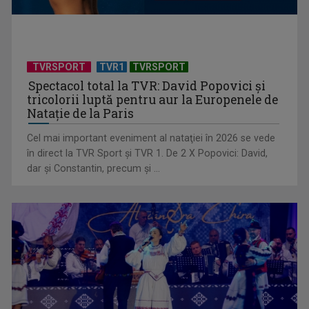
într-un triunghi” / ...
TVRSPORT
TVR1
TVRSPORT
Spectacol total la TVR: David Popovici și
tricolorii luptă pentru aur la Europenele de
Natație de la Paris
Cel mai important eveniment al nataţiei în 2026 se vede
în direct la TVR Sport şi TVR 1. De 2 X Popovici: David,
dar şi Constantin, precum şi ...
TELEȘCOALA: Limba germana, lecția 6 - Wiederholung /
VIDEO