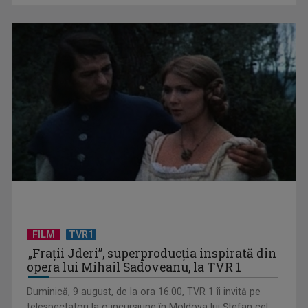
TELEȘCOALA: Educație civică, clasa a VIII-a lecția 1 / VIDEO
FILM
TVR1
„Frații Jderi”, superproducția inspirată din
opera lui Mihail Sadoveanu, la TVR 1
Duminică, 9 august, de la ora 16.00, TVR 1 îi invită pe
telespectatori la o incursiune în Moldova lui Ștefan cel
Mare, prin filmul „Frații ...