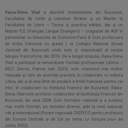
***
Raisa-Elena Vlad
a absolvit Universitatea din București,
Facultatea de Limbi și Literaturi Străine şi un Master la
Facultatea de Litere – Teoria și practica editării, dar și un
Master FLE (Français Langue Etrangère) – oragnizat de AUF în
parteneriat cu Université de Sorbonne Paris III. Este profesoara
de limba franceză cu gradul I, la Colegiul Național
Școala
Centrală
din București unde este şi responsabil al secției
bilingve francofone, din 2016. De-a lungul timpului, Raisa-Elena
Vlad a participat la nenumărate formări profesionale (ultima –
BELC Sèvres, France, iulie 2023), este coautorul mai multor
manuale și cărți de activități practice, în colaborare cu editura
Litera, dar și al unui Ghid de predare a limbii franceze pentru cei
mici, în colaborare cu Institutul Francez din București. Raisa-
Elena Vlad este profesor colaborator al Institutului Francez din
București, din anul 2008. Este formator național și a susținut
mai multe formări, pe tematici diverse, atât la nivel național,
cât și internațional (Forare regională CREFECO pentru profesorii
din Europa Centrală și de Est pe tema
Le
français pour les
petits
, 2022).