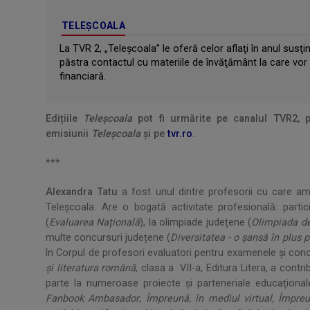
TELEȘCOALA
La TVR 2, „Teleşcoala” le oferă celor aflaţi în anul susţ
păstra contactul cu materiile de învăţământ la care vor 
financiară.
Edițiile
Teleșcoala
pot fi urmărite pe canalul TVR2, 
emisiunii
Teleșcoala
şi pe
tvr.ro
.
***
Alexandra Tatu
a fost unul dintre profesorii cu care am
Teleşcoala. Are o bogată activitate profesională: parti
(
Evaluarea Națională
), la olimpiade județene (
Olimpiada de
multe concursuri județene (
Diversitatea - o șansă în plus p
în Corpul de profesori evaluatori pentru examenele și conc
și literatura română
, clasa a VII-a, Editura Litera, a contri
parte la numeroase proiecte și parteneriale educaționa
Fanbook Ambasador
,
Împreună, în mediul virtual, Împre