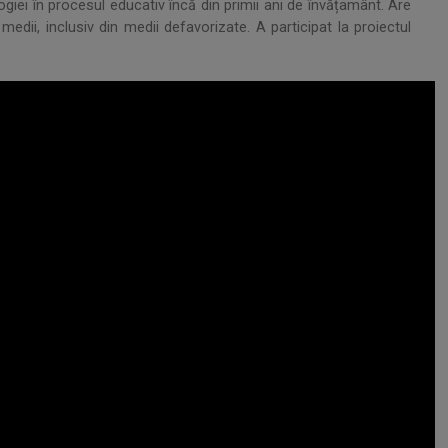
ogiei în procesul educativ încă din primii ani de învățamânt. Are
medii, inclusiv din medii defavorizate. A participat la proiectul