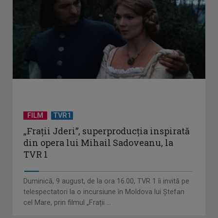
FILM
TVR1
„Frații Jderi”, superproducția inspirată
din opera lui Mihail Sadoveanu, la
TVR 1
Duminică, 9 august, de la ora 16.00, TVR 1 îi invită pe
telespectatori la o incursiune în Moldova lui Ștefan
cel Mare, prin filmul „Frații ...