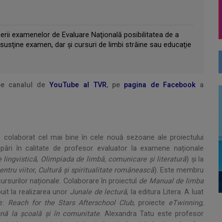
inerii examenelor de Evaluare Naţională posibilitatea de a
susţine examen, dar şi cursuri de limbi străine sau educaţie
pe canalul de
YouTube al TVR
, pe
pagina de Facebook
a
 colaborat cel mai bine în cele nouă sezoane ale proiectului
cipări în calitate de profesor evaluator la examene naționale
 lingvistică
,
Olimpiada de limbă,
comunicare și literatură
) și la
entru viitor
,
Cultură și spiritualitate românească
). Este membru
ursurilor naționale. Colaborare în proiectul
de Manual de limba
buit la realizarea unor
Junale de lectură
, la editura Litera. A luat
le:
Reach for the Stars Afterschool Club
, proiecte
eTwinning,
ună la școală și în comunitate
. Alexandra Tatu este profesor