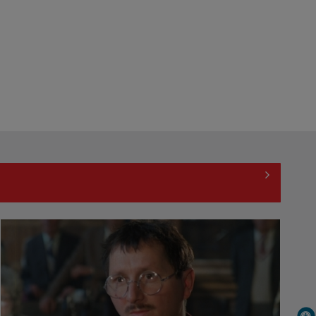
clasa a VIII-a lecția 1 / VIDEO
TELEȘCOALA: Matematică, clasa a
VIII-a, elemente de algebră (III) /
VIDEO
TELEȘCOALA: Limba spaniolă,
lecția 4, nivel A 1 / VIDEO
TELEȘCOALA: Limba germană,
lecția 4 / VIDEO
TELEȘCOALA: Limba română, clasa
a VIII-a, elemente de vocabular /