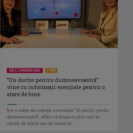
TELEȘCOALA: Matematică, clasa a
VIII-a, „Relaţii metrice într-un
triunghi” / ...
TELEȘCOALA: Limba germana,
lecția 6 - Wiederholung / VIDEO
RECOMANDARI
TVRI
TELEȘCOALA: Limba română, clasa
”Un doctor pentru dumneavoastră”
a VIII-a, noțiuni de fonetică (II) /
vine cu informații esențiale pentru o
VIDEO
stare de bine
Într-o ediţie de colecție a emisiunii ”Un doctor pentru
dumneavoastră”, aflăm că boala nu ține cont de
vârstă, de statut sau de nivelul de ...