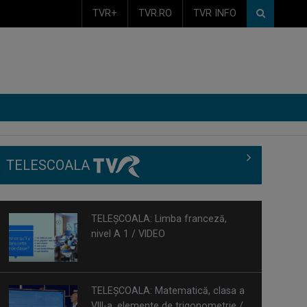
TVR+
TVR.RO
TVR INFO
TELESCOALA
TELEȘCOALA: Limba franceză,
nivel A 1 / VIDEO
TELEȘCOALA: Matematică, clasa a
VIII-a, elemente de trigonometrie /