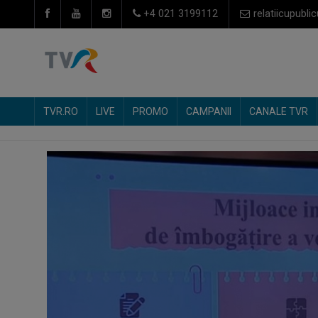
+4 021 3199112
relatiicupublic
TVR.RO
LIVE
PROMO
CAMPANII
CANALE TVR