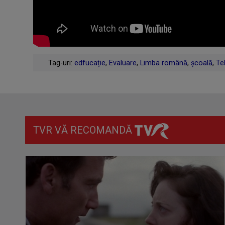
Tag-uri:
edfucație
,
Evaluare
,
Limba română
,
școală
,
Te
TVR VĂ RECOMANDĂ