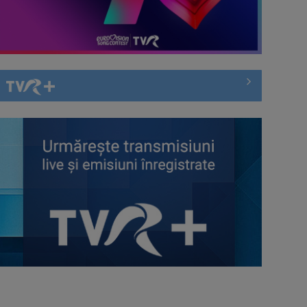
TELEȘCOALA: Limba spaniolă,
lecția 5 / VIDEO
TELEȘCOALA: Matematică, clasa a
VIII-a, Cercul / VIDEO
TELEȘCOALA: Limba germană,
lecția 5 / VIDEO
TELEȘCOALA: Limba română, clasa
a VIII-a, Conversiunea / VIDEO