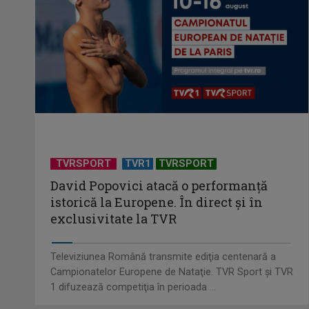
TVRSPORT
TVR1
TVRSPORT
David Popovici atacă o performanţă
istorică la Europene. În direct şi în
exclusivitate la TVR
Televiziunea Română transmite ediţia centenară a
Campionatelor Europene de Nataţie. TVR Sport şi TVR
1 difuzează competiţia în perioada ...