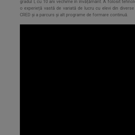
gradul I, cu 10 ani vechime în învățământ. A folosit tehnol
o experieță vastă de variată de lucru cu elevi din diverse 
CRED și a parcurs și alt programe de formare continuă.