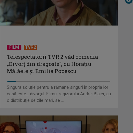
VIDEO
TELEȘCOALA: Limba franceză,
nivel A1 (IV) / VIDEO
FILM
TVR2
TELEȘCOALA: Matematică, clasa a
Telespectatorii TVR 2 văd comedia
VIII-a, elemente de algebră (II) /
„Divorţ din dragoste”, cu Horaţiu
VIDEO
Mălăele şi Emilia Popescu
TELEȘCOALA: limba engleză, nivel
Singura soluţie pentru a rămâne singuri în propria lor
A 1 / VIDEO
casă este... divorţul. Filmul regizorului Andrei Blaier, cu
o distribuţie de zile mari, se ...
TELEȘCOALA: Limba spaniola,
lecția 6, nivel A 1 / VIDEO