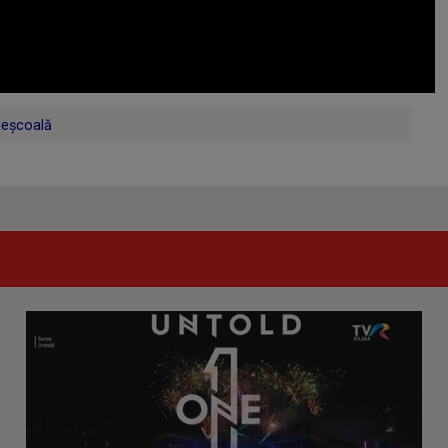
leșcoală