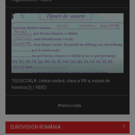
fonetică (I) / VIDEO
TELEȘCOALA: Limba engleză, lecția 6, nivel A 1 / VIDEO
#telescoala
EUROVISION ROMÂNIA