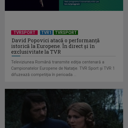
TELEȘCOALA: Matematică, clasa a VIII-a, Cercul / VIDEO
TVRSPORT
TVR1
TVRSPORT
David Popovici atacă o performanţă
istorică la Europene. În direct şi în
exclusivitate la TVR
Televiziunea Română transmite ediţia centenară a
Campionatelor Europene de Nataţie. TVR Sport şi TVR 1
difuzează competiţia în perioada ...
TELEȘCOALA: Limba germană, lecția 5 / VIDEO