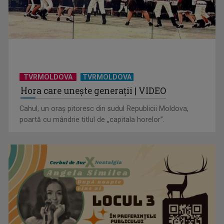
TELEȘCOALA: Limba română, clasa a VIII-a, noțiuni de
fonetică (II) / VIDEO
TVRMOLDOVA
TVRMOLDOVA
Hora care unește generații | VIDEO
Cahul, un oraș pitoresc din sudul Republicii Moldova,
poartă cu mândrie titlul de „capitala horelor”.
TELEȘCOALA: Limba franceză, nivel A 1 / VIDEO