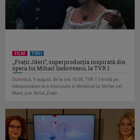
TELEȘCOALA: Limba română, clasa a VIII-a, Conversiunea /
VIDEO
FILM
TVR1
„Frații Jderi”, superproducția inspirată din
opera lui Mihail Sadoveanu, la TVR 1
Duminică, 9 august, de la ora 16.00, TVR 1 îi invită pe
telespectatori la o incursiune în Moldova lui Ștefan cel
Mare, prin filmul „Frații ...
TELEȘCOALA: Matematică, clasa a VIII-a, geometrie plană /
VIDEO