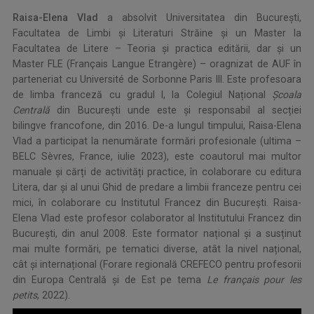
Raisa-Elena Vlad
a absolvit Universitatea din București,
Facultatea de Limbi și Literaturi Străine şi un Master la
Facultatea de Litere – Teoria și practica editării, dar și un
Master FLE (Français Langue Etrangère) – oragnizat de AUF în
parteneriat cu Université de Sorbonne Paris III. Este profesoara
de limba franceză cu gradul I, la Colegiul Național
Școala
Centrală
din București unde este şi responsabil al secției
bilingve francofone, din 2016. De-a lungul timpului, Raisa-Elena
Vlad a participat la nenumărate formări profesionale (ultima –
BELC Sèvres, France, iulie 2023), este coautorul mai multor
manuale și cărți de activități practice, în colaborare cu editura
Litera, dar și al unui Ghid de predare a limbii franceze pentru cei
mici, în colaborare cu Institutul Francez din București. Raisa-
Elena Vlad este profesor colaborator al Institutului Francez din
București, din anul 2008. Este formator național și a susținut
mai multe formări, pe tematici diverse, atât la nivel național,
cât și internațional (Forare regională CREFECO pentru profesorii
din Europa Centrală și de Est pe tema
Le
français pour les
petits
, 2022).