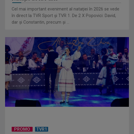
Cel mai important eveniment al nataţiei în 2026 se vede
în direct la TVR Sport şi TVR 1. De 2 X Popovici: David,
dar şi Constantin, precum şi ...
TELEȘCOALA: Limba română, clasa a VIII-a, elemente de
vocabular / VIDEO
PROMO
TVR1