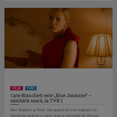
TELEȘCOALA: Matematică, clasa a VIII-a, elemente de
algebră (III) / VIDEO
FILM
TVR1
Cate Blanchett este „Blue Jasmine” –
sâmbătă seară, la TVR 1
Alec Baldwin şi Peter Sarsgaard se mai regăsesc în
distribuţia dramei a cărei regie e semnată de Woody