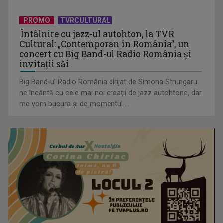
PROMO
TVRCULTURAL
Întâlnire cu jazz-ul autohton, la TVR
Cultural: „Contemporan în România”, un
concert cu Big Band-ul Radio România şi
invitaţii săi
TELEȘCOALA: Limba spaniola, lecția 6, nivel A 1 / VIDEO
Big Band-ul Radio România dirijat de Simona Strungaru
ne încântă cu cele mai noi creaţii de jazz autohtone, dar
me vom bucura şi de momentul ...
TELEȘCOALA: Matematică, clasa a VIII-a, „Relaţii metrice
într-un triunghi” / ...