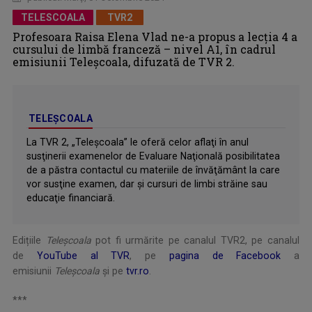
TELESCOALA
TVR2
Profesoara Raisa Elena Vlad ne-a propus a lecţia 4 a
cursului de limbă franceză – nivel A1, în cadrul
emisiunii Teleșcoala, difuzată de TVR 2.
TELEȘCOALA
La TVR 2, „Teleşcoala” le oferă celor aflaţi în anul
susţinerii examenelor de Evaluare Naţională posibilitatea
de a păstra contactul cu materiile de învăţământ la care
vor susţine examen, dar şi cursuri de limbi străine sau
educaţie financiară.
Edițiile
Teleșcoala
pot fi urmărite pe canalul TVR2, pe canalul
de
YouTube al TVR
, pe
pagina de Facebook
a
emisiunii
Teleșcoala
şi pe
tvr.ro
.
***