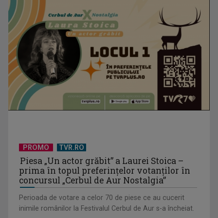
TELEȘCOALA: Limba japoneză, lecția 4 / VIDEO
PROMO
TVR.RO
Piesa „Un actor grăbit” a Laurei Stoica –
prima în topul preferinţelor votanţilor în
concursul „Cerbul de Aur Nostalgia”
Perioada de votare a celor 70 de piese ce au cucerit
inimile românilor la Festivalul Cerbul de Aur s-a încheiat.
TELEȘCOALA: Educație civică, clasa a VIII-a lecția 1 / VIDEO