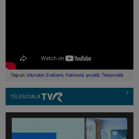
Tag-uri:
educație
,
Evaluare
,
franceză
,
școală
,
Teleșcoală
TELESCOALA