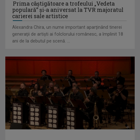
Prima câştigătoare a trofeului „Vedeta
populară” şi-a aniversat la TVR majoratul
TELEȘCOALA: Matematică, clasa a VIII-a, elemente de
carierei sale artistice
algebră (II) / VIDEO
Alexandra Chira, un nume important aparţinând tinerei
generaţii de artişti ai folclorului românesc, a împlinit 18
ani de la debutul pe scenă. ...
TELEȘCOALA: limba engleză, nivel A 1 / VIDEO