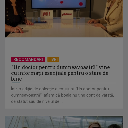
RECOMANDARI
TVRI
”Un doctor pentru dumneavoastră” vine
TELEȘCOALA: limba franceză, nivel A 1 (V) / VIDEO
cu informații esențiale pentru o stare de
bine
Într-o ediţie de colecție a emisiunii ”Un doctor pentru
dumneavoastră”, aflăm că boala nu ține cont de vârstă,
de statut sau de nivelul de ...