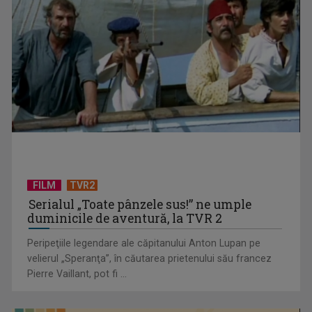
TELEȘCOALA: Limba engleză, nivel A1, lecția 5 / VIDEO
FILM
TVR2
Serialul „Toate pânzele sus!” ne umple
duminicile de aventură, la TVR 2
TELEȘCOALA: Limba română, clasa a VIII-a, derivarea și
Peripeţiile legendare ale căpitanului Anton Lupan pe
compunerea / VIDEO
velierul „Speranţa”, în căutarea prietenului său francez
Pierre Vaillant, pot fi ...