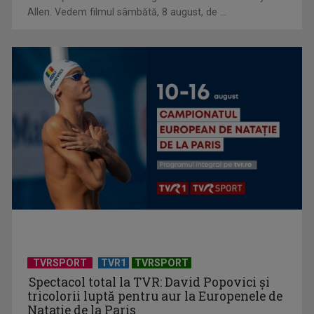
Allen. Vedem filmul sâmbătă, 8 august, de ...
TELEȘCOALA: Limba spaniolă, lecția 4, nivel A 1 / VIDEO
TVRSPORT
TVR1
TVRSPORT
TELEȘCOALA: Limba germană, lecția 4 / VIDEO
Spectacol total la TVR: David Popovici și
tricolorii luptă pentru aur la Europenele de
Natație de la Paris