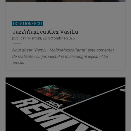
DORU IONESCU
Jazz’n’Iași, cu Alex Vasiliu
publicat: Miercuri, 22 Octombrie 2025
Noul dosar "Remix - MoldoMuzicoRama" este comentat
de realizator cu jurnalistul si muzicologul ieșean Alex
Vasiliu....