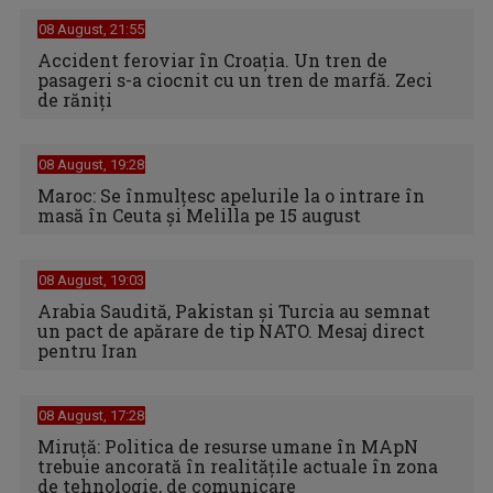
08 August, 21:55
Accident feroviar în Croația. Un tren de
pasageri s-a ciocnit cu un tren de marfă. Zeci
de răniți
08 August, 19:28
Maroc: Se înmulţesc apelurile la o intrare în
masă în Ceuta şi Melilla pe 15 august
08 August, 19:03
Arabia Saudită, Pakistan și Turcia au semnat
un pact de apărare de tip NATO. Mesaj direct
pentru Iran
08 August, 17:28
Miruță: Politica de resurse umane în MApN
trebuie ancorată în realitățile actuale în zona
de tehnologie, de comunicare