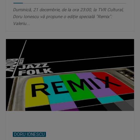
Duminică, 21 decembrie, de la ora 23:00, la TVR Cultural,
Doru Ionescu vă propune o ediție specială "Remix":
Valeriu...
DORU IONESCU