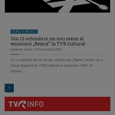
DORU IONESCU
Din 12 octombrie, un nou sezon al
emisiunii „Remix” la TVR Cultural
publicat: Vineri, 10 Octombrie 2025
Cu o vechime de 24 de ani, emisiunea „Remix” revine cu o
nouă stagiune la TVR Cultural și online pe TVR+, în
fiecare...
1