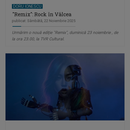
DORU IONESCU
"Remix": Rock în Vâlcea
publicat: Sâmbătă, 22 Noiembrie 2025
Urmărim o nouă ediție "Remix", duminică 23 noiembrie , de
la ora 23.00, la TVR Cultural.