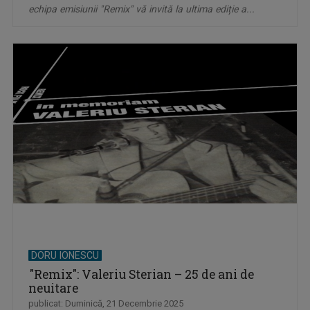
echipa emisiunii "Remix" vă invită la ultima ediție a...
DORU IONESCU
"Remix": Valeriu Sterian – 25 de ani de
neuitare
publicat: Duminică, 21 Decembrie 2025