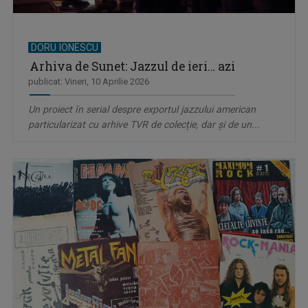
DORU IONESCU
Arhiva de Sunet: Jazzul de ieri… azi
publicat: Vineri, 10 Aprilie 2026
Un proiect în serial despre exportul jazzului american
particularizat cu arhive TVR de colecție, dar și de un...