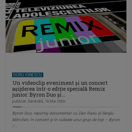
DORU IONESCU
Un videoclip eveniment și un concert
așijderea într-o ediție specială Remix
junior: Byron Duo și...
publicat: Sâmbătă, 16 Mai 2026
Byron Duo, reportaj documentar cu Dan Radu și Sergiu
Mitrofan, în concert și în culisele unui grup de top – Byron
/...