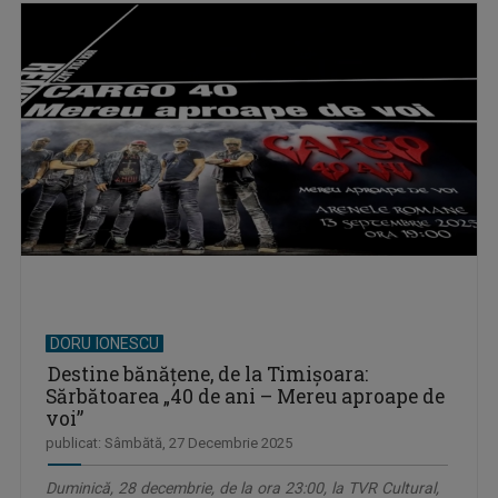
DORU IONESCU
Destine bănăţene, de la Timişoara:
Sărbătoarea „40 de ani – Mereu aproape de
voi”
publicat: Sâmbătă, 27 Decembrie 2025
Duminică, 28 decembrie, de la ora 23:00, la TVR Cultural,