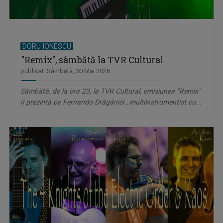
DORU IONESCU
"Remix", sâmbătă la TVR Cultural
publicat: Sâmbătă, 30 Mai 2026
Sâmbătă, de la ora 23, la TVR Cultural, emisiunea "Remix"
îi prezintă pe Fernando Drăgănici , multiinstrumentist cu...