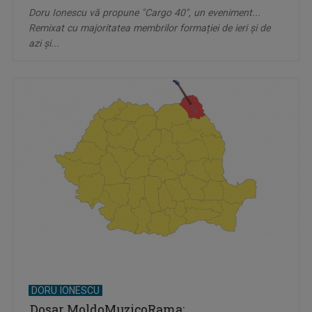
Doru Ionescu vă propune "Cargo 40", un eveniment...
Remixat cu majoritatea membrilor formației de ieri și de
azi și...
DORU IONESCU
Dosar MoldoMuzicoRama: