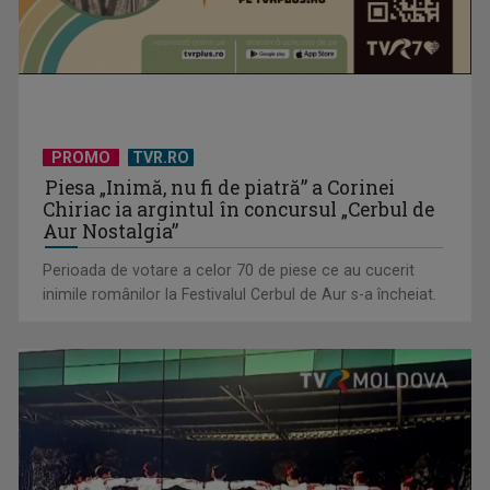
PROMO
TVR.RO
Eurovision Song Contest 2026: spectacol grandios pregătit
Piesa „Inimă, nu fi de piatră” a Corinei
de televiziunea ...
Chiriac ia argintul în concursul „Cerbul de
Aur Nostalgia”
Perioada de votare a celor 70 de piese ce au cucerit
inimile românilor la Festivalul Cerbul de Aur s-a încheiat.