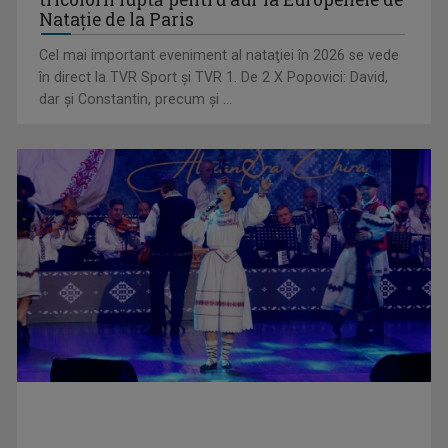
Natație de la Paris
Cel mai important eveniment al nataţiei în 2026 se vede
Andrei Tudor: „Cred foarte mult şi mizez pe pregnanţa
în direct la TVR Sport şi TVR 1. De 2 X Popovici: David,
refrenului”
dar şi Constantin, precum şi ...
Monoir: „Trăim o perioadă în care contează foarte mult cât
de catchy e o ...