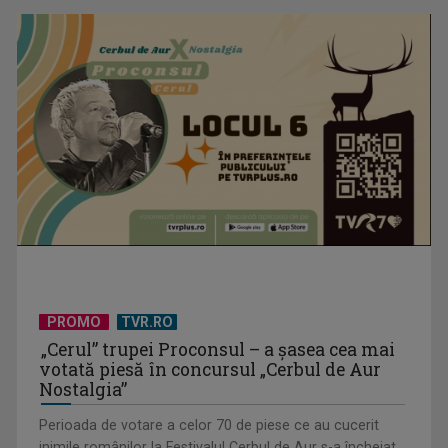
PROMO
TVR.RO
„Cerul” trupei Proconsul – a şasea cea mai
votată piesă în concursul „Cerbul de Aur
Nostalgia”
Perioada de votare a celor 70 de piese ce au cucerit
inimile românilor la Festivalul Cerbul de Aur s-a încheiat.