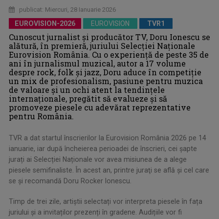
publicat: Miercuri, 28 Ianuarie 2026
EUROVISION-2026
EUROVISION
TVR1
Cunoscut jurnalist și producător TV, Doru Ionescu se
alătură, în premieră, juriului Selecției Naționale
Eurovision România. Cu o experiență de peste 35 de
ani în jurnalismul muzical, autor a 17 volume
despre rock, folk și jazz, Doru aduce în competiție
un mix de profesionalism, pasiune pentru muzica
de valoare și un ochi atent la tendințele
internaționale, pregătit să evalueze și să
promoveze piesele cu adevărat reprezentative
pentru România.
TVR a dat startul înscrierilor la Eurovision România 2026 pe 14
ianuarie, iar după încheierea perioadei de înscrieri, cei șapte
jurați ai Selecției Naționale vor avea misiunea de a alege
piesele semifinaliste. În acest an, printre juraţi se află și cel care
se şi recomandă Doru Rocker Ionescu.
Timp de trei zile, artiștii selectați vor interpreta piesele în fața
juriului și a invitaților prezenți în gradene. Audițiile vor fi