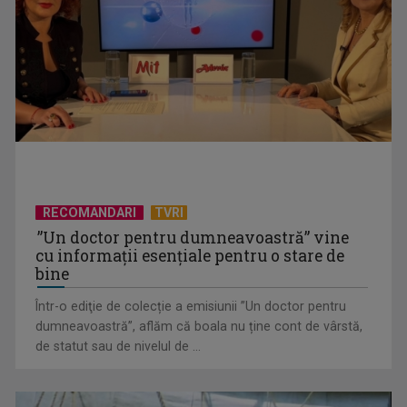
TVR ridică cortina „Atelierului deschis Eurovision 2026”
RECOMANDARI
TVRI
”Un doctor pentru dumneavoastră” vine
cu informații esențiale pentru o stare de
bine
Eurovision România și-a ales semifinaliștii
Într-o ediţie de colecție a emisiunii ”Un doctor pentru
dumneavoastră”, aflăm că boala nu ține cont de vârstă,
de statut sau de nivelul de ...