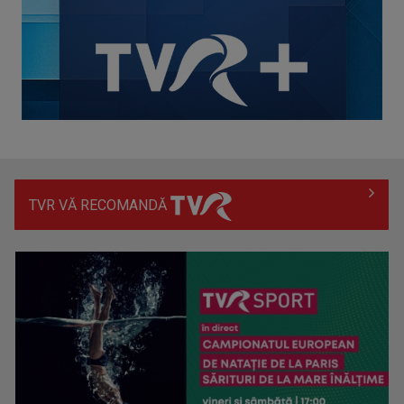
TVR VĂ RECOMANDĂ
Giulia Nahmany şi Daniel Nuţă prezintă finala Selecţiei
Naţionale