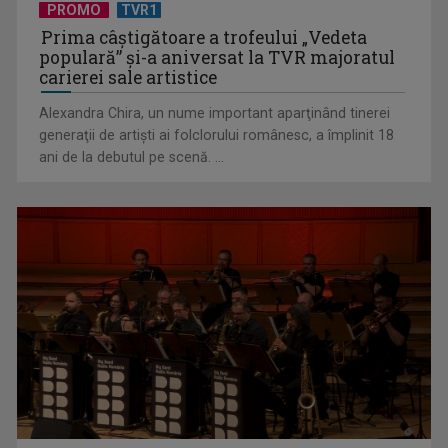
PROMO
TVR1
Prima câştigătoare a trofeului „Vedeta
populară” şi-a aniversat la TVR majoratul
carierei sale artistice
Alexandra Chira, un nume important aparţinând tinerei
generaţii de artişti ai folclorului românesc, a împlinit 18
ani de la debutul pe scenă. ...
Șapte jurați vor alege reprezentantul României la Eurovision
2026