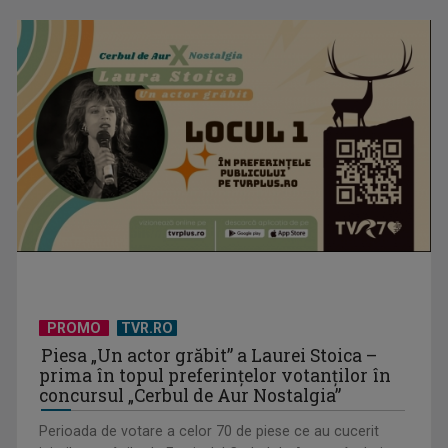
De la fan, în juriul Eurovision. Elena Popa: „Cred că publicul
așteaptă ...
PROMO
TVR.RO
Piesa „Un actor grăbit” a Laurei Stoica –
prima în topul preferinţelor votanţilor în
concursul „Cerbul de Aur Nostalgia”
Perioada de votare a celor 70 de piese ce au cucerit