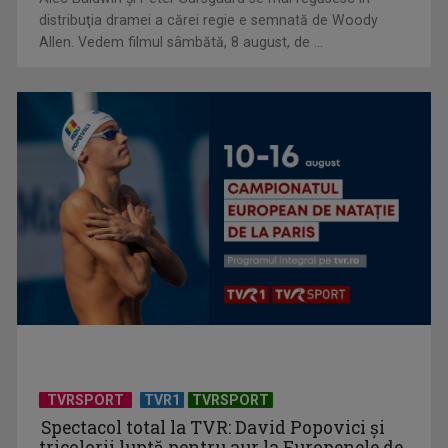
distribuţia dramei a cărei regie e semnată de Woody
Allen. Vedem filmul sâmbătă, 8 august, de ...
Andreea Balan: „La Eurovision caut tot, pentru că Eurovision
este despre ...
TVRSPORT
TVR1
TVRSPORT
Spectacol total la TVR: David Popovici și
tricolorii luptă pentru aur la Europenele de