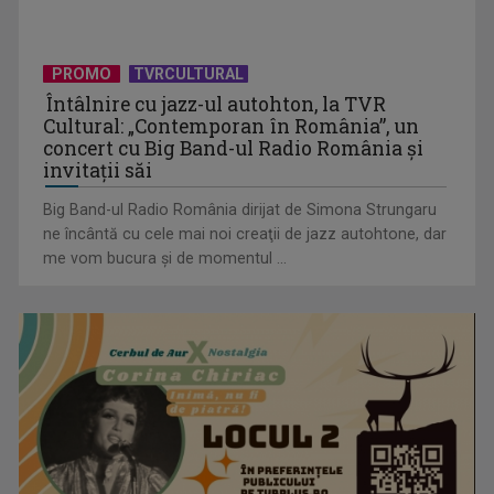
TVR dă start înscrierilor pentru Eurovision 2026
PROMO
TVRCULTURAL
Întâlnire cu jazz-ul autohton, la TVR
Cultural: „Contemporan în România”, un
concert cu Big Band-ul Radio România şi
invitaţii săi
Big Band-ul Radio România dirijat de Simona Strungaru
ne încântă cu cele mai noi creaţii de jazz autohtone, dar
me vom bucura şi de momentul ...
România revine în Top 3 Eurovision, într-o ediție aniversară a
concursului