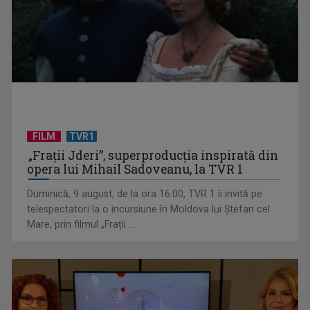
FILM
TVR1
Eurovision România: Juriul a decis zece finaliști ai Selecției
„Frații Jderi”, superproducția inspirată din
Naționale
opera lui Mihail Sadoveanu, la TVR 1
Duminică, 9 august, de la ora 16.00, TVR 1 îi invită pe
telespectatori la o incursiune în Moldova lui Ștefan cel
Mare, prin filmul „Frații ...