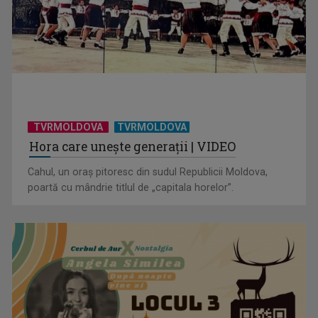
Alexandra Căpitănescu intră în Marea Finală Eurovision
2026 cu numărul 24. ...
TVRMOLDOVA
TVRMOLDOVA
Hora care unește generații | VIDEO
Cahul, un oraș pitoresc din sudul Republicii Moldova,
poartă cu mândrie titlul de „capitala horelor”.
„Mă simt copleșită de emoții! Vă iubim!”. România în Marea
Finală Eurovision ...