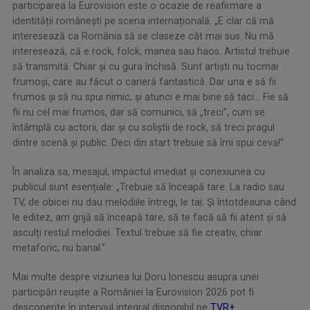
participarea la Eurovision este o ocazie de reafirmare a
identității românești pe scena internațională. „E clar că mă
interesează ca România să se claseze cât mai sus. Nu mă
interesează, că e rock, folck, manea sau haos. Artistul trebuie
să transmită. Chiar și cu gura închisă. Sunt artiști nu tocmai
frumoși, care au făcut o carieră fantastică. Dar una e să fii
frumos și să nu spui nimic, şi atunci e mai bine să taci... Fie să
fii nu cel mai frumos, dar să comunici, să „treci”, cum se
întâmplă cu actorii, dar și cu soliștii de rock, să treci pragul
dintre scenă și public. Deci din start trebuie să îmi spui ceva!”
În analiza sa, mesajul, impactul imediat și conexiunea cu
publicul sunt esențiale: „Trebuie să înceapă tare. La radio sau
TV, de obicei nu dau melodiile întregi, le tai. Și întotdeauna când
le editez, am grijă să înceapă tare, să te facă să fii atent și să
asculți restul melodiei. Textul trebuie să fie creativ, chiar
metaforic, nu banal.”
Mai multe despre viziunea lui Doru Ionescu asupra unei
participări reușite a României la Eurovision 2026 pot fi
descoperite în interviul integral disponibil pe
TVR+
.