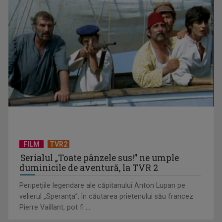
Eurovision România: 101 piese au intrat în Selecția Națională
2026
FILM
TVR2
Serialul „Toate pânzele sus!” ne umple
duminicile de aventură, la TVR 2
Peripeţiile legendare ale căpitanului Anton Lupan pe
velierul „Speranţa”, în căutarea prietenului său francez
Pierre Vaillant, pot fi ...
„Eurovision – viziune și misiune”