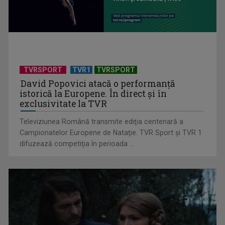
TVR continuă seria dezbaterilor „Eurovision - Pro și Contra”
TVRSPORT
TVR1
TVRSPORT
David Popovici atacă o performanţă
istorică la Europene. În direct şi în
exclusivitate la TVR
Televiziunea Română transmite ediţia centenară a
Campionatelor Europene de Nataţie. TVR Sport şi TVR 1
difuzează competiţia în perioada ...
Antonio Pican și Wrs completează lineup-ul finalei Selecției
Naționale