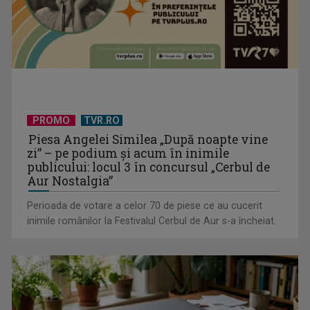
România urcă pe scena Eurovision 2026, în semifinala a doua
– competiția ...
PROMO
TVR.RO
Piesa Angelei Similea „După noapte vine
zi” – pe podium şi acum în inimile
publicului: locul 3 în concursul „Cerbul de
Aur Nostalgia”
Perioada de votare a celor 70 de piese ce au cucerit
inimile românilor la Festivalul Cerbul de Aur s-a încheiat.