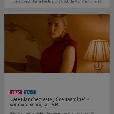
inimile românilor la Festivalul Cerbul de Aur s-a încheiat.
Marius Dia: „Să evităm acel clișeu de piesă românească –
Dracula, ...
FILM
TVR1
Cristian Marica Rădoi: „În 3 secunde trebuie să spui ceva, ca
Cate Blanchett este „Blue Jasmine” –
să existe un ...
sâmbătă seară, la TVR 1
Alec Baldwin şi Peter Sarsgaard se mai regăsesc în