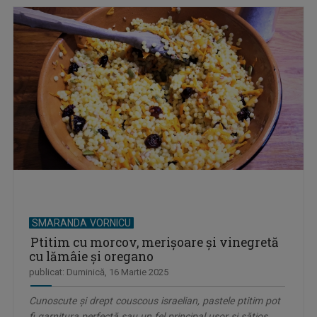
SMARANDA VORNICU
Ptitim cu morcov, merișoare și vinegretă
cu lămâie și oregano
publicat: Duminică, 16 Martie 2025
Cunoscute și drept couscous israelian, pastele ptitim pot
fi garnitura perfectă sau un fel principal ușor și sățios....