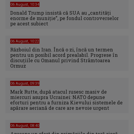
06 August, 10:34
Donald Trump insistă că SUA au „cantităţi
enorme de muniţie”, pe fondul controverselor
pe acest subiect
06 August, 10:22
Războiul din Iran. Încă o zi, încă un termen
pentru un posibil acord prealabil. Progrese în
discuțiile cu Omanul privind Strâmtoarea
Ormuz
06 August, 09:39
Mark Rutte, după atacul rusesc masiv de
miercuri asupra Ucrainei: NATO depune
eforturi pentru a furniza Kievului sistemele de
apărare aeriană de care are nevoie urgent
06 August, 08:40
Aproape un sfert din primăriile din țară riscă