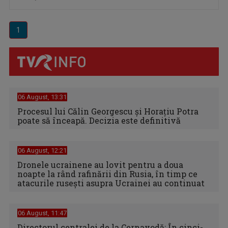
1
06 August, 13:31
Procesul lui Călin Georgescu și Horațiu Potra
poate să înceapă. Decizia este definitivă
06 August, 12:21
Dronele ucrainene au lovit pentru a doua
noapte la rând rafinării din Rusia, în timp ce
atacurile rusești asupra Ucrainei au continuat
06 August, 11:47
Directorul centralei de la Cernavodă: În cinci-