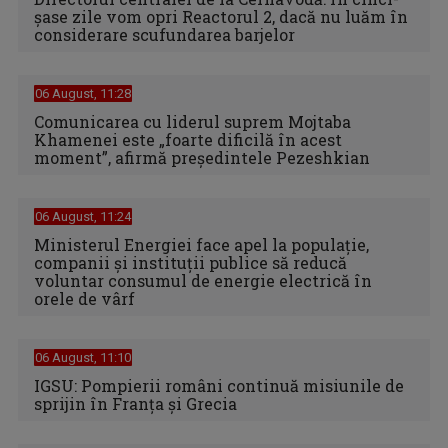
şase zile vom opri Reactorul 2, dacă nu luăm în
considerare scufundarea barjelor
06 August, 11:28
Comunicarea cu liderul suprem Mojtaba
Khamenei este „foarte dificilă în acest
moment”, afirmă preşedintele Pezeshkian
06 August, 11:24
Ministerul Energiei face apel la populație,
companii și instituții publice să reducă
voluntar consumul de energie electrică în
orele de vârf
06 August, 11:10
IGSU: Pompierii români continuă misiunile de
sprijin în Franţa şi Grecia