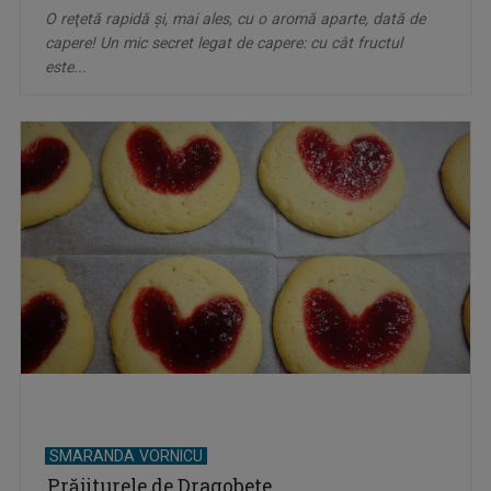
O reţetă rapidă şi, mai ales, cu o aromă aparte, dată de
capere! Un mic secret legat de capere: cu cât fructul
este...
SMARANDA VORNICU
Prăjiturele de Dragobete