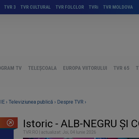
TVR 3
TVR CULTURAL
TVR FOLCLOR
TVRi
TVR MOLDOVA
OGRAM TV
TELEȘCOALA
EUROPA VIITORULUI
TVR 65
T
IE ›
Televiziunea publică ›
Despre TVR ›
Istoric - ALB-NEGRU ŞI 
TVR.RO
| actualizat: Joi, 04 Iunie 2026