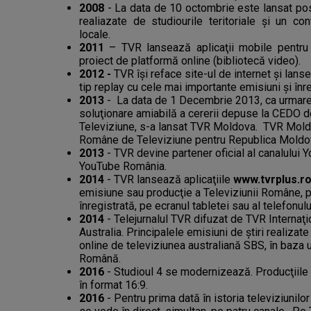
2008
- La data de 10 octombrie este lansat pos
realiazate de studiourile teritoriale şi un conț
locale.
2011
– TVR lansează aplicaţii mobile pentru c
proiect de platformă online (bibliotecă video).
2012 -
TVR îşi reface site-ul de internet şi lan
tip replay cu cele mai importante emisiuni şi înre
2013
- La data de 1 Decembrie 2013, ca urmare 
soluţionare amiabilă a cererii depuse la CEDO 
Televiziune, s-a lansat TVR Moldova. TVR Moldo
Române de Televiziune pentru Republica Moldo
2013
- TVR devine partener oficial al canalului 
YouTube România.
2014
- TVR lansează aplicaţiile
www.tvrplus.r
emisiune sau producţie a Televiziunii Române, put
înregistrată, pe ecranul tabletei sau al telefonulu
2014
- Telejurnalul TVR difuzat de TVR Internaţio
Australia. Principalele emisiuni de ştiri realizat
online de televiziunea australiană SBS, în baza 
Română.
2016
- Studioul 4 se modernizează. Producţiile
în format 16:9.
2016
- Pentru prima dată în istoria televiziunil