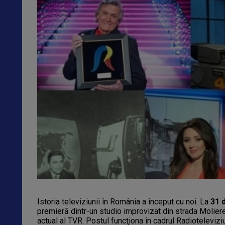
Istoria televiziunii în România a început cu noi. La
31 
premieră dintr-un studio improvizat din strada Moliere,
actual al TVR. Postul funcţiona în cadrul Radiotelevi