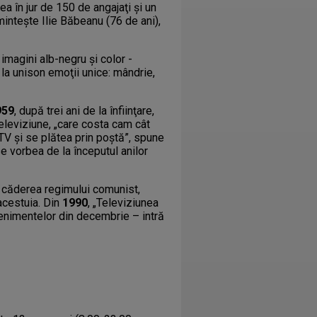
ea în jur de 150 de angajaţi şi un
aminteşte Ilie Băbeanu (76 de ani),
imagini alb-negru şi color -
t la unison emoţii unice: mândrie,
959
, după trei ani de la înfiinţare,
eleviziune, „care costa cam cât
 TV şi se plătea prin poştă”, spune
 vorbea de la începutul anilor
t căderea regimului comunist,
acestuia. Din
1990
, „Televiziunea
enimentelor din decembrie – intră