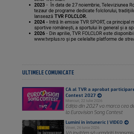
2023
- În data de 27 noiembrie, Televiziunea R
tezaur de programe dedicate folclorului, tradiţiilo
lansează
TVR FOLCLOR.
2024 -
Intră în emisie TVR SPORT, ca principal m
sportive româneşti, a sportului în general şi a s
2026
- Din aprilie, TVR FOLCLOR este disponibil
www.tvrplus.ro şi pe celelalte platforme de str
ULTIMELE COMUNICATE
CA al TVR a aprobat participar
Contest 2027
Miercuri, 22 Iulie 2026
Ediţia din 2027 va marca cea de
la Eurovision Song Contest
Lumini în întuneric | VIDEO
Vineri, 26 Iunie 2026
Vă invităm să urmăriți transmis