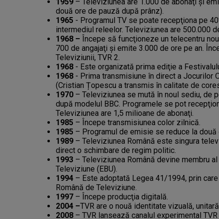
1959
– Televiziunea are 1.000 de abonaţi şi emi
două ore de pauză după prânz).
1965
- Programul TV se poate recepţiona pe 40% di
intermediul releelor. Televiziunea are 500.000 d
1968 –
Începe să funcţioneze un telecentru nou,
700 de angajaţi şi emite 3.000 de ore pe an. Înc
Televiziunii, TVR 2.
1968
- Este organizată prima ediţie a Festivalulu
1968
- Prima transmisiune în direct a Jocurilor 
(Cristian Țopescu a transmis în calitate de cor
1970
– Televiziunea se mută în noul sediu, de p
după modelul BBC. Programele se pot recepţiona 
Televiziunea are 1,5 milioane de abonaţi.
1985
– Începe transmisiunea color zilnică.
1985
– Programul de emisie se reduce la două o
1989
– Televiziunea Română este singura televi
direct o schimbare de regim politic.
1993
– Televiziunea Română devine membru al 
Televiziune (EBU).
1994
– Este adoptată Legea 41/1994, prin care 
Română de Televiziune.
1997
– Începe producţia digitală.
2004 –
TVR are o nouă identitate vizuală, unitară
2008
– TVR lansează canalul experimental TVR