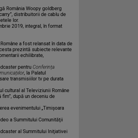
tigă România Woopy goldberg
arry”, distribuitorii de cablu de
etele lor.
brie 2019, integral, în format
ii Române
a fost relansat în data de
Acesta prezintă subiecte relevante
comentarii echilibrate,
adcaster pentru
Conferința
omunicațiilor
, la Palatul
sare transmisiilor tv pe durata
ul cultural al Televiziunii Române
ă fim”, după un deceniu de
erea evenimentului „Timişoara
video a Summitului Comunităţii
dcaster al Summitului Iniţiativei