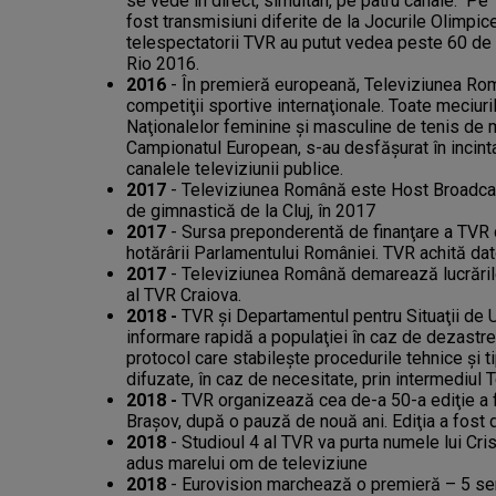
se vede în direct, simultan, pe patru canale. P
fost transmisiuni diferite de la Jocurile Olimpice
telespectatorii TVR au putut vedea peste 60 de o
Rio 2016.
2016
- În premieră europeană, Televiziunea Rom
competiţii sportive internaţionale. Toate meciuri
Naţionalelor feminine şi masculine de tenis de m
Campionatul European, s-au desfăşurat în incint
canalele televiziunii publice.
2017
- Televiziunea Română este Host Broadca
de gimnastică de la Cluj, în 2017
2017
- Sursa preponderentă de finanţare a TVR 
hotărârii Parlamentului României. TVR achită dato
2017
- Televiziunea Română demarează lucrările
al TVR Craiova.
2018 -
TVR şi Departamentul pentru Situaţii de
informare rapidă a populaţiei în caz de dezastre.
protocol care stabileşte procedurile tehnice şi t
difuzate, în caz de necesitate, prin intermediul T
2018 -
TVR organizează cea de-a 50-a ediţie a fe
Braşov, după o pauză de nouă ani. Ediţia a fost
2018
- Studioul 4 al TVR va purta numele lui C
adus marelui om de televiziune
2018
- Eurovision marchează o premieră – 5 semi