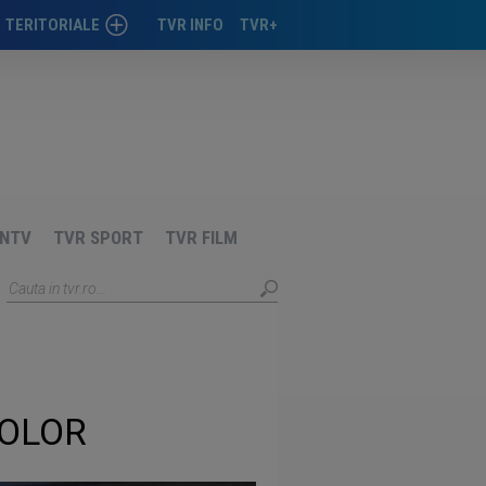
TERITORIALE
TVR INFO
TVR+
TIMIŞOARA
CLUJ
CRAIOVA
IAŞI
NTV
TVR SPORT
TVR FILM
TÂRGU-MUREŞ
COLOR