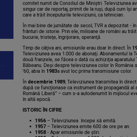
comitet numit de Consiliul de Miniştri. Televiziunea av
singur car de reportaj, primit de la ruşi, după cum îşi 
care a trăit începuturile televiziunii, ca tehnician.
În mai bine de jumătate de secol, TVR a depozitat - în 
frânturi de istorie. Prin ele, milioane de români au trăi
bucurie, tristeţe, îngrijorare, speranţă.
Timp de câţiva ani, emisiunile erau doar în direct. În
1
Televiziunea avea 1.000 de abonaţi. Abonamentul la T
două franzele, se făcea o dată cu achiziţia aparatului
Băbeanu. Deşi despre televiziunea color în România se
’60, abia în
1983
a avut loc prima transmisiune color.
În
decembrie 1989
, Televiziunea transmitea în direc
după ce funcţionase ca instrument de propagandă al 
Română Liberă” – cum s-a autodenumit în mijlocul ev
în altă epocă.
ISTORIC ÎN CIFRE
1956
– Televiziunea începe să emită.
1957
– Televiziunea emite 600 de ore pe an.
1958
- Apar emisiunile de ştiri.