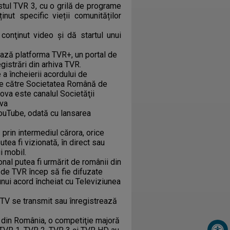
tul TVR 3, cu o grilă de programe
inut specific vieții comunităților
onţinut video şi dă startul unui
sează platforma TVR+, un portal de
gistrări din arhiva TVR.
a încheierii acordului de
de către Societatea Română de
va este canalul Societăţii
va
YouTube, odată cu lansarea
o
prin intermediul cărora, orice
ea fi vizionată, în direct sau
i mobil.
nal putea fi urmărit de românii din
e de TVR încep să fie difuzate
unui acord încheiat cu Televiziunea
 TV se transmit sau înregistrează
or din România, o competiţie majoră