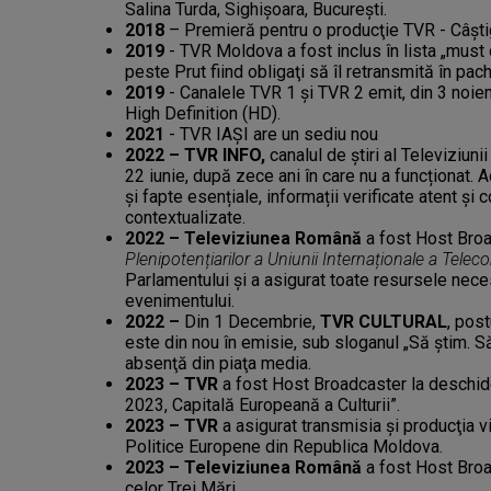
Salina Turda, Sighişoara, Bucureşti.
2018
– Premieră pentru o producţie TVR - Câş
2019
- TVR Moldova a fost inclus în lista „must c
peste Prut fiind obligaţi să îl retransmită în pach
2019
- Canalele TVR 1 şi TVR 2 emit, din 3 noiem
High Definition (HD).
2021
- TVR IAŞI are un sediu nou
2022 –
TVR INFO,
canalul de știri al Televiziun
22 iunie,
după zece ani în care nu a funcționat. 
și fapte esențiale, informații verificate atent și 
contextualizate.
202
2 –
Televiziunea Română
a fost Host Bro
Plenipotențiarilor a Uniunii Internaționale a Telec
Parlamentului și a asigurat toate resursele nece
evenimentului.
2022 –
Din 1 Decembrie,
TVR CULTURAL
, post
este din nou în emisie, sub sloganul „Să ştim. S
absenţă din piaţa media.
2023
–
TVR
a fost Host Broadcaster la deschid
2023, Capitală Europeană a Culturii”.
2023 –
TVR
a asigurat transmisia şi producţia 
Politice Europene din Republica Moldova.
2023 –
Televiziunea Română
a fost Host Broa
celor Trei Mări.