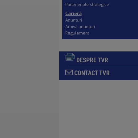
Parteneriate strategice
Carieră
Anunţuri
Arhivă anunțuri
Regulament
DESPRE TVR
CONTACT TVR