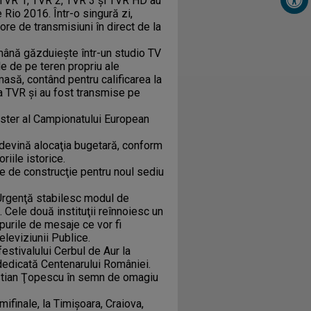
e TVR 1, TVR 2, TVR 3 şi TVR HD au
 Rio 2016. Într-o singură zi,
re de transmisiuni în direct de la
ână găzduieşte într-un studio TV
le de pe teren propriu ale
asă, contând pentru calificarea la
a TVR şi au fost transmise pe
ster al Campionatului European
devină alocaţia bugetară, conform
riile istorice.
 de construcţie pentru noul sediu
 Urgenţă stabilesc modul de
 Cele două instituţii reînnoiesc un
ipurile de mesaje ce vor fi
eleviziunii Publice.
stivalului Cerbul de Aur la
 dedicată Centenarului României.
ristian Ţopescu în semn de omagiu
finale, la Timişoara, Craiova,