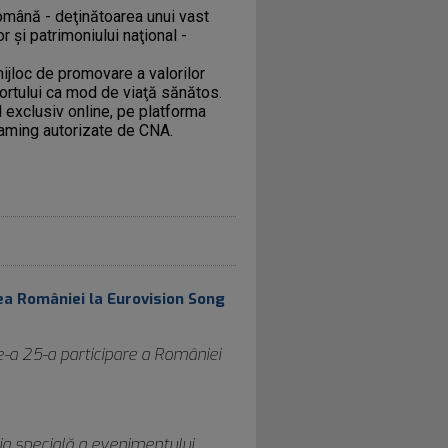
omână - deţinătoarea unui vast
r şi patrimoniului naţional -
ijloc de promovare a valorilor
portului ca mod de viaţă sănătos.
 exclusiv online, pe platforma
eaming autorizate de CNA.
ea României la Eurovision Song
-a 25-a participare a României
ia specială a evenimentului