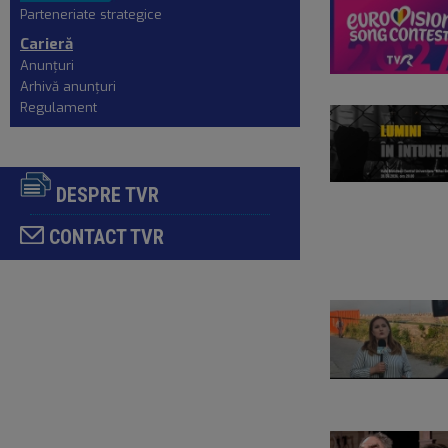
Parteneriate strategice
Carieră
Anunţuri
Arhivă anunțuri
Regulament
DESPRE TVR
CONTACT TVR