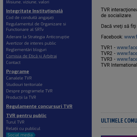
Misiune, viziune, valori
TVR interacţionea
Integritate Instituțională
de socializare.
Cod de conduită angajaţi
Regulamentul de Organizare si
Dacă vreţi să fiţ
Functionare al SRTv
Facebook:
www.f
Aderare la Strategia Anticorupție
Avertizor de interes public
TVR1 -
www.fac
Reglementări bloguri
TVR2 -
www.fac
Comisia de Etică şi Arbitraj
TVR3 -
www.fac
Contact
TVR Internationa
Programe
Canalele TVR
Studiouri teritoriale
Despre programele TVR
Producţii la TVR
Regulamente concursuri TVR
TVR pentru public
ULTIMELE COM
Turul TVR
Relaţii cu publicul
Social media