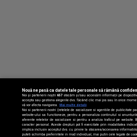
Nouă ne pasă ca datele tale personale să rămână confiden
Noi și partenerii noștri
657
stocăm și/sau accesăm informații pe dispozitivul
accepta sau gestiona alegerile dvs. făcând clic mai jos sau în orice moment, 
vă vor afecta navigarea.
Mai multe detalii
Noi si partenerii nostri (retelele de socializare si agentiile de publicitate
website-ului sa functioneze, pentru a personaliza continutul si anunturile p
aferente retelelor de socializare si pentru a analiza traficul pe website.
caracter personal. Aceste drepturi pot fi exercitate prin modalitatea indic
implica inclusiv acceptul dvs. cu privire la stocarea/accesarea informati
puteti schimba preferintele in mod individual, mai putin cele legate de coo