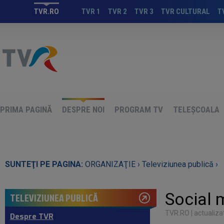
TVR.RO
TVR 1
TVR 2
TVR 3
TVR CULTURAL
T
PRIMA PAGINĂ
DESPRE NOI
PROGRAM TV
TELEȘCOALA
SUNTEŢI PE PAGINA:
ORGANIZAŢIE ›
Televiziunea publică ›
Social 
TELEVIZIUNEA PUBLICĂ
TVR.RO
| actualiza
Despre TVR