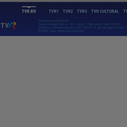
TVR.RO
TVR1
TVR2
TVR3
TVR CULTURAL
T
Televiziunea Română
Calea Dorobanţilor nr. 191, sector 1, Bucureşti, cod 010.565
Telefonul telespectatorului: 021.319.91.11, de luni până vineri, 0
© 2026 Toate drepturile rezervate.