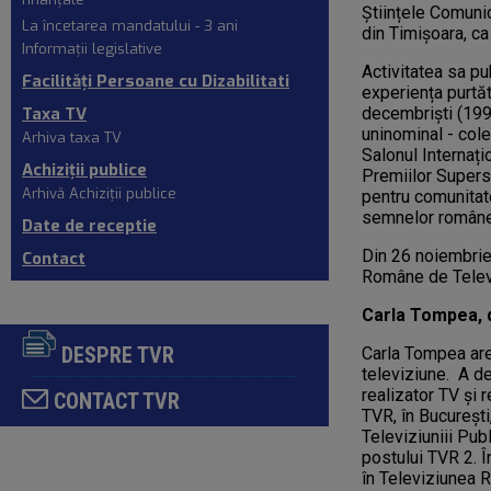
finanţate
Științele Comunic
La încetarea mandatului - 3 ani
din Timișoara, ca
Informaţii legislative
Activitatea sa pu
Facilități Persoane cu Dizabilitati
experiența purtăt
Taxa TV
decembriști (199
uninominal - cole
Arhiva taxa TV
Salonul Internaț
Achiziţii publice
Premiilor Supers
Arhivă Achiziții publice
pentru comunitate
semnelor române 
Date de receptie
Din 26 noiembrie
Contact
Române de Telev
Carla Tompea,
d
DESPRE TVR
Carla Tompea are
televiziune. A de
realizator TV şi r
CONTACT TVR
TVR, în Bucureşti
Televiziuniii Pub
postului TVR 2. 
în Televiziunea 