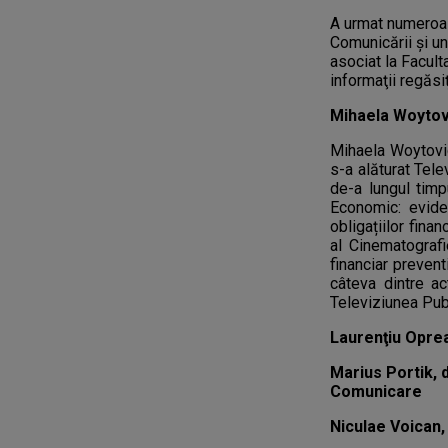
A urmat numeroase
Comunicării şi un
asociat la Facult
informaţii regăsiţ
Mihaela Woytov
Mihaela Woytovic
s-a alăturat Tele
de-a lungul timp
Economic: eviden
obligațiilor fina
al Cinematografi
financiar prevent
câteva dintre ac
Televiziunea Publ
Laurenţiu Opre
Marius Portik,
Comunicare
Niculae Voican,