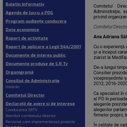
Buletin informativ
Comitetul Dire
Administraţie, 
Agenda de lucru a PDG
privind organizar
Program audiențe conducere
Comitetul Directo
Date economice
Ana Adriana Săf
Raport de activitate
Raport de aplicare a Legii 544/2001
Cu o experienţă 
și-a început cari
Documente de interes public
ziarist la Medifa
Documente produse de S.R.Tv
De-a lungul timpu
Organigramă
Consilier prezide
vicepreședinte ș
Consiliul de Administraţie
2012; 2016-2020
Hotărâri
Ca specialist în
Comitetul Director
al PD în perioada
Declaraţii de avere și de interese
alegerile prezid
alegerilor parlam
Conducerea SRTV
firmelor proprii, 
Membrii comitetului director
Personal care implementează proiecte
În calitate de ca