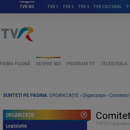
TVR.RO
TVR 1
TVR 2
TVR 3
TVR CULTURAL
T
PRIMA PAGINĂ
DESPRE NOI
PROGRAM TV
TELEȘCOALA
SUNTEŢI PE PAGINA:
ORGANIZAŢIE ›
Organizaţie ›
Comitetul 
Comitet
ORGANIZAŢIE
TVR.RO
| actualiza
Legislaţie