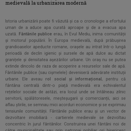
medievală la urbanizarea modernă
Istoria urbanizării poate fi văzută și ca o cronologie a efortului
uman de a aduce apa curată aproape și de a evacua apa
uzată.
Fântânile publice
erau, în Evul Mediu, inima comunității
și motorul populării. În Europa medievală, după prăbușirea
grandioaselor apeducte romane, orașele au intrat într-o lungă
perioadă de declin igienic și sursele de apă dulce au dictat
granițele și densitatea așezărilor urbane. Un oraș nu se putea
extinde dincolo de raza de acoperire a resurselor sale de apă.
Fântânile publice (sau cișmelele) deveniseră adevărate instituții
urbane. Ele aveau
rol social și informațional
, pentru că
fântâna centrală dintr-o piață medievală era echivalentul
rețelelor sociale de astăzi, era locul unde se întâlneau zilnic
servitorii, spălătoresele, meșteșugarii și comercianții, aici se
aflau știrile, se semnau mici acorduri economice și se exprimau
tensiunile comunității. Fântânile publice erau și un vector de
dezvoltare imobiliară - cartierele medievale se dezvoltau
concentric în jurul fântânilor. Construirea unei fântâni noi de
către municipalitate sau prin patronaj nobiliar ori bisericesc