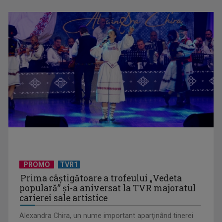
Lumea fabuloasă a volanelor
Evoluția locuirii în Europa: Odiseea spațiului domestic
(Galerie FOTO)
PROMO
TVR1
Prima câştigătoare a trofeului „Vedeta
populară” şi-a aniversat la TVR majoratul
carierei sale artistice