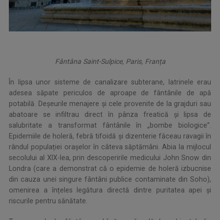
Fântâna Saint-Sulpice, Paris, Franța
În lipsa unor sisteme de canalizare subterane, latrinele erau
adesea săpate periculos de aproape de fântânile de apă
potabilă. Deșeurile menajere și cele provenite de la grajduri sau
abatoare se infiltrau direct în pânza freatică și lipsa de
salubritate a transformat fântânile în „bombe biologice”.
Epidemiile de holeră, febră tifoidă și dizenterie făceau ravagii în
rândul populației orașelor în câteva săptămâni. Abia la mijlocul
secolului al XIX-lea, prin descoperirile medicului John Snow din
Londra (care a demonstrat că o epidemie de holeră izbucnise
din cauza unei singure fântâni publice contaminate din Soho),
omenirea a înțeles legătura directă dintre puritatea apei și
riscurile pentru sănătate.