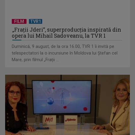
FILM
TVR1
„Frații Jderi”, superproducția inspirată din
Chinul migranților ilegali pentru a obține o nouă viză de
opera lui Mihail Sadoveanu, la TVR 1
muncă în România: ...
Duminică, 9 august, de la ora 16.00, TVR 1 îi invită pe
telespectatori la o incursiune în Moldova lui Ștefan cel
Mare, prin filmul „Frații ...
Inteligența artificială ar putea fi folosită în atacuri
bioteroriste