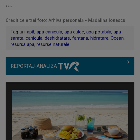
***
Credit cele trei foto: Arhiva personală - Mădălina Ionescu
Tag-uri:
apă
,
apa canicula
,
apa dulce
,
apa potabila
,
apa
sarata
,
canicula
,
deshidratare
,
fantana
,
hidratare
,
Ocean
,
resursa apa
,
resurse naturale
REPORTAJ-ANALIZA