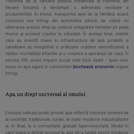
Trecerea de la fântâna publică medievală la robinetul din
fiecare locuință a declanșat o adevărată revoluție a
productivității. În trecut, transportul apei de la fântână acasă
consuma ore întregi din activitatea zilnică, iar odată cu
eliberarea acestui timp au crescut integrarea femeilor pe piața
muncii și accesul copiilor la educație. În același timp, statele
care au investit masiv în infrastructura de apă potabilă și
canalizare au înregistrat o prăbușire scădere semnificativă a
ratelor mortalității infantile și o creștere a speranței de viață. În
secolul XXI, acest impact social este încă vizibil - lipsa unor
surse cu apă sigură în comunitate
blochează economic
regiuni
întregi.
Apa, un drept universal al omului
Evoluția cadrului juridic privind apa reflectă trecerea omenirii de
la societăți tradiționale, rurale, la state moderne industrializate
și, în final, la o comunitate globală hiperconectată. Modul în
care legea a definit accesul la apă de-a lungul epocii moderne