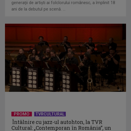
Alexandra Chira, un nume important aparţinând tinerei
generaţii de artişti ai folclorului românesc, a împlinit 18
ani de la debutul pe scenă. ...
Conflictul din Iran și războiul bazat pe IA. Ce spune un
expert al ...
PROMO
TVRCULTURAL
Premiile Oscar 2026: Sfârșit de epocă și eterna întoarcere a
Întâlnire cu jazz-ul autohton, la TVR