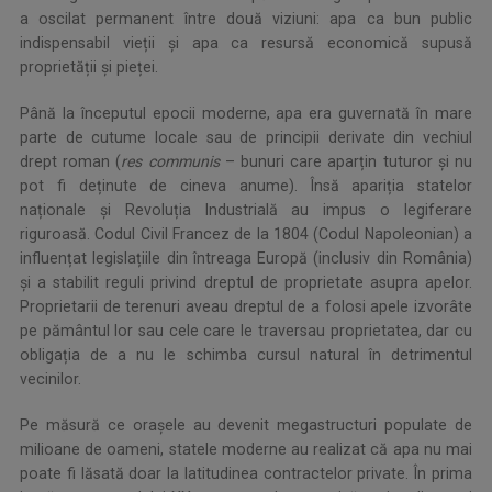
a oscilat permanent între două viziuni: apa ca bun public
indispensabil vieții și apa ca resursă economică supusă
proprietății și pieței.
Până la începutul epocii moderne, apa era guvernată în mare
parte de cutume locale sau de principii derivate din vechiul
drept roman (
res communis
– bunuri care aparțin tuturor și nu
pot fi deținute de cineva anume). Însă apariția statelor
naționale și Revoluția Industrială au impus o legiferare
riguroasă. Codul Civil Francez de la 1804 (Codul Napoleonian) a
influențat legislațiile din întreaga Europă (inclusiv din România)
și a stabilit reguli privind dreptul de proprietate asupra apelor.
Proprietarii de terenuri aveau dreptul de a folosi apele izvorâte
pe pământul lor sau cele care le traversau proprietatea, dar cu
obligația de a nu le schimba cursul natural în detrimentul
vecinilor.
Pe măsură ce orașele au devenit megastructuri populate de
milioane de oameni, statele moderne au realizat că apa nu mai
poate fi lăsată doar la latitudinea contractelor private. În prima