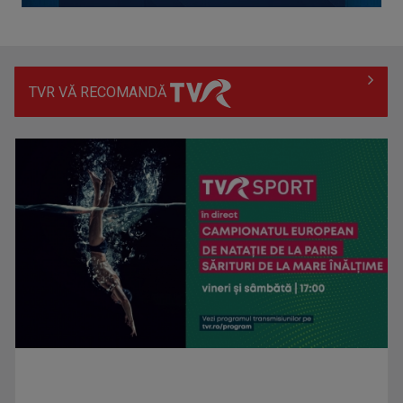
TVR VĂ RECOMANDĂ
Generația baby-boom a pus Europa pe butuci?
Ilegal în România de trei ani. Tânăr migrant din Bangladesh: