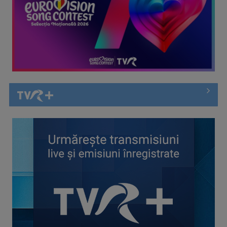
Efectul Fjord. Cristian Mungiu ne învață matematic să
îndrăznim: „4,3,2,1… ...
Georgiana Bădescu, activistă în domeniul migrației (CRJ):
Mulți migranți ...