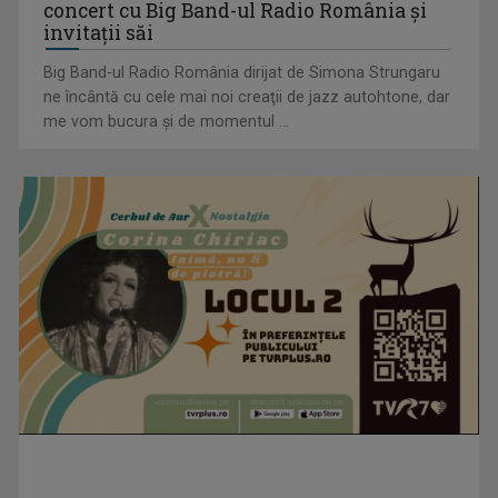
Cultural: „Contemporan în România”, un
Filmului la Teatru
concert cu Big Band-ul Radio România şi
invitaţii săi
Big Band-ul Radio România dirijat de Simona Strungaru
ne încântă cu cele mai noi creaţii de jazz autohtone, dar
me vom bucura şi de momentul ...
Cum ne-a îmbolnăvit telefonul și cum salvarea era mereu
acolo: Mai încet, fă ...