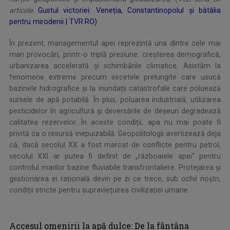
articole
Gustul victoriei: Veneția, Constantinopolul și bătălia
pentru mirodenii | TVR.RO)
În prezent, managementul apei reprezintă una dintre cele mai
mari provocări, printr-o triplă presiune: creșterea demografică,
urbanizarea accelerată și schimbările climatice. Asistăm la
fenomene extreme precum secetele prelungite care usucă
bazinele hidrografice și la inundații catastrofale care poluează
sursele de apă potabilă. În plus, poluarea industrială, utilizarea
pesticidelor în agricultură și deversările de deșeuri degradează
calitatea rezervelor. În aceste condiții, apa nu mai poate fi
privită ca o resursă inepuizabilă. Geopolitologii avertizează deja
că, dacă secolul XX a fost marcat de conflicte pentru petrol,
secolul XXI ar putea fi definit de „războaiele apei” pentru
controlul marilor bazine fluviabile transfrontaliere. Protejarea și
gestionarea ei rațională devin pe zi ce trece, sub ochii noștri,
condiții stricte pentru supraviețuirea civilizației umane.
Accesul omenirii la apă dulce: De la fântâna