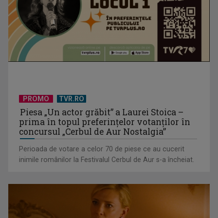
A trăi și a moșteni: moștenirea, între „gura lumii” și propria
PROMO
TVR.RO
sănătate mintală
Piesa „Un actor grăbit” a Laurei Stoica –
prima în topul preferinţelor votanţilor în
concursul „Cerbul de Aur Nostalgia”
Perioada de votare a celor 70 de piese ce au cucerit
inimile românilor la Festivalul Cerbul de Aur s-a încheiat.