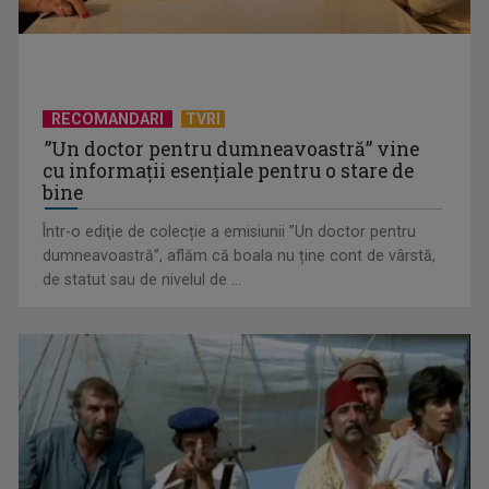
RECOMANDARI
TVRI
”Un doctor pentru dumneavoastră” vine
cu informații esențiale pentru o stare de
bine
Într-o ediţie de colecție a emisiunii ”Un doctor pentru
dumneavoastră”, aflăm că boala nu ține cont de vârstă,
Mentorat și autenticitate în istorie: De la cine înveți și la ce
de statut sau de nivelul de ...
adevăr ...