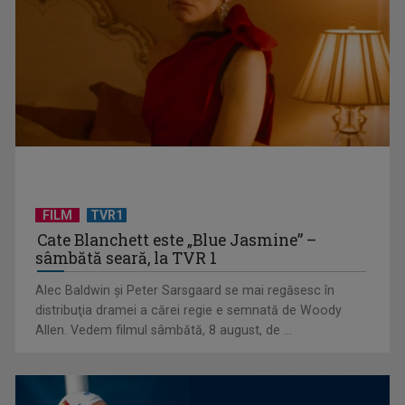
Cercetătorul Anatolie Coșciug: Un caz Mailat ar putea
apărea și în România. ...
FILM
TVR1
Cate Blanchett este „Blue Jasmine” –
sâmbătă seară, la TVR 1
Alec Baldwin şi Peter Sarsgaard se mai regăsesc în
De ce nu îi tolerează românii pe muncitorii străini.
distribuţia dramei a cărei regie e semnată de Woody
Cercetătorul Anatolie ...
Allen. Vedem filmul sâmbătă, 8 august, de ...