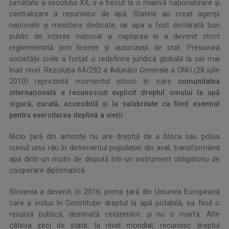
jumătate a secolului XX, s-a trecut la o masivă naționalizare și
centralizare a resurselor de apă. Statele au creat agenții
naționale și ministere dedicate, iar apa a fost declarată bun
public de interes național și captarea ei a devenit strict
reglementată prin licențe și autorizații de stat. Presiunea
societății civile a forțat o redefinire juridică globală la cel mai
înalt nivel. Rezoluția 64/292 a Adunării Generale a ONU (28 iulie
2010) reprezintă momentul istoric în care
comunitatea
internațională a recunoscut explicit dreptul omului la apă
sigură, curată, accesibilă și la salubritate ca fiind esențial
pentru exercitarea deplină a vieții.
Nicio țară din amonte nu are dreptul de a bloca sau polua
cursul unui râu în detrimentul populației din aval, transformând
apa dintr-un motiv de dispută într-un instrument obligatoriu de
cooperare diplomatică.
Slovenia a devenit, în 2016, prima țară din Uniunea Europeană
care a inclus în Constituție dreptul la apă potabilă, ea fiind o
resursă publică, destinată cetățenilor, și nu o marfă. Alte
câteva zeci de state, la nivel mondial, recunosc dreptul