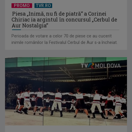
PROMO
TVR.RO
Piesa „Inimă, nu fi de piatră” a Corinei
Chiriac ia argintul în concursul „Cerbul de
Aur Nostalgia”
Eroii sportului și euforia apartenenței sau de ce am vorbit
toți o lună ...
Perioada de votare a celor 70 de piese ce au cucerit
inimile românilor la Festivalul Cerbul de Aur s-a încheiat.
De ce incidentul OpenAI este cel mai îngrijorător accident de
până acum ...