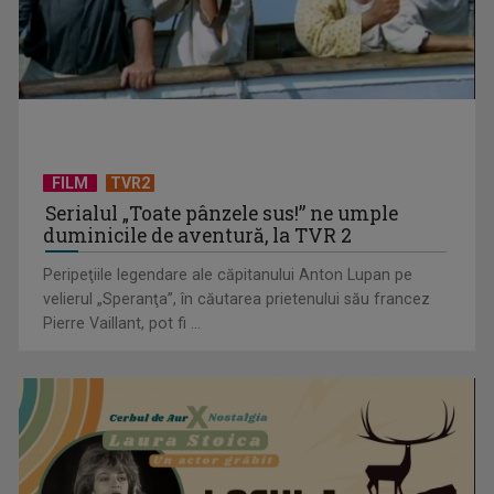
Sănătatea copiilor, la ruleta rusească: Nevaccinarea
împotriva rujeolei a ...
FILM
TVR2
Serialul „Toate pânzele sus!” ne umple
duminicile de aventură, la TVR 2
Peripeţiile legendare ale căpitanului Anton Lupan pe
velierul „Speranţa”, în căutarea prietenului său francez
Pierre Vaillant, pot fi ...
Marea bătălie economică pentru atenția noastră