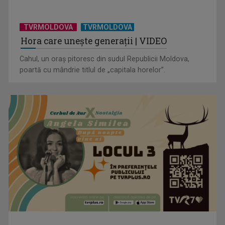
TVRMOLDOVA
TVRMOLDOVA
Hora care unește generații | VIDEO
Cahul, un oraș pitoresc din sudul Republicii Moldova,
poartă cu mândrie titlul de „capitala horelor”.
De ce și cum folosim transportul în comun: călătoria cu
autobuzul, un mod de ...