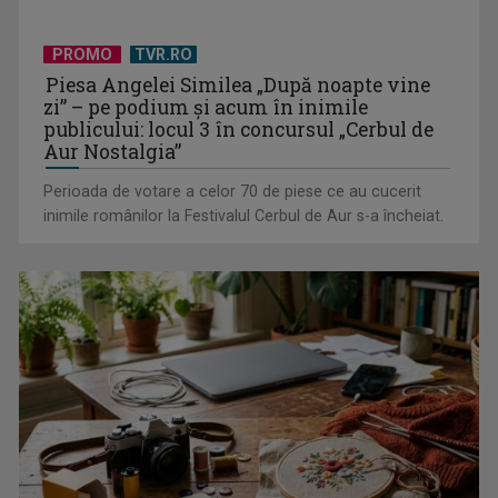
PROMO
TVR.RO
Piesa Angelei Similea „După noapte vine
Libertate și austeritate: Cine e Stăpânul Inelelor ?
zi” – pe podium şi acum în inimile
publicului: locul 3 în concursul „Cerbul de
Aur Nostalgia”
Perioada de votare a celor 70 de piese ce au cucerit
inimile românilor la Festivalul Cerbul de Aur s-a încheiat.