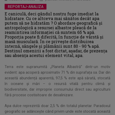
REPORTAJ-ANALIZA
E caniculă, deci gândul nostru fuge imediat la
hidratare. Cu ce altceva mai sănătos decât apa
putem să ne hidratăm ? O abordare geografică și
antropologică a resursei albastre pleacă de la
reamintirea informației că suntem 65 % apă.
Proporția poate fi diferită, în funcție de vârstă și
masă musculară. În ce privește distribuirea
internă, sângele și plămânii sunt 80 - 90 % apă.
Destinul omenirii a fost dictat, așadar, de prezența
sau absența acestui element vital, apa.
Terra este supranumită „Planeta Albastră” dintr-un motiv
evident: apa acoperă aproximativ 71 % din suprafața sa. Dar din
această abundență aparentă, 97,5 % este apă sărată, stocată
în oceane și mări – o resursă vitală pentru climă și
biodiversitate, dar improprie consumului direct sau agriculturii
fără procese costisitoare de desalinizare.
Apa dulce reprezintă doar 2,5 % din totalul planetar. Paradoxul
geografic se adâncește când privim unde este stocată această