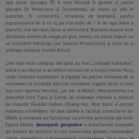
apă dulce: aproape 70 % este blocată în ghețari și calote
glaciare (în Antarctica și Groenlanda), iar restul se află în
subteran. În consecință, omenirea se bazează, pentru
supraviețuirea de zi cu zi, pe mai puțin de 1 % din apa dulce a
planetei, cea din râuri, lacuri și atmosferă. Această resursă este
distribuită extrem de inegal pe glob, pentru că există regiuni cu
un excedent hidrologic (ex. bazinul Amazonului) și zone de o
ariditate extremă (nordul Africii).
Cele mai vechi civilizații ale lumii au fost „civilizații hidraulice”,
adică s-au născut și au înflorit exclusiv de-a lungul marilor fluvii,
unde controlul inundațiilor și irigațiile au permis trecerea de la
nomadism la societăți agricole complexe: Egiptul Antic a fost,
așa cum spunea Herodot, „un dar al Nilului”, Mesopotamia s-a
dezvoltat între Tigru și Eufrat, iar civilizația chineză a crescut
pe malurile Fluviului Galben (Huang He). Apa dulce a permis
nașterea societăților, iar apa sărată a facilitat conectarea lor.
Mările și oceanele au funcționat ca primele autostrăzi ale lumii.
Epoca Marilor
descoperiri geografice
a transformat oceanele
din bariere de netrecut în rute comerciale globale, redesenând
hărțile geopolitice și impulsionând globalizarea. (
Vezi seria de