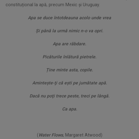
constituțional la apă, precum Mexic și Uruguay.
Apa se duce întotdeauna acolo unde vrea
Şi până la urmă nimic n-o va opri.
Apa are răbdare.
Picăturile înlătură pietrele.
Ține minte asta, copile.
Aminteşte-ţi că eşti pe jumătate apă.
Dacă nu poţi trece peste, treci pe lângă.
Ca apa.
(
Water Flows
, Margaret Atwood)