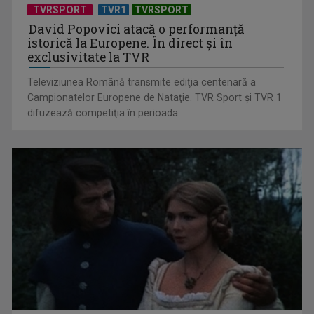
Este foarte ...
TVRSPORT
TVR1
TVRSPORT
David Popovici atacă o performanţă
istorică la Europene. În direct şi în
exclusivitate la TVR
Televiziunea Română transmite ediţia centenară a
Campionatelor Europene de Nataţie. TVR Sport şi TVR 1
difuzează competiţia în perioada ...
„Jucăriile” pentru copii care promit să combată sentimentul
de vinovăție al ...