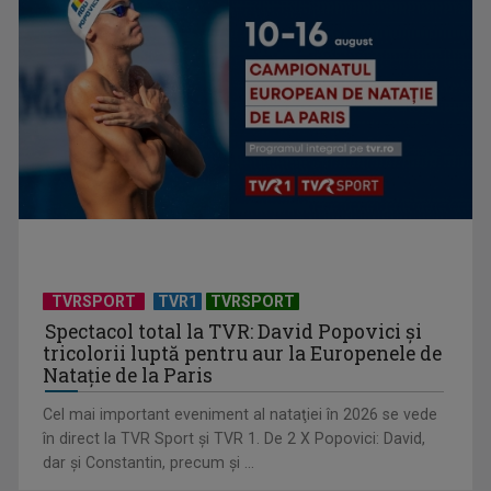
Prezența feminină în Săptămâna Mare și în fruntea Bisericii
Anglicane: „A fi ...
TVRSPORT
TVR1
TVRSPORT
Spectacol total la TVR: David Popovici și
tricolorii luptă pentru aur la Europenele de
Natație de la Paris
Cel mai important eveniment al nataţiei în 2026 se vede
în direct la TVR Sport şi TVR 1. De 2 X Popovici: David,
dar şi Constantin, precum şi ...