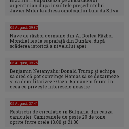
Brazilia îl expulzează pe ambasadorul
argentinian după insultele preşedintelui
Javier Milei la adresa omologului Lula da Silva
05 August, 09:37
Nave de război germane din Al Doilea Război
Mondial ies la suprafață din Dunăre, după
scăderea istorică a nivelului apei
05 August, 08:25
Benjamin Netanyahu: Donald Trump și echipa
sa cred că pot convinge Hamas să se dezarmeze
și să demilitarizeze Gaza. Rămânem fermi în
ceea ce privește interesele noastre
05 August, 07:41
Restricții de circulație în Bulgaria, din cauza
caniculei. Camioanele de peste 20 de tone,
oprite între orele 13.00 și 21.00