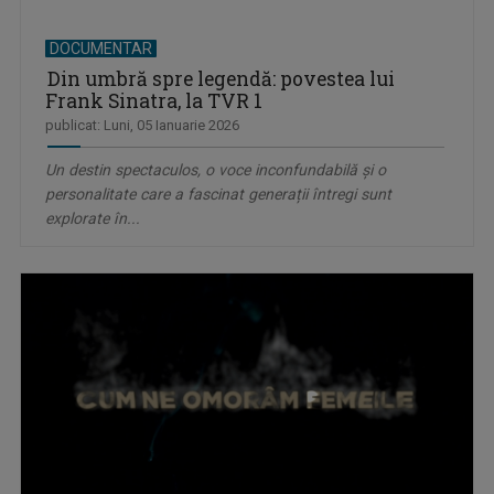
DOCUMENTAR
Din umbră spre legendă: povestea lui
Frank Sinatra, la TVR 1
publicat: Luni, 05 Ianuarie 2026
Un destin spectaculos, o voce inconfundabilă și o
personalitate care a fascinat generații întregi sunt
explorate în...