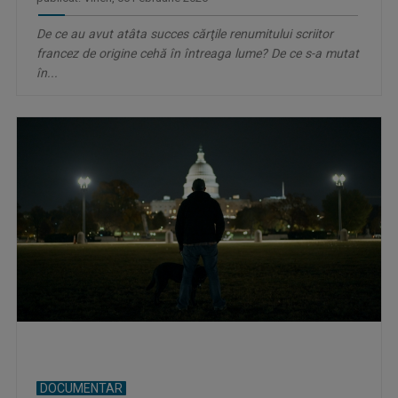
De ce au avut atâta succes cărţile renumitului scriitor
francez de origine cehă în întreaga lume? De ce s-a mutat
în...
DOCUMENTAR