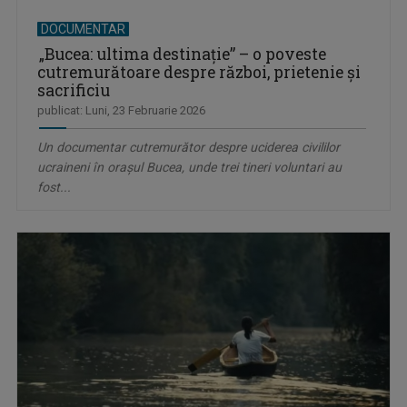
DOCUMENTAR
„Bucea: ultima destinaţie” – o poveste
cutremurătoare despre război, prietenie și
sacrificiu
publicat: Luni, 23 Februarie 2026
Un documentar cutremurător despre uciderea civililor
ucraineni în orașul Bucea, unde trei tineri voluntari au
fost...