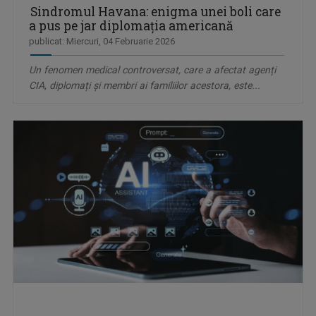
Sindromul Havana: enigma unei boli care
a pus pe jar diplomația americană
publicat: Miercuri, 04 Februarie 2026
Un fenomen medical controversat, care a afectat agenți
CIA, diplomați și membri ai familiilor acestora, este...