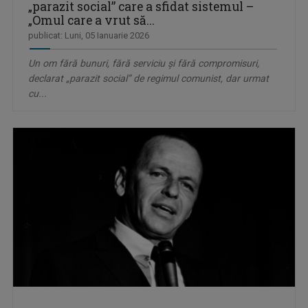
„parazit social” care a sfidat sistemul –
„Omul care a vrut să...
publicat: Luni, 05 Ianuarie 2026
Un om fără bunuri, fără serviciu şi fără compromisuri,
declarat „parazit social” de regimul comunist, dar urmat
cu...