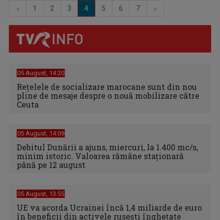
‹
1
2
3
4
5
6
7
›
05 August, 14:20
Reţelele de socializare marocane sunt din nou
pline de mesaje despre o nouă mobilizare către
Ceuta
05 August, 14:09
Debitul Dunării a ajuns, miercuri, la 1.400 mc/s,
minim istoric. Valoarea rămâne staţionară
până pe 12 august
05 August, 13:55
UE va acorda Ucrainei încă 1,4 miliarde de euro
în beneficii din activele ruseşti îngheţate