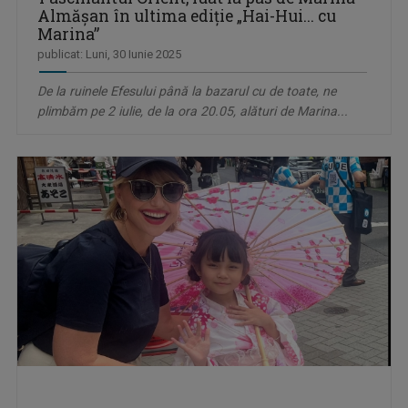
Almăşan în ultima ediţie „Hai-Hui... cu
Marina”
publicat: Luni, 30 Iunie 2025
De la ruinele Efesului până la bazarul cu de toate, ne
plimbăm pe 2 iulie, de la ora 20.05, alături de Marina...