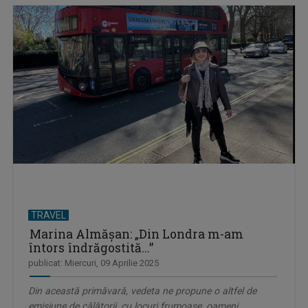
TRAVEL
Marina Almăşan: „Din Londra m-am
întors îndrăgostită...”
publicat: Miercuri, 09 Aprilie 2025
Din această primăvară, vedeta ne propune o altfel de
emisiune de călătorii, cu locuri frumoase, oameni