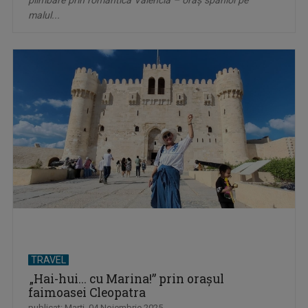
plimbare prin romantica Valencia – oraş spaniol pe
malul...
TRAVEL
„Hai-hui... cu Marina!” prin oraşul
faimoasei Cleopatra
publicat: Marţi, 04 Noiembrie 2025