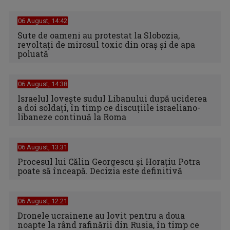
06 August, 14:42
Sute de oameni au protestat la Slobozia,
revoltați de mirosul toxic din oraș și de apa
poluată
06 August, 14:38
Israelul loveşte sudul Libanului după uciderea
a doi soldaţi, în timp ce discuţiile israeliano-
libaneze continuă la Roma
06 August, 13:31
Procesul lui Călin Georgescu și Horațiu Potra
poate să înceapă. Decizia este definitivă
06 August, 12:21
Dronele ucrainene au lovit pentru a doua
noapte la rând rafinării din Rusia, în timp ce