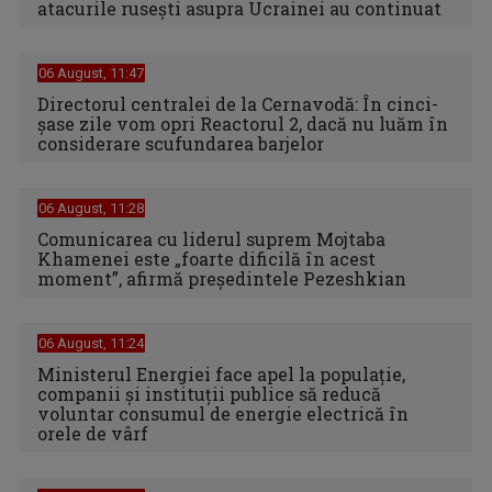
atacurile rusești asupra Ucrainei au continuat
06 August, 11:47
Directorul centralei de la Cernavodă: În cinci-
şase zile vom opri Reactorul 2, dacă nu luăm în
considerare scufundarea barjelor
06 August, 11:28
Comunicarea cu liderul suprem Mojtaba
Khamenei este „foarte dificilă în acest
moment”, afirmă preşedintele Pezeshkian
06 August, 11:24
Ministerul Energiei face apel la populație,
companii și instituții publice să reducă
voluntar consumul de energie electrică în
orele de vârf