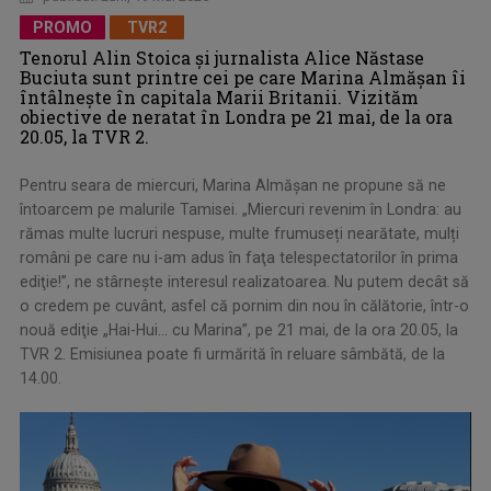
PROMO
TVR2
Tenorul Alin Stoica şi jurnalista Alice Năstase
Buciuta sunt printre cei pe care Marina Almăşan îi
întâlneşte în capitala Marii Britanii. Vizităm
obiective de neratat în Londra pe 21 mai, de la ora
20.05, la TVR 2.
Pentru seara de miercuri, Marina Almăşan ne propune să ne
întoarcem pe malurile Tamisei. „Miercuri revenim în Londra: au
rămas multe lucruri nespuse, multe frumuseți nearătate, mulți
români pe care nu i-am adus în faţa telespectatorilor în prima
ediţie!”, ne stârneşte interesul realizatoarea. Nu putem decât să
o credem pe cuvânt, asfel că pornim din nou în călătorie, într-o
nouă ediţie „Hai-Hui… cu Marina”, pe 21 mai, de la ora 20.05, la
TVR 2. Emisiunea poate fi urmărită în reluare sâmbătă, de la
14.00.