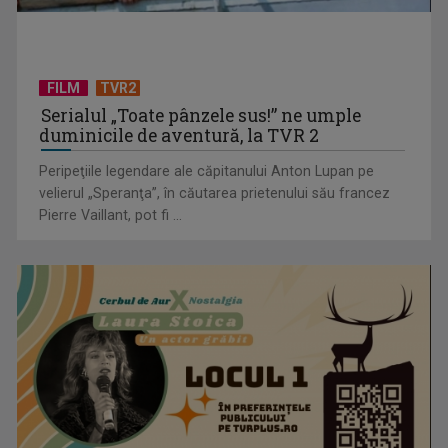
înţelepciunea veche, ...
FILM
TVR2
Serialul „Toate pânzele sus!” ne umple
duminicile de aventură, la TVR 2
Peripeţiile legendare ale căpitanului Anton Lupan pe
velierul „Speranţa”, în căutarea prietenului său francez
Pierre Vaillant, pot fi ...
Tenis internațional la Târgu Mureș! TVR Sport transmite
finalele AXERIA Open ...