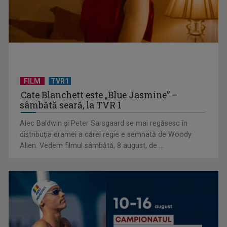
FILM
TVR1
Cate Blanchett este „Blue Jasmine” –
sâmbătă seară, la TVR 1
Alec Baldwin şi Peter Sarsgaard se mai regăsesc în
Primul Palme d'Or al lui Emir Kusturica este „Filmul de artă”
distribuţia dramei a cărei regie e semnată de Woody
de duminică, ...
Allen. Vedem filmul sâmbătă, 8 august, de ...