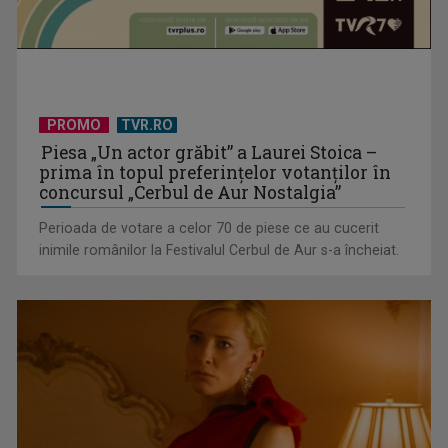
TVR Sport transmite în direct semifinalele și finalele
PROMO
TVR.RO
Campionatelor ...
Piesa „Un actor grăbit” a Laurei Stoica –
prima în topul preferinţelor votanţilor în
concursul „Cerbul de Aur Nostalgia”
Perioada de votare a celor 70 de piese ce au cucerit
inimile românilor la Festivalul Cerbul de Aur s-a încheiat.
Virtuozitate și sonorităţi populare surprinzătoare, în a doua
ediţie „best ...