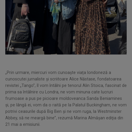
„Prin urmare, miercuri vom cunoaște viața londoneză a
cunoscutei jurnaliste și scriitoare Alice Năstase, fondatoarea
revistei „Tango”, îl vom întâlni pe tenorul Alin Stoica, fascinat de
prima sa întâlnire cu Londra, ne vom minuna cate lucruri
frumoase a pus pe picioare moldoveanca Sanda Beniamines
și, pe lângă ei, vom da o raită pe la Palatul Buckingham, ne vom
potrivi ceasurile după Big Ben și ne vom ruga, la Westminster
Abbey, să ne meargă bine”, rezumă Marina Almăşan ediţia din
21 mai a emisiunii.