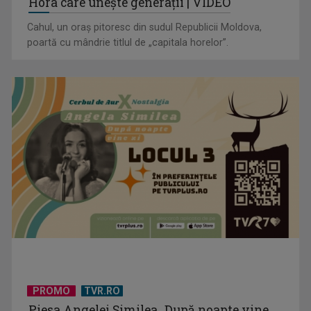
Hora care unește generații | VIDEO
Cahul, un oraș pitoresc din sudul Republicii Moldova,
poartă cu mândrie titlul de „capitala horelor”.
PROMO
TVR.RO
Piesa Angelei Similea „După noapte vine