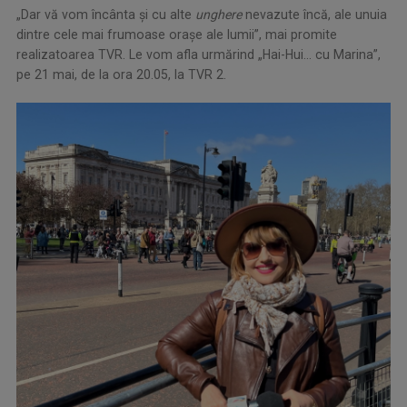
„Dar vă vom încânta şi cu alte
unghere
nevazute încă, ale unuia
dintre cele mai frumoase orașe ale lumii”, mai promite
realizatoarea TVR. Le vom afla urmărind „Hai-Hui… cu Marina”,
pe 21 mai, de la ora 20.05, la TVR 2.