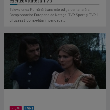
exclusivitate la TVR
Televiziunea Română transmite ediţia centenară a
Campionatelor Europene de Nataţie. TVR Sport şi TVR 1
difuzează competiţia în perioada ...
Un reper al cinematografiei mondiale, la TVR Cultural:
„Roma, oraș deschis”
FILM
TVR1