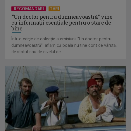
RECOMANDARI
TVRI
”Un doctor pentru dumneavoastră” vine
cu informații esențiale pentru o stare de
bine
Într-o ediţie de colecție a emisiunii ”Un doctor pentru
Octavian Cotescu, în rolul maiorului Vigu, pus să rezolve
dumneavoastră”, aflăm că boala nu ține cont de vârstă,
misterul unei ...
de statut sau de nivelul de ...
„Brazilia – întoarcerea la pădure”: salvarea vine din