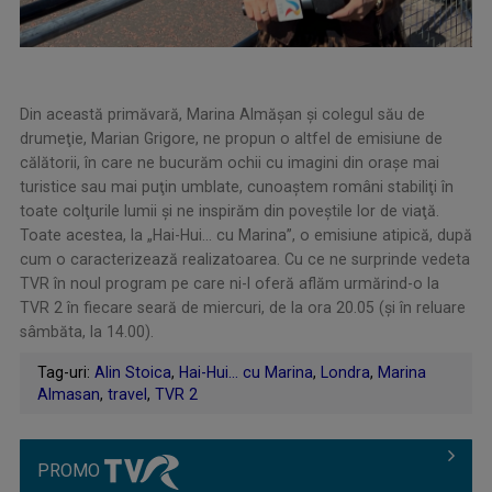
Din această primăvară, Marina Almăşan şi colegul său de
drumeţie, Marian Grigore, ne propun o altfel de emisiune de
călătorii, în care ne bucurăm ochii cu imagini din oraşe mai
turistice sau mai puţin umblate, cunoaştem români stabiliţi în
toate colţurile lumii şi ne inspirăm din poveştile lor de viaţă.
Toate acestea, la „Hai-Hui… cu Marina”, o emisiune atipică, după
cum o caracterizează realizatoarea. Cu ce ne surprinde vedeta
TVR în noul program pe care ni-l oferă aflăm urmărind-o la
TVR 2 în fiecare seară de miercuri, de la ora 20.05 (şi în reluare
sâmbăta, la 14.00).
Tag-uri:
Alin Stoica
,
Hai-Hui… cu Marina
,
Londra
,
Marina
Almasan
,
travel
,
TVR 2
PROMO