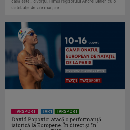
casă este... divorţul. Filmul regizorului Andrei Blaier, cu o
distribuţie de zile mari, se ...
TVR lansează un apel pentru proiecte de emisiuni
"Robin Hood"-ul serialelor coreene: "Iljimae, hoţul fantomă",
la TVR 1
TVRSPORT
TVR1
TVRSPORT
David Popovici atacă o performanţă
istorică la Europene. În direct şi în