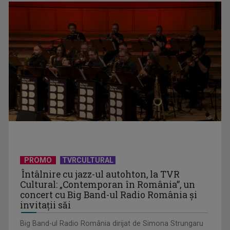
David Popovici atacă o performanţă istorică la Europene. În
direct şi în ...
PROMO
TVRCULTURAL
Întâlnire cu jazz-ul autohton, la TVR
Cultural: „Contemporan în România”, un
„Frații Jderi”, superproducția inspirată din opera lui Mihail
concert cu Big Band-ul Radio România şi
Sadoveanu, la ...
invitaţii săi
Big Band-ul Radio România dirijat de Simona Strungaru