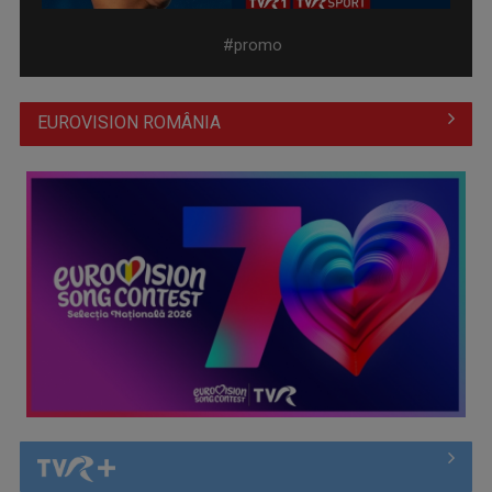
#promo
EUROVISION ROMÂNIA
Prima câştigătoare a trofeului „Vedeta populară” şi-a
aniversat la TVR ...