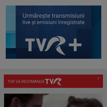
Întâlnire cu jazz-ul autohton, la TVR Cultural: „Contemporan
în România”, un ...
TVR VĂ RECOMANDĂ
Piesa „Inimă, nu fi de piatră” a Corinei Chiriac ia argintul în
concursul ...