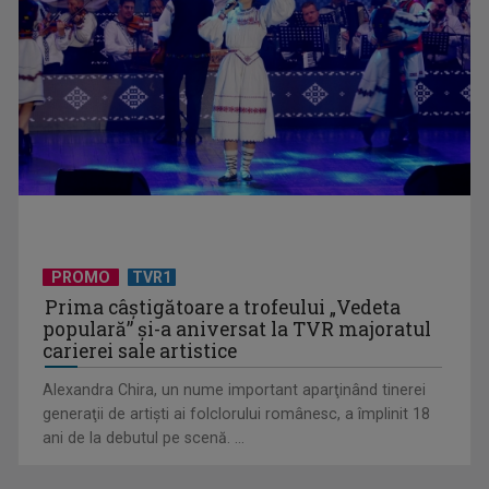
Telespectatorii TVR 2 văd comedia „Divorţ din dragoste”, cu
Horaţiu Mălăele ...
PROMO
TVR1
Prima câştigătoare a trofeului „Vedeta
populară” şi-a aniversat la TVR majoratul
carierei sale artistice
Alexandra Chira, un nume important aparţinând tinerei
generaţii de artişti ai folclorului românesc, a împlinit 18
ani de la debutul pe scenă. ...