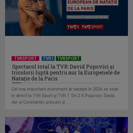
Cum ar fi „Vacanţa în casa din Franţa”? Ne facem o idee
urmărind ...
TVRSPORT
TVR1
TVRSPORT
Spectacol total la TVR: David Popovici și
tricolorii luptă pentru aur la Europenele de
Natație de la Paris
Cel mai important eveniment al nataţiei în 2026 se vede
în direct la TVR Sport şi TVR 1. De 2 X Popovici: David,
dar şi Constantin, precum şi ...
„Dansatoarea din umbră”, un thriller psihologic despre
loialitate și ...