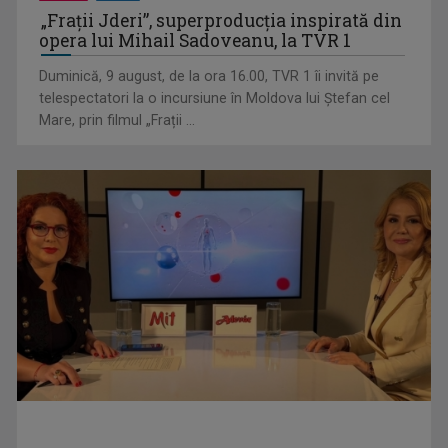
De peste 160 de ani în slujba culturii românești. Povestea
„Frații Jderi”, superproducția inspirată din
„Societății” din ...
opera lui Mihail Sadoveanu, la TVR 1
Duminică, 9 august, de la ora 16.00, TVR 1 îi invită pe
telespectatori la o incursiune în Moldova lui Ștefan cel
Mare, prin filmul „Frații ...
Visul începe la „Vedeta Familiei”! Au început înscrierile
pentru sezonul 9