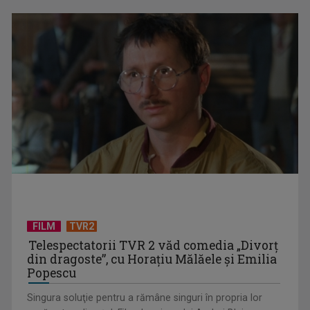
„Spune-mi”, piesa Monicăi Anghel – a patra cea mai votată
în concursul ...
FILM
TVR2
Telespectatorii TVR 2 văd comedia „Divorţ
din dragoste”, cu Horaţiu Mălăele şi Emilia
Popescu
Singura soluţie pentru a rămâne singuri în propria lor