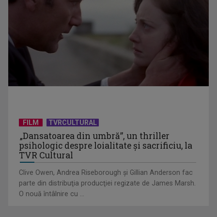
Piesa Angelei Similea „După noapte vine zi” – pe podium şi
acum în inimile ...
FILM
TVRCULTURAL
„Dansatoarea din umbră”, un thriller
psihologic despre loialitate și sacrificiu, la
TVR Cultural
Clive Owen, Andrea Riseborough şi Gillian Anderson fac
parte din distribuţia producţiei regizate de James Marsh.
O nouă întâlnire cu ...