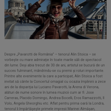
Despre „Pavarotti de România” – tenorul Alin Stoica – se
vorbeşte cu mare admiraţie în toate marile săli de spectacol
din lume. Deşi abia trecut de 30 de ani, artistul se bucură de un
succes fulminant, mândrindu-se cu premii şi roluri importante.
Printre alte evenimente la care a participat, Alin Stoica a fost
invitat să cânte la Concertul omagial cu ocazia împlinirii a zece
ani de la dispariţia lui Luciano Pavarotti, la Arena di Verona,
alături de nume sonore în lumea muzicii cum ar fi: Jose
Carreras, Placido Domingo, Andrea Bocelli, Eros Ramazzotti, Il
Volo, Angela Gheorghiu etc. Aflat pentru prima oară la Londra,
tenorul îi împărtăşeşte primele impresii Marinei Almăşan,