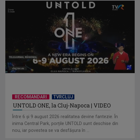
Anda Călugăreanu cu „N-am noroc” – a cincea cea mai
votată piesă în ...
RECOMANDARI
TVRCLUJ
UNTOLD ONE, la Cluj-Napoca | VIDEO
„Cerul” trupei Proconsul – a şasea cea mai votată piesă în
Între 6 și 9 august 2026 realitatea devine fantezie. În
concursul „Cerbul ...
inima Central Park, porțile UNTOLD sunt deschise din
nou, iar povestea se va desfășura în ...