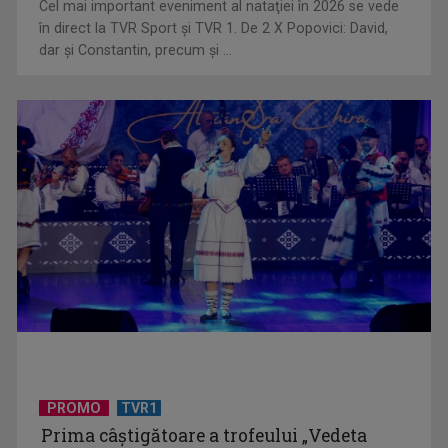
Cel mai important eveniment al nataţiei în 2026 se vede
în direct la TVR Sport şi TVR 1. De 2 X Popovici: David,
dar şi Constantin, precum şi ...
„Dansatoarea din umbră”, un thriller psihologic despre
loialitate și ...
Telespectatorii TVR 2 văd comedia „Divorţ din dragoste”, cu
Horaţiu Mălăele ...
PROMO
TVR1
Prima câştigătoare a trofeului „Vedeta