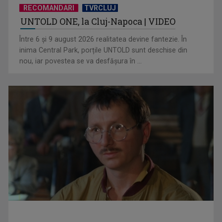
RECOMANDARI
TVRCLUJ
UNTOLD ONE, la Cluj-Napoca | VIDEO
„Cerul” trupei Proconsul – a şasea cea mai votată piesă în
Între 6 și 9 august 2026 realitatea devine fantezie. În
concursul „Cerbul ...
inima Central Park, porțile UNTOLD sunt deschise din
nou, iar povestea se va desfășura în ...
„Spune-mi”, piesa Monicăi Anghel – a patra cea mai votată
în concursul ...