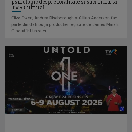
psihologic despre loialitate și sacrificiu, la
TVR Cultural
Clive Owen, Andrea Riseborough şi Gillian Anderson fac
parte din distribuţia producţiei regizate de James Marsh.
O nouă întâlnire cu ...
Anda Călugăreanu cu „N-am noroc” – a cincea cea mai
votată piesă în ...