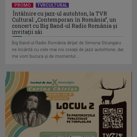
PROMO
TVRCULTURAL
Întâlnire cu jazz-ul autohton, la TVR
Cultural: „Contemporan în România”, un
„Frații Jderi”, superproducția inspirată din opera lui Mihail
concert cu Big Band-ul Radio România şi
Sadoveanu, la ...
invitaţii săi
Big Band-ul Radio România dirijat de Simona Strungaru
ne încântă cu cele mai noi creaţii de jazz autohtone, dar
me vom bucura şi de momentul ...
Serialul „Toate pânzele sus!” ne umple duminicile de
aventură, la TVR 2