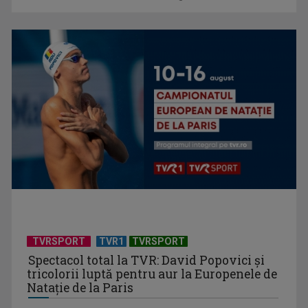
Cum ar fi „Vacanţa în casa din Franţa”? Ne facem o idee
urmărind ...
TVRSPORT
TVR1
TVRSPORT
Spectacol total la TVR: David Popovici și
tricolorii luptă pentru aur la Europenele de
Natație de la Paris