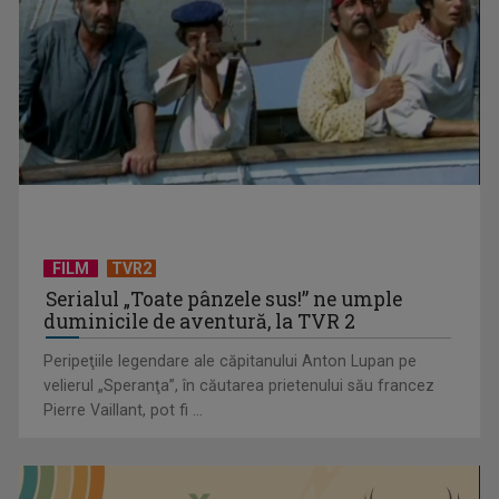
„Brazilia – întoarcerea la pădure”: salvarea vine din
înţelepciunea veche, ...
FILM
TVR2
Serialul „Toate pânzele sus!” ne umple
duminicile de aventură, la TVR 2
Peripeţiile legendare ale căpitanului Anton Lupan pe
velierul „Speranţa”, în căutarea prietenului său francez
Pierre Vaillant, pot fi ...
Tenis internațional la Târgu Mureș! TVR Sport transmite
finalele AXERIA Open ...