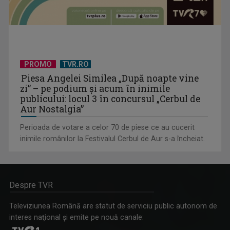
PROMO
TVR.RO
Piesa Angelei Similea „După noapte vine
zi” – pe podium şi acum în inimile
publicului: locul 3 în concursul „Cerbul de
Aur Nostalgia”
Perioada de votare a celor 70 de piese ce au cucerit
inimile românilor la Festivalul Cerbul de Aur s-a încheiat.
Despre TVR
Televiziunea Română are statut de serviciu public autonom de
interes naţional şi emite pe nouă canale: