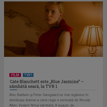
Virtuozitate și sonorităţi populare surprinzătoare, în a doua
ediţie „best ...
FILM
TVR1
Cate Blanchett este „Blue Jasmine” –
sâmbătă seară, la TVR 1
Alec Baldwin şi Peter Sarsgaard se mai regăsesc în
Primul Palme d'Or al lui Emir Kusturica este „Filmul de artă”
distribuţia dramei a cărei regie e semnată de Woody
de duminică, ...
Allen. Vedem filmul sâmbătă, 8 august, de ...