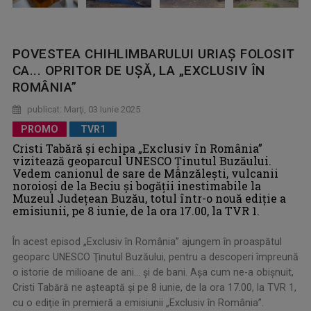
POVESTEA CHIHLIMBARULUI URIAŞ FOLOSIT
CA... OPRITOR DE UŞĂ, LA „EXCLUSIV ÎN
ROMÂNIA”
publicat: Marţi, 03 Iunie 2025
PROMO
TVR1
Cristi Tabără şi echipa „Exclusiv în România”
vizitează geoparcul UNESCO Ţinutul Buzăului.
Vedem canionul de sare de Mânzălești, vulcanii
noroioşi de la Beciu şi bogăţii inestimabile la
Muzeul Judeţean Buzău, totul într-o nouă ediţie a
emisiunii, pe 8 iunie, de la ora 17.00, la TVR 1.
În acest episod „Exclusiv în România” ajungem în proaspătul
geoparc UNESCO Ţinutul Buzăului, pentru a descoperi împreună
o istorie de milioane de ani... şi de bani. Aşa cum ne-a obişnuit,
Cristi Tabără ne aşteaptă şi pe 8 iunie, de la ora 17.00, la TVR 1,
cu o ediţie în premieră a emisiunii „Exclusiv în România”.