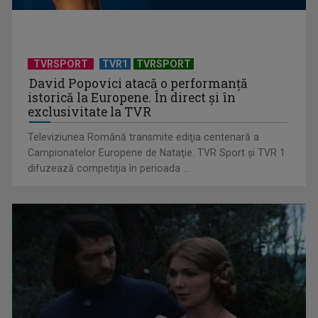
"Robin Hood"-ul serialelor coreene: "Iljimae, hoţul fantomă",
la TVR 1
TVRSPORT
TVR1
TVRSPORT
David Popovici atacă o performanţă
istorică la Europene. În direct şi în
exclusivitate la TVR
Televiziunea Română transmite ediţia centenară a
Campionatelor Europene de Nataţie. TVR Sport şi TVR 1
difuzează competiţia în perioada ...
Un reper al cinematografiei mondiale, la TVR Cultural:
„Roma, oraș deschis”