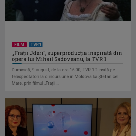
FILM
TVR1
De peste 160 de ani în slujba culturii românești. Povestea
„Frații Jderi”, superproducția inspirată din
„Societății” din ...
opera lui Mihail Sadoveanu, la TVR 1
Duminică, 9 august, de la ora 16.00, TVR 1 îi invită pe
telespectatori la o incursiune în Moldova lui Ștefan cel
Mare, prin filmul „Frații ...
Visul începe la „Vedeta Familiei”! Au început înscrierile