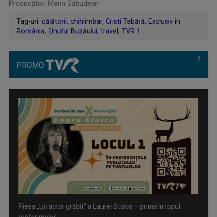
Producător: Marin Găbudean
Tag-uri:
călătorii
,
chihlimbar
,
Cristi Tabără
,
Exclusiv în
România
,
Ţinutul Buzăului
,
travel
,
TVR 1
PROMO
Piesa „Un actor grăbit” a Laurei Stoica – prima în topul