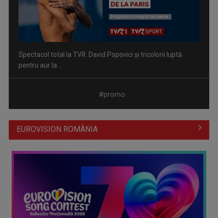
Spectacol total la TVR: David Popovici și tricolorii luptă
pentru aur la ...
#promo
EUROVISION ROMÂNIA
Prima câştigătoare a trofeului „Vedeta populară” şi-a
aniversat la TVR ...