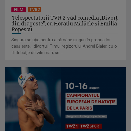
FILM
TVR2
Telespectatorii TVR 2 văd comedia „Divorţ
din dragoste”, cu Horaţiu Mălăele şi Emilia
Popescu
Singura soluţie pentru a rămâne singuri în propria lor
casă este... divorţul. Filmul regizorului Andrei Blaier, cu o
distribuţie de zile mari, se ...
TVR lansează un apel pentru proiecte de emisiuni