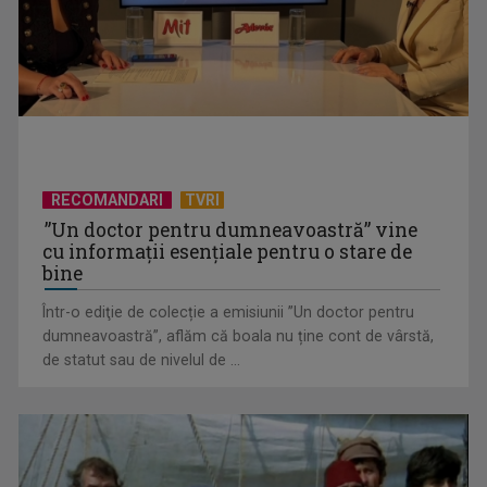
pentru sezonul 9
RECOMANDARI
TVRI
”Un doctor pentru dumneavoastră” vine
cu informații esențiale pentru o stare de
bine
Într-o ediţie de colecție a emisiunii ”Un doctor pentru
Octavian Cotescu, în rolul maiorului Vigu, pus să rezolve
dumneavoastră”, aflăm că boala nu ține cont de vârstă,
misterul unei ...
de statut sau de nivelul de ...