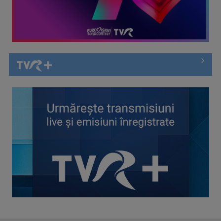
Întâlnire cu jazz-ul autohton, la TVR Cultural: „Contemporan
în România”, un ...