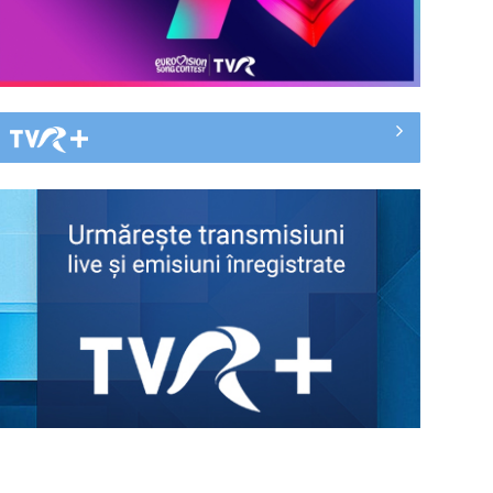
TVR lansează un apel pentru
proiecte de emisiuni
"Robin Hood"-ul serialelor coreene:
"Iljimae, hoţul fantomă", la TVR 1
Un reper al cinematografiei
mondiale, la TVR Cultural: „Roma,
oraș deschis”
De peste 160 de ani în slujba
culturii românești. Povestea
„Societății” din ...