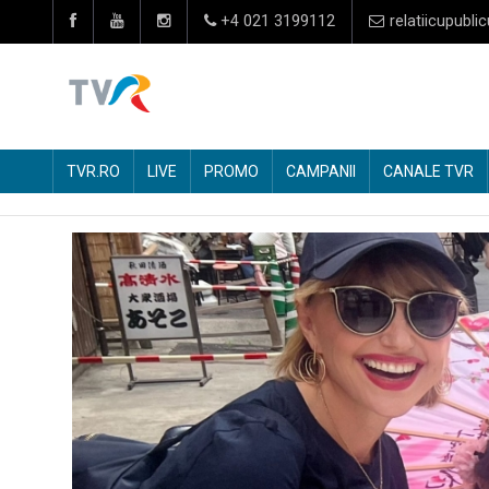
+4 021 3199112
relatiicupublic
TVR.RO
LIVE
PROMO
CAMPANII
CANALE TVR