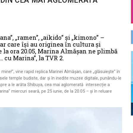
DIN CEA MAI AGLOMERATĂ
ana”, „ramen”, „aikido” şi „kimono” –
ar care îşi au originea în cultura şi
 de la ora 20.05, Marina Almăşan ne plimbă
.. cu Marina”, la TVR 2.
e mine!”, vine rapid replica Marinei Almăşan, care „glăsuieşte” în
asele temple budiste, dar și în inedite muzee digitale, punându-le
 spre a le arăta Shibuya, cea mai aglomerată intersecție a
ina” miercuri seară, pe 25 iunie, de la 20.05 – şi în reluare