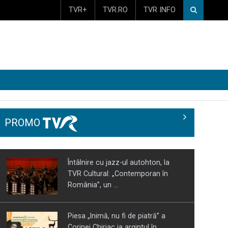
TVR+
TVR.RO
TVR INFO
PROMO
Întâlnire cu jazz-ul autohton, la
TVR Cultural: „Contemporan în
România”, un ...
Piesa „Inimă, nu fi de piatră” a
Corinei Chiriac ia argintul în