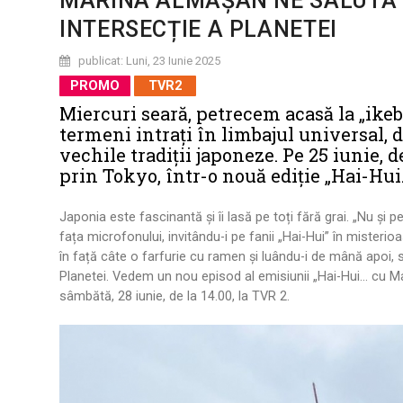
MARINA ALMĂŞAN NE SALUTĂ 
INTERSECȚIE A PLANETEI
publicat: Luni, 23 Iunie 2025
PROMO
TVR2
Miercuri seară, petrecem acasă la „ikeb
termeni intraţi în limbajul universal, d
vechile tradiţii japoneze. Pe 25 iunie,
prin Tokyo, într-o nouă ediţie „Hai-Hui.
Japonia este fascinantă și îi lasă pe toți fără grai. „Nu și p
fața microfonului, invitându-i pe fanii „Hai-Hui” în misterio
în față câte o farfurie cu ramen și luându-i de mână apoi,
Planetei. Vedem un nou episod al emisiunii „Hai-Hui... cu Mar
sâmbătă, 28 iunie, de la 14.00, la TVR 2.