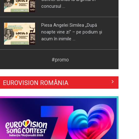
concursul ...
Piesa Angelei Similea „După
noapte vine zi” – pe podium şi
acum în inimile ...
Anda Călugăreanu cu „N-am
#promo
noroc” – a cincea cea mai votată
piesă în ...
EUROVISION ROMÂNIA
„Cerul” trupei Proconsul – a şasea
cea mai votată piesă în concursul
„Cerbul ...
„Spune-mi”, piesa Monicăi Anghel
– a patra cea mai votată în
concursul ...