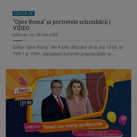
EDUCAȚIE
"Opre Roma" și portretele schimbării |
VIDEO
publicat: Joi, 03 Iulie 2025
Ediția "Opre Roma" din 4 iulie, difuzată de la ora 15:00, la
TVR 1 și TVR+, depășește barierele prejudecăților și...