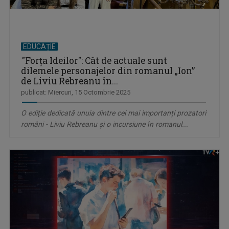
EDUCAȚIE
"Forța Ideilor": Cât de actuale sunt
dilemele personajelor din romanul „Ion”
de Liviu Rebreanu în...
publicat: Miercuri, 15 Octombrie 2025
O ediție dedicată unuia dintre cei mai importanți prozatori
români - Liviu Rebreanu şi o incursiune în romanul...