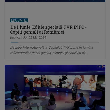
EDUCAȚIE
De 1 iunie, Ediție specială TVR INFO -
Copiii geniali ai României
publicat: Joi, 29 Mai 2025
De Ziua Internațională a Copilului, TVR pune în lumina
reflectoarelor tinerii geniali, olimpici și copiii cu IQ...