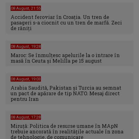
08 August, 21:55
Accident feroviar în Croația. Un tren de
pasageri s-a ciocnit cu un tren de marfă. Zeci
de răniți
08 August, 19:28
Maroc: Se înmulţesc apelurile la o intrare în
masă în Ceuta şi Melilla pe 15 august
08 August, 19:03
Arabia Saudită, Pakistan și Turcia au semnat
un pact de apărare de tip NATO. Mesaj direct
pentru Iran
08 August, 17:28
Miruță: Politica de resurse umane în MApN
trebuie ancorată în realitățile actuale în zona
de tehnologie, de comunicare