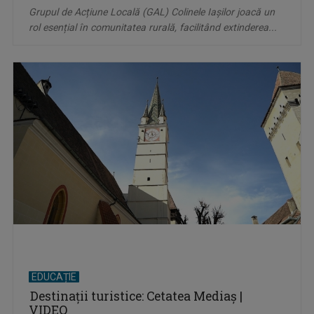
Grupul de Acțiune Locală (GAL) Colinele Iașilor joacă un
rol esențial în comunitatea rurală, facilitând extinderea...
EDUCAȚIE
Destinații turistice: Cetatea Mediaș |
VIDEO