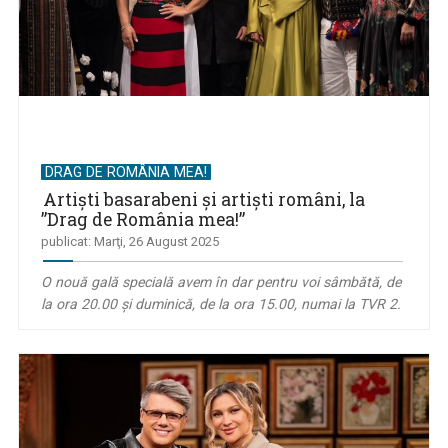
DRAG DE ROMÂNIA MEA!
Artişti basarabeni şi artişti români, la
”Drag de România mea!”
publicat: Marţi, 26 August 2025
O nouă gală specială avem în dar pentru voi sâmbătă, de
la ora 20.00 și duminică, de la ora 15.00, numai la TVR 2.