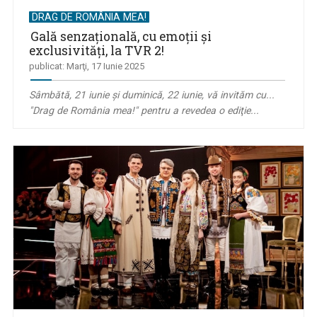
DRAG DE ROMÂNIA MEA!
Gală senzaţională, cu emoţii și
exclusivități, la TVR 2!
publicat: Marţi, 17 Iunie 2025
Sâmbătă, 21 iunie şi duminică, 22 iunie, vă invităm cu...
"Drag de România mea!" pentru a revedea o ediţie...