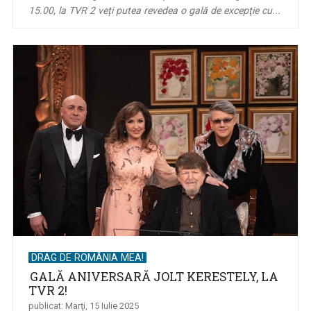
15.00, la TVR 2 veți putea revedea o gală de excepţie cu...
DRAG DE ROMÂNIA MEA!
GALĂ ANIVERSARĂ JOLT KERESTELY, LA
TVR 2!
publicat: Marţi, 15 Iulie 2025