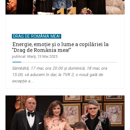
DRAG DE ROMÂNIA MEA!
Energie, emoţie și o lume a copilăriei la
"Drag de România mea!"
publicat: Marţi, 13 Mai 2025
Sâmbătă, 17 mai, ora 20.00 și duminică, 18 mai, ora
15.00, vă aducem în dar, la TVR 2, o nouă gală de
excepție a...