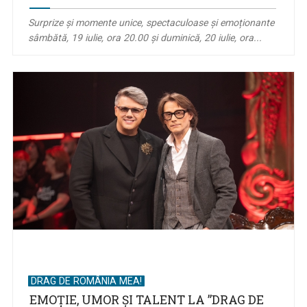
Surprize și momente unice, spectaculoase și emoționante
sâmbătă, 19 iulie, ora 20.00 și duminică, 20 iulie, ora...
DRAG DE ROMÂNIA MEA!
EMOȚIE, UMOR ȘI TALENT LA ”DRAG DE