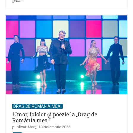
gală...
DRAG DE ROMÂNIA MEA!
Umor, folclor şi poezie la „Drag de
România mea!”
publicat: Marţi, 18 Noiembrie 2025