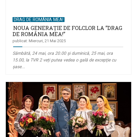
DRAG DE ROMÂNIA MEA!
NOUA GENERAŢIE DE FOLCLOR LA ”DRAG
DE ROMÂNIA MEA!”
publicat: Miercuri, 21 Mai 2025
Sâmbătă, 24 mai, ora 20.00 şi duminică, 25 mai, ora
15.00, la TVR 2 veți putea vedea o gală de excepţie cu
şase...