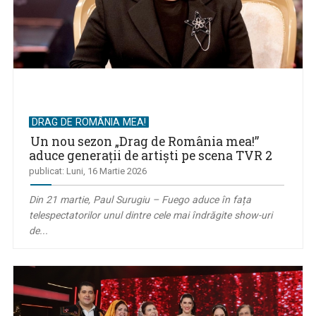
DRAG DE ROMÂNIA MEA!
Un nou sezon „Drag de România mea!”
aduce generații de artiști pe scena TVR 2
publicat: Luni, 16 Martie 2026
Din 21 martie, Paul Surugiu – Fuego aduce în fața
telespectatorilor unul dintre cele mai îndrăgite show-uri
de...