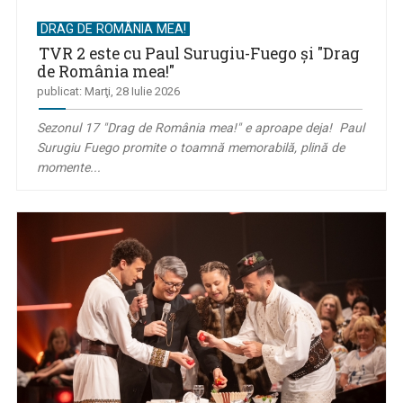
DRAG DE ROMÂNIA MEA!
TVR 2 este cu Paul Surugiu-Fuego şi "Drag
de România mea!"
publicat: Marţi, 28 Iulie 2026
Sezonul 17 "Drag de România mea!" e aproape deja! Paul
Surugiu Fuego promite o toamnă memorabilă, plină de
momente...