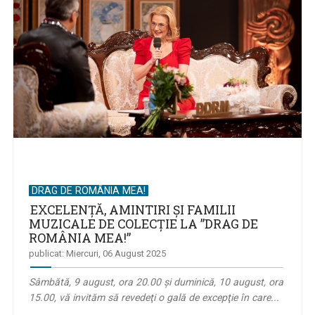
DRAG DE ROMÂNIA MEA!
EXCELENȚĂ, AMINTIRI ŞI FAMILII
MUZICALE DE COLECȚIE LA ”DRAG DE
ROMÂNIA MEA!”
publicat: Miercuri, 06 August 2025
Sâmbătă, 9 august, ora 20.00 și duminică, 10 august, ora
15.00, vă invităm să revedeţi o gală de excepţie în care...