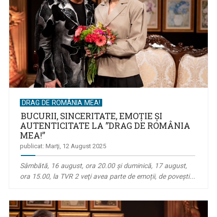
DRAG DE ROMÂNIA MEA!
BUCURII, SINCERITATE, EMOȚIE ȘI
AUTENTICITATE LA ”DRAG DE ROMÂNIA
MEA!”
publicat: Marţi, 12 August 2025
Sâmbătă, 16 august, ora 20.00 și duminică, 17 august,
ora 15.00, la TVR 2 veţi avea parte de emoții, de poveşti...