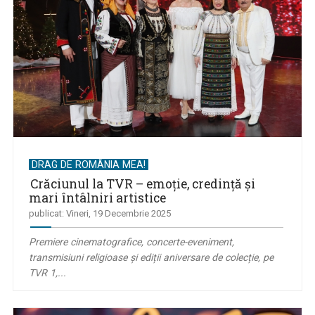
DRAG DE ROMÂNIA MEA!
Crăciunul la TVR – emoție, credință și
mari întâlniri artistice
publicat: Vineri, 19 Decembrie 2025
Premiere cinematografice, concerte-eveniment,
transmisiuni religioase și ediții aniversare de colecție, pe
TVR 1,...