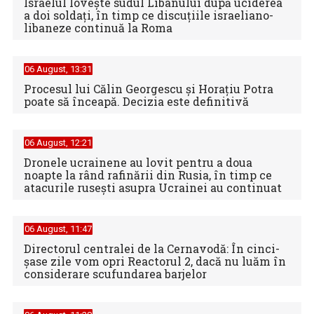
Israelul loveşte sudul Libanului după uciderea
a doi soldaţi, în timp ce discuţiile israeliano-
libaneze continuă la Roma
06 August, 13:31
Procesul lui Călin Georgescu și Horațiu Potra
poate să înceapă. Decizia este definitivă
06 August, 12:21
Dronele ucrainene au lovit pentru a doua
noapte la rând rafinării din Rusia, în timp ce
atacurile rusești asupra Ucrainei au continuat
06 August, 11:47
Directorul centralei de la Cernavodă: În cinci-
şase zile vom opri Reactorul 2, dacă nu luăm în
considerare scufundarea barjelor