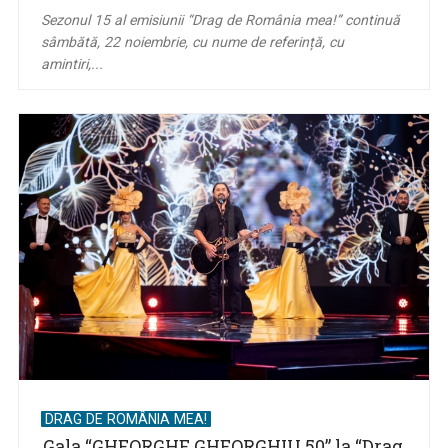
Sezonul 15 al emisiunii “Drag de România mea!” continuă
sâmbătă, 22 noiembrie, cu nume de referință, cu
amintiri,...
DRAG DE ROMÂNIA MEA!
Gala “GHEORGHE GHEORGHIU 50” la “Drag