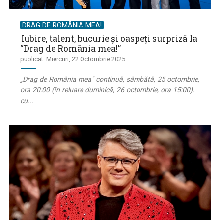
DRAG DE ROMÂNIA MEA!
Iubire, talent, bucurie și oaspeți surpriză la
“Drag de România mea!”
publicat: Miercuri, 22 Octombrie 2025
„Drag de România mea" continuă, sâmbătă, 25 octombrie,
ora 20:00 (în reluare duminică, 26 octombrie, ora 15:00),
cu...