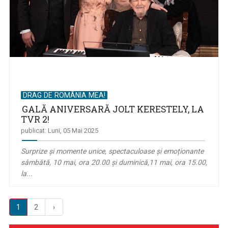
DRAG DE ROMÂNIA MEA!
GALĂ ANIVERSARĂ JOLT KERESTELY, LA
TVR 2!
publicat: Luni, 05 Mai 2025
Surprize și momente unice, spectaculoase și emoționante
sâmbătă, 10 mai, ora 20.00 și duminică,11 mai, ora 15.00,
la...
1
2
›