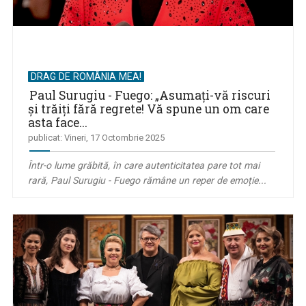
DRAG DE ROMÂNIA MEA!
Paul Surugiu - Fuego: „Asumați-vă riscuri
și trăiți fără regrete! Vă spune un om care
asta face...
publicat: Vineri, 17 Octombrie 2025
Într-o lume grăbită, în care autenticitatea pare tot mai
rară, Paul Surugiu - Fuego rămâne un reper de emoție...