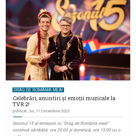
DRAG DE ROMÂNIA MEA!
Celebrări, amintiri şi emoții muzicale la
TVR 2!
publicat: Joi, 11 Decembrie 2025
Sezonul 15 al emisiunii cu "Drag de România mea!"
continuă sâmbătă, ora 20:00 şi duminică, ora 15:00 cu o